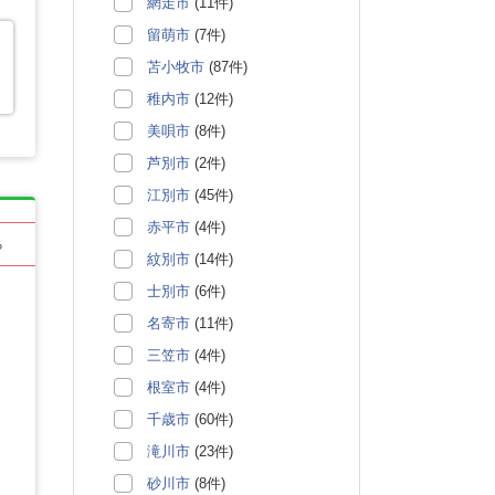
網走市
(11件)
留萌市
(7件)
苫小牧市
(87件)
稚内市
(12件)
美唄市
(8件)
芦別市
(2件)
江別市
(45件)
赤平市
(4件)
る
紋別市
(14件)
士別市
(6件)
名寄市
(11件)
三笠市
(4件)
根室市
(4件)
千歳市
(60件)
滝川市
(23件)
砂川市
(8件)