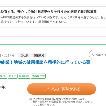
に位置する、安心して働ける環境作りを行う公的病院で薬剤師募集
24時間救急外来を受診を行っている病院です。近くに保育所を用意するなど、お
環境づくりを行っています。 単身用住宅があるた…
保存す
せください）
正社員
調剤薬局
30終業！地域の健康相談を積極的に行っている薬
勤なし
駅チカ
車通勤可
積極採用中
0年）
この求人に興味がある
マイナビ薬剤師が求人情報を無料でご提供します。
薬局・病院等への直接応募・問い合わせではありません
のでご安心ください。