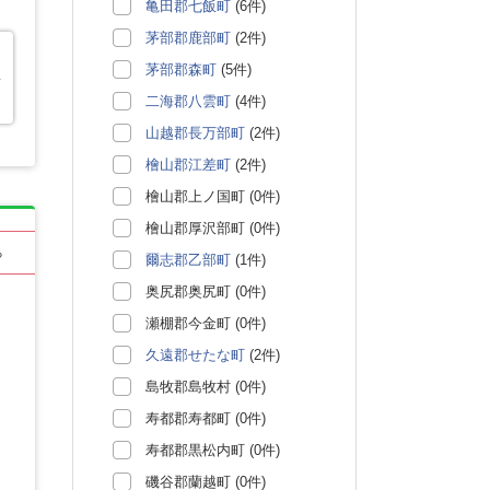
亀田郡七飯町
(6件)
茅部郡鹿部町
(2件)
茅部郡森町
(5件)
子
二海郡八雲町
(4件)
山越郡長万部町
(2件)
檜山郡江差町
(2件)
檜山郡上ノ国町 (0件)
檜山郡厚沢部町 (0件)
る
爾志郡乙部町
(1件)
奥尻郡奥尻町 (0件)
瀬棚郡今金町 (0件)
久遠郡せたな町
(2件)
島牧郡島牧村 (0件)
寿都郡寿都町 (0件)
寿都郡黒松内町 (0件)
磯谷郡蘭越町 (0件)