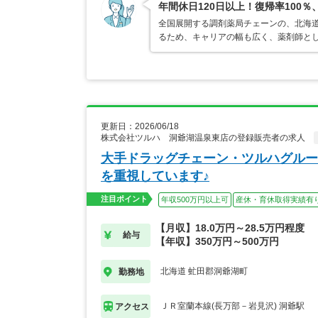
年間休日120日以上！復帰率10
全国展開する調剤薬局チェーンの、北海
るため、キャリアの幅も広く、薬剤師と
更新日：2026/06/18
株式会社ツルハ 洞爺湖温泉東店の登録販売者の求人
大手ドラッグチェーン・ツルハグルー
を重視しています♪
注目ポイント
年収500万円以上可
産休・育休取得実績有
【月収】18.0万円～28.5万円程度
給与
【年収】350万円～500万円
北海道 虻田郡洞爺湖町
勤務地
ＪＲ室蘭本線(長万部－岩見沢) 洞爺駅
アクセス