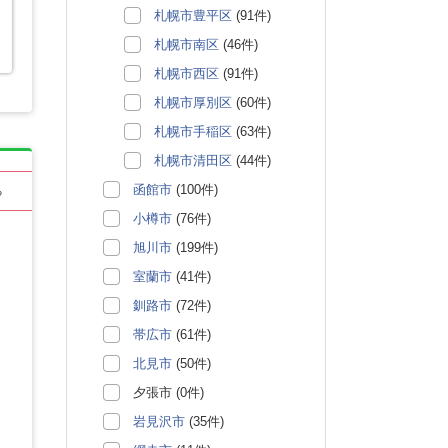
札幌市豊平区
(91件)
札幌市南区
(46件)
札幌市西区
(91件)
札幌市厚別区
(60件)
札幌市手稲区
(63件)
札幌市清田区
(44件)
函館市
(100件)
る
小樽市
(76件)
旭川市
(199件)
室蘭市
(41件)
釧路市
(72件)
帯広市
(61件)
北見市
(50件)
夕張市 (0件)
岩見沢市
(35件)