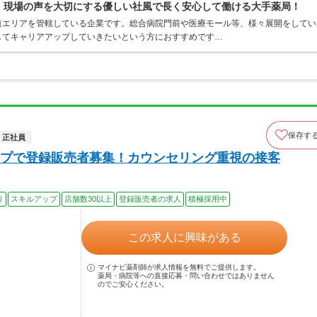
0％、現場の声を大切にする優しい社風で長く安心して働ける大手薬局！
道エリアを管轄している企業です。総合病院門前や医療モール等、様々展開をしてい
してキャリアアップしていきたいという方におすすめです…
保存す
正社員
プで登録販売者募集！カウンセリング重視の接客
り
スキルアップ
店舗数30以上
登録販売者の求人
積極採用中
この求人に興味がある
マイナビ薬剤師が求人情報を無料でご提供します。
薬局・病院等への直接応募・問い合わせではありません
のでご安心ください。