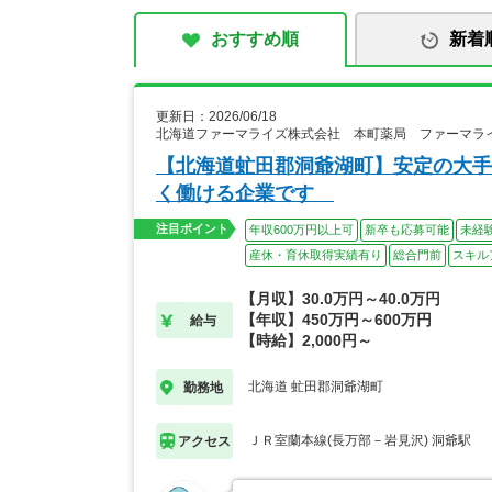
おすすめ順
新着
更新日：2026/06/18
北海道ファーマライズ株式会社 本町薬局 ファーマラ
【北海道虻田郡洞爺湖町】安定の大手
く働ける企業です
注目ポイント
年収600万円以上可
新卒も応募可能
未経
産休・育休取得実績有り
総合門前
スキル
【月収】30.0万円～40.0万円
【年収】450万円～600万円
給与
【時給】2,000円～
北海道 虻田郡洞爺湖町
勤務地
ＪＲ室蘭本線(長万部－岩見沢) 洞爺駅
アクセス