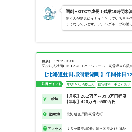
調剤＋OTCで成長！残業10時間未
働く人が健康にイキイキとしている事を
うになっています。ツルハグループの働
更新日：2025/10/08
医療法人社団CHCPヘルスケアシステム 洞爺温泉病院
【北海道虻田郡洞爺湖町】年間休日1
注目ポイント
年収550万円以上可
住宅補助（手当）あり
【月収】26.2万円～35.3万円程度
給与
【年収】420万円～560万円
北海道 虻田郡洞爺湖町
勤務地
ＪＲ室蘭本線(長万部－岩見沢) 洞爺駅
アクセス