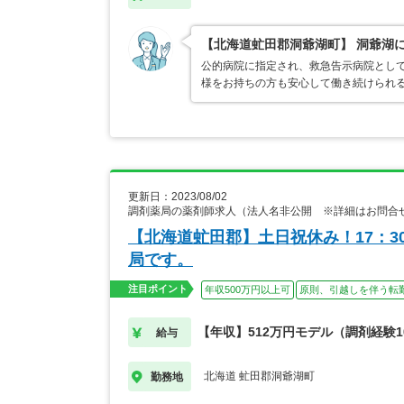
【北海道虻田郡洞爺湖町】 洞爺湖
公的病院に指定され、救急告示病院として
様をお持ちの方も安心して働き続けられる
更新日：2023/08/02
調剤薬局の薬剤師求人（法人名非公開 ※詳細はお問合
【北海道虻田郡】土日祝休み！17：
局です。
注目ポイント
年収500万円以上可
原則、引越しを伴う転
【年収】512万円モデル（調剤経験1
給与
北海道 虻田郡洞爺湖町
勤務地