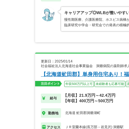
キャリアアップ◎WLBが整いやす
慢性期医療、介護医療院、ホスピス病棟
臨床研究や学会・研究会での発表の積極
更新日：2025/01/14
社会福祉法人北海道社会事業協会 洞爺病院の薬剤師求
【北海道虻田郡】単身用住宅あり！福
注目ポイント
年収500万円以上可
未経験者も応募可能
【月収】21.9万円～42.4万円
給与
【年収】400万円～500万円
北海道 虻田郡洞爺湖町
勤務地
ＪＲ室蘭本線(長万部－岩見沢) 洞爺駅
アクセス