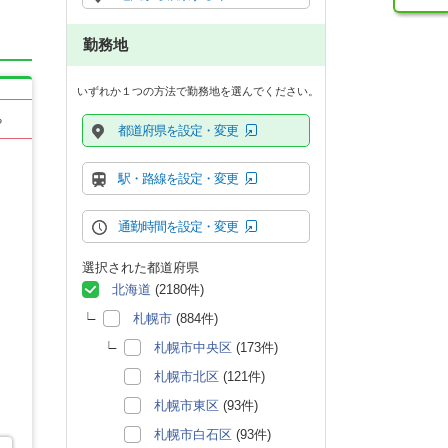
勤務地
いずれか１つの方法で勤務地を選んでください。
る
都道府県を設定・変更
駅・路線を設定・変更
通勤時間を設定・変更
選択された都道府県
北海道
(2180件)
札幌市
(884件)
札幌市中央区
(173件)
札幌市北区
(121件)
札幌市東区
(93件)
札幌市白石区
(93件)