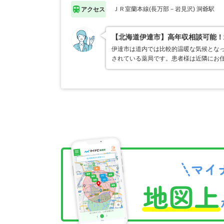
ＪＲ室蘭本線(長万部－岩見沢) 洞爺駅
アクセス
【北海道伊達市】高年収相談可能！
伊達市は道内では比較的温暖な気候とな
されている薬局です。患者様は近隣にお