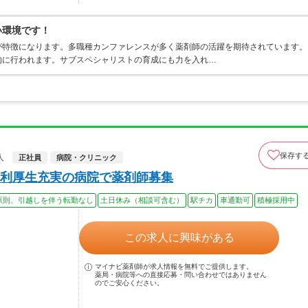
い環境です！
が特徴になります。多職種カンファレンスが多く薬剤師の活躍を期待されています。
的に行われます。サブスペシャリストの育成にも力を入れ…
保存す
人
正社員
病院・クリニック
利厚生充実の病院で薬剤師募集
原則、引越しを伴う転勤なし
土日休み（相談可含む）
駅チカ
車通勤可
積極採用中
この求人に興味がある
マイナビ薬剤師が求人情報を無料でご提供します。
薬局・病院等への直接応募・問い合わせではありません
のでご安心ください。