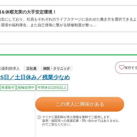
満＆休暇充実の大手安定環境！
信念にしており、社員もそれぞれのライフステージに合わせた働き方を選択できるよ
く環境や福利厚生、また自己啓発に繋がる研修制度が整っ…
保存す
の薬剤師求人
正社員
病院・クリニック
25日／土日休み／残業少なめ
車通勤可
積極採用中
年間休日120日以上
この求人に興味がある
マイナビ薬剤師が求人情報を無料でご提供します。
薬局・病院等への直接応募・問い合わせではありません
のでご安心ください。