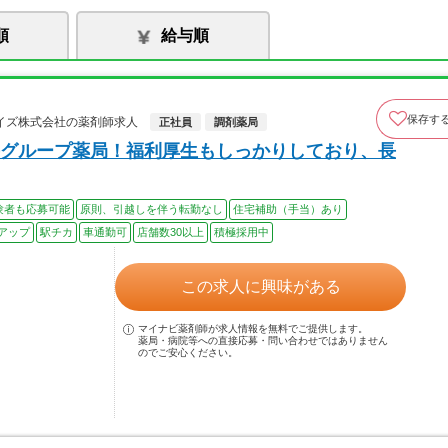
順
給与順
保存す
イズ株式会社の薬剤師求人
正社員
調剤薬局
グループ薬局！福利厚生もしっかりしており、長
験者も応募可能
原則、引越しを伴う転勤なし
住宅補助（手当）あり
アップ
駅チカ
車通勤可
店舗数30以上
積極採用中
この求人に興味がある
マイナビ薬剤師が求人情報を無料でご提供します。
薬局・病院等への直接応募・問い合わせではありません
のでご安心ください。