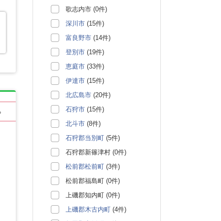
歌志内市 (0件)
深川市
(15件)
富良野市
(14件)
登別市
(19件)
恵庭市
(33件)
伊達市
(15件)
北広島市
(20件)
石狩市
(15件)
る
北斗市
(8件)
石狩郡当別町
(5件)
石狩郡新篠津村 (0件)
松前郡松前町
(3件)
松前郡福島町 (0件)
上磯郡知内町 (0件)
上磯郡木古内町
(4件)