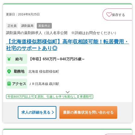
更新日：2024年9月25日
保存する
正社員
調剤薬局
募集停止
調剤薬局の薬剤師求人（法人名非公開 ※詳細はお問合せください）
【北海道様似郡様似町】高年収相談可能！転居費用・
社宅のサポートあり◎
給与
【年収】650万円～840万円25歳～
勤務地
北海道 様似郡様似町
アクセス
ＪＲ日高本線 鵡川駅
年収800万円以上可
原則、引越しを伴う転勤なし
車通勤可
求人の詳細を見る
最新の募集状況を問い合わせる