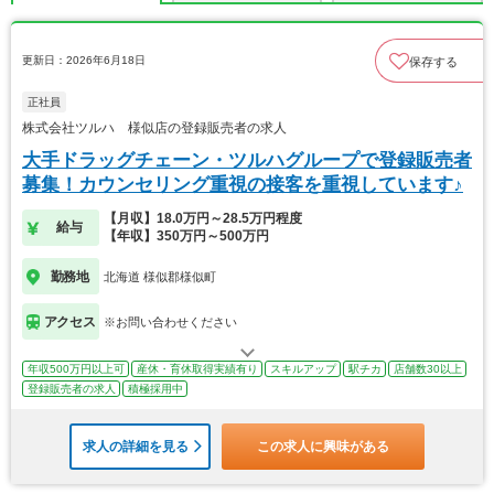
更新日：2026年6月18日
保存する
正社員
株式会社ツルハ 様似店の登録販売者の求人
大手ドラッグチェーン・ツルハグループで登録販売者
募集！カウンセリング重視の接客を重視しています♪
【月収】18.0万円～28.5万円程度
給与
【年収】350万円～500万円
勤務地
北海道 様似郡様似町
アクセス
※お問い合わせください
年収500万円以上可
産休・育休取得実績有り
スキルアップ
駅チカ
店舗数30以上
登録販売者の求人
積極採用中
求人の詳細を見る
この求人に興味がある