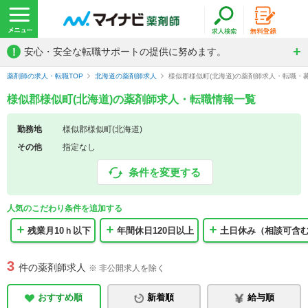
!
安心・安全な転職サポートの提供に努めます。
薬剤師の求人・転職TOP
北海道の薬剤師求人
様似郡様似町(北海道)の薬剤師求人・転職・
様似郡様似町(北海道)の薬剤師求人・転職情報一覧
勤務地
様似郡様似町(北海道)
その他
指定なし
条件を変更する
人気のこだわり条件を追加する
残業月10ｈ以下
年間休日120日以上
土日休み（相談可含
3
件の薬剤師求人
※ 非公開求人を除く
おすすめ順
新着順
給与順