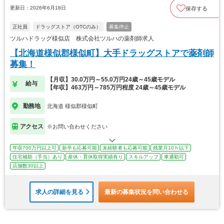
更新日：2026年6月18日
保存する
正社員
ドラッグストア（OTCのみ）
募集停止
ツルハドラッグ様似店 株式会社ツルハの薬剤師求人
【北海道様似郡様似町】大手ドラッグストアで薬剤師
募集！
【月収】30.0万円～55.0万円24歳～45歳モデル
給与
【年収】463万円～785万円程度 24歳～45歳モデル
勤務地
北海道 様似郡様似町
アクセス
※お問い合わせください
年収700万円以上可
新卒も応募可能
未経験者も応募可能
残業月10ｈ以下
住宅補助（手当）あり
産休・育休取得実績有り
スキルアップ
車通勤可
店舗数30以上
求人の詳細を見る
最新の募集状況を問い合わせる