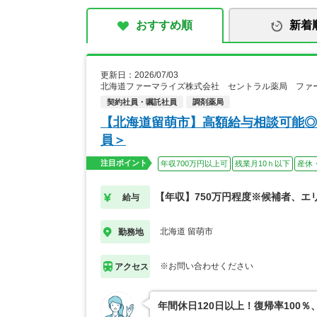
おすすめ順
新着
更新日：2026/07/03
北海道ファーマライズ株式会社 セントラル薬局 ファ
契約社員・嘱託社員
調剤薬局
【北海道留萌市】高額給与相談可能◎
員＞
注目ポイント
年収700万円以上可
残業月10ｈ以下
産休
【年収】750万円程度※候補者、エ
給与
北海道 留萌市
勤務地
※お問い合わせください
アクセス
年間休日120日以上！復帰率10