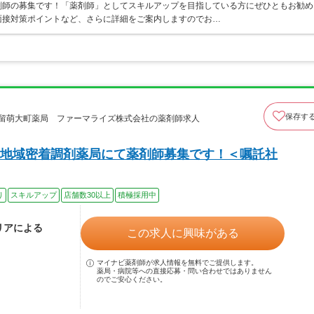
剤師の募集です！「薬剤師」としてスキルアップを目指している方にぜひともお勧め
面接対策ポイントなど、さらに詳細をご案内しますのでお…
保存す
 留萌大町薬局 ファーマライズ株式会社の薬剤師求人
地域密着調剤薬局にて薬剤師募集です！＜嘱託社
り
スキルアップ
店舗数30以上
積極採用中
リアによる
この求人に興味がある
マイナビ薬剤師が求人情報を無料でご提供します。
薬局・病院等への直接応募・問い合わせではありません
のでご安心ください。