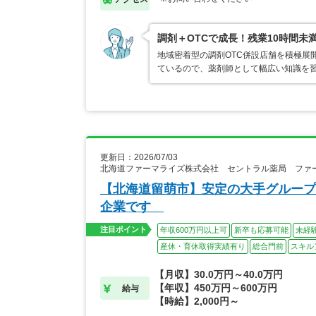
調剤＋OTCで成長！残業10時間未
地域密着型の調剤OTC併設店舗を積極展
ているので、薬剤師として幅広い知識を
更新日：2026/07/03
北海道ファーマライズ株式会社 セントラル薬局 ファ
【北海道留萌市】安定の大手グループ
企業です
注目ポイント
年収600万円以上可
新卒も応募可能
未経
産休・育休取得実績有り
総合門前
スキル
【月収】30.0万円～40.0万円
【年収】450万円～600万円
給与
【時給】2,000円～