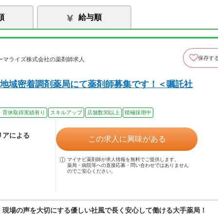
順
給与順
保存す
ーマライズ株式会社の薬剤師求人
地域密着調剤薬局にて薬剤師募集です！＜嘱託社
・育休取得実績有り
スキルアップ
店舗数30以上
積極採用中
リアによる
この求人に興味がある
マイナビ薬剤師が求人情報を無料でご提供します。
薬局・病院等への直接応募・問い合わせではありません
のでご安心ください。
0％、現場の声を大切にする優しい社風で長く安心して働ける大手薬局！