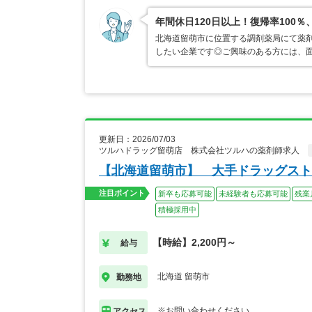
年間休日120日以上！復帰率10
北海道留萌市に位置する調剤薬局にて薬
したい企業です◎ご興味のある方には、
更新日：2026/07/03
ツルハドラッグ留萌店 株式会社ツルハの薬剤師求人
【北海道留萌市】 大手ドラッグスト
注目ポイント
新卒も応募可能
未経験者も応募可能
残業
積極採用中
【時給】2,200円～
給与
北海道 留萌市
勤務地
※お問い合わせください
アクセス