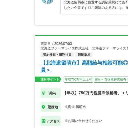
北海道留萌市に位置する調剤薬局にて薬
したい企業です◎ご興味のある方には、
更新日：2026/07/03
北海道ファーマライズ株式会社 北海道ファーマライズ
契約社員・嘱託社員
調剤薬局
【北海道留萌市】高額給与相談可能◎
員＞
注目ポイント
年収700万円以上可
産休・育休取得実績有
【年収】750万円程度※候補者、エ
給与
北海道 留萌市
勤務地
※お問い合わせください
アクセス