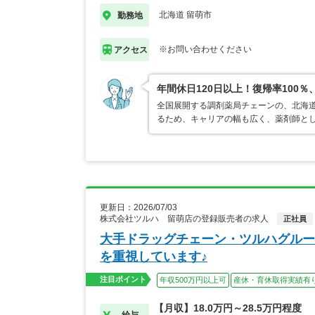
北海道 留萌市
勤務地
※お問い合わせください
アクセス
年間休日120日以上！復帰率10
全国展開する調剤薬局チェーンの、北海
るため、キャリアの幅も広く、薬剤師と
更新日：2026/07/03
株式会社ツルハ 留萌店の登録販売者の求人
正社員
大手ドラッグチェーン・ツルハグルー
を重視しています♪
注目ポイント
年収500万円以上可
産休・育休取得実績有
【月収】18.0万円～28.5万円程度