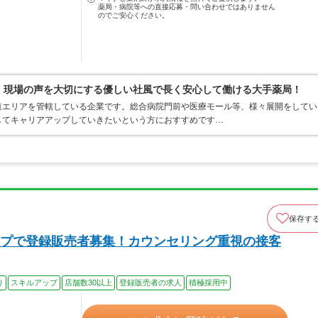
薬局・病院等への直接応募・問い合わせではありません
のでご安心ください。
0％、現場の声を大切にする優しい社風で長く安心して働ける大手薬局！
道エリアを管轄している企業です。総合病院門前や医療モール等、様々展開をしてい
してキャリアアップしていきたいという方におすすめです…
保存す
プで登録販売者募集！カウンセリング重視の接客
り
スキルアップ
店舗数30以上
登録販売者の求人
積極採用中