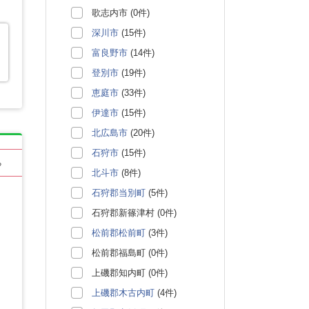
歌志内市 (0件)
深川市
(15件)
富良野市
(14件)
登別市
(19件)
恵庭市
(33件)
伊達市
(15件)
北広島市
(20件)
石狩市
(15件)
る
北斗市
(8件)
石狩郡当別町
(5件)
石狩郡新篠津村 (0件)
松前郡松前町
(3件)
松前郡福島町 (0件)
上磯郡知内町 (0件)
上磯郡木古内町
(4件)