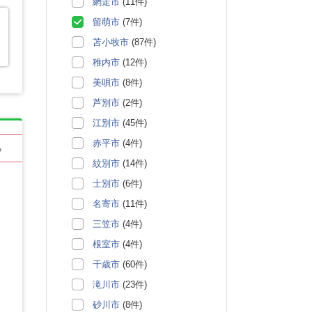
網走市
(11件)
留萌市
(7件)
苫小牧市
(87件)
稚内市
(12件)
美唄市
(8件)
芦別市
(2件)
江別市
(45件)
赤平市
(4件)
る
紋別市
(14件)
士別市
(6件)
名寄市
(11件)
三笠市
(4件)
根室市
(4件)
千歳市
(60件)
滝川市
(23件)
砂川市
(8件)