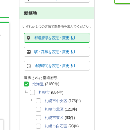
勤務地
いずれか１つの方法で勤務地を選んでください。
る
都道府県を設定・変更
駅・路線を設定・変更
通勤時間を設定・変更
選択された都道府県
北海道
(2180件)
札幌市
(884件)
札幌市中央区
(173件)
札幌市北区
(121件)
札幌市東区
(93件)
札幌市白石区
(93件)