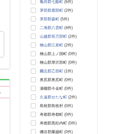
亀田郡七飯町
(6件)
茅部郡鹿部町
(2件)
茅部郡森町
(5件)
二海郡八雲町
(4件)
山越郡長万部町
(2件)
檜山郡江差町
(2件)
檜山郡上ノ国町 (0件)
檜山郡厚沢部町 (0件)
爾志郡乙部町
(1件)
奥尻郡奥尻町 (0件)
瀬棚郡今金町 (0件)
る
久遠郡せたな町
(2件)
島牧郡島牧村 (0件)
寿都郡寿都町 (0件)
寿都郡黒松内町 (0件)
磯谷郡蘭越町 (0件)