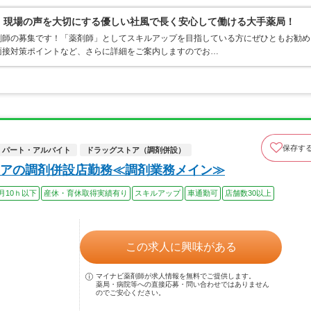
0％、現場の声を大切にする優しい社風で長く安心して働ける大手薬局！
剤師の募集です！「薬剤師」としてスキルアップを目指している方にぜひともお勧め
面接対策ポイントなど、さらに詳細をご案内しますのでお…
保存す
パート・アルバイト
ドラッグストア（調剤併設）
アの調剤併設店勤務≪調剤業務メイン≫
月10ｈ以下
産休・育休取得実績有り
スキルアップ
車通勤可
店舗数30以上
この求人に興味がある
マイナビ薬剤師が求人情報を無料でご提供します。
薬局・病院等への直接応募・問い合わせではありません
のでご安心ください。