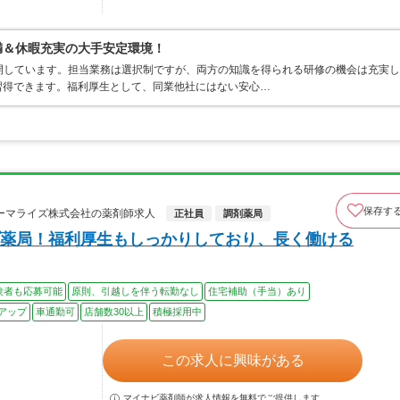
満＆休暇充実の大手安定環境！
開しています。担当業務は選択制ですが、両方の知識を得られる研修の機会は充実し
習得できます。福利厚生として、同業他社にはない安心…
保存す
ーマライズ株式会社の薬剤師求人
正社員
調剤薬局
薬局！福利厚生もしっかりしており、長く働ける
験者も応募可能
原則、引越しを伴う転勤なし
住宅補助（手当）あり
アップ
車通勤可
店舗数30以上
積極採用中
この求人に興味がある
マイナビ薬剤師が求人情報を無料でご提供します。