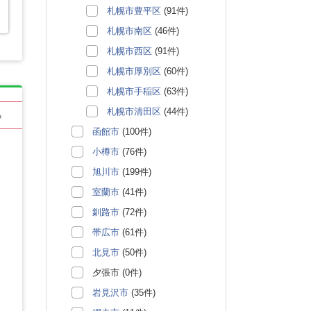
札幌市豊平区
(91件)
札幌市南区
(46件)
札幌市西区
(91件)
札幌市厚別区
(60件)
札幌市手稲区
(63件)
札幌市清田区
(44件)
る
函館市
(100件)
小樽市
(76件)
旭川市
(199件)
室蘭市
(41件)
釧路市
(72件)
帯広市
(61件)
北見市
(50件)
夕張市 (0件)
岩見沢市
(35件)