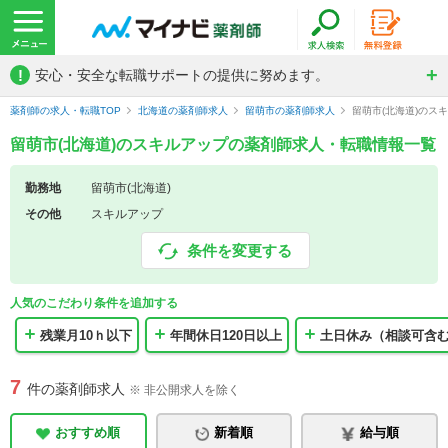
!
安心・安全な転職サポートの提供に努めます。
薬剤師の求人・転職TOP
北海道の薬剤師求人
留萌市の薬剤師求人
留萌市(北海道)のス
留萌市(北海道)のスキルアップの薬剤師求人・転職情報一覧
勤務地
留萌市(北海道)
その他
スキルアップ
条件を変更する
人気のこだわり条件を追加する
残業月10ｈ以下
年間休日120日以上
土日休み（相談可含
7
件の薬剤師求人
※ 非公開求人を除く
おすすめ順
新着順
給与順