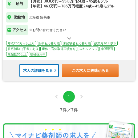
【月収】30.0万円～55.0万円24歳～45歳モデル
給与
【年収】463万円～785万円程度 24歳～45歳モデル
勤務地
北海道 留萌市
アクセス
※お問い合わせください
年収700万円以上可
新卒も応募可能
未経験者も応募可能
残業月10ｈ以下
住宅補助（手当）あり
産休・育休取得実績有り
スキルアップ
車通勤可
店舗数30以上
積極採用中
求人の詳細を見る
この求人に興味がある
1
7件／7件