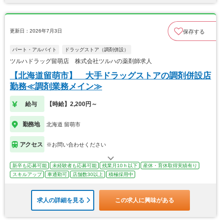
更新日：2026年7月3日
保存する
パート・アルバイト
ドラッグストア（調剤併設）
ツルハドラッグ留萌店 株式会社ツルハの薬剤師求人
【北海道留萌市】 大手ドラッグストアの調剤併設店
勤務≪調剤業務メイン≫
給与
【時給】2,200円～
勤務地
北海道 留萌市
アクセス
※お問い合わせください
新卒も応募可能
未経験者も応募可能
残業月10ｈ以下
産休・育休取得実績有り
スキルアップ
車通勤可
店舗数30以上
積極採用中
求人の詳細を見る
この求人に興味がある