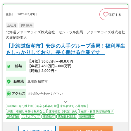
更新日：2026年7月3日
保存する
正社員
調剤薬局
北海道ファーマライズ株式会社 セントラル薬局 ファーマライズ株式会社
の薬剤師求人
【北海道留萌市】安定の大手グループ薬局！福利厚生
もしっかりしており、長く働ける企業です
【月収】30.0万円～40.0万円
給与
【年収】450万円～600万円
【時給】2,000円～
勤務地
北海道 留萌市
アクセス
※お問い合わせください
年収600万円以上可
新卒も応募可能
未経験者も応募可能
原則、引越しを伴う転勤なし
住宅補助（手当）あり
産休・育休取得実績有り
総合門前
スキルアップ
車通勤可
店舗数30以上
積極採用中