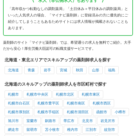
求人（非公開求人）もあります
「高年収かつ転勤なしの調剤薬局」「土日休み＋平日休みの調剤薬局」と
いった人気求人の場合、「マイナビ薬剤師」に登録済みの方に優先的にご
紹介してしまうこともあるためサイトには求人情報が掲載されないことも
あります。
薬剤師のサイト「マイナビ薬剤師」では、希望通りの求人を無料でご紹介。大手
だから安心！厚生労働大臣認可の転職支援サービスです。
北海道・東北エリアでスキルアップの薬剤師求人を探す
北海道
青森
岩手
宮城
秋田
山形
福島
北海道のスキルアップの薬剤師求人を市区町村で探す
札幌市
札幌市中央区
札幌市北区
札幌市東区
札幌市白石区
札幌市豊平区
札幌市南区
札幌市西区
札幌市厚別区
札幌市手稲区
札幌市清田区
函館市
小樽市
旭川市
室蘭市
釧路市
帯広市
北見市
岩見沢市
網走市
留萌市
苫小牧市
稚内市
江別市
紋別市