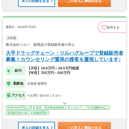
求人の詳細を見る
この求人に興味がある
更新日：2026年7月3日
保存する
正社員
株式会社ツルハ 留萌店の登録販売者の求人
大手ドラッグチェーン・ツルハグループで登録販売者
募集！カウンセリング重視の接客を重視しています♪
【月収】18.0万円～28.5万円程度
給与
【年収】350万円～500万円
勤務地
北海道 留萌市
アクセス
※お問い合わせください
年収500万円以上可
産休・育休取得実績有り
スキルアップ
店舗数30以上
登録販売者の求人
積極採用中
求人の詳細を見る
この求人に興味がある