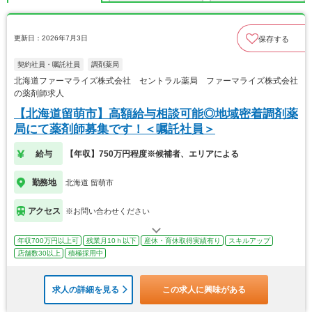
更新日：2026年7月3日
保存する
契約社員・嘱託社員
調剤薬局
北海道ファーマライズ株式会社 セントラル薬局 ファーマライズ株式会社
の薬剤師求人
【北海道留萌市】高額給与相談可能◎地域密着調剤薬
局にて薬剤師募集です！＜嘱託社員＞
給与
【年収】750万円程度※候補者、エリアによる
勤務地
北海道 留萌市
アクセス
※お問い合わせください
年収700万円以上可
残業月10ｈ以下
産休・育休取得実績有り
スキルアップ
店舗数30以上
積極採用中
求人の詳細を見る
この求人に興味がある