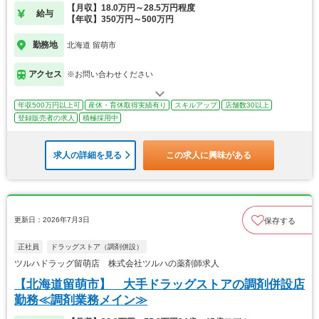
【月収】18.0万円～28.5万円程度
給与
【年収】350万円～500万円
勤務地
北海道 留萌市
アクセス
※お問い合わせください
年収500万円以上可
産休・育休取得実績有り
スキルアップ
店舗数30以上
登録販売者の求人
積極採用中
求人の詳細を見る
この求人に興味がある
更新日：2026年7月3日
保存する
正社員
ドラッグストア（調剤併設）
ツルハドラッグ留萌店 株式会社ツルハの薬剤師求人
【北海道留萌市】 大手ドラッグストアの調剤併設店
勤務≪調剤業務メイン≫