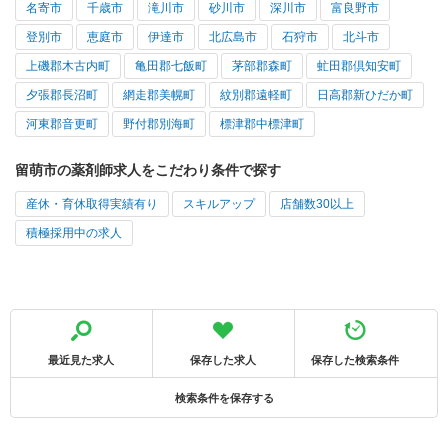
名寄市
千歳市
滝川市
砂川市
深川市
富良野市
登別市
恵庭市
伊達市
北広島市
石狩市
北斗市
上磯郡木古内町
亀田郡七飯町
茅部郡森町
虻田郡倶知安町
夕張郡長沼町
網走郡美幌町
紋別郡遠軽町
日高郡新ひだか町
河東郡音更町
野付郡別海町
標津郡中標津町
留萌市の薬剤師求人をこだわり条件で探す
産休・育休取得実績有り
スキルアップ
店舗数30以上
積極採用中の求人
最近見た求人
保存した求人
保存した検索条件
検索条件を保存する