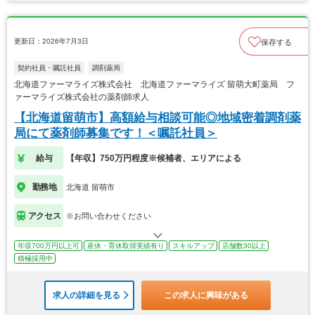
更新日：2026年7月3日
保存する
契約社員・嘱託社員
調剤薬局
北海道ファーマライズ株式会社 北海道ファーマライズ 留萌大町薬局 フ
ァーマライズ株式会社の薬剤師求人
【北海道留萌市】高額給与相談可能◎地域密着調剤薬
局にて薬剤師募集です！＜嘱託社員＞
給与
【年収】750万円程度※候補者、エリアによる
勤務地
北海道 留萌市
アクセス
※お問い合わせください
年収700万円以上可
産休・育休取得実績有り
スキルアップ
店舗数30以上
積極採用中
求人の詳細を見る
この求人に興味がある