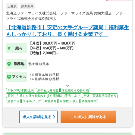
正社員
調剤薬局
北海道ファーマライズ株式会社 ファーマライズ薬局 共栄大通店 ファー
マライズ株式会社の薬剤師求人
【北海道釧路市】安定の大手グループ薬局！福利厚生
もしっかりしており、長く働ける企業です
【月収】30.0万円～40.0万円
給与
【年収】450万円～600万円
【時給】2,000円～
勤務地
北海道 釧路市
ＪＲ根室本線 釧路駅
アクセス
ＪＲ釧網本線 釧路駅
年収600万円以上可
新卒も応募可能
未経験者も応募可能
原則、引越しを伴う転勤なし
住宅補助（手当）あり
産休・育休取得実績有り
総合門前
スキルアップ
車通勤可
店舗数30以上
積極採用中
求人の詳細を見る
この求人に興味がある