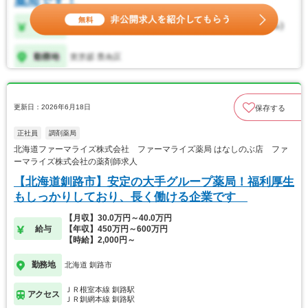
更新日：2026年6月18日
保存する
正社員
調剤薬局
北海道ファーマライズ株式会社 ファーマライズ薬局 はなしのぶ店 ファ
ーマライズ株式会社の薬剤師求人
【北海道釧路市】安定の大手グループ薬局！福利厚生
もしっかりしており、長く働ける企業です
【月収】30.0万円～40.0万円
給与
【年収】450万円～600万円
【時給】2,000円～
勤務地
北海道 釧路市
ＪＲ根室本線 釧路駅
アクセス
ＪＲ釧網本線 釧路駅