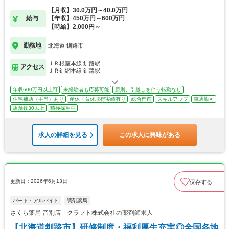
【月収】30.0万円～40.0万円
給与
【年収】450万円～600万円
【時給】2,000円～
勤務地
北海道 釧路市
ＪＲ根室本線 釧路駅
アクセス
ＪＲ釧網本線 釧路駅
年収600万円以上可
未経験者も応募可能
原則、引越しを伴う転勤なし
住宅補助（手当）あり
産休・育休取得実績有り
総合門前
スキルアップ
車通勤可
店舗数30以上
積極採用中
求人の詳細を見る
この求人に興味がある
更新日：2026年6月13日
保存する
パート・アルバイト
調剤薬局
さくら薬局 音別店 クラフト株式会社の薬剤師求人
【北海道釧路市】研修制度・福利厚生充実◎全国各地