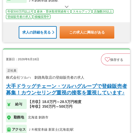
ＪＲ釧網本線 釧路駅
年収500万円以上可
産休・育休取得実績有り
スキルアップ
店舗数30以上
登録販売者の求人
積極採用中
求人の詳細を見る
この求人に興味がある
更新日：2026年6月18日
保存する
正社員
株式会社ツルハ 釧路鳥取店の登録販売者の求人
大手ドラッグチェーン・ツルハグループで登録販売者
募集！カウンセリング重視の接客を重視しています♪
【月収】18.0万円～28.5万円程度
給与
【年収】350万円～500万円
勤務地
北海道 釧路市
アクセス
ＪＲ根室本線 新富士(北海道)駅