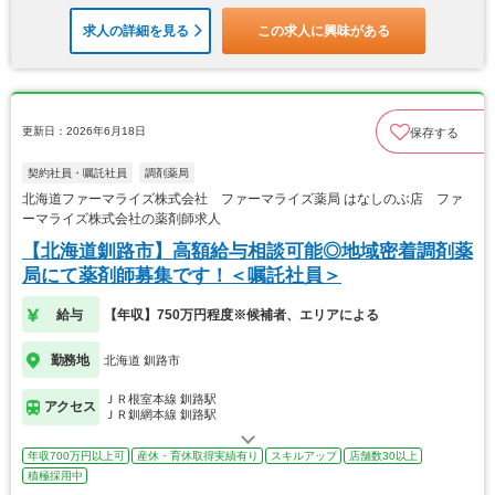
求人の詳細を見る
この求人に興味がある
更新日：2026年6月18日
保存する
契約社員・嘱託社員
調剤薬局
北海道ファーマライズ株式会社 ファーマライズ薬局 はなしのぶ店 ファ
ーマライズ株式会社の薬剤師求人
【北海道釧路市】高額給与相談可能◎地域密着調剤薬
局にて薬剤師募集です！＜嘱託社員＞
給与
【年収】750万円程度※候補者、エリアによる
勤務地
北海道 釧路市
ＪＲ根室本線 釧路駅
アクセス
ＪＲ釧網本線 釧路駅
年収700万円以上可
産休・育休取得実績有り
スキルアップ
店舗数30以上
積極採用中