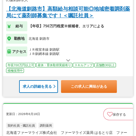
【北海道釧路市】高額給与相談可能◎地域密着調剤薬
局にて薬剤師募集です！＜嘱託社員＞
給与
【年収】750万円程度※候補者、エリアによる
勤務地
北海道 釧路市
ＪＲ根室本線 釧路駅
アクセス
ＪＲ釧網本線 釧路駅
年収700万円以上可
産休・育休取得実績有り
スキルアップ
店舗数30以上
積極採用中
求人の詳細を見る
この求人に興味がある
更新日：2026年6月18日
保存する
契約社員・嘱託社員
調剤薬局
北海道ファーマライズ株式会社 ファーマライズ薬局 はるとり店 ファー