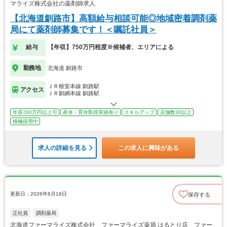
マライズ株式会社の薬剤師求人
【北海道釧路市】高額給与相談可能◎地域密着調剤薬
局にて薬剤師募集です！＜嘱託社員＞
給与
【年収】750万円程度※候補者、エリアによる
勤務地
北海道 釧路市
ＪＲ根室本線 釧路駅
アクセス
ＪＲ釧網本線 釧路駅
年収700万円以上可
産休・育休取得実績有り
スキルアップ
店舗数30以上
積極採用中
求人の詳細を見る
この求人に興味がある
更新日：2026年6月18日
保存する
正社員
調剤薬局
北海道ファーマライズ株式会社 ファーマライズ薬局 はるとり店 ファー