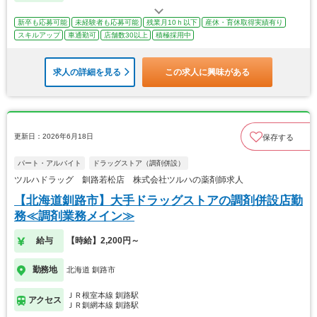
新卒も応募可能
未経験者も応募可能
残業月10ｈ以下
産休・育休取得実績有り
スキルアップ
車通勤可
店舗数30以上
積極採用中
求人の詳細を見る
この求人に興味がある
更新日：2026年6月18日
保存する
パート・アルバイト
ドラッグストア（調剤併設）
ツルハドラッグ 釧路若松店 株式会社ツルハの薬剤師求人
【北海道釧路市】大手ドラッグストアの調剤併設店勤
務≪調剤業務メイン≫
給与
【時給】2,200円～
勤務地
北海道 釧路市
ＪＲ根室本線 釧路駅
アクセス
ＪＲ釧網本線 釧路駅