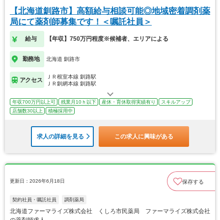
【北海道釧路市】高額給与相談可能◎地域密着調剤薬
局にて薬剤師募集です！＜嘱託社員＞
給与
【年収】750万円程度※候補者、エリアによる
勤務地
北海道 釧路市
ＪＲ根室本線 釧路駅
アクセス
ＪＲ釧網本線 釧路駅
年収700万円以上可
残業月10ｈ以下
産休・育休取得実績有り
スキルアップ
店舗数30以上
積極採用中
求人の詳細を見る
この求人に興味がある
更新日：2026年6月18日
保存する
契約社員・嘱託社員
調剤薬局
北海道ファーマライズ株式会社 くしろ市民薬局 ファーマライズ株式会社
の薬剤師求人