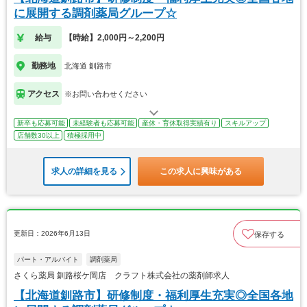
に展開する調剤薬局グループ☆
給与
【時給】2,000円～2,200円
勤務地
北海道 釧路市
アクセス
※お問い合わせください
新卒も応募可能
未経験者も応募可能
産休・育休取得実績有り
スキルアップ
店舗数30以上
積極採用中
求人の詳細を見る
この求人に興味がある
更新日：2026年6月13日
保存する
パート・アルバイト
調剤薬局
さくら薬局 釧路桜ケ岡店 クラフト株式会社の薬剤師求人
【北海道釧路市】研修制度・福利厚生充実◎全国各地