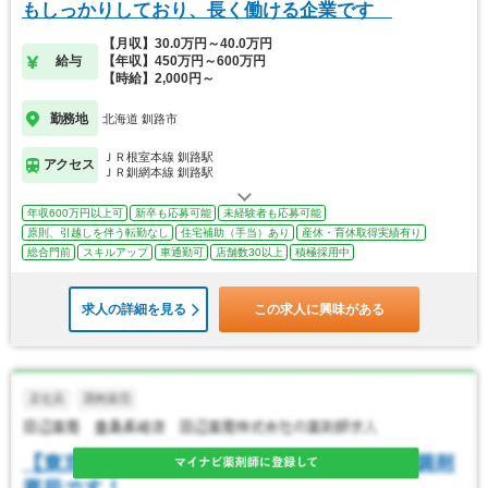
もしっかりしており、長く働ける企業です
【月収】30.0万円～40.0万円
給与
【年収】450万円～600万円
【時給】2,000円～
勤務地
北海道 釧路市
ＪＲ根室本線 釧路駅
アクセス
ＪＲ釧網本線 釧路駅
年収600万円以上可
新卒も応募可能
未経験者も応募可能
原則、引越しを伴う転勤なし
住宅補助（手当）あり
産休・育休取得実績有り
総合門前
スキルアップ
車通勤可
店舗数30以上
積極採用中
求人の詳細を見る
この求人に興味がある