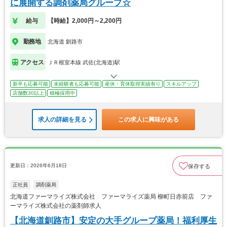
に展開する調剤薬局グループ☆
給与
【時給】2,000円～2,200円
勤務地
北海道 釧路市
アクセス
ＪＲ根室本線 武佐(北海道)駅
新卒も応募可能
未経験者も応募可能
産休・育休取得実績有り
スキルアップ
店舗数30以上
積極採用中
求人の詳細を見る
この求人に興味がある
更新日：2026年6月18日
保存する
正社員
調剤薬局
北海道ファーマライズ株式会社 ファーマライズ薬局 柳町日赤前店 ファ
ーマライズ株式会社の薬剤師求人
【北海道釧路市】安定の大手グループ薬局！福利厚生