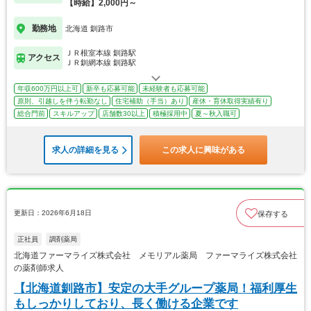
【時給】2,000円～
勤務地
北海道 釧路市
ＪＲ根室本線 釧路駅
アクセス
ＪＲ釧網本線 釧路駅
年収600万円以上可
新卒も応募可能
未経験者も応募可能
原則、引越しを伴う転勤なし
住宅補助（手当）あり
産休・育休取得実績有り
総合門前
スキルアップ
店舗数30以上
積極採用中
夏～秋入職可
求人の詳細を見る
この求人に興味がある
更新日：2026年6月18日
保存する
正社員
調剤薬局
北海道ファーマライズ株式会社 メモリアル薬局 ファーマライズ株式会社
の薬剤師求人
【北海道釧路市】安定の大手グループ薬局！福利厚生
もしっかりしており、長く働ける企業です