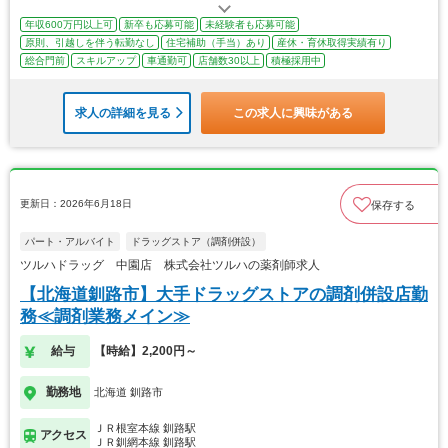
年収600万円以上可
新卒も応募可能
未経験者も応募可能
原則、引越しを伴う転勤なし
住宅補助（手当）あり
産休・育休取得実績有り
総合門前
スキルアップ
車通勤可
店舗数30以上
積極採用中
求人の詳細を見る
この求人に興味がある
更新日：2026年6月18日
保存する
パート・アルバイト
ドラッグストア（調剤併設）
ツルハドラッグ 中園店 株式会社ツルハの薬剤師求人
【北海道釧路市】大手ドラッグストアの調剤併設店勤
務≪調剤業務メイン≫
給与
【時給】2,200円～
勤務地
北海道 釧路市
ＪＲ根室本線 釧路駅
アクセス
ＪＲ釧網本線 釧路駅