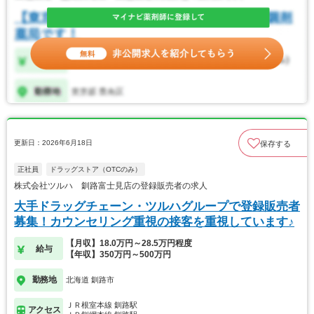
更新日：2026年6月18日
保存する
正社員
ドラッグストア（OTCのみ）
株式会社ツルハ 釧路富士見店の登録販売者の求人
大手ドラッグチェーン・ツルハグループで登録販売者
募集！カウンセリング重視の接客を重視しています♪
【月収】18.0万円～28.5万円程度
給与
【年収】350万円～500万円
勤務地
北海道 釧路市
ＪＲ根室本線 釧路駅
アクセス