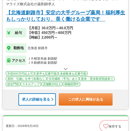
マライズ株式会社の薬剤師求人
【北海道釧路市】安定の大手グループ薬局！福利厚生
もしっかりしており、長く働ける企業です
【月収】30.0万円～40.0万円
給与
【年収】450万円～600万円
【時給】2,000円～
勤務地
北海道 釧路市
ＪＲ根室本線 釧路駅
アクセス
ＪＲ釧網本線 釧路駅
年収600万円以上可
新卒も応募可能
未経験者も応募可能
原則、引越しを伴う転勤なし
住宅補助（手当）あり
産休・育休取得実績有り
総合門前
スキルアップ
店舗数30以上
積極採用中
求人の詳細を見る
この求人に興味がある
更新日：2026年6月18日
保存する