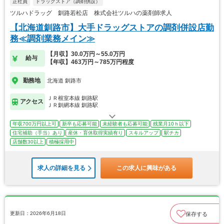
正社員
ドラッグストア（調剤併設）
ツルハドラッグ 釧路若松店 株式会社ツルハの薬剤師求人
【北海道釧路市】大手ドラッグストアの調剤併設店勤
務≪調剤業務メイン≫
【月収】30.0万円～55.0万円
給与
【年収】463万円～785万円程度
勤務地
北海道 釧路市
ＪＲ根室本線 釧路駅
アクセス
ＪＲ釧網本線 釧路駅
年収700万円以上可
新卒も応募可能
未経験者も応募可能
残業月10ｈ以下
住宅補助（手当）あり
産休・育休取得実績有り
スキルアップ
駅チカ
店舗数30以上
積極採用中
求人の詳細を見る
この求人に興味がある
更新日：2026年6月18日
保存する