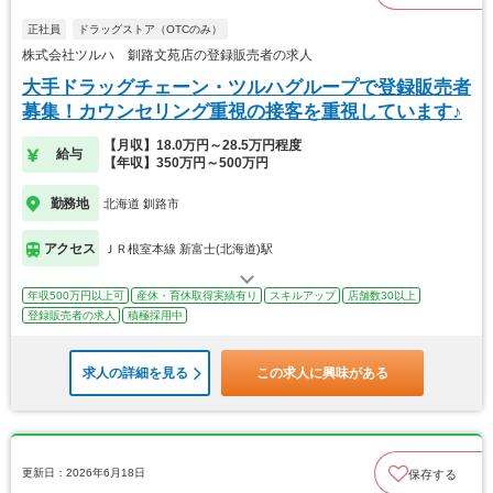
正社員
ドラッグストア（OTCのみ）
株式会社ツルハ 釧路文苑店の登録販売者の求人
大手ドラッグチェーン・ツルハグループで登録販売者
募集！カウンセリング重視の接客を重視しています♪
【月収】18.0万円～28.5万円程度
給与
【年収】350万円～500万円
勤務地
北海道 釧路市
アクセス
ＪＲ根室本線 新富士(北海道)駅
年収500万円以上可
産休・育休取得実績有り
スキルアップ
店舗数30以上
登録販売者の求人
積極採用中
求人の詳細を見る
この求人に興味がある
更新日：2026年6月18日
保存する