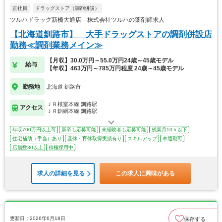
正社員
ドラッグストア（調剤併設）
ツルハドラッグ新橋大通店 株式会社ツルハの薬剤師求人
【北海道釧路市】 大手ドラッグストアの調剤併設店
勤務≪調剤業務メイン≫
【月収】30.0万円～55.0万円24歳～45歳モデル
給与
【年収】463万円～785万円程度 24歳～45歳モデル
勤務地
北海道 釧路市
ＪＲ根室本線 釧路駅
アクセス
ＪＲ釧網本線 釧路駅
年収700万円以上可
新卒も応募可能
未経験者も応募可能
残業月10ｈ以下
住宅補助（手当）あり
産休・育休取得実績有り
スキルアップ
車通勤可
店舗数30以上
積極採用中
求人の詳細を見る
この求人に興味がある
更新日：2026年6月18日
保存する