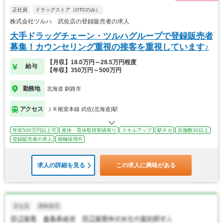
正社員
ドラッグストア（OTCのみ）
株式会社ツルハ 武佐店の登録販売者の求人
大手ドラッグチェーン・ツルハグループで登録販売者
募集！カウンセリング重視の接客を重視しています♪
【月収】18.0万円～28.5万円程度
給与
【年収】350万円～500万円
勤務地
北海道 釧路市
アクセス
ＪＲ根室本線 武佐(北海道)駅
年収500万円以上可
産休・育休取得実績有り
スキルアップ
駅チカ
店舗数30以上
登録販売者の求人
積極採用中
求人の詳細を見る
この求人に興味がある