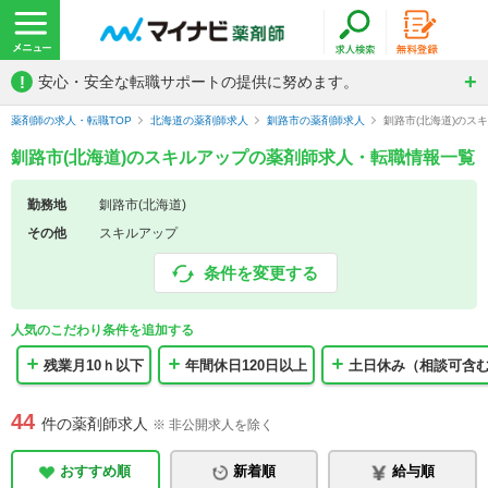
!
安心・安全な転職サポートの提供に努めます。
薬剤師の求人・転職TOP
北海道の薬剤師求人
釧路市の薬剤師求人
釧路市(北海道)のス
釧路市(北海道)のスキルアップの薬剤師求人・転職情報一覧
勤務地
釧路市(北海道)
その他
スキルアップ
条件を変更する
人気のこだわり条件を追加する
残業月10ｈ以下
年間休日120日以上
土日休み（相談可含
44
件の薬剤師求人
※ 非公開求人を除く
おすすめ順
新着順
給与順