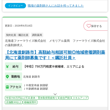
職場の薬剤師さんにお話を伺ってきました
インタビュー
更新日：2026年6月18日
保存する
契約社員・嘱託社員
調剤薬局
北海道ファーマライズ株式会社 メモリアル薬局 ファーマライズ株式会社
の薬剤師求人
【北海道釧路市】高額給与相談可能◎地域密着調剤薬
局にて薬剤師募集です！＜嘱託社員＞
給与
【年収】750万円程度※候補者、エリアによる
勤務地
北海道 釧路市
ＪＲ根室本線 釧路駅
アクセス
ＪＲ釧網本線 釧路駅
年収700万円以上可
産休・育休取得実績有り
総合門前
スキルアップ
店舗数30以上
積極採用中