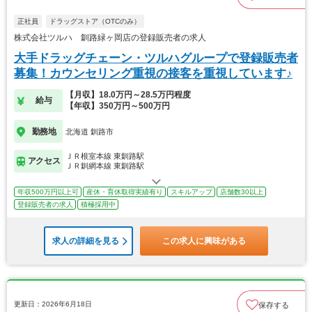
正社員
ドラッグストア（OTCのみ）
株式会社ツルハ 釧路緑ヶ岡店の登録販売者の求人
大手ドラッグチェーン・ツルハグループで登録販売者
募集！カウンセリング重視の接客を重視しています♪
【月収】18.0万円～28.5万円程度
給与
【年収】350万円～500万円
勤務地
北海道 釧路市
ＪＲ根室本線 東釧路駅
アクセス
ＪＲ釧網本線 東釧路駅
年収500万円以上可
産休・育休取得実績有り
スキルアップ
店舗数30以上
登録販売者の求人
積極採用中
求人の詳細を見る
この求人に興味がある
更新日：2026年6月18日
保存する