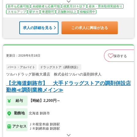
新卒も応募可能
未経験者も応募可能
残業月10ｈ以下
産休・育休取得実績有り
スキルアップ
駅チカ
車通勤可
店舗数30以上
積極採用中
求人の詳細を見る
この求人に興味がある
更新日：2026年6月18日
保存する
パート・アルバイト
ドラッグストア（調剤併設）
ツルハドラッグ新橋大通店 株式会社ツルハの薬剤師求人
【北海道釧路市】 大手ドラッグストアの調剤併設店
勤務≪調剤業務メイン≫
給与
【時給】2,200円～
勤務地
北海道 釧路市
ＪＲ根室本線 釧路駅
アクセス
ＪＲ釧網本線 釧路駅