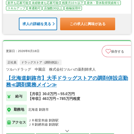
新卒も応募可能
未経験者も応募可能
残業月10ｈ以下
産休・育休取得実績有り
スキルアップ
車通勤可
店舗数30以上
積極採用中
求人の詳細を見る
この求人に興味がある
更新日：2026年6月18日
保存する
正社員
ドラッグストア（調剤併設）
ツルハドラッグ 中園店 株式会社ツルハの薬剤師求人
【北海道釧路市】大手ドラッグストアの調剤併設店勤
務≪調剤業務メイン≫
【月収】30.0万円～55.0万円
給与
【年収】463万円～785万円程度
勤務地
北海道 釧路市
ＪＲ根室本線 釧路駅
アクセス
ＪＲ釧網本線 釧路駅