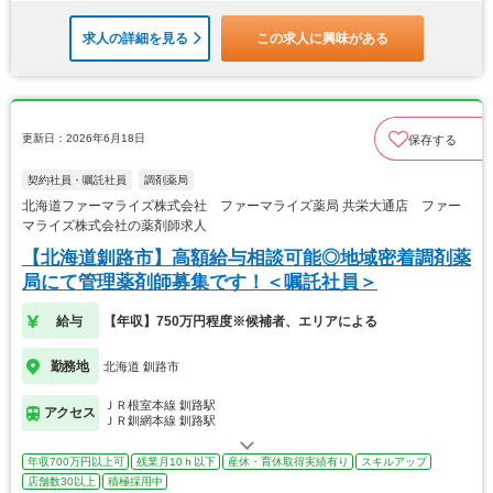
求人の詳細を見る
この求人に興味がある
更新日：2026年6月18日
保存する
契約社員・嘱託社員
調剤薬局
北海道ファーマライズ株式会社 ファーマライズ薬局 共栄大通店 ファー
マライズ株式会社の薬剤師求人
【北海道釧路市】高額給与相談可能◎地域密着調剤薬
局にて管理薬剤師募集です！＜嘱託社員＞
給与
【年収】750万円程度※候補者、エリアによる
勤務地
北海道 釧路市
ＪＲ根室本線 釧路駅
アクセス
ＪＲ釧網本線 釧路駅
年収700万円以上可
残業月10ｈ以下
産休・育休取得実績有り
スキルアップ
店舗数30以上
積極採用中