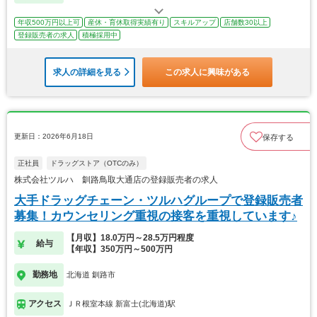
年収500万円以上可
産休・育休取得実績有り
スキルアップ
店舗数30以上
登録販売者の求人
積極採用中
求人の詳細を見る
この求人に興味がある
更新日：2026年6月18日
保存する
正社員
ドラッグストア（OTCのみ）
株式会社ツルハ 釧路鳥取大通店の登録販売者の求人
大手ドラッグチェーン・ツルハグループで登録販売者
募集！カウンセリング重視の接客を重視しています♪
【月収】18.0万円～28.5万円程度
給与
【年収】350万円～500万円
勤務地
北海道 釧路市
アクセス
ＪＲ根室本線 新富士(北海道)駅