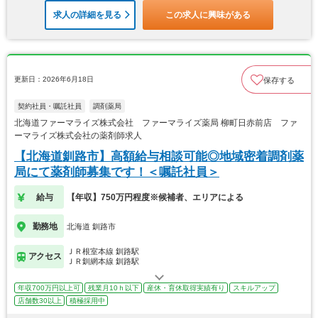
求人の詳細を見る
この求人に興味がある
更新日：2026年6月18日
保存する
契約社員・嘱託社員
調剤薬局
北海道ファーマライズ株式会社 ファーマライズ薬局 柳町日赤前店 ファ
ーマライズ株式会社の薬剤師求人
【北海道釧路市】高額給与相談可能◎地域密着調剤薬
局にて薬剤師募集です！＜嘱託社員＞
給与
【年収】750万円程度※候補者、エリアによる
勤務地
北海道 釧路市
ＪＲ根室本線 釧路駅
アクセス
ＪＲ釧網本線 釧路駅
年収700万円以上可
残業月10ｈ以下
産休・育休取得実績有り
スキルアップ
店舗数30以上
積極採用中