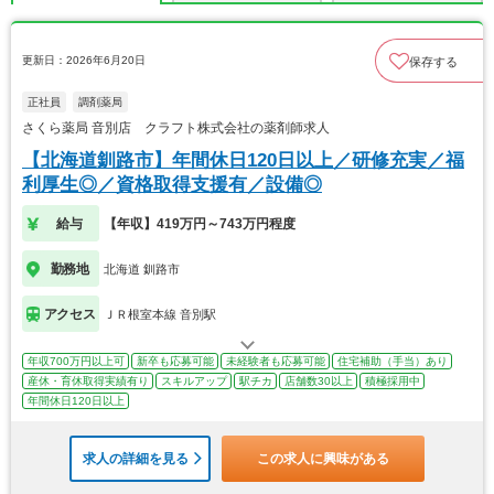
更新日：2026年6月20日
保存する
正社員
調剤薬局
さくら薬局 音別店 クラフト株式会社の薬剤師求人
【北海道釧路市】年間休日120日以上／研修充実／福
利厚生◎／資格取得支援有／設備◎
給与
【年収】419万円～743万円程度
勤務地
北海道 釧路市
アクセス
ＪＲ根室本線 音別駅
年収700万円以上可
新卒も応募可能
未経験者も応募可能
住宅補助（手当）あり
産休・育休取得実績有り
スキルアップ
駅チカ
店舗数30以上
積極採用中
年間休日120日以上
求人の詳細を見る
この求人に興味がある