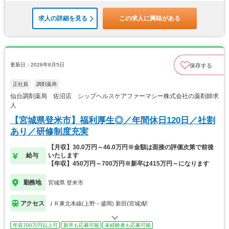
求人の詳細を見る
この求人に興味がある
更新日：2026年8月5日
保存する
正社員
調剤薬局
仙台調剤薬局 佐沼店 シップヘルスケアファーマシー株式会社の薬剤師求
人
【宮城県登米市】福利厚生◎／年間休日120日／社割
あり／研修制度充実
【月収】30.0万円～46.0万円※金額は面接の評価次第で前後
給与
いたします
【年収】450万円～700万円※新卒は415万円～になります
勤務地
宮城県 登米市
アクセス
ＪＲ東北本線(上野－盛岡) 新田(宮城)駅
年収700万円以上可
新卒も応募可能
未経験者も応募可能