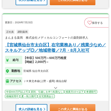
更新日：2026年7月23日
保存する
正社員
調剤薬局
まんまる薬局 株式会社メディカルコンフォートの薬剤師求人
【宮城県仙台市太白区】在宅業務あり／残業少なめ／
スキルアップ◎／地域密着／7月・8月入社可
【年収】500万円～600万円程度
給与
【時給】2,000円～
勤務地
宮城県 仙台市太白区
アクセス
ＪＲ東北本線(上野－盛岡) 南仙台駅
年収600万円以上可
原則、引越しを伴う転勤なし
残業月10ｈ以下
車通勤可
積極採用中
夏～秋入職可
在宅業務あり
求人の詳細を見る
この求人に興味がある