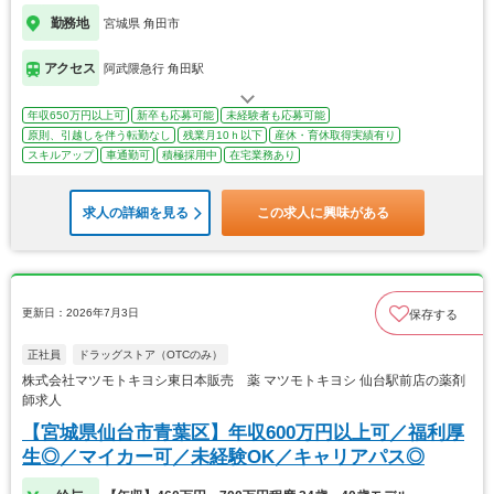
勤務地
宮城県 角田市
アクセス
阿武隈急行 角田駅
年収650万円以上可
新卒も応募可能
未経験者も応募可能
原則、引越しを伴う転勤なし
残業月10ｈ以下
産休・育休取得実績有り
スキルアップ
車通勤可
積極採用中
在宅業務あり
求人の詳細を見る
この求人に興味がある
更新日：2026年7月3日
保存する
正社員
ドラッグストア（OTCのみ）
株式会社マツモトキヨシ東日本販売 薬 マツモトキヨシ 仙台駅前店の薬剤
師求人
【宮城県仙台市青葉区】年収600万円以上可／福利厚
生◎／マイカー可／未経験OK／キャリアパス◎