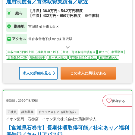
雇用制度有／育休取得実績有／駅近
【月収】36.0万円～54.2万円程度
給与
【年収】432万円～650万円程度 ※年俸制
勤務地
宮城県 仙台市太白区
アクセス
仙台市営地下鉄南北線 富沢駅
年収650万円以上可
残業月10ｈ以下
産休・育休取得実績有り
駅チカ
車通勤可
店舗数10～29
積極採用中
夏～秋入職可
年間休日120日以上
在宅業務あり
求人の詳細を見る
この求人に興味がある
更新日：2026年8月5日
保存する
正社員
調剤薬局
ドラッグストア（調剤併設）
イオン薬局 石巻店 イオン東北株式会社の薬剤師求人
【宮城県石巻市】長期休暇取得可能／社宅あり／福利
厚生◎／キャリアパス◎