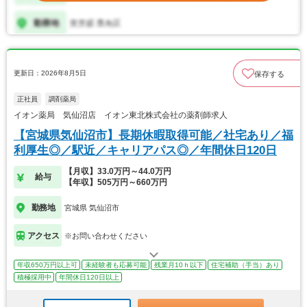
更新日：2026年8月5日
保存する
正社員
調剤薬局
イオン薬局 気仙沼店 イオン東北株式会社の薬剤師求人
【宮城県気仙沼市】長期休暇取得可能／社宅あり／福
利厚生◎／駅近／キャリアパス◎／年間休日120日
【月収】33.0万円～44.0万円
給与
【年収】505万円～660万円
勤務地
宮城県 気仙沼市
アクセス
※お問い合わせください
年収650万円以上可
未経験者も応募可能
残業月10ｈ以下
住宅補助（手当）あり
積極採用中
年間休日120日以上