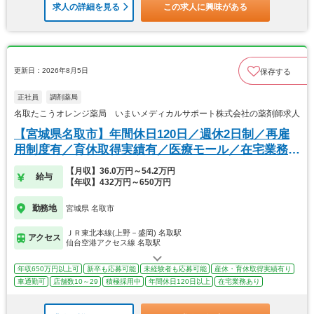
求人の詳細を見る
この求人に興味がある
更新日：2026年8月5日
保存する
正社員
調剤薬局
名取たこうオレンジ薬局 いまいメディカルサポート株式会社の薬剤師求人
【宮城県名取市】年間休日120日／週休2日制／再雇
用制度有／育休取得実績有／医療モール／在宅業務あ
り
【月収】36.0万円～54.2万円
給与
【年収】432万円～650万円
勤務地
宮城県 名取市
ＪＲ東北本線(上野－盛岡) 名取駅
アクセス
仙台空港アクセス線 名取駅
年収650万円以上可
新卒も応募可能
未経験者も応募可能
産休・育休取得実績有り
車通勤可
店舗数10～29
積極採用中
年間休日120日以上
在宅業務あり