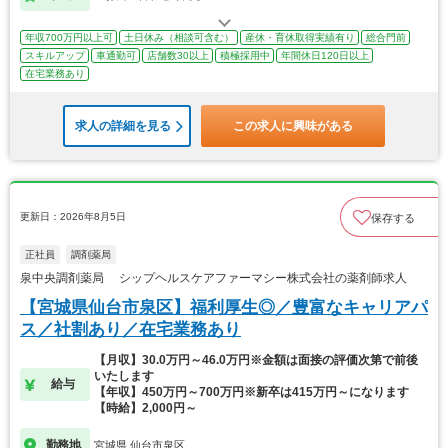
年収700万円以上可
土日休み（相談可含む）
産休・育休取得実績有り
総合門前
スキルアップ
車通勤可
店舗数30以上
積極採用中
年間休日120日以上
在宅業務あり
求人の詳細を見る
この求人に興味がある
更新日：2026年8月5日
保存する
正社員
調剤薬局
泉中央調剤薬局 シップヘルスケアファーマシー株式会社の薬剤師求人
【宮城県仙台市泉区】福利厚生◎／豊富なキャリアパ
ス／社割あり／在宅業務あり
【月収】30.0万円～46.0万円※金額は面接の評価次第で前後
いたします
給与
【年収】450万円～700万円※新卒は415万円～になります
【時給】2,000円～
勤務地
宮城県 仙台市泉区