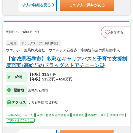
求人の詳細を見る
この求人に興味がある
更新日：2026年6月27日
保存する
正社員
ドラッグストア（調剤併設）
ウエルシア薬局株式会社 ウエルシア石巻赤十字病院前店の薬剤師求人
【宮城県石巻市】多彩なキャリアパスと子育て支援制
度充実♪高給与のドラッグストアチェーン◎
【月収】33.5万円
給与
【年収】515万円～650万円
勤務地
宮城県 石巻市
アクセス
ＪＲ石巻線 曽波神駅
年収650万円以上可
産休・育休取得実績有り
車通勤可
店舗数30以上
積極採用中
年間休日120日以上