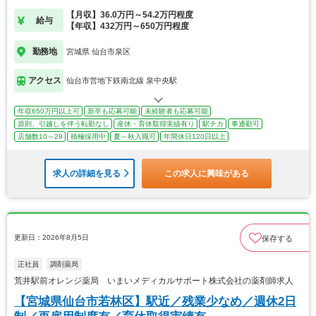
【月収】36.0万円～54.2万円程度
給与
【年収】432万円～650万円程度
勤務地
宮城県 仙台市泉区
アクセス
仙台市営地下鉄南北線 泉中央駅
年収650万円以上可
新卒も応募可能
未経験者も応募可能
原則、引越しを伴う転勤なし
産休・育休取得実績有り
駅チカ
車通勤可
店舗数10～29
積極採用中
夏～秋入職可
年間休日120日以上
求人の詳細を見る
この求人に興味がある
更新日：2026年8月5日
保存する
正社員
調剤薬局
荒井駅前オレンジ薬局 いまいメディカルサポート株式会社の薬剤師求人
【宮城県仙台市若林区】駅近／残業少なめ／週休2日