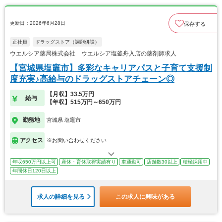
更新日：2026年6月28日
保存する
正社員
ドラッグストア（調剤併設）
ウエルシア薬局株式会社 ウエルシア塩釜舟入店の薬剤師求人
【宮城県塩竈市】多彩なキャリアパスと子育て支援制
度充実♪高給与のドラッグストアチェーン◎
【月収】33.5万円
給与
【年収】515万円～650万円
勤務地
宮城県 塩竈市
アクセス
※お問い合わせください
年収650万円以上可
産休・育休取得実績有り
車通勤可
店舗数30以上
積極採用中
年間休日120日以上
求人の詳細を見る
この求人に興味がある