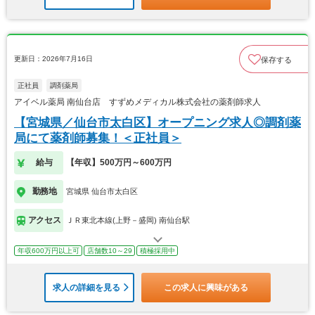
更新日：2026年7月16日
保存する
正社員
調剤薬局
アイベル薬局 南仙台店 すずめメディカル株式会社の薬剤師求人
【宮城県／仙台市太白区】オープニング求人◎調剤薬
局にて薬剤師募集！＜正社員＞
給与
【年収】500万円～600万円
勤務地
宮城県 仙台市太白区
アクセス
ＪＲ東北本線(上野－盛岡) 南仙台駅
年収600万円以上可
店舗数10～29
積極採用中
求人の詳細を見る
この求人に興味がある