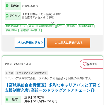
勤務地
宮城県 名取市
ＪＲ東北本線(上野－盛岡) 名取駅
アクセス
仙台空港アクセス線 名取駅
年収650万円以上可
産休・育休取得実績有り
駅チカ
車通勤可
店舗数30以上
積極採用中
年間休日120日以上
求人の詳細を見る
この求人に興味がある
更新日：2026年6月28日
保存する
正社員
ドラッグストア（調剤併設）
ウエルシア薬局株式会社 ウエルシア仙台落合2丁目店の薬剤師求人
【宮城県仙台市青葉区】多彩なキャリアパスと子育て
支援制度充実♪高給与のドラッグストアチェーン◎
【月収】33.5万円
給与
【年収】515万円～650万円