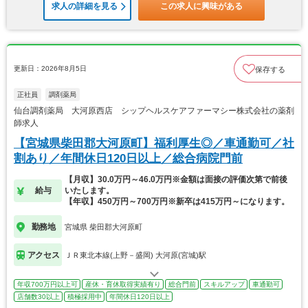
求人の詳細を見る
この求人に興味がある
更新日：2026年8月5日
保存する
正社員
調剤薬局
仙台調剤薬局 大河原西店 シップヘルスケアファーマシー株式会社の薬剤
師求人
【宮城県柴田郡大河原町】福利厚生◎／車通勤可／社
割あり／年間休日120日以上／総合病院門前
【月収】30.0万円～46.0万円※金額は面接の評価次第で前後
給与
いたします。
【年収】450万円～700万円※新卒は415万円～になります。
勤務地
宮城県 柴田郡大河原町
アクセス
ＪＲ東北本線(上野－盛岡) 大河原(宮城)駅
年収700万円以上可
産休・育休取得実績有り
総合門前
スキルアップ
車通勤可
店舗数30以上
積極採用中
年間休日120日以上