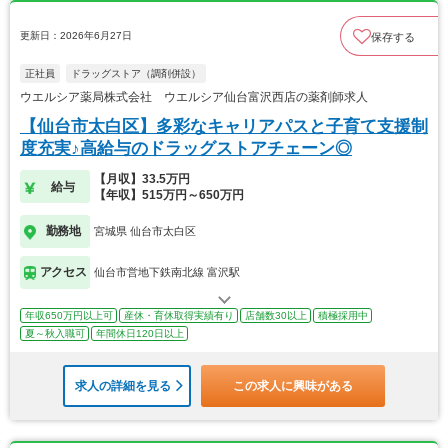
更新日：2026年6月27日
保存する
正社員
ドラッグストア（調剤併設）
ウエルシア薬局株式会社 ウエルシア仙台富沢西店の薬剤師求人
【仙台市太白区】多彩なキャリアパスと子育て支援制
度充実♪高給与のドラッグストアチェーン◎
【月収】33.5万円
給与
【年収】515万円～650万円
勤務地
宮城県 仙台市太白区
アクセス
仙台市営地下鉄南北線 富沢駅
年収650万円以上可
産休・育休取得実績有り
店舗数30以上
積極採用中
夏～秋入職可
年間休日120日以上
求人の詳細を見る
この求人に興味がある