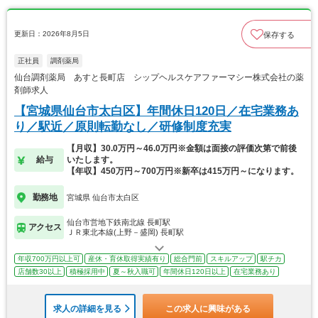
更新日：2026年8月5日
保存する
正社員
調剤薬局
仙台調剤薬局 あすと長町店 シップヘルスケアファーマシー株式会社の薬
剤師求人
【宮城県仙台市太白区】年間休日120日／在宅業務あ
り／駅近／原則転勤なし／研修制度充実
【月収】30.0万円～46.0万円※金額は面接の評価次第で前後
給与
いたします。
【年収】450万円～700万円※新卒は415万円～になります。
勤務地
宮城県 仙台市太白区
仙台市営地下鉄南北線 長町駅
アクセス
ＪＲ東北本線(上野－盛岡) 長町駅
年収700万円以上可
産休・育休取得実績有り
総合門前
スキルアップ
駅チカ
店舗数30以上
積極採用中
夏～秋入職可
年間休日120日以上
在宅業務あり
求人の詳細を見る
この求人に興味がある