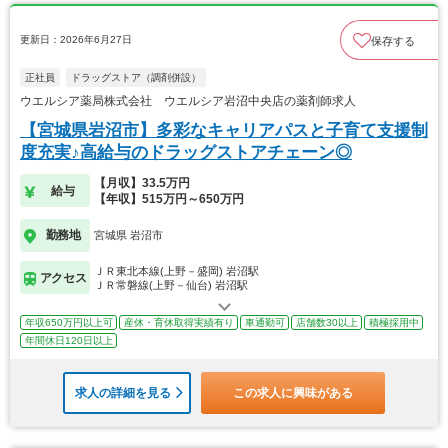
更新日：2026年6月27日
保存する
正社員
ドラッグストア（調剤併設）
ウエルシア薬局株式会社 ウエルシア岩沼中央店の薬剤師求人
【宮城県岩沼市】多彩なキャリアパスと子育て支援制
度充実♪高給与のドラッグストアチェーン◎
【月収】33.5万円
給与
【年収】515万円～650万円
勤務地
宮城県 岩沼市
ＪＲ東北本線(上野－盛岡) 岩沼駅
アクセス
ＪＲ常磐線(上野－仙台) 岩沼駅
年収650万円以上可
産休・育休取得実績有り
車通勤可
店舗数30以上
積極採用中
年間休日120日以上
求人の詳細を見る
この求人に興味がある