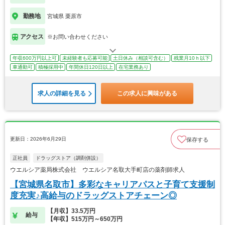
勤務地
宮城県 栗原市
アクセス
※お問い合わせください
年収600万円以上可
未経験者も応募可能
土日休み（相談可含む）
残業月10ｈ以下
車通勤可
積極採用中
年間休日120日以上
在宅業務あり
求人の詳細を見る
この求人に興味がある
更新日：2026年6月29日
保存する
正社員
ドラッグストア（調剤併設）
ウエルシア薬局株式会社 ウエルシア名取大手町店の薬剤師求人
【宮城県名取市】多彩なキャリアパスと子育て支援制
度充実♪高給与のドラッグストアチェーン◎
【月収】33.5万円
給与
【年収】515万円～650万円