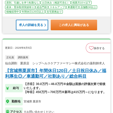
原則、引越しを伴う転勤なし
土日休み（相談可含む）
残業月10ｈ以下
産休・育休取得実績有り
総合門前
スキルアップ
車通勤可
店舗数30以上
積極採用中
年間休日120日以上
在宅業務あり
求人の詳細を見る
この求人に興味がある
更新日：2026年8月5日
保存する
正社員
調剤薬局
仙台調剤 栗原店 シップヘルスケアファーマシー株式会社の薬剤師求人
【宮城県栗原市】年間休日120日／土日祝日休み／福
利厚生◎／車通勤可／社割あり／総合科目
【月収】30.0万円～46.0万円※金額は面接の評価次第で前後
給与
いたします。
【年収】450万円～700万円※新卒は415万円～になります。
勤務地
宮城県 栗原市
アクセス
※お問い合わせください