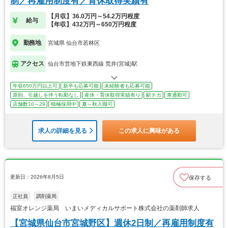
制／再雇用制度有／育休取得実績有
【月収】36.0万円～54.2万円程度
給与
【年収】432万円～650万円程度
勤務地
宮城県 仙台市若林区
アクセス
仙台市営地下鉄東西線 荒井(宮城)駅
年収650万円以上可
新卒も応募可能
未経験者も応募可能
原則、引越しを伴う転勤なし
産休・育休取得実績有り
駅チカ
車通勤可
店舗数10～29
積極採用中
夏～秋入職可
求人の詳細を見る
この求人に興味がある
更新日：2026年8月5日
保存する
正社員
調剤薬局
福室オレンジ薬局 いまいメディカルサポート株式会社の薬剤師求人
【宮城県仙台市宮城野区】週休2日制／再雇用制度有