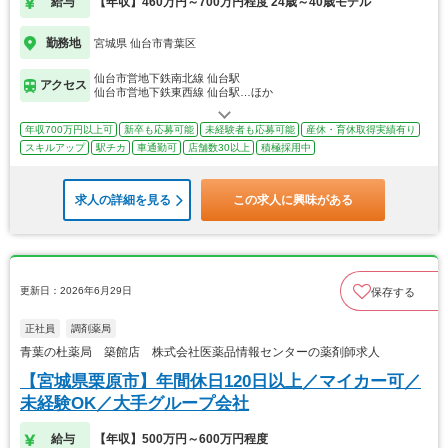
給与
【年収】460万円～700万円程度 24歳～40歳モデル
勤務地
宮城県 仙台市青葉区
仙台市営地下鉄南北線 仙台駅
アクセス
仙台市営地下鉄東西線 仙台駅…ほか
年収700万円以上可
新卒も応募可能
未経験者も応募可能
産休・育休取得実績有り
スキルアップ
駅チカ
車通勤可
店舗数30以上
積極採用中
求人の詳細を見る
この求人に興味がある
更新日：2026年6月29日
保存する
正社員
調剤薬局
青葉の杜薬局 築館店 株式会社医薬品情報センターの薬剤師求人
【宮城県栗原市】年間休日120日以上／マイカー可／
未経験OK／大手グループ会社
給与
【年収】500万円～600万円程度