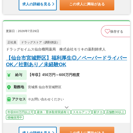
求人の詳細を見る
この求人に興味がある
更新日：2026年7月29日
保存する
正社員
ドラッグストア（調剤併設）
ドラッグセイムス仙台榴岡薬局 株式会社モリキの薬剤師求人
【仙台市宮城野区】福利厚生◎／ペーパードライバー
OK／社割あり／未経験OK
給与
【年収】450万円～600万円程度
勤務地
宮城県 仙台市宮城野区
アクセス
※お問い合わせください
年収600万円以上可
産休・育休取得実績有り
スキルアップ
駅チカ
店舗数30以上
積極採用中
求人の詳細を見る
この求人に興味がある