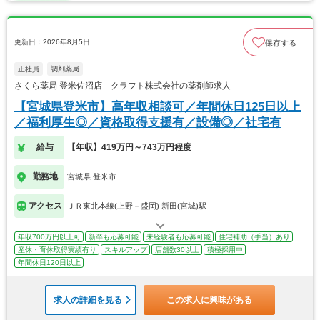
更新日：2026年8月5日
保存する
正社員
調剤薬局
さくら薬局 登米佐沼店 クラフト株式会社の薬剤師求人
【宮城県登米市】高年収相談可／年間休日125日以上
／福利厚生◎／資格取得支援有／設備◎／社宅有
給与
【年収】419万円～743万円程度
勤務地
宮城県 登米市
アクセス
ＪＲ東北本線(上野－盛岡) 新田(宮城)駅
年収700万円以上可
新卒も応募可能
未経験者も応募可能
住宅補助（手当）あり
産休・育休取得実績有り
スキルアップ
店舗数30以上
積極採用中
年間休日120日以上
求人の詳細を見る
この求人に興味がある