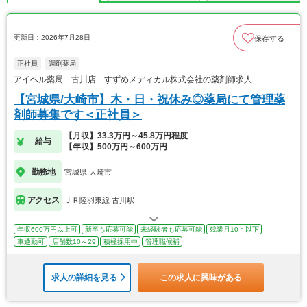
更新日：2026年7月28日
保存する
正社員
調剤薬局
アイベル薬局 古川店 すずめメディカル株式会社の薬剤師求人
【宮城県/大崎市】木・日・祝休み◎薬局にて管理薬
剤師募集です＜正社員＞
【月収】33.3万円～45.8万円程度
給与
【年収】500万円～600万円
勤務地
宮城県 大崎市
アクセス
ＪＲ陸羽東線 古川駅
年収600万円以上可
新卒も応募可能
未経験者も応募可能
残業月10ｈ以下
車通勤可
店舗数10～29
積極採用中
管理職候補
求人の詳細を見る
この求人に興味がある