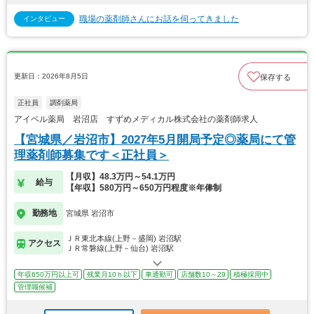
職場の薬剤師さんにお話を伺ってきました
インタビュー
更新日：2026年8月5日
保存する
正社員
調剤薬局
アイベル薬局 岩沼店 すずめメディカル株式会社の薬剤師求人
【宮城県／岩沼市】2027年5月開局予定◎薬局にて管
理薬剤師募集です＜正社員＞
【月収】48.3万円～54.1万円
給与
【年収】580万円～650万円程度※年俸制
勤務地
宮城県 岩沼市
ＪＲ東北本線(上野－盛岡) 岩沼駅
アクセス
ＪＲ常磐線(上野－仙台) 岩沼駅
年収650万円以上可
残業月10ｈ以下
車通勤可
店舗数10～29
積極採用中
管理職候補