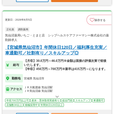
更新日：2026年8月5日
保存する
正社員
調剤薬局
気仙沼薬局いちご・とまと店 シップヘルスケアファーマシー株式会社の薬
剤師求人
【宮城県気仙沼市】年間休日120日／福利厚生充実／
車通勤可／社割有り／スキルアップ◎
【月収】30.0万円～46.0万円※金額は面接の評価次第で前後
給与
いたします。
【年収】450万円～700万円※新卒は415万円～になります。
勤務地
宮城県 気仙沼市
ＪＲ大船渡線 気仙沼駅
アクセス
ＪＲ気仙沼線 気仙沼駅
年収700万円以上可
産休・育休取得実績有り
総合門前
スキルアップ
車通勤可
店舗数30以上
積極採用中
年間休日120日以上