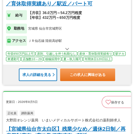
／育休取得実績あり／駅近／パート可
【月収】36.0万円～54.2万円程度
給与
【年収】432万円～650万円程度
勤務地
宮城県 仙台市宮城野区
アクセス
ＪＲ仙石線 陸前高砂駅
年収650万円以上可
原則、引越しを伴う転勤なし
産休・育休取得実績有り
駅チカ
車通勤可
店舗数10～29
積極採用中
夏～秋入職可
年間休日120日以上
求人の詳細を見る
この求人に興味がある
更新日：2026年8月5日
保存する
正社員
調剤薬局
大野田オレンジ薬局 いまいメディカルサポート株式会社の薬剤師求人
【宮城県仙台市太白区】残業少なめ／週休2日制／再