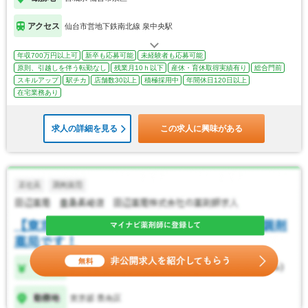
アクセス
仙台市営地下鉄南北線 泉中央駅
年収700万円以上可
新卒も応募可能
未経験者も応募可能
原則、引越しを伴う転勤なし
残業月10ｈ以下
産休・育休取得実績有り
総合門前
スキルアップ
駅チカ
店舗数30以上
積極採用中
年間休日120日以上
在宅業務あり
求人の詳細を見る
この求人に興味がある