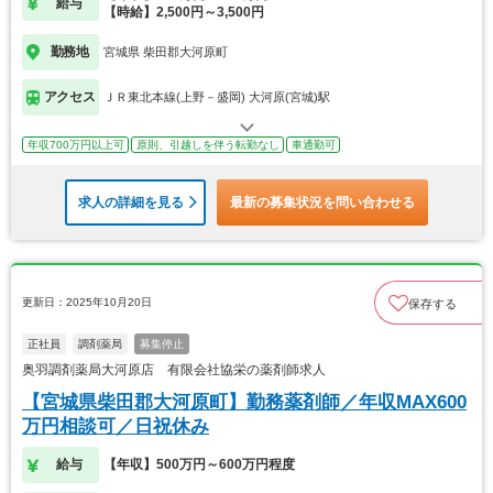
給与
【時給】2,500円～3,500円
勤務地
宮城県 柴田郡大河原町
アクセス
ＪＲ東北本線(上野－盛岡) 大河原(宮城)駅
年収700万円以上可
原則、引越しを伴う転勤なし
車通勤可
求人の詳細を見る
最新の募集状況を問い合わせる
更新日：2025年10月20日
保存する
正社員
調剤薬局
募集停止
奥羽調剤薬局大河原店 有限会社協栄の薬剤師求人
【宮城県柴田郡大河原町】勤務薬剤師／年収MAX600
万円相談可／日祝休み
給与
【年収】500万円～600万円程度