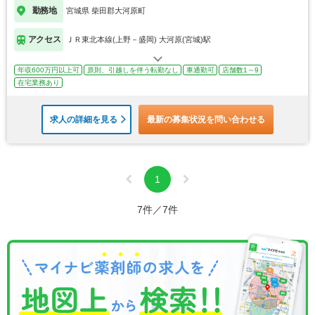
勤務地
宮城県 柴田郡大河原町
アクセス
ＪＲ東北本線(上野－盛岡) 大河原(宮城)駅
年収600万円以上可
原則、引越しを伴う転勤なし
車通勤可
店舗数1～9
在宅業務あり
求人の詳細を見る
最新の募集状況を問い合わせる
1
7件／7件