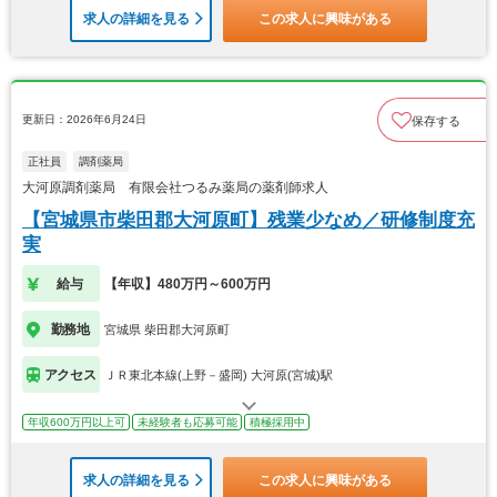
求人の詳細を見る
この求人に興味がある
更新日：2026年6月24日
保存する
正社員
調剤薬局
大河原調剤薬局 有限会社つるみ薬局の薬剤師求人
【宮城県市柴田郡大河原町】残業少なめ／研修制度充
実
給与
【年収】480万円～600万円
勤務地
宮城県 柴田郡大河原町
アクセス
ＪＲ東北本線(上野－盛岡) 大河原(宮城)駅
年収600万円以上可
未経験者も応募可能
積極採用中
求人の詳細を見る
この求人に興味がある