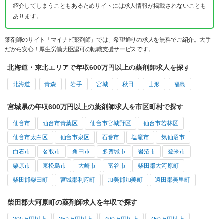
紹介してしまうこともあるためサイトには求人情報が掲載されないことも
あります。
薬剤師のサイト「マイナビ薬剤師」では、希望通りの求人を無料でご紹介。大手
だから安心！厚生労働大臣認可の転職支援サービスです。
北海道・東北エリアで年収600万円以上の薬剤師求人を探す
北海道
青森
岩手
宮城
秋田
山形
福島
宮城県の年収600万円以上の薬剤師求人を市区町村で探す
仙台市
仙台市青葉区
仙台市宮城野区
仙台市若林区
仙台市太白区
仙台市泉区
石巻市
塩竈市
気仙沼市
白石市
名取市
角田市
多賀城市
岩沼市
登米市
栗原市
東松島市
大崎市
富谷市
柴田郡大河原町
柴田郡柴田町
宮城郡利府町
加美郡加美町
遠田郡美里町
柴田郡大河原町の薬剤師求人を年収で探す