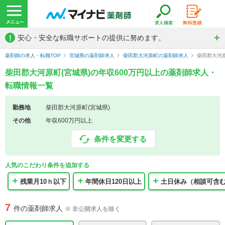
!
安心・安全な転職サポートの提供に努めます。
薬剤師の求人・転職TOP
宮城県の薬剤師求人
柴田郡大河原町の薬剤師求人
柴田郡大河原
柴田郡大河原町(宮城県)の年収600万円以上の薬剤師求人・
転職情報一覧
勤務地
柴田郡大河原町(宮城県)
その他
年収600万円以上
条件を変更する
人気のこだわり条件を追加する
残業月10ｈ以下
年間休日120日以上
土日休み（相談可含
7
件の薬剤師求人
※ 非公開求人を除く