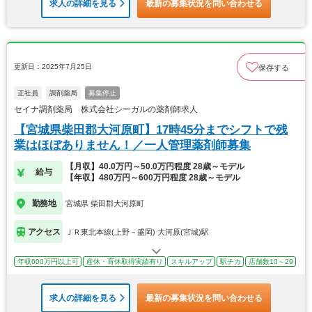
求人の詳細を見る
最新の募集状況を問い合わせる
更新日：2025年7月25日
保存する
正社員
調剤薬局
募集停止
セイナ調剤薬局 株式会社シーガルの薬剤師求人
【宮城県柴田郡大河原町】17時45分までシフトで残
業はほぼありません！／一人管理薬剤師募集
【月収】40.0万円～50.0万円程度 28歳～モデル
給与
【年収】480万円～600万円程度 28歳～モデル
勤務地
宮城県 柴田郡大河原町
アクセス
ＪＲ東北本線(上野－盛岡) 大河原(宮城)駅
年収600万円以上可
産休・育休取得実績有り
スキルアップ
駅チカ
店舗数10～29
求人の詳細を見る
最新の募集状況を問い合わせる