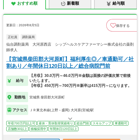
おすすめ順
新着順
給与順
更新日：2026年8月5日
保存する
正社員
調剤薬局
仙台調剤薬局 大河原西店 シップヘルスケアファーマシー株式会社の薬剤
師求人
【宮城県柴田郡大河原町】福利厚生◎／車通勤可／社
割あり／年間休日120日以上／総合病院門前
【月収】30.0万円～46.0万円※金額は面接の評価次第で前後
給与
いたします。
【年収】450万円～700万円※新卒は415万円～になります。
勤務地
宮城県 柴田郡大河原町
アクセス
ＪＲ東北本線(上野－盛岡) 大河原(宮城)駅
年収700万円以上可
産休・育休取得実績有り
総合門前
スキルアップ
車通勤可
店舗数30以上
積極採用中
年間休日120日以上