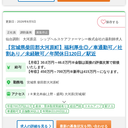
更新日：2026年8月5日
保存する
正社員
調剤薬局
募集停止
仙台調剤 大河原店 シップヘルスケアファーマシー株式会社の薬剤師求人
【宮城県柴田郡大河原町】福利厚生◎／車通勤可／社
割あり／未経験可／年間休日120日／駅近
【月収】30.0万円～46.0万円※金額は面接の評価次第で前後
給与
いたします。
【年収】450万円～700万円※新卒は415万円～になります。
勤務地
宮城県 柴田郡大河原町
アクセス
ＪＲ東北本線(上野－盛岡) 大河原(宮城)駅
年収700万円以上可
産休・育休取得実績有り
総合門前
スキルアップ
駅チカ
車通勤可
店舗数30以上
年間休日120日以上
求人の詳細を見る
最新の募集状況を問い合わせる