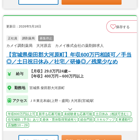
更新日：2026年5月18日
保存する
正社員
調剤薬局
募集停止
カメイ調剤薬局 大河原店 カメイ株式会社の薬剤師求人
【宮城県柴田郡大河原町】年収600万円相談可／手当
◎／土日祝日休み／社宅／研修◎／残業少なめ
【月収】29.0万円24歳～
給与
【年収】400万円～600万円以上
勤務地
宮城県 柴田郡大河原町
アクセス
ＪＲ東北本線(上野－盛岡) 大河原(宮城)駅
年収600万円以上可
新卒も応募可能
未経験者も応募可能
土日休み（相談可含む）
住宅補助（手当）あり
産休・育休取得実績有り
総合門前
スキルアップ
車通勤可
店舗数10～29