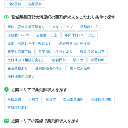
消化器科
泌尿器科
宮城県柴田郡大河原町の薬剤師求人をこだわり条件で探す
産休・育休取得実績有り
スキルアップ
店舗数1～9
店舗数10～29
店舗数30以上
年間休日120日以上
原則、引越しを伴う転勤なし
未経験者も応募可能
新卒も応募可能
住宅補助（手当）あり
残業月10ｈ以下
土日休み（相談可含む）
総合門前
駅チカ
車通勤可
在宅業務あり
登録販売者の求人
夏～秋入職可
積極採用中の求人
近隣エリアで薬剤師求人を探す
東松島市
大崎市
富谷市
柴田郡柴田町
亘理郡亘理町
宮城郡利府町
近隣エリアの路線で薬剤師求人を探す