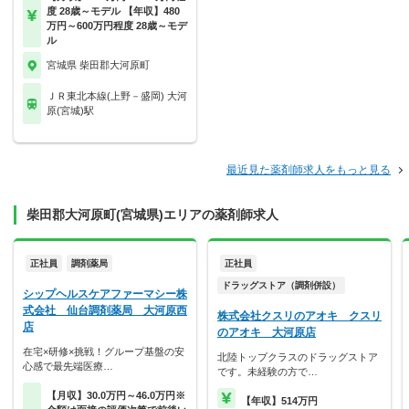
度 28歳～モデル 【年収】480
万円～600万円程度 28歳～モデ
ル
宮城県 柴田郡大河原町
ＪＲ東北本線(上野－盛岡) 大河
原(宮城)駅
最近見た薬剤師求人をもっと見る
柴田郡大河原町(宮城県)エリアの薬剤師求人
正社員
調剤薬局
正社員
ドラッグストア（調剤併設）
シップヘルスケアファーマシー株
式会社 仙台調剤薬局 大河原西
株式会社クスリのアオキ クスリ
店
のアオキ 大河原店
在宅×研修×挑戦！グループ基盤の安
北陸トップクラスのドラッグストア
心感で最先端医療…
です。未経験の方で…
【月収】30.0万円～46.0万円※
【年収】514万円