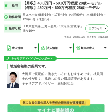
【月収】40.0万円～50.0万円程度 28歳～モデル
給与
【年収】480万円～600万円程度 28歳～モデル
月火水木金:08時15分～17時45分（休憩90分）,土:08時15分～
勤務時間
12時45分（休憩0分）
ＪＲ東北本線(上野－盛岡)「大河原(宮城)駅」
最寄り駅
アクセス
徒歩10分
更新日：2025/07/25 求人番号：10176455
求人情報
法人情報
類似の求人
キャリアアドバイザーのレポート
地域密着型の薬局です。
大河原で長期的に働きたい方にもおすすめです。社員同
士の仲が良く、風通しの良い職場環境があります。
キャリアアドバイザー 薬剤師担当