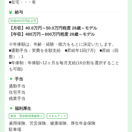
■在宅・・・有
給与
年収600万円以上可
【月収】40.0万円～50.0万円程度 28歳～モデル
【年収】480万円～600万円程度 28歳～モデル
※年俸額は、年齢・経験・能力をもとに決定いたします。
■通勤手当：実費を全額支給 ■昇給年1回(7月) ■昇給（回
数）：1
■年俸制：年俸額÷12ヶ月を毎月支給(16分割を選択すること
も可能)
手当
通勤手当
住宅手当
残業手当
福利厚生
産休・育休取得実績有り
スキルアップ
雇用保険、労災保険、健康保険、厚生年金保険
駐車場