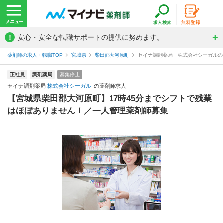
!
安心・安全な転職サポートの提供に努めます。
薬剤師の求人・転職TOP
宮城県
柴田郡大河原町
セイナ調剤薬局 株式会社シーガルの
正社員
調剤薬局
募集停止
セイナ調剤薬局
株式会社シーガル
の薬剤師求人
【宮城県柴田郡大河原町】17時45分までシフトで残業
はほぼありません！／一人管理薬剤師募集