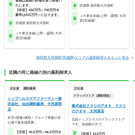
金額は面接の評価次第で前後い
たします。
宮城県 柴田郡大河原町
【年収】450万円～700万円※
新卒は415万円～になります。
ＪＲ東北本線(上野－盛岡) 大河
原(宮城)駅
宮城県 柴田郡大河原町
ＪＲ東北本線(上野－盛岡) 大河
原(宮城)駅
柴田郡大河原町(宮城県)エリアの薬剤師求人をもっと見る
近隣の同じ路線の別の薬剤師求人
正社員
調剤薬局
正社員
ドラッグストア（調剤併設）
シップヘルスケアファーマシー株
式会社 仙台調剤薬局 大河原西
株式会社クスリのアオキ クスリ
店
のアオキ 大河原店
在宅×研修×挑戦！グループ基盤の安
北陸トップクラスのドラッグストア
心感で最先端医療…
です。未経験の方で…
【月収】30.0万円～46.0万円※
【年収】514万円