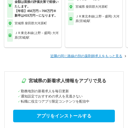
金額は面接の評価次第で前後い
たします。
宮城県 柴田郡大河原町
【年収】450万円～700万円※
新卒は415万円～になります。
ＪＲ東北本線(上野－盛岡) 大河
原(宮城)駅
宮城県 柴田郡大河原町
ＪＲ東北本線(上野－盛岡) 大河
原(宮城)駅
近隣の同じ路線の別の薬剤師求人をもっと見る
宮城県の新着求人情報をアプリで見る
勤務地別の新着求人を毎日更新
通知設定でおすすめの求人を見逃さない
転職に役立つアプリ限定コンテンツを配信中
アプリをインストールする