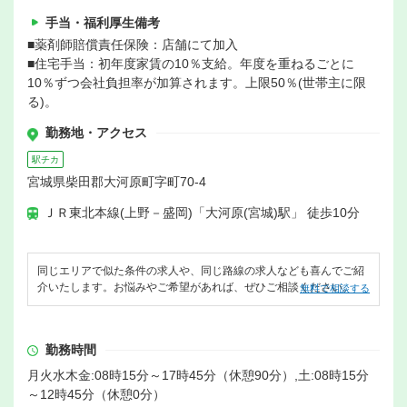
手当・福利厚生備考
■薬剤師賠償責任保険：店舗にて加入
■住宅手当：初年度家賃の10％支給。年度を重ねるごとに
10％ずつ会社負担率が加算されます。上限50％(世帯主に限
る)。
勤務地・アクセス
駅チカ
宮城県柴田郡大河原町字町70-4
ＪＲ東北本線(上野－盛岡)「大河原(宮城)駅」 徒歩10分
同じエリアで似た条件の求人や、同じ路線の求人なども喜んでご紹
介いたします。お悩みやご希望があれば、ぜひご相談ください。
無料で相談する
勤務時間
月火水木金:08時15分～17時45分（休憩90分）,土:08時15分
～12時45分（休憩0分）