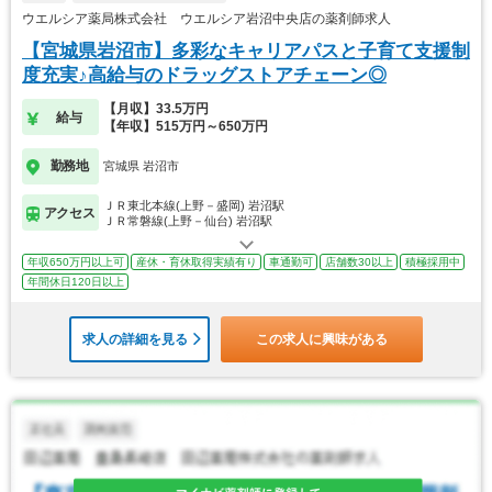
ウエルシア薬局株式会社 ウエルシア岩沼中央店の薬剤師求人
【宮城県岩沼市】多彩なキャリアパスと子育て支援制
度充実♪高給与のドラッグストアチェーン◎
【月収】33.5万円
給与
【年収】515万円～650万円
勤務地
宮城県 岩沼市
ＪＲ東北本線(上野－盛岡) 岩沼駅
アクセス
ＪＲ常磐線(上野－仙台) 岩沼駅
年収650万円以上可
産休・育休取得実績有り
車通勤可
店舗数30以上
積極採用中
年間休日120日以上
求人の詳細を見る
この求人に興味がある