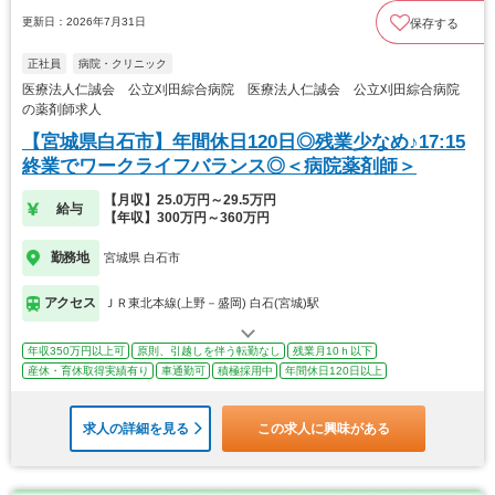
更新日：2026年7月31日
保存する
正社員
病院・クリニック
医療法人仁誠会 公立刈田綜合病院 医療法人仁誠会 公立刈田綜合病院
の薬剤師求人
【宮城県白石市】年間休日120日◎残業少なめ♪17:15
終業でワークライフバランス◎＜病院薬剤師＞
【月収】25.0万円～29.5万円
給与
【年収】300万円～360万円
勤務地
宮城県 白石市
アクセス
ＪＲ東北本線(上野－盛岡) 白石(宮城)駅
年収350万円以上可
原則、引越しを伴う転勤なし
残業月10ｈ以下
産休・育休取得実績有り
車通勤可
積極採用中
年間休日120日以上
求人の詳細を見る
この求人に興味がある