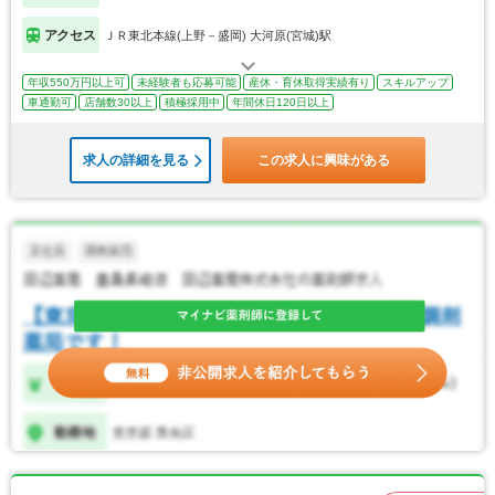
アクセス
ＪＲ東北本線(上野－盛岡) 大河原(宮城)駅
年収550万円以上可
未経験者も応募可能
産休・育休取得実績有り
スキルアップ
車通勤可
店舗数30以上
積極採用中
年間休日120日以上
求人の詳細を見る
この求人に興味がある