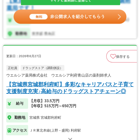
更新日：2026年6月27日
保存する
正社員
ドラッグストア（調剤併設）
ウエルシア薬局株式会社 ウエルシア利府青山店の薬剤師求人
【宮城県宮城郡利府町】多彩なキャリアパスと子育て
支援制度充実♪高給与のドラッグストアチェーン◎
【月収】33.5万円
給与
【年収】515万円～650万円
勤務地
宮城県 宮城郡利府町
アクセス
ＪＲ東北本線(上野－盛岡) 利府駅