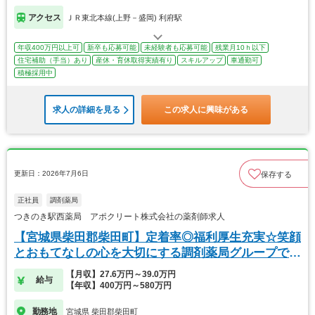
アクセス
ＪＲ東北本線(上野－盛岡) 利府駅
年収400万円以上可
新卒も応募可能
未経験者も応募可能
残業月10ｈ以下
住宅補助（手当）あり
産休・育休取得実績有り
スキルアップ
車通勤可
積極採用中
求人の詳細を見る
この求人に興味がある
更新日：2026年7月6日
保存する
正社員
調剤薬局
つきのき駅西薬局 アポクリート株式会社の薬剤師求人
【宮城県柴田郡柴田町】定着率◎福利厚生充実☆笑顔
とおもてなしの心を大切にする調剤薬局グループで
す！
【月収】27.6万円～39.0万円
給与
【年収】400万円～580万円
勤務地
宮城県 柴田郡柴田町