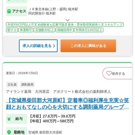
ＪＲ東北本線(上野－盛岡) 槻木駅
アクセス
阿武隈急行 槻木駅
年収550万円以上可
未経験者も応募可能
産休・育休取得実績有り
スキルアップ
駅チカ
車通勤可
店舗数30以上
積極採用中
年間休日120日以上
求人の詳細を見る
この求人に興味がある
更新日：2026年7月6日
保存する
正社員
調剤薬局
アイランド薬局 大河原店 アポクリート株式会社の薬剤師求人
【宮城県柴田郡大河原町】定着率◎福利厚生充実☆笑
顔とおもてなしの心を大切にする調剤薬局グループで
す！
【月収】27.6万円～39.0万円
給与
【年収】400万円～580万円
勤務地
宮城県 柴田郡大河原町