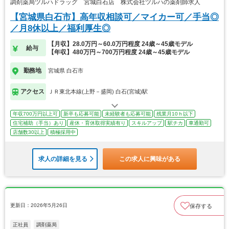
調剤薬局ツルハドラッグ 宮城白石店 株式会社ツルハの薬剤師求人
【宮城県白石市】高年収相談可／マイカー可／手当◎
／月8休以上／福利厚生◎
【月収】28.0万円～60.0万円程度 24歳～45歳モデル
給与
【年収】480万円～700万円程度 24歳～45歳モデル
勤務地
宮城県 白石市
アクセス
ＪＲ東北本線(上野－盛岡) 白石(宮城)駅
年収700万円以上可
新卒も応募可能
未経験者も応募可能
残業月10ｈ以下
住宅補助（手当）あり
産休・育休取得実績有り
スキルアップ
駅チカ
車通勤可
店舗数30以上
積極採用中
求人の詳細を見る
この求人に興味がある
更新日：2026年5月26日
保存する
正社員
調剤薬局