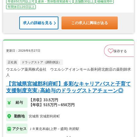
年収650万円以上可
産休・育休取得実績有り
店舗数30以上
積極採用中
年間休日120日以上
求人の詳細を見る
この求人に興味がある
更新日：2026年6月27日
保存する
正社員
ドラッグストア（調剤併設）
ウエルシア薬局株式会社 ウエルシアイオンモール新利府北館店の薬剤師求
人
【宮城県宮城郡利府町】多彩なキャリアパスと子育て
支援制度充実♪高給与のドラッグストアチェーン◎
【月収】33.5万円
給与
【年収】515万円～650万円
勤務地
宮城県 宮城郡利府町
アクセス
ＪＲ東北本線(上野－盛岡) 利府駅