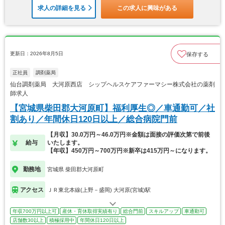
求人の詳細を見る
この求人に興味がある
更新日：2026年8月5日
保存する
正社員
調剤薬局
仙台調剤薬局 大河原西店 シップヘルスケアファーマシー株式会社の薬剤
師求人
【宮城県柴田郡大河原町】福利厚生◎／車通勤可／社
割あり／年間休日120日以上／総合病院門前
【月収】30.0万円～46.0万円※金額は面接の評価次第で前後
給与
いたします。
【年収】450万円～700万円※新卒は415万円～になります。
勤務地
宮城県 柴田郡大河原町
アクセス
ＪＲ東北本線(上野－盛岡) 大河原(宮城)駅
年収700万円以上可
産休・育休取得実績有り
総合門前
スキルアップ
車通勤可
店舗数30以上
積極採用中
年間休日120日以上