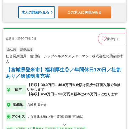
求人の詳細を見る
この求人に興味がある
更新日：2026年8月5日
保存する
正社員
調剤薬局
仙台調剤薬局 佐沼店 シップヘルスケアファーマシー株式会社の薬剤師求
人
【宮城県登米市】福利厚生◎／年間休日120日／社割
あり／研修制度充実
【月収】30.0万円～46.0万円※金額は面接の評価次第で前後
給与
いたします
【年収】450万円～700万円※新卒は415万円～になります
勤務地
宮城県 登米市
アクセス
ＪＲ東北本線(上野－盛岡) 新田(宮城)駅
年収700万円以上可
新卒も応募可能
未経験者も応募可能