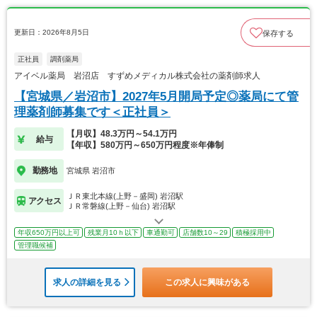
更新日：2026年8月5日
保存する
正社員
調剤薬局
アイベル薬局 岩沼店 すずめメディカル株式会社の薬剤師求人
【宮城県／岩沼市】2027年5月開局予定◎薬局にて管
理薬剤師募集です＜正社員＞
【月収】48.3万円～54.1万円
給与
【年収】580万円～650万円程度※年俸制
勤務地
宮城県 岩沼市
ＪＲ東北本線(上野－盛岡) 岩沼駅
アクセス
ＪＲ常磐線(上野－仙台) 岩沼駅
年収650万円以上可
残業月10ｈ以下
車通勤可
店舗数10～29
積極採用中
管理職候補
求人の詳細を見る
この求人に興味がある