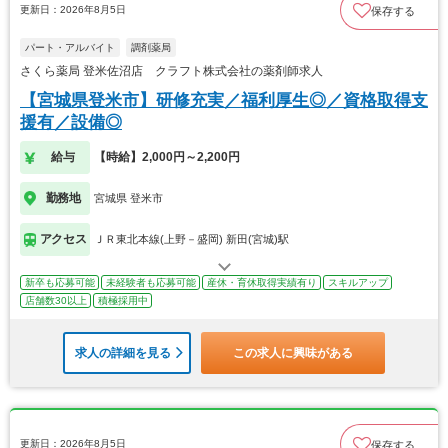
更新日：2026年8月5日
保存する
パート・アルバイト
調剤薬局
さくら薬局 登米佐沼店 クラフト株式会社の薬剤師求人
【宮城県登米市】研修充実／福利厚生◎／資格取得支
援有／設備◎
給与
【時給】2,000円～2,200円
勤務地
宮城県 登米市
アクセス
ＪＲ東北本線(上野－盛岡) 新田(宮城)駅
新卒も応募可能
未経験者も応募可能
産休・育休取得実績有り
スキルアップ
店舗数30以上
積極採用中
求人の詳細を見る
この求人に興味がある
更新日：2026年8月5日
保存する