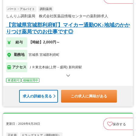
パート・アルバイト
調剤薬局
しんりふ調剤薬局 株式会社医薬品情報センターの薬剤師求人
【宮城県宮城郡利府町】マイカー通勤OK♪地域のかか
りつけ薬局でのお仕事です◎
給与
【時給】2,000円～
勤務地
宮城県 宮城郡利府町
アクセス
ＪＲ東北本線(上野－盛岡) 新利府駅
車通勤可
積極採用中
求人の詳細を見る
この求人に興味がある
更新日：2026年6月29日
保存する
正社員
ドラッグストア（調剤併設）