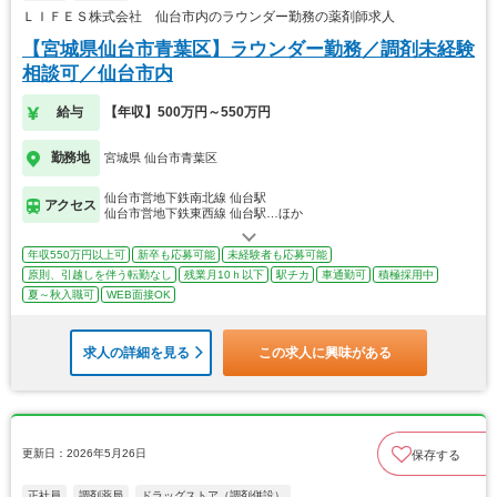
ＬＩＦＥＳ株式会社 仙台市内のラウンダー勤務の薬剤師求人
【宮城県仙台市青葉区】ラウンダー勤務／調剤未経験
相談可／仙台市内
給与
【年収】500万円～550万円
勤務地
宮城県 仙台市青葉区
仙台市営地下鉄南北線 仙台駅
アクセス
仙台市営地下鉄東西線 仙台駅…ほか
年収550万円以上可
新卒も応募可能
未経験者も応募可能
原則、引越しを伴う転勤なし
残業月10ｈ以下
駅チカ
車通勤可
積極採用中
夏～秋入職可
WEB面接OK
求人の詳細を見る
この求人に興味がある
更新日：2026年5月26日
保存する
正社員
調剤薬局
ドラッグストア（調剤併設）