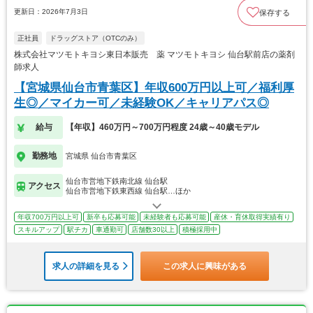
更新日：2026年7月3日
保存する
正社員
ドラッグストア（OTCのみ）
株式会社マツモトキヨシ東日本販売 薬 マツモトキヨシ 仙台駅前店の薬剤
師求人
【宮城県仙台市青葉区】年収600万円以上可／福利厚
生◎／マイカー可／未経験OK／キャリアパス◎
給与
【年収】460万円～700万円程度 24歳～40歳モデル
勤務地
宮城県 仙台市青葉区
仙台市営地下鉄南北線 仙台駅
アクセス
仙台市営地下鉄東西線 仙台駅…ほか
年収700万円以上可
新卒も応募可能
未経験者も応募可能
産休・育休取得実績有り
スキルアップ
駅チカ
車通勤可
店舗数30以上
積極採用中
求人の詳細を見る
この求人に興味がある