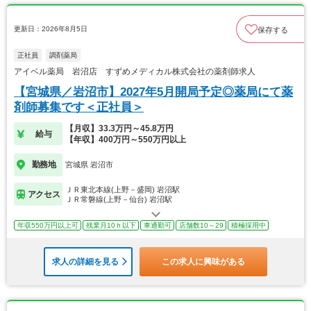
更新日：2026年8月5日
保存する
正社員
調剤薬局
アイベル薬局 岩沼店 すずめメディカル株式会社の薬剤師求人
【宮城県／岩沼市】2027年5月開局予定◎薬局にて薬
剤師募集です＜正社員＞
【月収】33.3万円～45.8万円
給与
【年収】400万円～550万円以上
勤務地
宮城県 岩沼市
ＪＲ東北本線(上野－盛岡) 岩沼駅
アクセス
ＪＲ常磐線(上野－仙台) 岩沼駅
年収550万円以上可
残業月10ｈ以下
車通勤可
店舗数10～29
積極採用中
求人の詳細を見る
この求人に興味がある