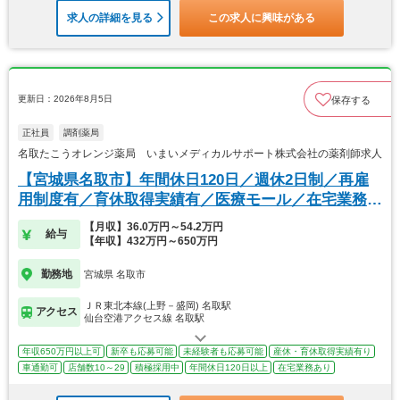
求人の詳細を見る
この求人に興味がある
更新日：2026年8月5日
保存する
正社員
調剤薬局
名取たこうオレンジ薬局 いまいメディカルサポート株式会社の薬剤師求人
【宮城県名取市】年間休日120日／週休2日制／再雇
用制度有／育休取得実績有／医療モール／在宅業務あ
り
【月収】36.0万円～54.2万円
給与
【年収】432万円～650万円
勤務地
宮城県 名取市
ＪＲ東北本線(上野－盛岡) 名取駅
アクセス
仙台空港アクセス線 名取駅
年収650万円以上可
新卒も応募可能
未経験者も応募可能
産休・育休取得実績有り
車通勤可
店舗数10～29
積極採用中
年間休日120日以上
在宅業務あり