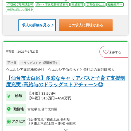
年収650万円以上可
産休・育休取得実績有り
車通勤可
店舗数30以上
積極採用中
年間休日120日以上
求人の詳細を見る
この求人に興味がある
更新日：2026年6月27日
保存する
正社員
ドラッグストア（調剤併設）
ウエルシア薬局株式会社 ウエルシア仙台あすと長町店の薬剤師求人
【仙台市太白区】多彩なキャリアパスと子育て支援制
度充実♪高給与のドラッグストアチェーン◎
【月収】33.5万円
給与
【年収】515万円～650万円
勤務地
宮城県 仙台市太白区
仙台市営地下鉄南北線 長町駅
アクセス
ＪＲ東北本線(上野－盛岡) 長町駅