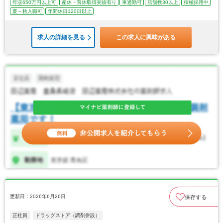
年収650万円以上可
産休・育休取得実績有り
車通勤可
店舗数30以上
積極採用中
夏～秋入職可
年間休日120日以上
求人の詳細を見る
この求人に興味がある
更新日：2026年6月26日
保存する
正社員
ドラッグストア（調剤併設）