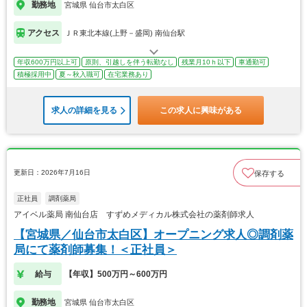
勤務地
宮城県 仙台市太白区
アクセス
ＪＲ東北本線(上野－盛岡) 南仙台駅
年収600万円以上可
原則、引越しを伴う転勤なし
残業月10ｈ以下
車通勤可
積極採用中
夏～秋入職可
在宅業務あり
求人の詳細を見る
この求人に興味がある
更新日：2026年7月16日
保存する
正社員
調剤薬局
アイベル薬局 南仙台店 すずめメディカル株式会社の薬剤師求人
【宮城県／仙台市太白区】オープニング求人◎調剤薬
局にて薬剤師募集！＜正社員＞
給与
【年収】500万円～600万円
勤務地
宮城県 仙台市太白区