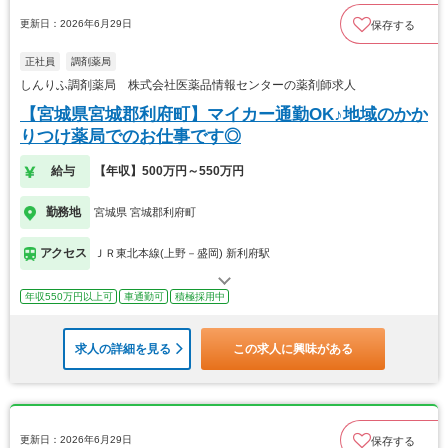
更新日：2026年6月29日
保存する
正社員
調剤薬局
しんりふ調剤薬局 株式会社医薬品情報センターの薬剤師求人
【宮城県宮城郡利府町】マイカー通勤OK♪地域のかか
りつけ薬局でのお仕事です◎
給与
【年収】500万円～550万円
勤務地
宮城県 宮城郡利府町
アクセス
ＪＲ東北本線(上野－盛岡) 新利府駅
年収550万円以上可
車通勤可
積極採用中
求人の詳細を見る
この求人に興味がある
更新日：2026年6月29日
保存する