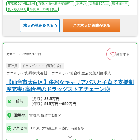
年収650万円以上可
産休・育休取得実績有り
駅チカ
店舗数30以上
積極採用中
夏～秋入職可
年間休日120日以上
求人の詳細を見る
この求人に興味がある
更新日：2026年6月27日
保存する
正社員
ドラッグストア（調剤併設）
ウエルシア薬局株式会社 ウエルシア仙台柳生店の薬剤師求人
【仙台市太白区】多彩なキャリアパスと子育て支援制
度充実♪高給与のドラッグストアチェーン◎
【月収】33.5万円
給与
【年収】515万円～650万円
勤務地
宮城県 仙台市太白区
アクセス
ＪＲ東北本線(上野－盛岡) 南仙台駅