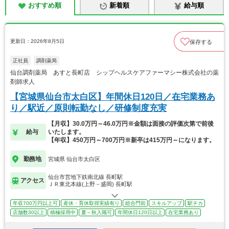
おすすめ順
新着順
給与順
更新日：2026年8月5日
保存する
正社員
調剤薬局
仙台調剤薬局 あすと長町店 シップヘルスケアファーマシー株式会社の薬
剤師求人
【宮城県仙台市太白区】年間休日120日／在宅業務あ
り／駅近／原則転勤なし／研修制度充実
【月収】30.0万円～46.0万円※金額は面接の評価次第で前後
給与
いたします。
【年収】450万円～700万円※新卒は415万円～になります。
勤務地
宮城県 仙台市太白区
仙台市営地下鉄南北線 長町駅
アクセス
ＪＲ東北本線(上野－盛岡) 長町駅
年収700万円以上可
産休・育休取得実績有り
総合門前
スキルアップ
駅チカ
店舗数30以上
積極採用中
夏～秋入職可
年間休日120日以上
在宅業務あり