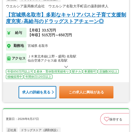
ウエルシア薬局株式会社 ウエルシア名取大手町店の薬剤師求人
【宮城県名取市】多彩なキャリアパスと子育て支援制
度充実♪高給与のドラッグストアチェーン◎
【月収】33.5万円
給与
【年収】515万円～650万円
勤務地
宮城県 名取市
ＪＲ東北本線(上野－盛岡) 名取駅
アクセス
仙台空港アクセス線 名取駅
年収650万円以上可
産休・育休取得実績有り
駅チカ
車通勤可
店舗数30以上
積極採用中
年間休日120日以上
求人の詳細を見る
この求人に興味がある
更新日：2026年6月27日
保存する
正社員
ドラッグストア（調剤併設）