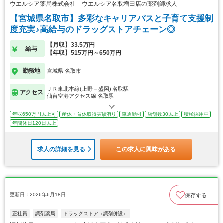
ウエルシア薬局株式会社 ウエルシア名取増田店の薬剤師求人
【宮城県名取市】多彩なキャリアパスと子育て支援制
度充実♪高給与のドラッグストアチェーン◎
【月収】33.5万円
給与
【年収】515万円～650万円
勤務地
宮城県 名取市
ＪＲ東北本線(上野－盛岡) 名取駅
アクセス
仙台空港アクセス線 名取駅
年収650万円以上可
産休・育休取得実績有り
車通勤可
店舗数30以上
積極採用中
年間休日120日以上
求人の詳細を見る
この求人に興味がある
更新日：2026年6月18日
保存する
正社員
調剤薬局
ドラッグストア（調剤併設）