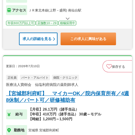
アクセス
ＪＲ東北本線(上野－盛岡) 南仙台駅
年収600万円以上可
店舗数10～29
積極採用中
求人の詳細を見る
この求人に興味がある
更新日：2026年7月10日
保存する
正社員
パート・アルバイト
病院・クリニック
医療法人寶樹会 仙塩利府病院の薬剤師求人
【宮城郡利府町】 マイカーOK／院内保育所有／4週
8休制／パート可／研修補助有
【月収】26.1万円（諸手当込）
給与
【年収】410万円（諸手当込） 30歳～モデル
【時給】1,200円～1,500円
勤務地
宮城県 宮城郡利府町