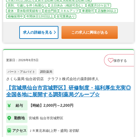
原則、引越しを伴う転勤なし
土日休み（相談可含む）
残業月10ｈ以下
産休・育休取得実績有り
総合門前
スキルアップ
車通勤可
店舗数30以上
積極採用中
年間休日120日以上
在宅業務あり
求人の詳細を見る
この求人に興味がある
更新日：2026年8月5日
保存する
パート・アルバイト
調剤薬局
さくら薬局 仙台岩切店 クラフト株式会社の薬剤師求人
【宮城県仙台市宮城野区】研修制度・福利厚生充実◎
全国各地に展開する調剤薬局グループ☆
給与
【時給】2,000円～2,200円
勤務地
宮城県 仙台市宮城野区
アクセス
ＪＲ東北本線(上野－盛岡) 岩切駅