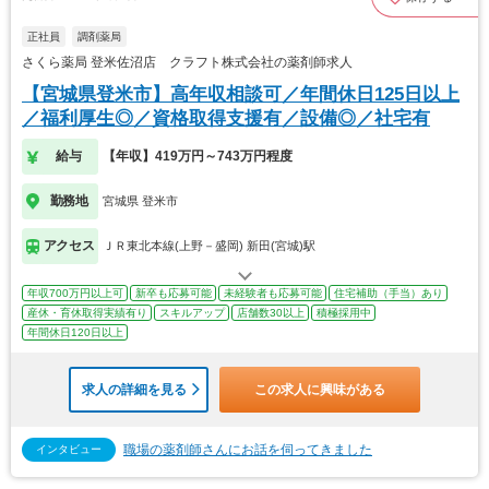
正社員
調剤薬局
さくら薬局 登米佐沼店 クラフト株式会社の薬剤師求人
【宮城県登米市】高年収相談可／年間休日125日以上
／福利厚生◎／資格取得支援有／設備◎／社宅有
給与
【年収】419万円～743万円程度
勤務地
宮城県 登米市
アクセス
ＪＲ東北本線(上野－盛岡) 新田(宮城)駅
年収700万円以上可
新卒も応募可能
未経験者も応募可能
住宅補助（手当）あり
産休・育休取得実績有り
スキルアップ
店舗数30以上
積極採用中
年間休日120日以上
求人の詳細を見る
この求人に興味がある
職場の薬剤師さんにお話を伺ってきました
インタビュー