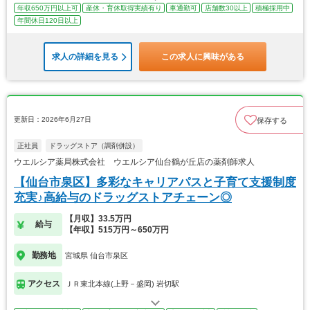
年収650万円以上可
産休・育休取得実績有り
車通勤可
店舗数30以上
積極採用中
年間休日120日以上
求人の詳細を見る
この求人に興味がある
更新日：2026年6月27日
保存する
正社員
ドラッグストア（調剤併設）
ウエルシア薬局株式会社 ウエルシア仙台鶴が丘店の薬剤師求人
【仙台市泉区】多彩なキャリアパスと子育て支援制度
充実♪高給与のドラッグストアチェーン◎
【月収】33.5万円
給与
【年収】515万円～650万円
勤務地
宮城県 仙台市泉区
アクセス
ＪＲ東北本線(上野－盛岡) 岩切駅