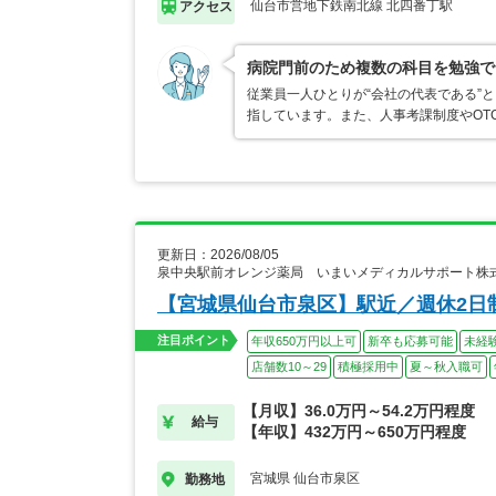
仙台市営地下鉄南北線 北四番丁駅
アクセス
病院門前のため複数の科目を勉強で
従業員一人ひとりが“会社の代表である”
指しています。また、人事考課制度やOT
更新日：2026/08/05
泉中央駅前オレンジ薬局 いまいメディカルサポート株
【宮城県仙台市泉区】駅近／週休2日
注目ポイント
年収650万円以上可
新卒も応募可能
未経
店舗数10～29
積極採用中
夏～秋入職可
【月収】36.0万円～54.2万円程度
給与
【年収】432万円～650万円程度
宮城県 仙台市泉区
勤務地