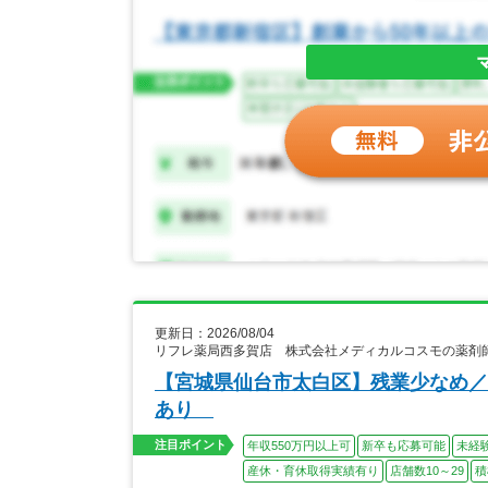
更新日：2026/08/04
リフレ薬局西多賀店 株式会社メディカルコスモの薬剤
【宮城県仙台市太白区】残業少なめ／
あり
注目ポイント
年収550万円以上可
新卒も応募可能
未経
産休・育休取得実績有り
店舗数10～29
積