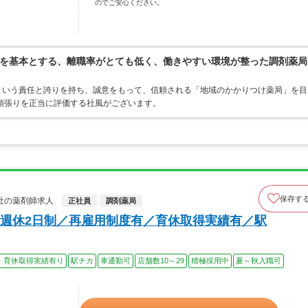
のでご安心ください。
を基本とする、離職率がとても低く、働きやすい環境が整った調剤薬局
”という責任と誇りを持ち、誠意をもって、信頼される「地域のかかりつけ薬局」を目
頑張りを正当に評価する社風がございます。
保存す
社の薬剤師求人
正社員
調剤薬局
週休2日制／再雇用制度有／育休取得実績有／駅
・育休取得実績有り
駅チカ
車通勤可
店舗数10～29
積極採用中
夏～秋入職可