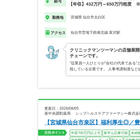
給与
【年収】432万円～650万円程度 
宮城県 仙台市太白区
勤務地
仙台市営地下鉄南北線 富沢駅
アクセス
クリニックマンツーマンの店舗展開
チェーンです。
”従業員一人ひとりが“会社の代表である
指している企業です。 人事考課制度など
更新日：2026/08/05
泉中央調剤薬局 シップヘルスケアファーマシー株式会
【宮城県仙台市泉区】福利厚生◎／豊
注目ポイント
年収700万円以上可
新卒も応募可能
未経