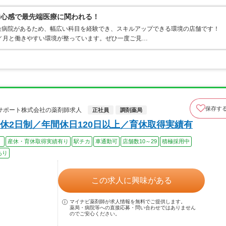
安心感で最先端医療に関われる！
合病院があるため、幅広い科目を経験でき、スキルアップできる環境の店舗です！
／月と働きやすい環境が整っています。ぜひ一度ご見…
保存す
サポート株式会社の薬剤師求人
正社員
調剤薬局
休2日制／年間休日120日以上／育休取得実績有
）
産休・育休取得実績有り
駅チカ
車通勤可
店舗数10～29
積極採用中
あり
この求人に興味がある
マイナビ薬剤師が求人情報を無料でご提供します。
薬局・病院等への直接応募・問い合わせではありません
のでご安心ください。