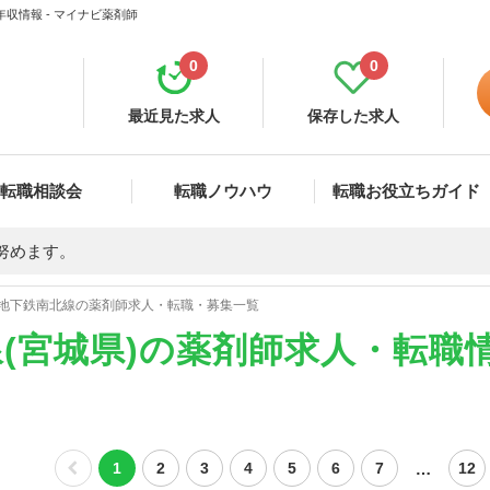
収情報 - マイナビ薬剤師
0
0
最近見た求人
保存した求人
転職相談会
転職ノウハウ
転職お役立ちガイド
努めます。
地下鉄南北線の薬剤師求人・転職・募集一覧
(宮城県)の薬剤師求人・転職
…
1
2
3
4
5
6
7
12