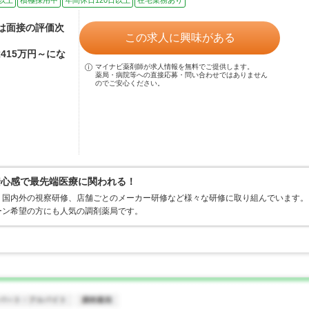
以上
積極採用中
年間休日120日以上
在宅業務あり
額は面接の評価次
この求人に興味がある
415万円～にな
マイナビ薬剤師が求人情報を無料でご提供します。
薬局・病院等への直接応募・問い合わせではありません
のでご安心ください。
安心感で最先端医療に関われる！
、国内外の視察研修、店舗ごとのメーカー研修など様々な研修に取り組んでいます。
ーン希望の方にも人気の調剤薬局です。