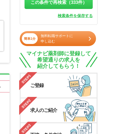
この条件で再検索（
333
件）
検索条件を保存する
無料転職サポートに
簡単1分
申し込む
マイナビ薬剤師に登録して
希望通りの求人を
紹介してもらう！
STEP1
ご登録
る
STEP2
求人のご紹介
STEP3