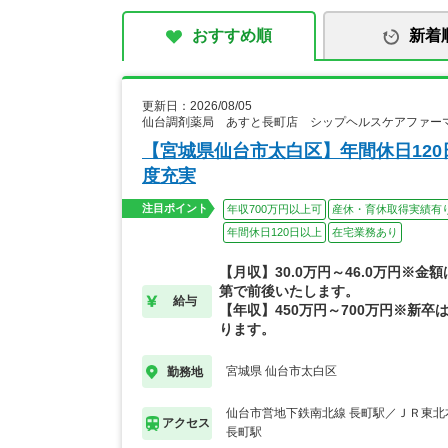
おすすめ順
新着
更新日：2026/08/05
仙台調剤薬局 あすと長町店 シップヘルスケアファー
【宮城県仙台市太白区】年間休日12
度充実
注目ポイント
年収700万円以上可
産休・育休取得実績有
年間休日120日以上
在宅業務あり
【月収】30.0万円～46.0万円※金
第で前後いたします。
給与
【年収】450万円～700万円※新卒は
ります。
宮城県 仙台市太白区
勤務地
仙台市営地下鉄南北線 長町駅／ＪＲ東北
アクセス
長町駅