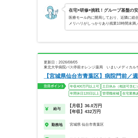
在宅×研修×挑戦！グループ基盤の
医療モール内に開局しており、近隣に総
メリハリがしっかりあり残業10時間未満
更新日：2026/08/05
東北大学病院バス停前オレンジ薬局 いまいメディカル
【宮城県仙台市青葉区】病院門前／週
注目ポイント
年収400万円以上可
土日休み（相談可含む
年間休日120日以上
管理職候補
在宅業務
【月収】36.0万円
給与
【年収】432万円
宮城県 仙台市青葉区
勤務地