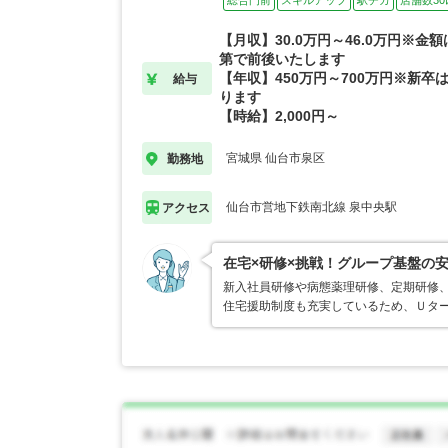
総合門前
スキルアップ
駅チカ
店舗数30
【月収】30.0万円～46.0万円※金
第で前後いたします
【年収】450万円～700万円※新卒は
給与
ります
【時給】2,000円～
宮城県 仙台市泉区
勤務地
仙台市営地下鉄南北線 泉中央駅
アクセス
在宅×研修×挑戦！グループ基盤の
新入社員研修や病態薬理研修、定期研修
住宅援助制度も充実しているため、Ｕタ