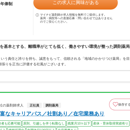
この求人に興味がある
※年俸制
マイナビ薬剤師が求人情報を無料でご提供します。
薬局・病院等への直接応募・問い合わせではありません
のでご安心ください。
を基本とする、離職率がとても低く、働きやすい環境が整った調剤薬局
”という責任と誇りを持ち、誠意をもって、信頼される「地域のかかりつけ薬局」を目
頑張りを正当に評価する社風がございます。
保存す
社の薬剤師求人
正社員
調剤薬局
富なキャリアパス／社割あり／在宅業務あり
験者も応募可能
原則、引越しを伴う転勤なし
残業月10ｈ以下
産休・育休取得実績有り