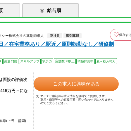
順
給与順
保存す
マシー株式会社の薬剤師求人
正社員
調剤薬局
0日／在宅業務あり／駅近／原則転勤なし／研修制
り
総合門前
スキルアップ
駅チカ
店舗数30以上
積極採用中
夏～秋入職可
額は面接の評価次
この求人に興味がある
415万円～にな
マイナビ薬剤師が求人情報を無料でご提供します。
薬局・病院等への直接応募・問い合わせではありません
のでご安心ください。
本線(上野－盛岡)