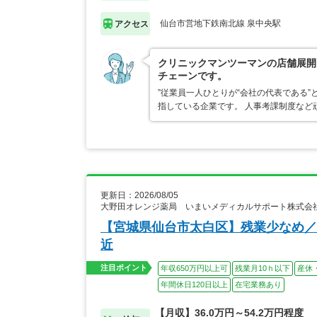
仙台市営地下鉄南北線 泉中央駅
アクセス
クリニックマンツーマンの店舗展開
チェーンです。
”従業員一人ひとりが“会社の代表である
指している企業です。 人事考課制度など
更新日：2026/08/05
大野田オレンジ薬局 いまいメディカルサポート株式会
【宮城県仙台市太白区】残業少なめ／
近
注目ポイント
年収650万円以上可
残業月10ｈ以下
産休
年間休日120日以上
在宅業務あり
【月収】36.0万円～54.2万円程度