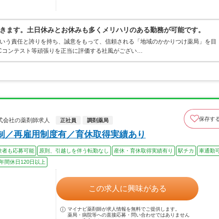
きます。土日休みとお休みも多くメリハリのある勤務が可能です。
という責任と誇りを持ち、誠意をもって、信頼される「地域のかかりつけ薬局」を目
Cコンテスト等頑張りを正当に評価する社風がござい…
保存す
式会社の薬剤師求人
正社員
調剤薬局
制／再雇用制度有／育休取得実績あり
験者も応募可能
原則、引越しを伴う転勤なし
産休・育休取得実績有り
駅チカ
車通勤
年間休日120日以上
この求人に興味がある
マイナビ薬剤師が求人情報を無料でご提供します。
薬局・病院等への直接応募・問い合わせではありません