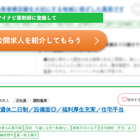
保存す
師求人
正社員
調剤薬局
週休二日制／設備面◎／福利厚生充実／住宅手当
験者も応募可能
原則、引越しを伴う転勤なし
残業月10ｈ以下
住宅補助（手当）あり
極採用中
夏～秋入職可