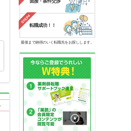
面接・条件交渉
STEP4
転職成功！！
最後まで納得のいく転職先をお探しします。
る