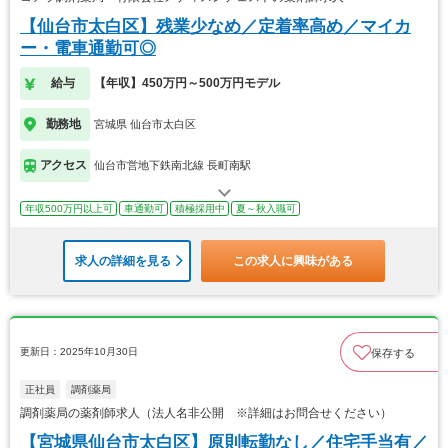
【仙台市太白区】残業少なめ／定着率高め／マイカ
ー・電車通勤可◎
給与
【年収】450万円～500万円モデル
勤務地
宮城県 仙台市太白区
アクセス
仙台市営地下鉄南北線 長町南駅
年収500万円以上可
車通勤可
積極採用中
夏～秋入職可
求人の詳細を見る
この求人に興味がある
更新日：2025年10月30日
保存する
正社員
調剤薬局
調剤薬局の薬剤師求人（法人名非公開 ※詳細はお問合せください）
【宮城県仙台市太白区】原則転勤なし／住宅手当有／