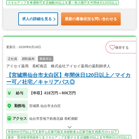
スキルアップ
車通勤可
店舗数30以上
夏～秋入職可
年間休日120日以上
求人の詳細を見る
最新の募集状況を問い合わせる
更新日：2026年6月18日
保存する
正社員
調剤薬局
募集停止
アイセイ薬局 長町南店 株式会社アイセイ薬局の薬剤師求人
【宮城県仙台市太白区】年間休日120日以上／マイカ
ー可／社宅／キャリアパス◎
給与
【年収】418万円～806万円
勤務地
宮城県 仙台市太白区
アクセス
仙台市営地下鉄南北線 長町南駅
年収800万円以上可
新卒も応募可能
未経験者も応募可能
残業月10ｈ以下
産休・育休取得実績有り
スキルアップ
駅チカ
店舗数30以上
年間休日120日以上