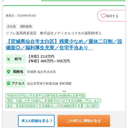
更新日：2026年8月4日
保存する
正社員
調剤薬局
リフレ薬局西多賀店 株式会社メディカルコスモの薬剤師求人
【宮城県仙台市太白区】残業少なめ／週休二日制／設
備面◎／福利厚生充実／住宅手当あり
【月収】23.0万円
給与
【年収】400万円～550万円
勤務地
宮城県 仙台市太白区
アクセス
仙台市営地下鉄南北線 長町南駅
年収550万円以上可
新卒も応募可能
未経験者も応募可能
原則、引越しを伴う転勤なし
残業月10ｈ以下
住宅補助（手当）あり
産休・育休取得実績有り
店舗数10～29
積極採用中
夏～秋入職可
求人の詳細を見る
この求人に興味がある