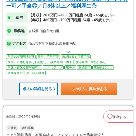
ー可／手当◎／月8休以上／福利厚生◎
【月収】28.0万円～60.0万円程度 24歳～45歳モデル
給与
【年収】480万円～700万円程度 24歳～45歳モデル
勤務地
宮城県 仙台市太白区
アクセス
仙台市営地下鉄南北線 長町南駅
年収700万円以上可
新卒も応募可能
未経験者も応募可能
原則、引越しを伴う転勤なし
残業月10ｈ以下
住宅補助（手当）あり
産休・育休取得実績有り
スキルアップ
駅チカ
車通勤可
店舗数30以上
積極採用中
夏～秋入職可
求人の詳細を見る
この求人に興味がある
更新日：2026年5月26日
保存する
正社員
調剤薬局
コアラ調剤薬局 有限会社メディスンチェストの薬剤師求人