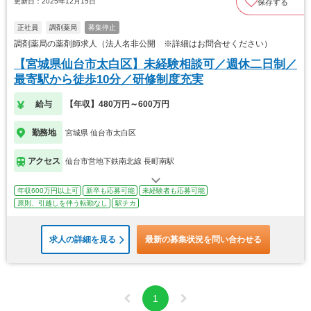
更新日：2025年12月15日
保存する
正社員
調剤薬局
募集停止
調剤薬局の薬剤師求人（法人名非公開 ※詳細はお問合せください）
【宮城県仙台市太白区】未経験相談可／週休二日制／
最寄駅から徒歩10分／研修制度充実
給与
【年収】480万円～600万円
勤務地
宮城県 仙台市太白区
アクセス
仙台市営地下鉄南北線 長町南駅
年収600万円以上可
新卒も応募可能
未経験者も応募可能
原則、引越しを伴う転勤なし
駅チカ
求人の詳細を見る
最新の募集状況を問い合わせる
1