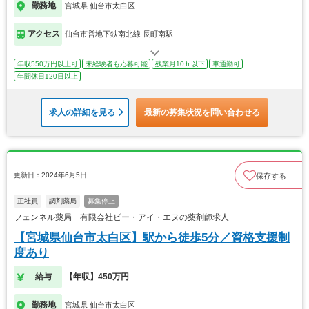
勤務地
宮城県 仙台市太白区
アクセス
仙台市営地下鉄南北線 長町南駅
年収550万円以上可
未経験者も応募可能
残業月10ｈ以下
車通勤可
年間休日120日以上
求人の詳細を見る
最新の募集状況を問い合わせる
更新日：2024年6月5日
保存する
正社員
調剤薬局
募集停止
フェンネル薬局 有限会社ビー・アイ・エヌの薬剤師求人
【宮城県仙台市太白区】駅から徒歩5分／資格支援制
度あり
給与
【年収】450万円
勤務地
宮城県 仙台市太白区