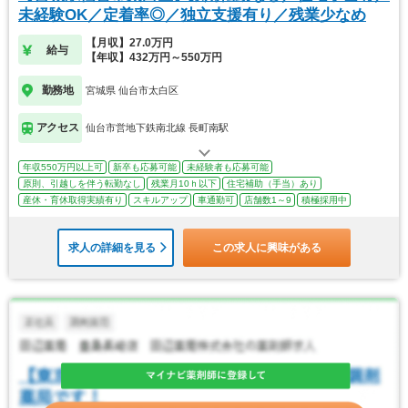
未経験OK／定着率◎／独立支援有り／残業少なめ
【月収】27.0万円
給与
【年収】432万円～550万円
勤務地
宮城県 仙台市太白区
アクセス
仙台市営地下鉄南北線 長町南駅
年収550万円以上可
新卒も応募可能
未経験者も応募可能
原則、引越しを伴う転勤なし
残業月10ｈ以下
住宅補助（手当）あり
産休・育休取得実績有り
スキルアップ
車通勤可
店舗数1～9
積極採用中
求人の詳細を見る
この求人に興味がある