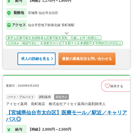
給与
【時給】1,170円～1,600円
勤務地
宮城県 仙台市太白区
アクセス
仙台市営地下鉄南北線 長町南駅
新卒も応募可能
未経験者も応募可能
原則、引越しを伴う転勤なし
土日休み（相談可含む）
残業月10ｈ以下
駅チカ
車通勤可
年間休日120日以上
求人の詳細を見る
最新の募集状況を問い合わせる
更新日：2026年6月18日
保存する
パート・アルバイト
調剤薬局
募集停止
アイセイ薬局 長町南店 株式会社アイセイ薬局の薬剤師求人
【宮城県仙台市太白区】医療モール／駅近／キャリア
パス◎
給与
【時給】2,000円～2,500円