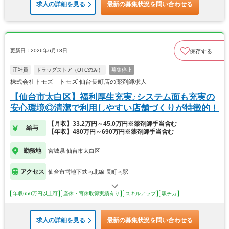
求人の詳細を見る
最新の募集状況を問い合わせる
更新日：2026年6月18日
保存する
正社員
ドラッグストア（OTCのみ）
募集停止
株式会社トモズ トモズ 仙台長町店の薬剤師求人
【仙台市太白区】福利厚生充実♪システム面も充実の
安心環境◎清潔で利用しやすい店舗づくりが特徴的！
【月収】33.2万円～45.0万円※薬剤師手当含む
給与
【年収】480万円～690万円※薬剤師手当含む
勤務地
宮城県 仙台市太白区
アクセス
仙台市営地下鉄南北線 長町南駅
年収650万円以上可
産休・育休取得実績有り
スキルアップ
駅チカ
求人の詳細を見る
最新の募集状況を問い合わせる