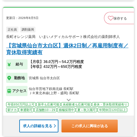
更新日：2026年8月5日
保存する
正社員
調剤薬局
長町オレンジ薬局 いまいメディカルサポート株式会社の薬剤師求人
【宮城県仙台市太白区】週休2日制／再雇用制度有／
育休取得実績有
【月収】36.0万円～54.2万円程度
給与
【年収】432万円～650万円程度
勤務地
宮城県 仙台市太白区
仙台市営地下鉄南北線 長町駅
アクセス
ＪＲ東北本線(上野－盛岡) 長町駅
年収650万円以上可
新卒も応募可能
未経験者も応募可能
産休・育休取得実績有り
駅チカ
車通勤可
店舗数10～29
積極採用中
夏～秋入職可
年間休日120日以上
求人の詳細を見る
この求人に興味がある