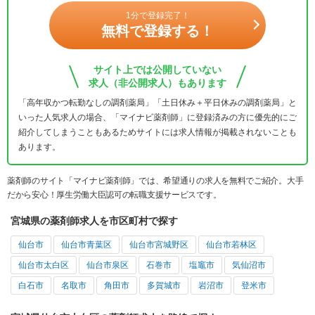
1分で登録完了！
無料で登録する！
サイト上では公開していない
求人（非公開求人）もあります
「高年収かつ転勤なしの調剤薬局」「土日休み＋平日休みの調剤薬局」と
いった人気求人の場合、「マイナビ薬剤師」に登録済みの方に優先的にご
紹介してしまうこともあるためサイトには求人情報が掲載されないことも
あります。
薬剤師のサイト「マイナビ薬剤師」では、希望通りの求人を無料でご紹介。大手
だから安心！厚生労働大臣認可の転職支援サービスです。
宮城県の薬剤師求人を市区町村で探す
仙台市
仙台市青葉区
仙台市宮城野区
仙台市若林区
仙台市太白区
仙台市泉区
石巻市
塩竈市
気仙沼市
白石市
名取市
角田市
多賀城市
岩沼市
登米市