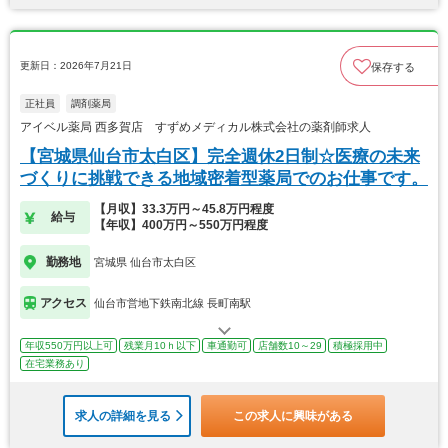
更新日：2026年7月21日
保存する
正社員
調剤薬局
アイベル薬局 西多賀店 すずめメディカル株式会社の薬剤師求人
【宮城県仙台市太白区】完全週休2日制☆医療の未来
づくりに挑戦できる地域密着型薬局でのお仕事です。
【月収】33.3万円～45.8万円程度
給与
【年収】400万円～550万円程度
勤務地
宮城県 仙台市太白区
アクセス
仙台市営地下鉄南北線 長町南駅
年収550万円以上可
残業月10ｈ以下
車通勤可
店舗数10～29
積極採用中
在宅業務あり
求人の詳細を見る
この求人に興味がある