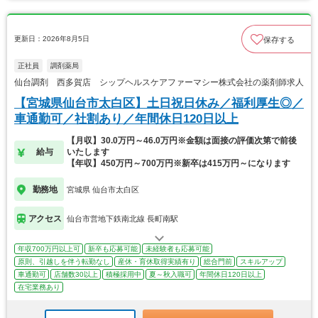
更新日：2026年8月5日
保存する
正社員
調剤薬局
仙台調剤 西多賀店 シップヘルスケアファーマシー株式会社の薬剤師求人
【宮城県仙台市太白区】土日祝日休み／福利厚生◎／
車通勤可／社割あり／年間休日120日以上
【月収】30.0万円～46.0万円※金額は面接の評価次第で前後
給与
いたします
【年収】450万円～700万円※新卒は415万円～になります
勤務地
宮城県 仙台市太白区
アクセス
仙台市営地下鉄南北線 長町南駅
年収700万円以上可
新卒も応募可能
未経験者も応募可能
原則、引越しを伴う転勤なし
産休・育休取得実績有り
総合門前
スキルアップ
車通勤可
店舗数30以上
積極採用中
夏～秋入職可
年間休日120日以上
在宅業務あり