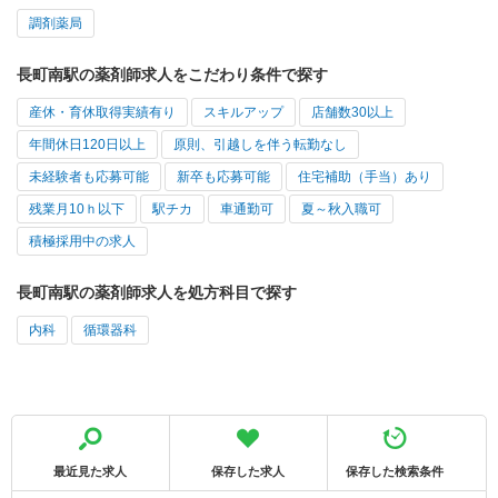
調剤薬局
長町南駅の薬剤師求人をこだわり条件で探す
産休・育休取得実績有り
スキルアップ
店舗数30以上
年間休日120日以上
原則、引越しを伴う転勤なし
未経験者も応募可能
新卒も応募可能
住宅補助（手当）あり
残業月10ｈ以下
駅チカ
車通勤可
夏～秋入職可
積極採用中の求人
長町南駅の薬剤師求人を処方科目で探す
内科
循環器科
最近見た求人
保存した求人
保存した検索条件