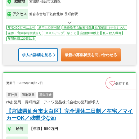
勤務地
宮城県 仙台市太白区
アクセス
仙台市営地下鉄南北線 長町南駅
年収400万円以上可
新卒も応募可能
未経験者も応募可能
住宅補助（手当）あり
産休・育休取得実績有り
スキルアップ
駅チカ
店舗数30以上
夏～秋入職可
年間休日120日以上
求人の詳細を見る
最新の募集状況を問い合わせる
更新日：2025年10月17日
保存する
正社員
調剤薬局
募集停止
ゆあ薬局 長町南店 アイワ薬品株式会社の薬剤師求人
【宮城県仙台市太白区】完全週休二日制／在宅／マイ
カーOK／残業少なめ
給与
【年収】550万円