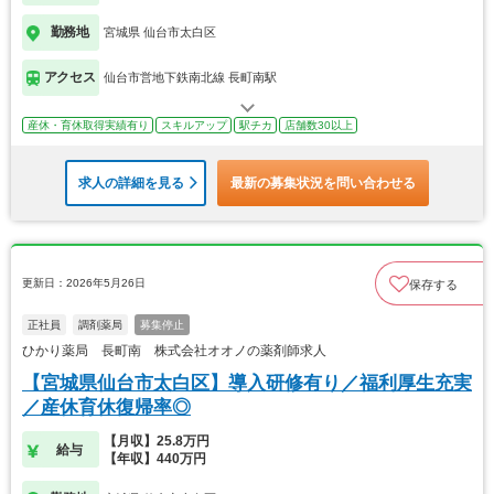
勤務地
宮城県 仙台市太白区
アクセス
仙台市営地下鉄南北線 長町南駅
産休・育休取得実績有り
スキルアップ
駅チカ
店舗数30以上
求人の詳細を見る
最新の募集状況を問い合わせる
更新日：2026年5月26日
保存する
正社員
調剤薬局
募集停止
ひかり薬局 長町南 株式会社オオノの薬剤師求人
【宮城県仙台市太白区】導入研修有り／福利厚生充実
／産休育休復帰率◎
【月収】25.8万円
給与
【年収】440万円