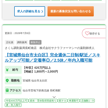
求人の詳細を見る
最新の募集状況を問い合わせる
更新日：2026年7月6日
保存する
正社員
調剤薬局
募集停止
さくら調剤薬局長町南店 株式会社サクラファーマシーの薬剤師求人
【宮城県仙台市太白区】完全週休二日制/駅近／スキ
ルアップ可能／定着率◎／2.5休／年内入職可能
【年収】420万円以上
給与
【時給】1,800円～2,000円
勤務地
宮城県 仙台市太白区
アクセス
仙台市営地下鉄南北線 長町南駅
年収400万円以上可
産休・育休取得実績有り
駅チカ
車通勤可
店舗数1～9
夏～秋入職可