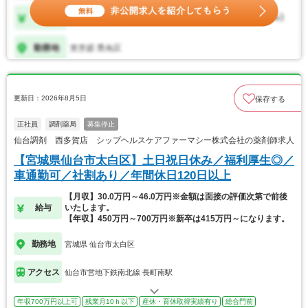
更新日：2026年8月5日
保存する
正社員
調剤薬局
募集停止
仙台調剤 西多賀店 シップヘルスケアファーマシー株式会社の薬剤師求人
【宮城県仙台市太白区】土日祝日休み／福利厚生◎／
車通勤可／社割あり／年間休日120日以上
【月収】30.0万円～46.0万円※金額は面接の評価次第で前後
給与
いたします。
【年収】450万円～700万円※新卒は415万円～になります。
勤務地
宮城県 仙台市太白区
アクセス
仙台市営地下鉄南北線 長町南駅
年収700万円以上可
残業月10ｈ以下
産休・育休取得実績有り
総合門前