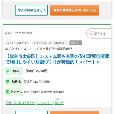
求人の詳細を見る
最新の募集状況を問い合わせる
更新日：2026年6月18日
保存する
パート・アルバイト
ドラッグストア（OTCのみ）
募集停止
株式会社トモズ トモズ 仙台長町店の薬剤師求人
【仙台市太白区】システム面も充実の安心環境◎清潔
で利用しやすい店舗づくりが特徴的！＜パート＞
給与
【時給】2,200円～
勤務地
宮城県 仙台市太白区
アクセス
仙台市営地下鉄南北線 長町南駅
産休・育休取得実績有り
スキルアップ
駅チカ