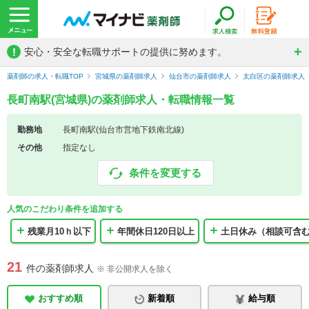
!
安心・安全な転職サポートの提供に努めます。
薬剤師の求人・転職TOP
宮城県の薬剤師求人
仙台市の薬剤師求人
太白区の薬剤師求人
長町南駅(宮城県)の薬剤師求人・転職情報一覧
勤務地
長町南駅(仙台市営地下鉄南北線)
その他
指定なし
条件を変更する
人気のこだわり条件を追加する
残業月10ｈ以下
年間休日120日以上
土日休み（相談可含
21
件の薬剤師求人
※ 非公開求人を除く
おすすめ順
新着順
給与順