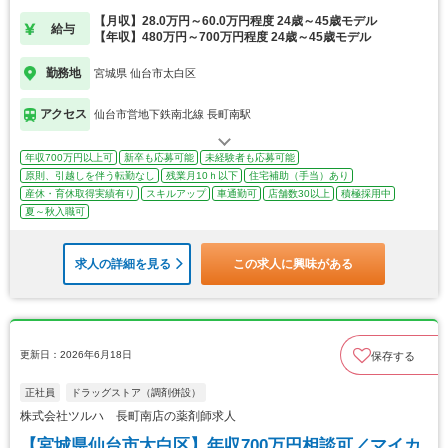
【月収】28.0万円～60.0万円程度 24歳～45歳モデル
給与
【年収】480万円～700万円程度 24歳～45歳モデル
勤務地
宮城県 仙台市太白区
アクセス
仙台市営地下鉄南北線 長町南駅
年収700万円以上可
新卒も応募可能
未経験者も応募可能
原則、引越しを伴う転勤なし
残業月10ｈ以下
住宅補助（手当）あり
産休・育休取得実績有り
スキルアップ
車通勤可
店舗数30以上
積極採用中
夏～秋入職可
求人の詳細を見る
この求人に興味がある
更新日：2026年6月18日
保存する
正社員
ドラッグストア（調剤併設）
株式会社ツルハ 長町南店の薬剤師求人
【宮城県仙台市太白区】年収700万円相談可／マイカ