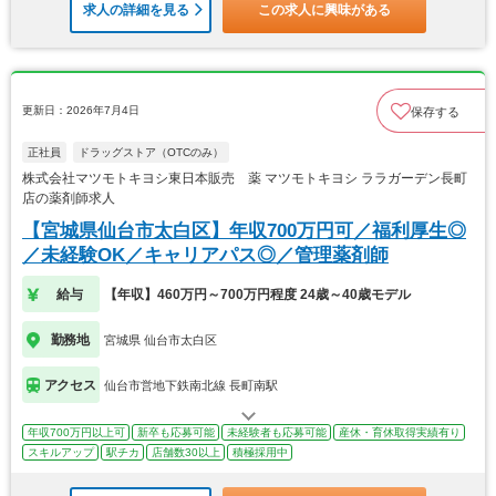
求人の詳細を見る
この求人に興味がある
更新日：2026年7月4日
保存する
正社員
ドラッグストア（OTCのみ）
株式会社マツモトキヨシ東日本販売 薬 マツモトキヨシ ララガーデン長町
店の薬剤師求人
【宮城県仙台市太白区】年収700万円可／福利厚生◎
／未経験OK／キャリアパス◎／管理薬剤師
給与
【年収】460万円～700万円程度 24歳～40歳モデル
勤務地
宮城県 仙台市太白区
アクセス
仙台市営地下鉄南北線 長町南駅
年収700万円以上可
新卒も応募可能
未経験者も応募可能
産休・育休取得実績有り
スキルアップ
駅チカ
店舗数30以上
積極採用中