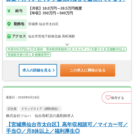
【月収】18.0万円～28.5万円程度
給与
【年収】350万円～500万円
勤務地
宮城県 仙台市太白区
アクセス
仙台市営地下鉄南北線 長町南駅
年収500万円以上可
産休・育休取得実績有り
スキルアップ
駅チカ
店舗数30以上
登録販売者の求人
積極採用中
求人の詳細を見る
この求人に興味がある
更新日：2026年6月18日
保存する
正社員
ドラッグストア（調剤併設）
株式会社ツルハ 仙台長町店の薬剤師求人
【宮城県仙台市太白区】高年収相談可／マイカー可／
手当◎／月8休以上／福利厚生◎