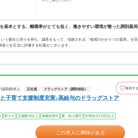
のでご安心ください。
を基本とする、離職率がとても低く、働きやすい環境が整った調剤薬局
”という責任と誇りを持ち、誠意をもって、信頼される「地域のかかりつけ薬局」を目
頑張りを正当に評価する社風がございます。
保存す
の薬剤師求人
正社員
ドラッグストア（調剤併設）
と子育て支援制度充実♪高給与のドラッグストア
り
駅チカ
店舗数30以上
積極採用中
夏～秋入職可
年間休日120日以上
この求人に興味がある