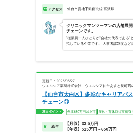
仙台市営地下鉄南北線 富沢駅
アクセス
クリニックマンツーマンの店舗展開
チェーンです。
”従業員一人ひとりが“会社の代表である
指している企業です。 人事考課制度など
更新日：2026/06/27
ウエルシア薬局株式会社 ウエルシア仙台あすと長町店
【仙台市太白区】多彩なキャリアパス
チェーン◎
注目ポイント
年収650万円以上可
産休・育休取得実績有
【月収】33.5万円
給与
【年収】515万円～650万円