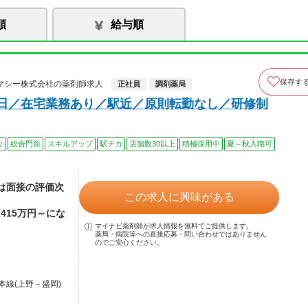
順
給与順
保存す
マシー株式会社の薬剤師求人
正社員
調剤薬局
0日／在宅業務あり／駅近／原則転勤なし／研修制
り
総合門前
スキルアップ
駅チカ
店舗数30以上
積極採用中
夏～秋入職可
額は面接の評価次
この求人に興味がある
415万円～にな
マイナビ薬剤師が求人情報を無料でご提供します。
薬局・病院等への直接応募・問い合わせではありません
のでご安心ください。
本線(上野－盛岡)