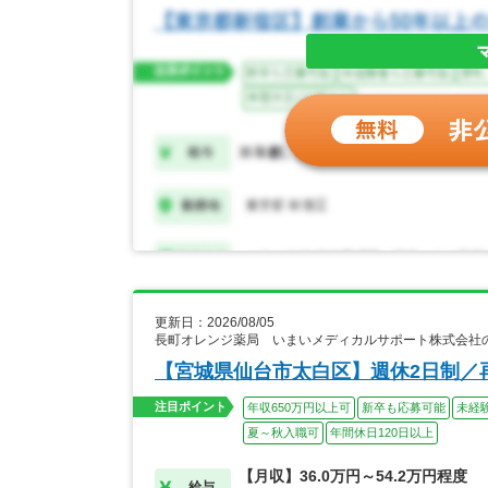
更新日：2026/08/05
長町オレンジ薬局 いまいメディカルサポート株式会社
【宮城県仙台市太白区】週休2日制／
注目ポイント
年収650万円以上可
新卒も応募可能
未経
夏～秋入職可
年間休日120日以上
【月収】36.0万円～54.2万円程度
給与