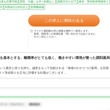
験者も応募可能
原則、引越しを伴う転勤なし
残業月10ｈ以下
産休・育休取得実績有り
中
年間休日120日以上
管理職候補
この求人に興味がある
マイナビ薬剤師が求人情報を無料でご提供します。
薬局・病院等への直接応募・問い合わせではありません
のでご安心ください。
を基本とする、離職率がとても低く、働きやすい環境が整った調剤薬局
という責任と誇りを持ち、誠意をもって信頼される「地域のかかりつけ薬局」を目指
テスト等頑張りを正当に評価する社風がございます…