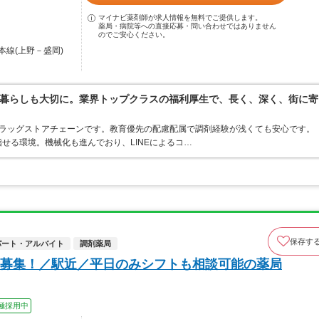
マイナビ薬剤師が求人情報を無料でご提供します。
薬局・病院等への直接応募・問い合わせではありません
のでご安心ください。
本線(上野－盛岡)
暮らしも大切に。業界トップクラスの福利厚生で、長く、深く、街に寄
うドラッグストアチェーンです。教育優先の配慮配属で調剤経験が浅くても安心です。
せる環境。機械化も進んでおり、LINEによるコ…
保存す
パート・アルバイト
調剤薬局
募集！／駅近／平日のみシフトも相談可能の薬局
極採用中