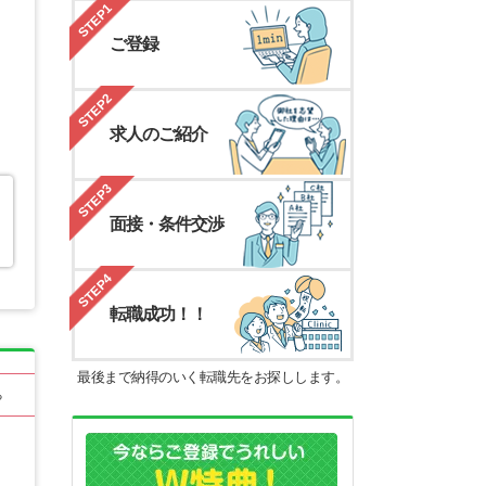
STEP1
ご登録
STEP2
求人のご紹介
STEP3
面接・条件交渉
STEP4
転職成功！！
最後まで納得のいく転職先をお探しします。
る