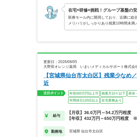
在宅×研修×挑戦！グループ基盤の
医療モール内に開局しており、近隣に総
メリハリがしっかりあり残業10時間未満
更新日：2026/08/05
大野田オレンジ薬局 いまいメディカルサポート株式会
【宮城県仙台市太白区】残業少なめ／
近
注目ポイント
年収650万円以上可
残業月10ｈ以下
産休
年間休日120日以上
在宅業務あり
【月収】36.0万円～54.2万円程度
給与
【年収】432万円～650万円程度 
宮城県 仙台市太白区
勤務地