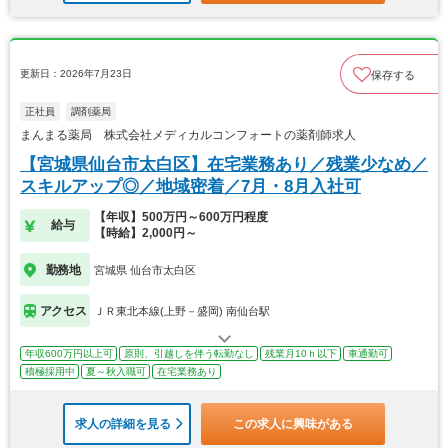
更新日：2026年7月23日
保存する
正社員
調剤薬局
まんまる薬局 株式会社メディカルコンフォートの薬剤師求人
【宮城県仙台市太白区】在宅業務あり／残業少なめ／
スキルアップ◎／地域密着／7月・8月入社可
【年収】500万円～600万円程度
給与
【時給】2,000円～
勤務地
宮城県 仙台市太白区
アクセス
ＪＲ東北本線(上野－盛岡) 南仙台駅
年収600万円以上可
原則、引越しを伴う転勤なし
残業月10ｈ以下
車通勤可
積極採用中
夏～秋入職可
在宅業務あり
求人の詳細を見る
この求人に興味がある