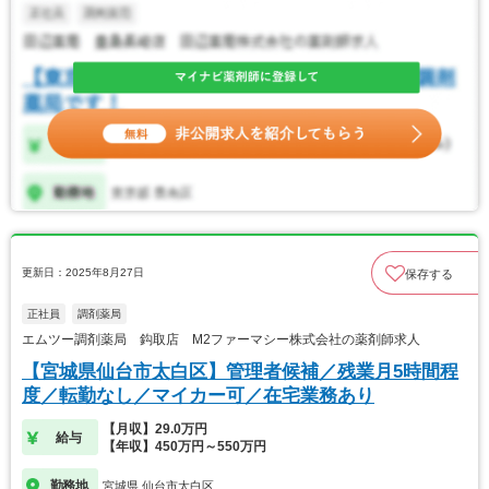
更新日：2025年8月27日
保存する
正社員
調剤薬局
エムツー調剤薬局 鈎取店 M2ファーマシー株式会社の薬剤師求人
【宮城県仙台市太白区】管理者候補／残業月5時間程
度／転勤なし／マイカー可／在宅業務あり
【月収】29.0万円
給与
【年収】450万円～550万円
勤務地
宮城県 仙台市太白区