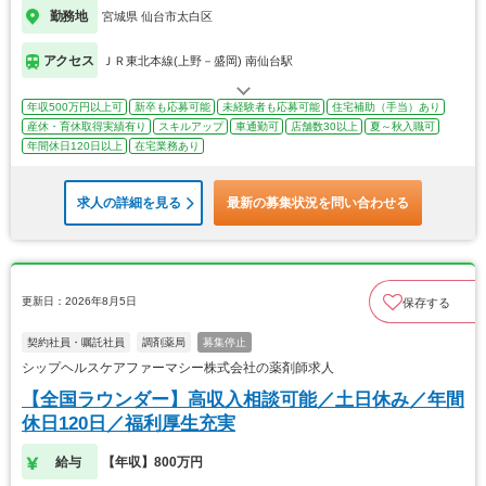
勤務地
宮城県 仙台市太白区
アクセス
ＪＲ東北本線(上野－盛岡) 南仙台駅
年収500万円以上可
新卒も応募可能
未経験者も応募可能
住宅補助（手当）あり
産休・育休取得実績有り
スキルアップ
車通勤可
店舗数30以上
夏～秋入職可
年間休日120日以上
在宅業務あり
求人の詳細を見る
最新の募集状況を問い合わせる
更新日：2026年8月5日
保存する
契約社員・嘱託社員
調剤薬局
募集停止
シップヘルスケアファーマシー株式会社の薬剤師求人
【全国ラウンダー】高収入相談可能／土日休み／年間
休日120日／福利厚生充実
給与
【年収】800万円