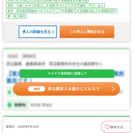
年収700万円以上可
新卒も応募可能
未経験者も応募可能
原則、引越しを伴う転勤なし
残業月10ｈ以下
住宅補助（手当）あり
産休・育休取得実績有り
スキルアップ
車通勤可
店舗数30以上
積極採用中
夏～秋入職可
求人の詳細を見る
この求人に興味がある
更新日：2026年6月18日
保存する