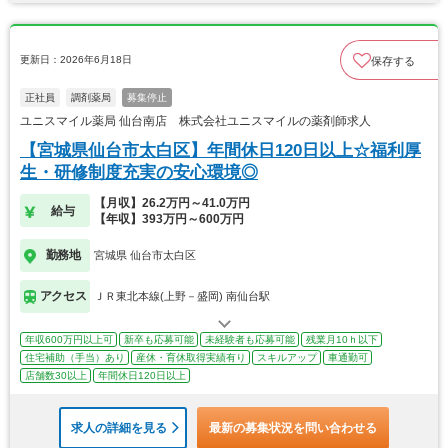
更新日：2026年6月18日
保存する
正社員
調剤薬局
募集停止
ユニスマイル薬局 仙台南店 株式会社ユニスマイルの薬剤師求人
【宮城県仙台市太白区】年間休日120日以上☆福利厚
生・研修制度充実の安心環境◎
【月収】26.2万円～41.0万円
給与
【年収】393万円～600万円
勤務地
宮城県 仙台市太白区
アクセス
ＪＲ東北本線(上野－盛岡) 南仙台駅
年収600万円以上可
新卒も応募可能
未経験者も応募可能
残業月10ｈ以下
住宅補助（手当）あり
産休・育休取得実績有り
スキルアップ
車通勤可
店舗数30以上
年間休日120日以上
求人の詳細を見る
最新の募集状況を問い合わせる