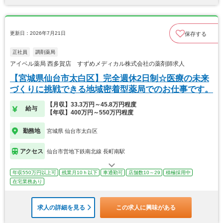
更新日：2026年7月21日
保存する
正社員
調剤薬局
アイベル薬局 西多賀店 すずめメディカル株式会社の薬剤師求人
【宮城県仙台市太白区】完全週休2日制☆医療の未来
づくりに挑戦できる地域密着型薬局でのお仕事です。
【月収】33.3万円～45.8万円程度
給与
【年収】400万円～550万円程度
勤務地
宮城県 仙台市太白区
アクセス
仙台市営地下鉄南北線 長町南駅
年収550万円以上可
残業月10ｈ以下
車通勤可
店舗数10～29
積極採用中
在宅業務あり
求人の詳細を見る
この求人に興味がある