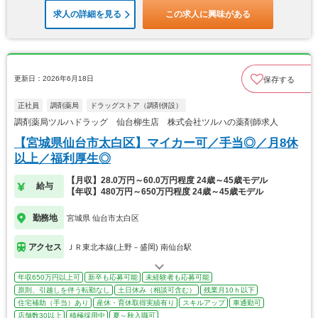
求人の詳細を見る
この求人に興味がある
更新日：2026年6月18日
保存する
正社員
調剤薬局
ドラッグストア（調剤併設）
調剤薬局ツルハドラッグ 仙台柳生店 株式会社ツルハの薬剤師求人
【宮城県仙台市太白区】マイカー可／手当◎／月8休
以上／福利厚生◎
【月収】28.0万円～60.0万円程度 24歳～45歳モデル
給与
【年収】480万円～650万円程度 24歳～45歳モデル
勤務地
宮城県 仙台市太白区
アクセス
ＪＲ東北本線(上野－盛岡) 南仙台駅
年収650万円以上可
新卒も応募可能
未経験者も応募可能
原則、引越しを伴う転勤なし
土日休み（相談可含む）
残業月10ｈ以下
住宅補助（手当）あり
産休・育休取得実績有り
スキルアップ
車通勤可
店舗数30以上
積極採用中
夏～秋入職可