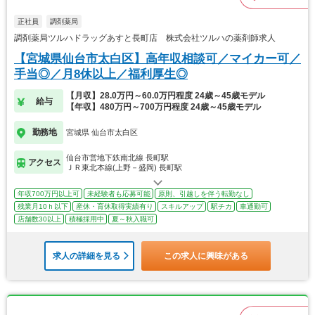
正社員
調剤薬局
調剤薬局ツルハドラッグあすと長町店 株式会社ツルハの薬剤師求人
【宮城県仙台市太白区】高年収相談可／マイカー可／
手当◎／月8休以上／福利厚生◎
【月収】28.0万円～60.0万円程度 24歳～45歳モデル
給与
【年収】480万円～700万円程度 24歳～45歳モデル
勤務地
宮城県 仙台市太白区
仙台市営地下鉄南北線 長町駅
アクセス
ＪＲ東北本線(上野－盛岡) 長町駅
年収700万円以上可
未経験者も応募可能
原則、引越しを伴う転勤なし
残業月10ｈ以下
産休・育休取得実績有り
スキルアップ
駅チカ
車通勤可
店舗数30以上
積極採用中
夏～秋入職可
求人の詳細を見る
この求人に興味がある