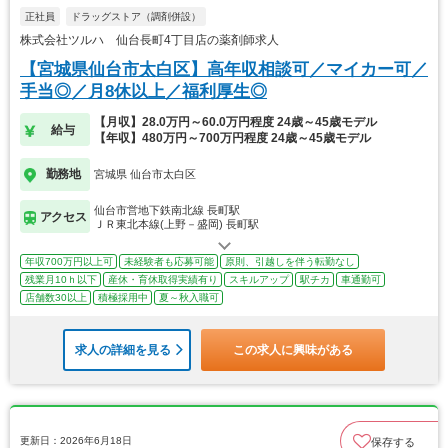
正社員
ドラッグストア（調剤併設）
株式会社ツルハ 仙台長町4丁目店の薬剤師求人
【宮城県仙台市太白区】高年収相談可／マイカー可／
手当◎／月8休以上／福利厚生◎
【月収】28.0万円～60.0万円程度 24歳～45歳モデル
給与
【年収】480万円～700万円程度 24歳～45歳モデル
勤務地
宮城県 仙台市太白区
仙台市営地下鉄南北線 長町駅
アクセス
ＪＲ東北本線(上野－盛岡) 長町駅
年収700万円以上可
未経験者も応募可能
原則、引越しを伴う転勤なし
残業月10ｈ以下
産休・育休取得実績有り
スキルアップ
駅チカ
車通勤可
店舗数30以上
積極採用中
夏～秋入職可
求人の詳細を見る
この求人に興味がある
更新日：2026年6月18日
保存する