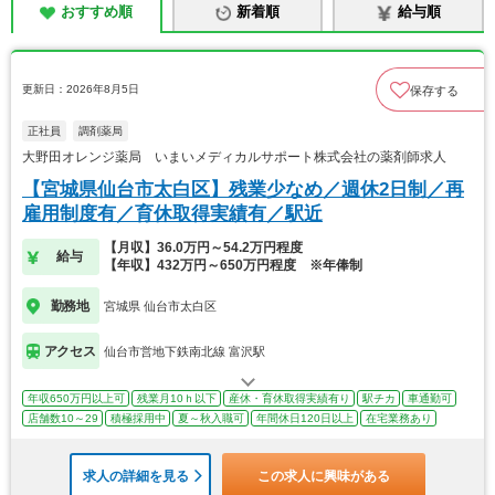
おすすめ順
新着順
給与順
更新日：2026年8月5日
保存する
正社員
調剤薬局
大野田オレンジ薬局 いまいメディカルサポート株式会社の薬剤師求人
【宮城県仙台市太白区】残業少なめ／週休2日制／再
雇用制度有／育休取得実績有／駅近
【月収】36.0万円～54.2万円程度
給与
【年収】432万円～650万円程度 ※年俸制
勤務地
宮城県 仙台市太白区
アクセス
仙台市営地下鉄南北線 富沢駅
年収650万円以上可
残業月10ｈ以下
産休・育休取得実績有り
駅チカ
車通勤可
店舗数10～29
積極採用中
夏～秋入職可
年間休日120日以上
在宅業務あり
求人の詳細を見る
この求人に興味がある