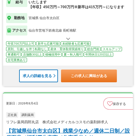
給与
いたします
【年収】450万円～700万円※新卒は415万円～になります
勤務地
宮城県 仙台市太白区
アクセス
仙台市営地下鉄南北線 長町南駅
年収700万円以上可
新卒も応募可能
未経験者も応募可能
原則、引越しを伴う転勤なし
産休・育休取得実績有り
総合門前
スキルアップ
車通勤可
店舗数30以上
積極採用中
夏～秋入職可
年間休日120日以上
在宅業務あり
求人の詳細を見る
この求人に興味がある
更新日：2026年8月4日
保存する
正社員
調剤薬局
リフレ薬局四郎丸店 株式会社メディカルコスモの薬剤師求人
【宮城県仙台市太白区】残業少なめ／週休二日制／設