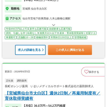
勤務地
宮城県 仙台市太白区
アクセス
仙台市営地下鉄東西線 八木山動物公園駅
年収650万円以上可
新卒も応募可能
未経験者も応募可能
原則、引越しを伴う転勤なし
残業月10ｈ以下
産休・育休取得実績有り
駅チカ
車通勤可
店舗数10～29
積極採用中
年間休日120日以上
管理職候補
求人の詳細を見る
この求人に興味がある
更新日：2026年8月5日
保存する
正社員
調剤薬局
長町オレンジ薬局 いまいメディカルサポート株式会社の薬剤師求人
【宮城県仙台市太白区】週休2日制／再雇用制度有／
育休取得実績有
【月収】36.0万円～54.2万円程度