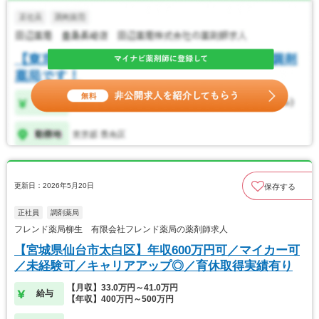
更新日：2026年5月20日
保存する
正社員
調剤薬局
フレンド薬局柳生 有限会社フレンド薬局の薬剤師求人
【宮城県仙台市太白区】年収600万円可／マイカー可
／未経験可／キャリアアップ◎／育休取得実績有り
【月収】33.0万円～41.0万円
給与
【年収】400万円～500万円