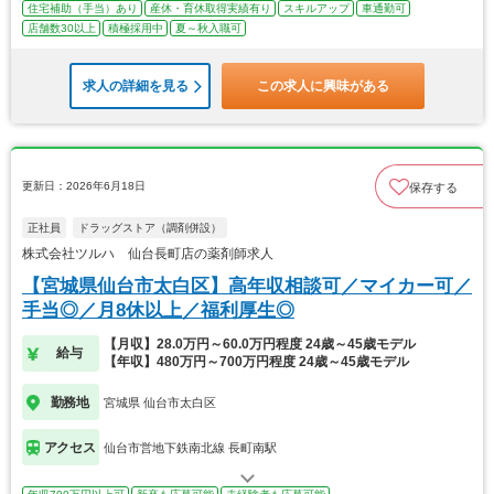
住宅補助（手当）あり
産休・育休取得実績有り
スキルアップ
車通勤可
店舗数30以上
積極採用中
夏～秋入職可
求人の詳細を見る
この求人に興味がある
更新日：2026年6月18日
保存する
正社員
ドラッグストア（調剤併設）
株式会社ツルハ 仙台長町店の薬剤師求人
【宮城県仙台市太白区】高年収相談可／マイカー可／
手当◎／月8休以上／福利厚生◎
【月収】28.0万円～60.0万円程度 24歳～45歳モデル
給与
【年収】480万円～700万円程度 24歳～45歳モデル
勤務地
宮城県 仙台市太白区
アクセス
仙台市営地下鉄南北線 長町南駅