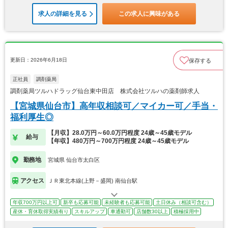
求人の詳細を見る
この求人に興味がある
更新日：2026年6月18日
保存する
正社員
調剤薬局
調剤薬局ツルハドラッグ仙台東中田店 株式会社ツルハの薬剤師求人
【宮城県仙台市】高年収相談可／マイカー可／手当・
福利厚生◎
【月収】28.0万円～60.0万円程度 24歳～45歳モデル
給与
【年収】480万円～700万円程度 24歳～45歳モデル
勤務地
宮城県 仙台市太白区
アクセス
ＪＲ東北本線(上野－盛岡) 南仙台駅
年収700万円以上可
新卒も応募可能
未経験者も応募可能
土日休み（相談可含む）
産休・育休取得実績有り
スキルアップ
車通勤可
店舗数30以上
積極採用中