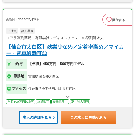
更新日：2026年5月26日
保存する
正社員
調剤薬局
コアラ調剤薬局 有限会社メディスンチェストの薬剤師求人
【仙台市太白区】残業少なめ／定着率高め／マイカ
ー・電車通勤可◎
給与
【年収】450万円～500万円モデル
勤務地
宮城県 仙台市太白区
アクセス
仙台市営地下鉄南北線 長町南駅
年収500万円以上可
車通勤可
積極採用中
夏～秋入職可
求人の詳細を見る
この求人に興味がある