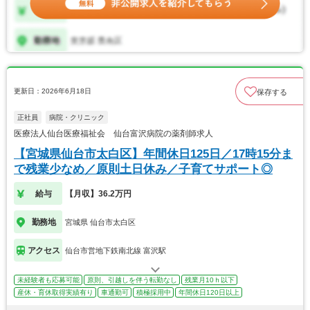
更新日：2026年6月18日
保存する
正社員
病院・クリニック
医療法人仙台医療福祉会 仙台富沢病院の薬剤師求人
【宮城県仙台市太白区】年間休日125日／17時15分ま
で残業少なめ／原則土日休み／子育てサポート◎
給与
【月収】36.2万円
勤務地
宮城県 仙台市太白区
アクセス
仙台市営地下鉄南北線 富沢駅
未経験者も応募可能
原則、引越しを伴う転勤なし
残業月10ｈ以下
産休・育休取得実績有り
車通勤可
積極採用中
年間休日120日以上