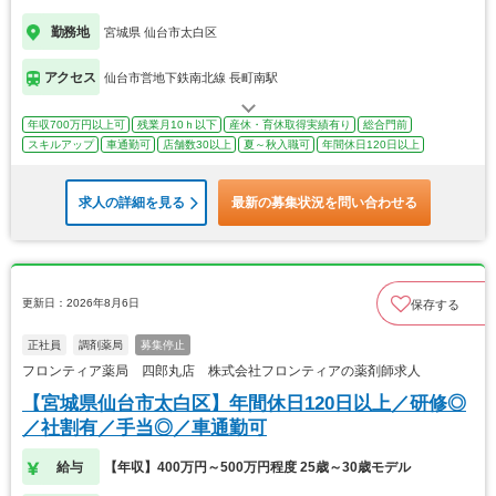
勤務地
宮城県 仙台市太白区
アクセス
仙台市営地下鉄南北線 長町南駅
年収700万円以上可
残業月10ｈ以下
産休・育休取得実績有り
総合門前
スキルアップ
車通勤可
店舗数30以上
夏～秋入職可
年間休日120日以上
求人の詳細を見る
最新の募集状況を問い合わせる
更新日：2026年8月6日
保存する
正社員
調剤薬局
募集停止
フロンティア薬局 四郎丸店 株式会社フロンティアの薬剤師求人
【宮城県仙台市太白区】年間休日120日以上／研修◎
／社割有／手当◎／車通勤可
給与
【年収】400万円～500万円程度 25歳～30歳モデル