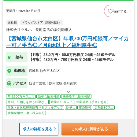
更新日：2026年6月18日
保存する
正社員
ドラッグストア（調剤併設）
株式会社ツルハ 長町南店の薬剤師求人
【宮城県仙台市太白区】年収700万円相談可／マイカ
ー可／手当◎／月8休以上／福利厚生◎
【月収】28.0万円～60.0万円程度 24歳～45歳モデル
給与
【年収】480万円～700万円程度 24歳～45歳モデル
勤務地
宮城県 仙台市太白区
アクセス
仙台市営地下鉄南北線 長町南駅
年収700万円以上可
新卒も応募可能
未経験者も応募可能
原則、引越しを伴う転勤なし
残業月10ｈ以下
住宅補助（手当）あり
産休・育休取得実績有り
スキルアップ
駅チカ
車通勤可
店舗数30以上
積極採用中
夏～秋入職可
求人の詳細を見る
この求人に興味がある