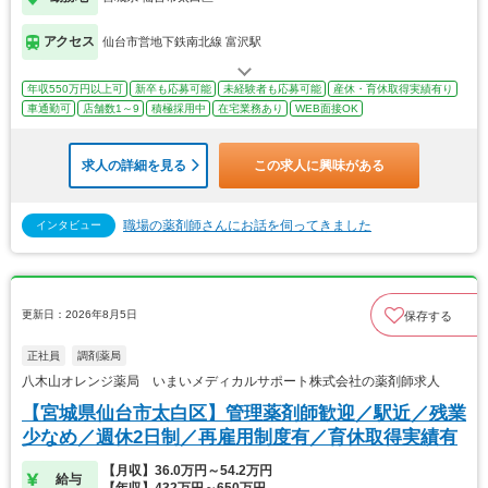
アクセス
仙台市営地下鉄南北線 富沢駅
年収550万円以上可
新卒も応募可能
未経験者も応募可能
産休・育休取得実績有り
車通勤可
店舗数1～9
積極採用中
在宅業務あり
WEB面接OK
求人の詳細を見る
この求人に興味がある
職場の薬剤師さんにお話を伺ってきました
インタビュー
更新日：2026年8月5日
保存する
正社員
調剤薬局
八木山オレンジ薬局 いまいメディカルサポート株式会社の薬剤師求人
【宮城県仙台市太白区】管理薬剤師歓迎／駅近／残業
少なめ／週休2日制／再雇用制度有／育休取得実績有
【月収】36.0万円～54.2万円
給与
【年収】432万円～650万円