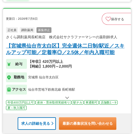
更新日：2026年7月6日
保存する
正社員
調剤薬局
募集停止
さくら調剤薬局長町南店 株式会社サクラファーマシーの薬剤師求人
【宮城県仙台市太白区】完全週休二日制/駅近／スキ
ルアップ可能／定着率◎／2.5休／年内入職可能
【年収】420万円以上
給与
【時給】1,800円～2,000円
勤務地
宮城県 仙台市太白区
アクセス
仙台市営地下鉄南北線 長町南駅
年収400万円以上可
産休・育休取得実績有り
駅チカ
車通勤可
店舗数1～9
夏～秋入職可
求人の詳細を見る
最新の募集状況を問い合わせる