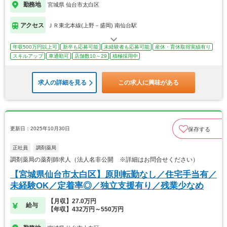
勤務地
宮城県 仙台市太白区
アクセス
ＪＲ東北本線(上野－盛岡) 南仙台駅
年収500万円以上可
新卒も応募可能
未経験者も応募可能
産休・育休取得実績有り
スキルアップ
車通勤可
店舗数10～29
積極採用中
求人の詳細を見る
この求人に興味がある
更新日：2025年10月30日
保存する
正社員
調剤薬局
調剤薬局の薬剤師求人（法人名非公開 ※詳細はお問合せください）
【宮城県仙台市太白区】原則転勤なし／住宅手当有／
未経験OK／定着率◎／独立支援有り／残業少なめ
【月収】27.0万円
給与
【年収】432万円～550万円