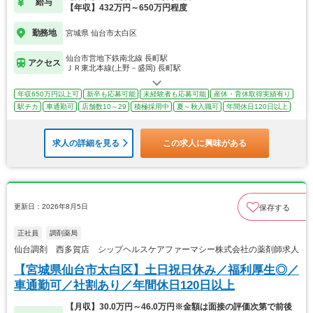
給与
【年収】432万円～650万円程度
勤務地
宮城県 仙台市太白区
仙台市営地下鉄南北線 長町駅
アクセス
ＪＲ東北本線(上野－盛岡) 長町駅
年収650万円以上可
新卒も応募可能
未経験者も応募可能
産休・育休取得実績有り
駅チカ
車通勤可
店舗数10～29
積極採用中
夏～秋入職可
年間休日120日以上
求人の詳細を見る
この求人に興味がある
更新日：2026年8月5日
保存する
正社員
調剤薬局
仙台調剤 西多賀店 シップヘルスケアファーマシー株式会社の薬剤師求人
【宮城県仙台市太白区】土日祝日休み／福利厚生◎／
車通勤可／社割あり／年間休日120日以上
【月収】30.0万円～46.0万円※金額は面接の評価次第で前後