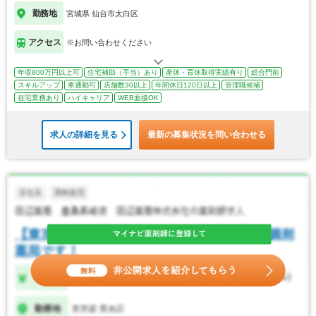
勤務地
宮城県 仙台市太白区
アクセス
※お問い合わせください
年収800万円以上可
住宅補助（手当）あり
産休・育休取得実績有り
総合門前
スキルアップ
車通勤可
店舗数30以上
年間休日120日以上
管理職候補
在宅業務あり
ハイキャリア
WEB面接OK
求人の詳細を見る
最新の募集状況を問い合わせる