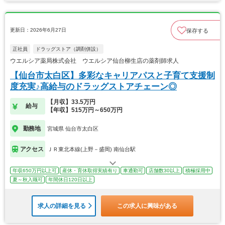
更新日：2026年6月27日
保存する
正社員
ドラッグストア（調剤併設）
ウエルシア薬局株式会社 ウエルシア仙台柳生店の薬剤師求人
【仙台市太白区】多彩なキャリアパスと子育て支援制
度充実♪高給与のドラッグストアチェーン◎
【月収】33.5万円
給与
【年収】515万円～650万円
勤務地
宮城県 仙台市太白区
アクセス
ＪＲ東北本線(上野－盛岡) 南仙台駅
年収650万円以上可
産休・育休取得実績有り
車通勤可
店舗数30以上
積極採用中
夏～秋入職可
年間休日120日以上
求人の詳細を見る
この求人に興味がある