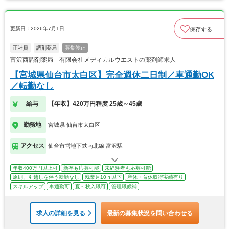
更新日：2026年7月1日
保存する
正社員
調剤薬局
募集停止
富沢西調剤薬局 有限会社メディカルウエストの薬剤師求人
【宮城県仙台市太白区】完全週休二日制／車通勤OK
／転勤なし
給与
【年収】420万円程度 25歳～45歳
勤務地
宮城県 仙台市太白区
アクセス
仙台市営地下鉄南北線 富沢駅
年収400万円以上可
新卒も応募可能
未経験者も応募可能
原則、引越しを伴う転勤なし
残業月10ｈ以下
産休・育休取得実績有り
スキルアップ
車通勤可
夏～秋入職可
管理職候補
求人の詳細を見る
最新の募集状況を問い合わせる