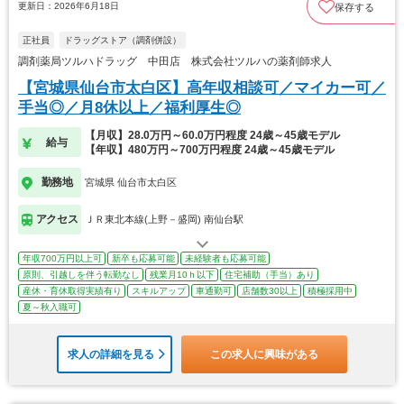
更新日：2026年6月18日
保存する
正社員
ドラッグストア（調剤併設）
調剤薬局ツルハドラッグ 中田店 株式会社ツルハの薬剤師求人
【宮城県仙台市太白区】高年収相談可／マイカー可／
手当◎／月8休以上／福利厚生◎
【月収】28.0万円～60.0万円程度 24歳～45歳モデル
給与
【年収】480万円～700万円程度 24歳～45歳モデル
勤務地
宮城県 仙台市太白区
アクセス
ＪＲ東北本線(上野－盛岡) 南仙台駅
年収700万円以上可
新卒も応募可能
未経験者も応募可能
原則、引越しを伴う転勤なし
残業月10ｈ以下
住宅補助（手当）あり
産休・育休取得実績有り
スキルアップ
車通勤可
店舗数30以上
積極採用中
夏～秋入職可
求人の詳細を見る
この求人に興味がある