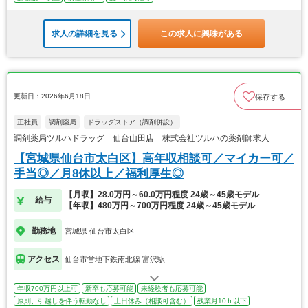
求人の詳細を見る
この求人に興味がある
更新日：2026年6月18日
保存する
正社員
調剤薬局
ドラッグストア（調剤併設）
調剤薬局ツルハドラッグ 仙台山田店 株式会社ツルハの薬剤師求人
【宮城県仙台市太白区】高年収相談可／マイカー可／
手当◎／月8休以上／福利厚生◎
【月収】28.0万円～60.0万円程度 24歳～45歳モデル
給与
【年収】480万円～700万円程度 24歳～45歳モデル
勤務地
宮城県 仙台市太白区
アクセス
仙台市営地下鉄南北線 富沢駅
年収700万円以上可
新卒も応募可能
未経験者も応募可能
原則、引越しを伴う転勤なし
土日休み（相談可含む）
残業月10ｈ以下