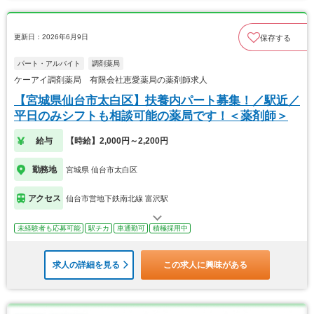
更新日：2026年6月9日
保存する
パート・アルバイト
調剤薬局
ケーアイ調剤薬局 有限会社恵愛薬局の薬剤師求人
【宮城県仙台市太白区】扶養内パート募集！／駅近／
平日のみシフトも相談可能の薬局です！＜薬剤師＞
給与
【時給】2,000円～2,200円
勤務地
宮城県 仙台市太白区
アクセス
仙台市営地下鉄南北線 富沢駅
未経験者も応募可能
駅チカ
車通勤可
積極採用中
求人の詳細を見る
この求人に興味がある