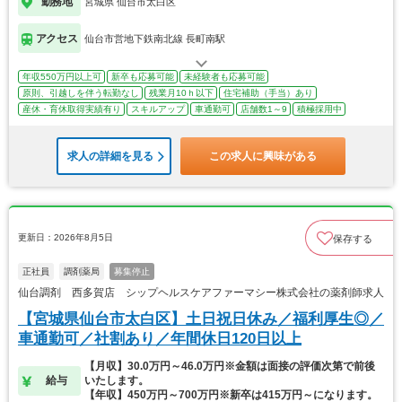
勤務地
宮城県 仙台市太白区
アクセス
仙台市営地下鉄南北線 長町南駅
年収550万円以上可
新卒も応募可能
未経験者も応募可能
原則、引越しを伴う転勤なし
残業月10ｈ以下
住宅補助（手当）あり
産休・育休取得実績有り
スキルアップ
車通勤可
店舗数1～9
積極採用中
求人の詳細を見る
この求人に興味がある
更新日：2026年8月5日
保存する
正社員
調剤薬局
募集停止
仙台調剤 西多賀店 シップヘルスケアファーマシー株式会社の薬剤師求人
【宮城県仙台市太白区】土日祝日休み／福利厚生◎／
車通勤可／社割あり／年間休日120日以上
【月収】30.0万円～46.0万円※金額は面接の評価次第で前後
給与
いたします。
【年収】450万円～700万円※新卒は415万円～になります。