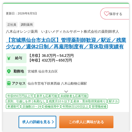
更新日：2026年8月5日
保存する
正社員
調剤薬局
八木山オレンジ薬局 いまいメディカルサポート株式会社の薬剤師求人
【宮城県仙台市太白区】管理薬剤師歓迎／駅近／残業
少なめ／週休2日制／再雇用制度有／育休取得実績有
【月収】36.0万円～54.2万円
給与
【年収】432万円～650万円
勤務地
宮城県 仙台市太白区
アクセス
仙台市営地下鉄東西線 八木山動物公園駅
年収650万円以上可
新卒も応募可能
未経験者も応募可能
原則、引越しを伴う転勤なし
残業月10ｈ以下
産休・育休取得実績有り
駅チカ
車通勤可
店舗数10～29
積極採用中
年間休日120日以上
管理職候補
求人の詳細を見る
この求人に興味がある