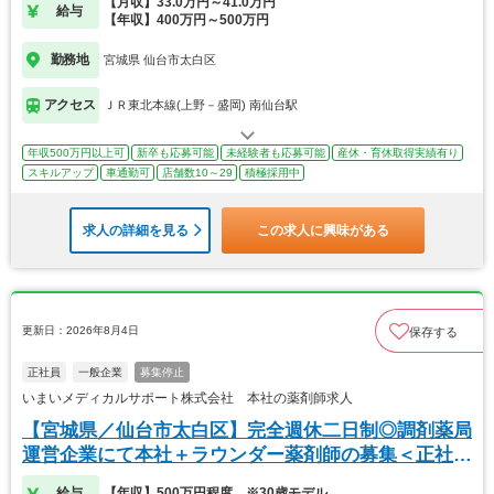
【月収】33.0万円～41.0万円
給与
【年収】400万円～500万円
勤務地
宮城県 仙台市太白区
アクセス
ＪＲ東北本線(上野－盛岡) 南仙台駅
年収500万円以上可
新卒も応募可能
未経験者も応募可能
産休・育休取得実績有り
スキルアップ
車通勤可
店舗数10～29
積極採用中
求人の詳細を見る
この求人に興味がある
更新日：2026年8月4日
保存する
正社員
一般企業
募集停止
いまいメディカルサポート株式会社 本社の薬剤師求人
【宮城県／仙台市太白区】完全週休二日制◎調剤薬局
運営企業にて本社＋ラウンダー薬剤師の募集＜正社員
＞
給与
【年収】500万円程度 ※30歳モデル