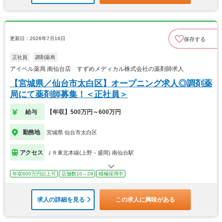
更新日：2026年7月16日
保存する
正社員
調剤薬局
アイベル薬局 南仙台店 すずめメディカル株式会社の薬剤師求人
【宮城県／仙台市太白区】オープニング求人◎調剤薬
局にて薬剤師募集！＜正社員＞
給与
【年収】500万円～600万円
勤務地
宮城県 仙台市太白区
アクセス
ＪＲ東北本線(上野－盛岡) 南仙台駅
年収600万円以上可
店舗数10～29
積極採用中
求人の詳細を見る
この求人に興味がある