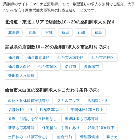
薬剤師のサイト「マイナビ薬剤師」では、希望通りの求人を無料でご紹介。大手
だから安心！厚生労働大臣認可の転職支援サービスです。
北海道・東北エリアで店舗数10～29の薬剤師求人を探す
北海道
青森
宮城
秋田
山形
福島
宮城県の店舗数10～29の薬剤師求人を市区町村で探す
仙台市
仙台市青葉区
仙台市宮城野区
仙台市若林区
仙台市太白区
仙台市泉区
名取市
多賀城市
柴田郡大河原町
仙台市太白区の薬剤師求人をこだわり条件で探す
産休・育休取得実績有り
スキルアップ
店舗数1～9
店舗数10～29
店舗数30以上
年間休日120日以上
原則、引越しを伴う転勤なし
未経験者も応募可能
新卒も応募可能
住宅補助（手当）あり
残業月10ｈ以下
土日休み（相談可含む）
総合門前
管理職候補
駅チカ