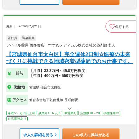
更新日：2026年7月21日
保存する
正社員
調剤薬局
アイベル薬局 西多賀店 すずめメディカル株式会社の薬剤師求人
【宮城県仙台市太白区】完全週休2日制☆医療の未来
づくりに挑戦できる地域密着型薬局でのお仕事です。
【月収】33.3万円～45.8万円程度
給与
【年収】400万円～550万円程度
勤務地
宮城県 仙台市太白区
アクセス
仙台市営地下鉄南北線 長町南駅
年収550万円以上可
残業月10ｈ以下
車通勤可
店舗数10～29
積極採用中
在宅業務あり
求人の詳細を見る
この求人に興味がある