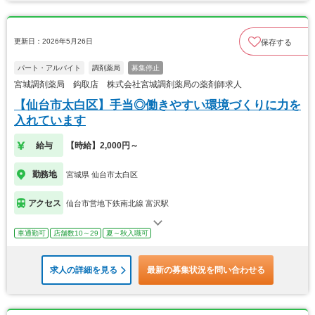
更新日：2026年5月26日
保存する
パート・アルバイト
調剤薬局
募集停止
宮城調剤薬局 鈎取店 株式会社宮城調剤薬局の薬剤師求人
【仙台市太白区】手当◎働きやすい環境づくりに力を
入れています
給与
【時給】2,000円～
勤務地
宮城県 仙台市太白区
アクセス
仙台市営地下鉄南北線 富沢駅
車通勤可
店舗数10～29
夏～秋入職可
求人の詳細を見る
最新の募集状況を問い合わせる