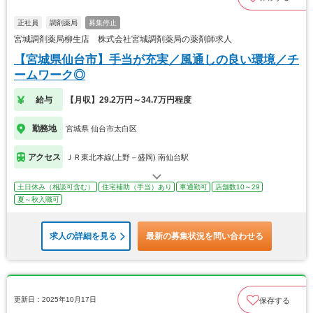
正社員
調剤薬局
募集停止
宮城調剤薬局柳生店 株式会社宮城調剤薬局の薬剤師求人
【宮城県仙台市】手当が充実／風通しの良い環境／チ
ームワーク◎
給与
【月収】29.2万円～34.7万円程度
勤務地
宮城県 仙台市太白区
アクセス
ＪＲ東北本線(上野－盛岡) 南仙台駅
土日休み（相談可含む）
住宅補助（手当）あり
車通勤可
店舗数10～29
夏～秋入職可
求人の詳細を見る
最新の募集状況を問い合わせる
更新日：2025年10月17日
保存する