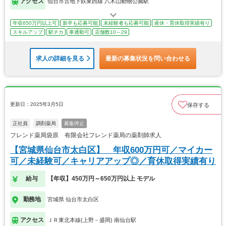
アクセス
仙台市営地下鉄東西線 八木山動物公園駅
年収650万円以上可
新卒も応募可能
未経験者も応募可能
産休・育休取得実績有り
スキルアップ
駅チカ
車通勤可
店舗数10～29
求人の詳細を見る
最新の募集状況を問い合わせる
更新日：2025年3月5日
保存する
正社員
調剤薬局
募集停止
フレンド薬局袋原 有限会社フレンド薬局の薬剤師求人
【宮城県仙台市太白区】 年収600万円可／マイカー
可／未経験可／キャリアアップ◎／育休取得実績有り
給与
【年収】450万円～650万円以上 モデル
勤務地
宮城県 仙台市太白区
アクセス
ＪＲ東北本線(上野－盛岡) 南仙台駅