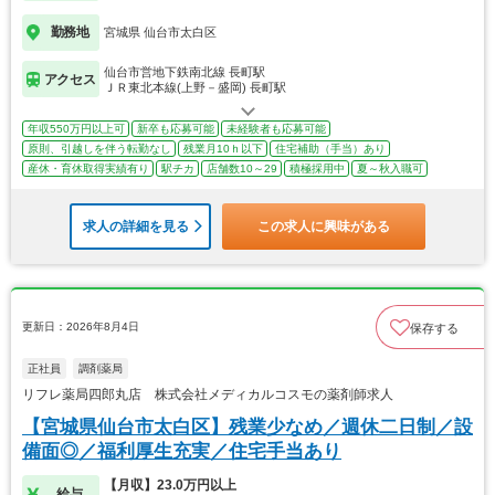
勤務地
宮城県 仙台市太白区
仙台市営地下鉄南北線 長町駅
アクセス
ＪＲ東北本線(上野－盛岡) 長町駅
年収550万円以上可
新卒も応募可能
未経験者も応募可能
原則、引越しを伴う転勤なし
残業月10ｈ以下
住宅補助（手当）あり
産休・育休取得実績有り
駅チカ
店舗数10～29
積極採用中
夏～秋入職可
求人の詳細を見る
この求人に興味がある
更新日：2026年8月4日
保存する
正社員
調剤薬局
リフレ薬局四郎丸店 株式会社メディカルコスモの薬剤師求人
【宮城県仙台市太白区】残業少なめ／週休二日制／設
備面◎／福利厚生充実／住宅手当あり
【月収】23.0万円以上
給与