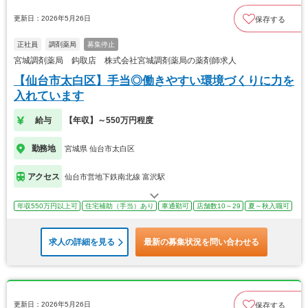
更新日：2026年5月26日
保存する
正社員
調剤薬局
募集停止
宮城調剤薬局 鈎取店 株式会社宮城調剤薬局の薬剤師求人
【仙台市太白区】手当◎働きやすい環境づくりに力を
入れています
給与
【年収】～550万円程度
勤務地
宮城県 仙台市太白区
アクセス
仙台市営地下鉄南北線 富沢駅
年収550万円以上可
住宅補助（手当）あり
車通勤可
店舗数10～29
夏～秋入職可
求人の詳細を見る
最新の募集状況を問い合わせる
更新日：2026年5月26日
保存する