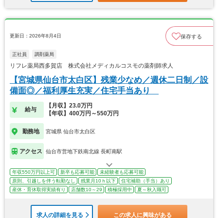
更新日：2026年8月4日
保存する
正社員
調剤薬局
リフレ薬局西多賀店 株式会社メディカルコスモの薬剤師求人
【宮城県仙台市太白区】残業少なめ／週休二日制／設
備面◎／福利厚生充実／住宅手当あり
【月収】23.0万円
給与
【年収】400万円～550万円
勤務地
宮城県 仙台市太白区
アクセス
仙台市営地下鉄南北線 長町南駅
年収550万円以上可
新卒も応募可能
未経験者も応募可能
原則、引越しを伴う転勤なし
残業月10ｈ以下
住宅補助（手当）あり
産休・育休取得実績有り
店舗数10～29
積極採用中
夏～秋入職可
求人の詳細を見る
この求人に興味がある