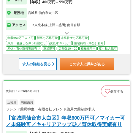
【年収】400万円～550万円
勤務地
宮城県 仙台市太白区
アクセス
ＪＲ東北本線(上野－盛岡) 南仙台駅
年収550万円以上可
新卒も応募可能
未経験者も応募可能
原則、引越しを伴う転勤なし
残業月10ｈ以下
住宅補助（手当）あり
産休・育休取得実績有り
車通勤可
店舗数10～29
積極採用中
夏～秋入職可
求人の詳細を見る
この求人に興味がある
更新日：2026年5月20日
保存する
正社員
調剤薬局
フレンド薬局柳生 有限会社フレンド薬局の薬剤師求人
【宮城県仙台市太白区】年収600万円可／マイカー可
／未経験可／キャリアアップ◎／育休取得実績有り