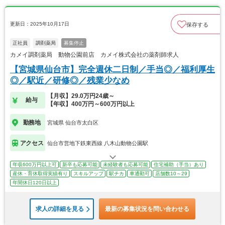
更新日：2025年10月17日
保存する
正社員
調剤薬局
募集停止
カメイ調剤薬局 動物公園前店 カメイ株式会社の薬剤師求人
【宮城県仙台市】完全週休二日制／手当◎／福利厚生
◎／駅近／研修◎／残業少なめ
【月収】29.0万円24歳～
給与
【年収】400万円～600万円以上
勤務地
宮城県 仙台市太白区
アクセス
仙台市営地下鉄東西線 八木山動物公園駅
年収600万円以上可
新卒も応募可能
未経験者も応募可能
住宅補助（手当）あり
産休・育休取得実績有り
スキルアップ
駅チカ
車通勤可
店舗数10～29
年間休日120日以上
求人の詳細を見る
最新の募集状況を問い合わせる