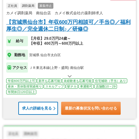
正社員
調剤薬局
募集停止
カメイ調剤薬局 南仙台店 カメイ株式会社の薬剤師求人
【宮城県仙台市】年収600万円相談可／手当◎／福利
厚生◎／完全週休二日制♪／研修◎
【月収】29.0万円24歳～
給与
【年収】400万円～600万円以上
勤務地
宮城県 仙台市太白区
アクセス
ＪＲ東北本線(上野－盛岡) 南仙台駅
年収600万円以上可
新卒も応募可能
未経験者も応募可能
住宅補助（手当）あり
産休・育休取得実績有り
スキルアップ
駅チカ
車通勤可
店舗数10～29
年間休日120日以上
求人の詳細を見る
最新の募集状況を問い合わせる