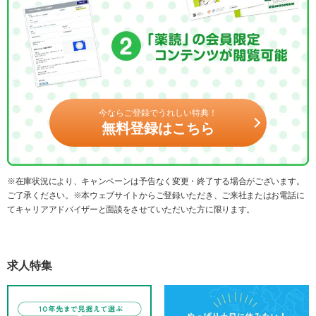
今ならご登録でうれしい特典！
無料登録はこちら
※在庫状況により、キャンペーンは予告なく変更・終了する場合がございます。
ご了承ください。※本ウェブサイトからご登録いただき、ご来社またはお電話に
てキャリアアドバイザーと面談をさせていただいた方に限ります。
求人特集