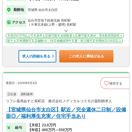
勤務地
宮城県 仙台市太白区
仙台市営地下鉄南北線 長町駅
アクセス
ＪＲ東北本線(上野－盛岡) 長町駅
年収650万円以上可
新卒も応募可能
未経験者も応募可能
産休・育休取得実績有り
駅チカ
車通勤可
店舗数10～29
積極採用中
夏～秋入職可
年間休日120日以上
求人の詳細を見る
この求人に興味がある
更新日：2026年8月4日
保存する
正社員
調剤薬局
リフレ薬局あすと長町店 株式会社メディカルコスモの薬剤師求人
【宮城県仙台市太白区】駅近／完全週休二日制／設備
面◎／福利厚生充実／住宅手当あり
【月収】23.0万円
給与
【年収】400万円～550万円