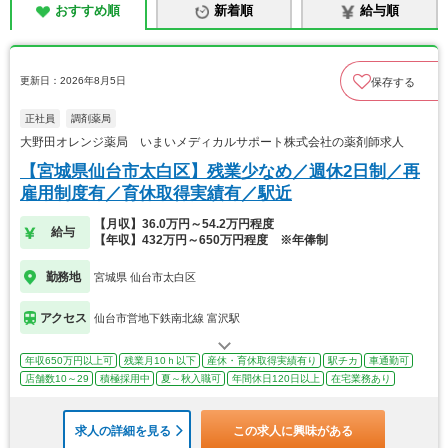
おすすめ順
新着順
給与順
更新日：2026年8月5日
保存する
正社員
調剤薬局
大野田オレンジ薬局 いまいメディカルサポート株式会社の薬剤師求人
【宮城県仙台市太白区】残業少なめ／週休2日制／再
雇用制度有／育休取得実績有／駅近
【月収】36.0万円～54.2万円程度
給与
【年収】432万円～650万円程度 ※年俸制
勤務地
宮城県 仙台市太白区
アクセス
仙台市営地下鉄南北線 富沢駅
年収650万円以上可
残業月10ｈ以下
産休・育休取得実績有り
駅チカ
車通勤可
店舗数10～29
積極採用中
夏～秋入職可
年間休日120日以上
在宅業務あり
求人の詳細を見る
この求人に興味がある