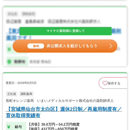
更新日：2026年8月5日
保存する
正社員
調剤薬局
長町オレンジ薬局 いまいメディカルサポート株式会社の薬剤師求人
【宮城県仙台市太白区】週休2日制／再雇用制度有／
育休取得実績有
【月収】36.0万円～54.2万円程度
給与
【年収】432万円～650万円程度