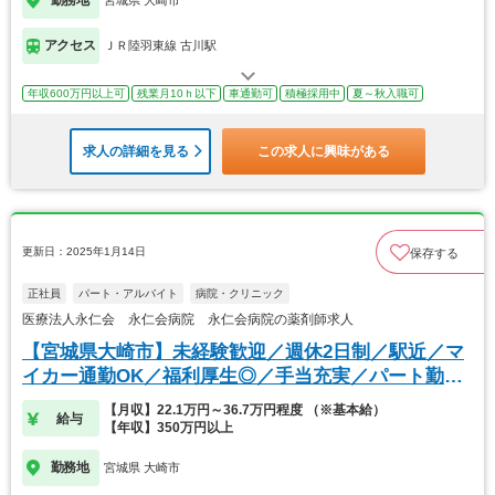
勤務地
宮城県 大崎市
アクセス
ＪＲ陸羽東線 古川駅
年収600万円以上可
残業月10ｈ以下
車通勤可
積極採用中
夏～秋入職可
求人の詳細を見る
この求人に興味がある
更新日：2025年1月14日
保存する
正社員
パート・アルバイト
病院・クリニック
医療法人永仁会 永仁会病院 永仁会病院の薬剤師求人
【宮城県大崎市】未経験歓迎／週休2日制／駅近／マ
イカー通勤OK／福利厚生◎／手当充実／パート勤務
可能
【月収】22.1万円～36.7万円程度 （※基本給）
給与
【年収】350万円以上
勤務地
宮城県 大崎市