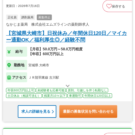
更新日：2026年7月16日
保存する
正社員
調剤薬局
募集停止
なかじま薬局 株式会社エムズラインの薬剤師求人
【宮城県大崎市】日祝休み／年間休日120日／マイカ
ー通勤OK／福利厚生◎／経験不問
【月収】50.0万円～58.0万円程度
給与
【年収】600万円以上
勤務地
宮城県 大崎市
アクセス
ＪＲ陸羽東線 古川駅
年収600万円以上可
未経験者も応募可能
原則、引越しを伴う転勤なし
土日休み（相談可含む）
残業月10ｈ以下
車通勤可
年間休日120日以上
求人の詳細を見る
最新の募集状況を問い合わせる