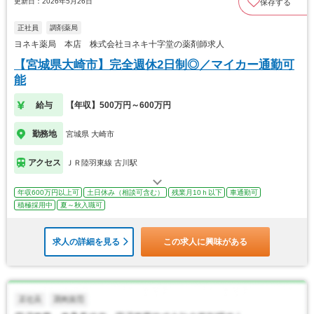
更新日：2026年5月26日
保存する
正社員
調剤薬局
ヨネキ薬局 本店 株式会社ヨネキ十字堂の薬剤師求人
【宮城県大崎市】完全週休2日制◎／マイカー通勤可
能
給与
【年収】500万円～600万円
勤務地
宮城県 大崎市
アクセス
ＪＲ陸羽東線 古川駅
年収600万円以上可
土日休み（相談可含む）
残業月10ｈ以下
車通勤可
積極採用中
夏～秋入職可
求人の詳細を見る
この求人に興味がある