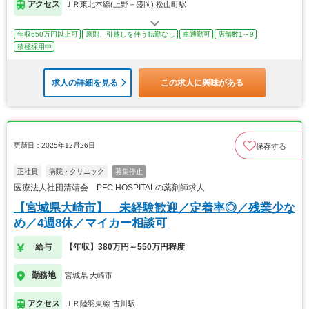
アクセス
ＪＲ東北本線(上野－盛岡) 松山町駅
年収650万円以上可
原則、引越しを伴う転勤なし
車通勤可
店舗数1～9
積極採用中
求人の詳細を見る
この求人に興味がある
更新日：2025年12月26日
保存する
正社員
病院・クリニック
募集停止
医療法人社団清靖会 PFC HOSPITALの薬剤師求人
【宮城県大崎市】 未経験歓迎／定着率◎／残業少な
め／4週8休／マイカー相談可
給与
【年収】380万円～550万円程度
勤務地
宮城県 大崎市
アクセス
ＪＲ陸羽東線 古川駅