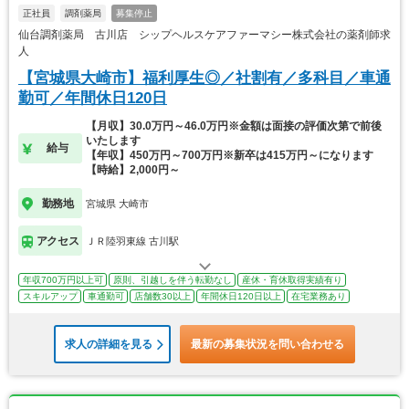
正社員
調剤薬局
募集停止
仙台調剤薬局 古川店 シップヘルスケアファーマシー株式会社の薬剤師求
人
【宮城県大崎市】福利厚生◎／社割有／多科目／車通
勤可／年間休日120日
【月収】30.0万円～46.0万円※金額は面接の評価次第で前後
いたします
給与
【年収】450万円～700万円※新卒は415万円～になります
【時給】2,000円～
勤務地
宮城県 大崎市
アクセス
ＪＲ陸羽東線 古川駅
年収700万円以上可
原則、引越しを伴う転勤なし
産休・育休取得実績有り
スキルアップ
車通勤可
店舗数30以上
年間休日120日以上
在宅業務あり
求人の詳細を見る
最新の募集状況を問い合わせる