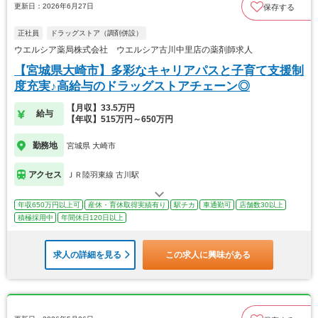
更新日：2026年6月27日
保存する
正社員
ドラッグストア（調剤併設）
ウエルシア薬局株式会社 ウエルシア古川中里店の薬剤師求人
【宮城県大崎市】多彩なキャリアパスと子育て支援制
度充実♪高給与のドラッグストアチェーン◎
【月収】33.5万円
給与
【年収】515万円～650万円
勤務地
宮城県 大崎市
アクセス
ＪＲ陸羽東線 古川駅
年収650万円以上可
産休・育休取得実績有り
駅チカ
車通勤可
店舗数30以上
積極採用中
年間休日120日以上
求人の詳細を見る
この求人に興味がある