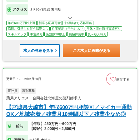
アクセス
ＪＲ陸羽東線 古川駅
年収600万円以上可
新卒も応募可能
未経験者も応募可能
原則、引越しを伴う転勤なし
住宅補助（手当）あり
産休・育休取得実績有り
スキルアップ
車通勤可
店舗数30以上
積極採用中
夏～秋入職可
求人の詳細を見る
この求人に興味がある
更新日：2026年5月26日
保存する
正社員
調剤薬局
薬局アリエス 合同会社北海屋の薬剤師求人
【宮城県大崎市】年収600万円相談可／マイカー通勤
OK／地域密着／残業月10時間以下／残業少なめ◎
【年収】450万円～600万円
給与
【時給】2,000円～2,500円