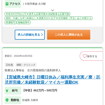
アクセス
ＪＲ陸羽東線 古川駅
年収350万円以上可
新卒も応募可能
未経験者も応募可能
原則、引越しを伴う転勤なし
残業月10ｈ以下
住宅補助（手当）あり
駅チカ
車通勤可
積極採用中
求人の詳細を見る
この求人に興味がある
更新日：2024年10月25日
保存する
正社員
病院・クリニック
医療法人華桜会 古川星陵病院の薬剤師求人
【宮城県大崎市】日曜日休み／福利厚生充実／寮・託
児所完備／未経験歓迎／マイカー通勤OK
給与
【年収】462万円～500万円
勤務地
宮城県 大崎市