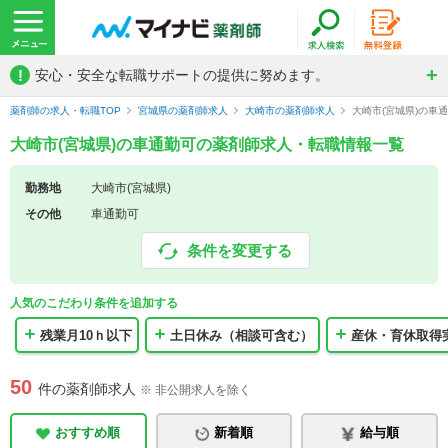
!
安心・安全な転職サポートの提供に努めます。
薬剤師の求人・転職TOP
宮城県の薬剤師求人
大崎市の薬剤師求人
大崎市(宮城県)の車
大崎市(宮城県)の車通勤可の薬剤師求人・転職情報一覧
勤務地
大崎市(宮城県)
その他
車通勤可
条件を変更する
人気のこだわり条件を追加する
残業月10ｈ以下
土日休み（相談可含む）
産休・育休取得
50
件の薬剤師求人
※ 非公開求人を除く
おすすめ順
新着順
給与順