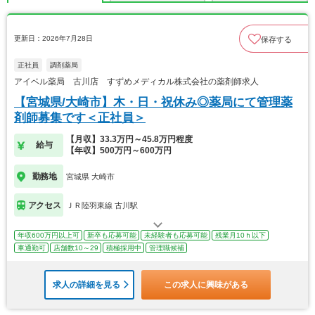
更新日：2026年7月28日
保存する
正社員
調剤薬局
アイベル薬局 古川店 すずめメディカル株式会社の薬剤師求人
【宮城県/大崎市】木・日・祝休み◎薬局にて管理薬
剤師募集です＜正社員＞
【月収】33.3万円～45.8万円程度
給与
【年収】500万円～600万円
勤務地
宮城県 大崎市
アクセス
ＪＲ陸羽東線 古川駅
年収600万円以上可
新卒も応募可能
未経験者も応募可能
残業月10ｈ以下
車通勤可
店舗数10～29
積極採用中
管理職候補
求人の詳細を見る
この求人に興味がある