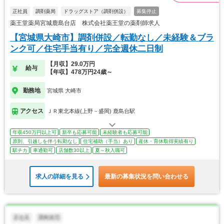
正社員
調剤薬局
ドラッグストア（調剤併設）
募集停止
薬王堂薬局宮城鹿島台店 株式会社薬王堂の薬剤師求人
【宮城県大崎市】調剤併設／転勤なし／未経験＆ブラ
ンク可／住宅手当有り／完全週休二日制
【月収】29.0万円
給与
【年収】478万円24歳～
勤務地
宮城県 大崎市
アクセス
ＪＲ東北本線(上野－盛岡) 鹿島台駅
年収450万円以上可
新卒も応募可能
未経験者も応募可能
原則、引越しを伴う転勤なし
住宅補助（手当）あり
産休・育休取得実績有り
駅チカ
車通勤可
店舗数30以上
夏～秋入職可
求人の詳細を見る
最新の募集状況を問い合わせる