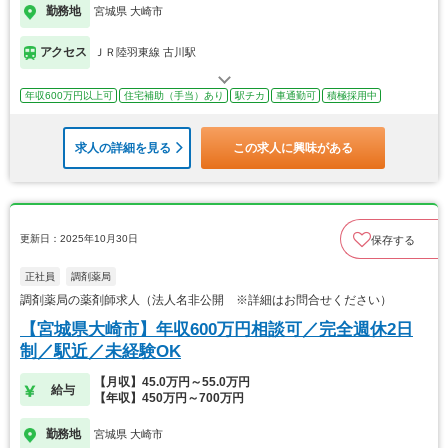
勤務地
宮城県 大崎市
アクセス
ＪＲ陸羽東線 古川駅
年収600万円以上可
住宅補助（手当）あり
駅チカ
車通勤可
積極採用中
求人の詳細を見る
この求人に興味がある
更新日：2025年10月30日
保存する
正社員
調剤薬局
調剤薬局の薬剤師求人（法人名非公開 ※詳細はお問合せください）
【宮城県大崎市】年収600万円相談可／完全週休2日
制／駅近／未経験OK
【月収】45.0万円～55.0万円
給与
【年収】450万円～700万円
勤務地
宮城県 大崎市