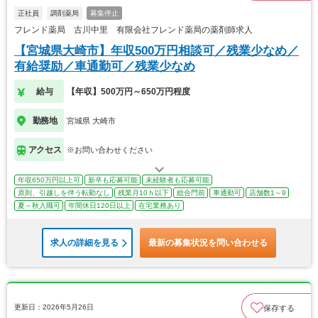
正社員
調剤薬局
募集停止
フレンド薬局 古川中里 有限会社フレンド薬局の薬剤師求人
【宮城県大崎市】年収500万円相談可／残業少なめ／
有給奨励／車通勤可／残業少なめ
給与
【年収】500万円～650万円程度
勤務地
宮城県 大崎市
アクセス
※お問い合わせください
年収650万円以上可
新卒も応募可能
未経験者も応募可能
原則、引越しを伴う転勤なし
残業月10ｈ以下
総合門前
車通勤可
店舗数1～9
夏～秋入職可
年間休日120日以上
在宅業務あり
求人の詳細を見る
最新の募集状況を問い合わせる
更新日：2026年5月26日
保存する