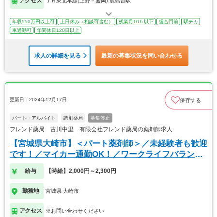
アクセス
ＪＲ東北本線(上野－盛岡) 鹿島台駅
年収550万円以上可
土日休み（相談可含む）
残業月10ｈ以下
総合門前
駅チカ
車通勤可
年間休日120日以上
求人の詳細を見る
最新の募集状況を問い合わせる
更新日：2024年12月17日
保存する
パート・アルバイト
調剤薬局
募集停止
フレンド薬局 古川中里 有限会社フレンド薬局の薬剤師求人
【宮城県大崎市】＜パート薬剤師＞／未経験者も歓迎
です！／マイカー通勤OK！／ワークライフバランス
◎
給与
【時給】2,000円～2,300円
勤務地
宮城県 大崎市
アクセス
※お問い合わせください