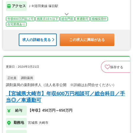
アクセス
ＪＲ陸羽東線 塚目駅
年収600万円以上可
残業月10ｈ以下
総合門前
車通勤可
積極採用中
在宅業務あり
求人の詳細を見る
この求人に興味がある
更新日：2024年3月21日
保存する
正社員
調剤薬局
調剤薬局の薬剤師求人（法人名非公開 ※詳細はお問合せください）
【宮城県大崎市】年収600万円相談可／総合科目／手
当◎／車通勤可
給与
【年収】450万円～650万円
勤務地
宮城県 大崎市