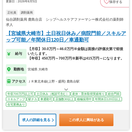
更新日：2026年8月5日
保存する
正社員
調剤薬局
仙台調剤薬局 鹿島台店 シップヘルスケアファーマシー株式会社の薬剤師
求人
【宮城県大崎市】土日祝日休み／病院門前／スキルア
ップ可能／年間休日120日／車通勤可
【月収】30.0万円～46.0万円※金額は面接の評価次第で前後
給与
いたします。
【年収】450万円～700万円※新卒は415万円～になります。
勤務地
宮城県 大崎市
アクセス
ＪＲ東北本線(上野－盛岡) 鹿島台駅
年収700万円以上可
土日休み（相談可含む）
産休・育休取得実績有り
総合門前
スキルアップ
駅チカ
車通勤可
店舗数30以上
積極採用中
年間休日120日以上
在宅業務あり
求人の詳細を見る
この求人に興味がある