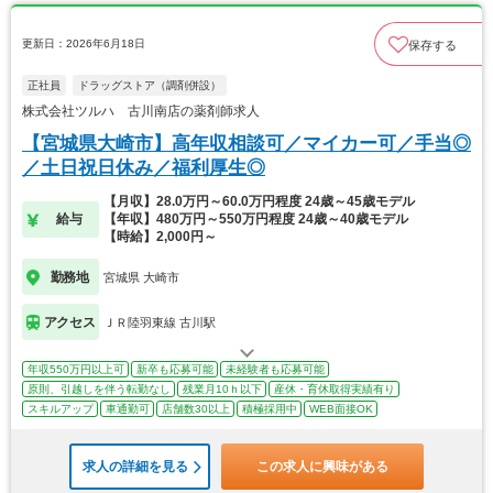
更新日：2026年6月18日
保存する
正社員
ドラッグストア（調剤併設）
株式会社ツルハ 古川南店の薬剤師求人
【宮城県大崎市】高年収相談可／マイカー可／手当◎
／土日祝日休み／福利厚生◎
【月収】28.0万円～60.0万円程度 24歳～45歳モデル
給与
【年収】480万円～550万円程度 24歳～40歳モデル
【時給】2,000円～
勤務地
宮城県 大崎市
アクセス
ＪＲ陸羽東線 古川駅
年収550万円以上可
新卒も応募可能
未経験者も応募可能
原則、引越しを伴う転勤なし
残業月10ｈ以下
産休・育休取得実績有り
スキルアップ
車通勤可
店舗数30以上
積極採用中
WEB面接OK
求人の詳細を見る
この求人に興味がある