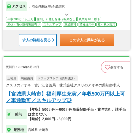
アクセス
ＪＲ陸羽東線 鳴子温泉駅
年収700万円以上可
原則、引越しを伴う転勤なし
残業月10ｈ以下
産休・育休取得実績有り
スキルアップ
車通勤可
積極採用中
夏～秋入職可
求人の詳細を見る
この求人に興味がある
更新日：2026年5月26日
保存する
正社員
調剤薬局
ドラッグストア（調剤併設）
クスリのアオキ 古川江合薬局 株式会社クスリのアオキの薬剤師求人
【宮城県大崎市】福利厚生充実／年収500万円以上可
／車通勤可／スキルアップ◎
【年収】500万円～600万円※薬剤師手当・賞与含む。諸手当
給与
は含まない。
【時給】2,000円～3,000円
勤務地
宮城県 大崎市