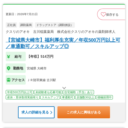
更新日：2026年7月21日
保存する
正社員
調剤薬局
ドラッグストア（調剤併設）
クスリのアオキ 古川稲葉薬局 株式会社クスリのアオキの薬剤師求人
【宮城県大崎市】福利厚生充実／年収500万円以上可
／車通勤可／スキルアップ◎
給与
【年収】514万円
勤務地
宮城県 大崎市
アクセス
ＪＲ陸羽東線 古川駅
年収500万円以上可
未経験者も応募可能
住宅補助（手当）あり
産休・育休取得実績有り
スキルアップ
車通勤可
店舗数30以上
積極採用中
求人の詳細を見る
この求人に興味がある