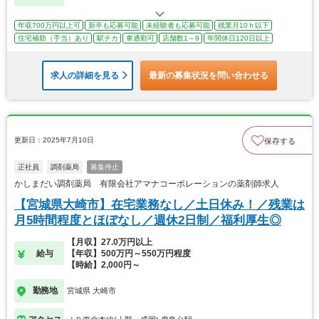
年収700万円以上可
新卒も応募可能
未経験者も応募可能
残業月10ｈ以下
住宅補助（手当）あり
駅チカ
車通勤可
店舗数1～9
年間休日120日以上
求人の詳細を見る
最新の募集状況を問い合わせる
更新日：2025年7月10日
保存する
正社員
調剤薬局
募集停止
かしまだい調剤薬局 有限会社アマナコーポレーションの薬剤師求人
【宮城県大崎市】在宅業務なし／土日休み！／残業は
月5時間程度とほぼなし／週休2日制／福利厚生◎
【月収】27.0万円以上
給与
【年収】500万円～550万円程度
【時給】2,000円～
勤務地
宮城県 大崎市