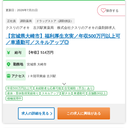
更新日：2026年7月21日
保存する
正社員
調剤薬局
ドラッグストア（調剤併設）
クスリのアオキ 古川駅東薬局 株式会社クスリのアオキの薬剤師求人
【宮城県大崎市】福利厚生充実／年収500万円以上可
／車通勤可／スキルアップ◎
給与
【年収】514万円
勤務地
宮城県 大崎市
アクセス
ＪＲ陸羽東線 古川駅
年収500万円以上可
未経験者も応募可能
住宅補助（手当）あり
産休・育休取得実績有り
スキルアップ
駅チカ
車通勤可
店舗数30以上
積極採用中
求人の詳細を見る
この求人に興味がある