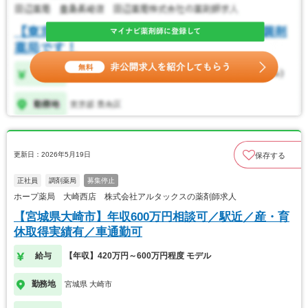
更新日：2026年5月19日
保存する
正社員
調剤薬局
募集停止
ホープ薬局 大崎西店 株式会社アルタックスの薬剤師求人
【宮城県大崎市】年収600万円相談可／駅近／産・育
休取得実績有／車通勤可
給与
【年収】420万円～600万円程度 モデル
勤務地
宮城県 大崎市