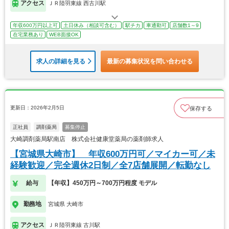
アクセス
ＪＲ陸羽東線 西古川駅
年収600万円以上可
土日休み（相談可含む）
駅チカ
車通勤可
店舗数1～9
在宅業務あり
WEB面接OK
求人の詳細を見る
最新の募集状況を問い合わせる
更新日：2026年2月5日
保存する
正社員
調剤薬局
募集停止
大崎調剤薬局駅南店 株式会社健康堂薬局の薬剤師求人
【宮城県大崎市】 年収600万円可／マイカー可／未
経験歓迎／完全週休2日制／全7店舗展開／転勤なし
給与
【年収】450万円～700万円程度 モデル
勤務地
宮城県 大崎市
アクセス
ＪＲ陸羽東線 古川駅