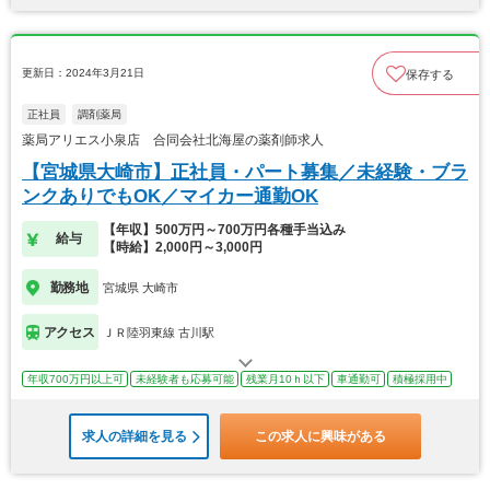
更新日：2024年3月21日
保存する
正社員
調剤薬局
薬局アリエス小泉店 合同会社北海屋の薬剤師求人
【宮城県大崎市】正社員・パート募集／未経験・ブラ
ンクありでもOK／マイカー通勤OK
【年収】500万円～700万円各種手当込み
給与
【時給】2,000円～3,000円
勤務地
宮城県 大崎市
アクセス
ＪＲ陸羽東線 古川駅
年収700万円以上可
未経験者も応募可能
残業月10ｈ以下
車通勤可
積極採用中
求人の詳細を見る
この求人に興味がある