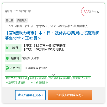
更新日：2026年7月28日
保存する
正社員
調剤薬局
アイベル薬局 古川店 すずめメディカル株式会社の薬剤師求人
【宮城県/大崎市】木・日・祝休み◎薬局にて薬剤師
募集です＜正社員＞
【月収】33.3万円～45.8万円程度
給与
【年収】400万円～550万円以上
勤務地
宮城県 大崎市
アクセス
ＪＲ陸羽東線 古川駅
年収550万円以上可
新卒も応募可能
未経験者も応募可能
残業月10ｈ以下
車通勤可
店舗数10～29
積極採用中
求人の詳細を見る
この求人に興味がある