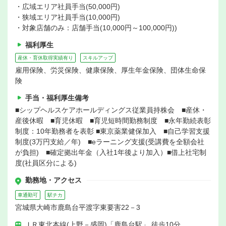
・広域エリア社員手当(50,000円)
・狭域エリア社員手当(10,000円)
・対象店舗のみ：店舗手当(10,000円～100,000円))
福利厚生
産休・育休取得実績有り
スキルアップ
雇用保険、労災保険、健康保険、厚生年金保険、団体生命保
険
手当・福利厚生備考
■シップヘルスケアホールディングス従業員持株会 ■産休・
産後休暇 ■育児休暇 ■育児短時間勤務制度 ■永年勤続表彰
制度：10年勤務者を表彰 ■東京薬業健保加入 ■自己学習支援
制度(3万円支給／年) ■eラーニング支援(受講費を全額会社
が負担) ■確定拠出年金（入社1年後より加入）■借上社宅制
度(社員区分による)
勤務地・アクセス
車通勤可
駅チカ
宮城県大崎市鹿島台平渡字東要害22－3
ＪＲ東北本線(上野－盛岡)「鹿島台駅」 徒歩10分