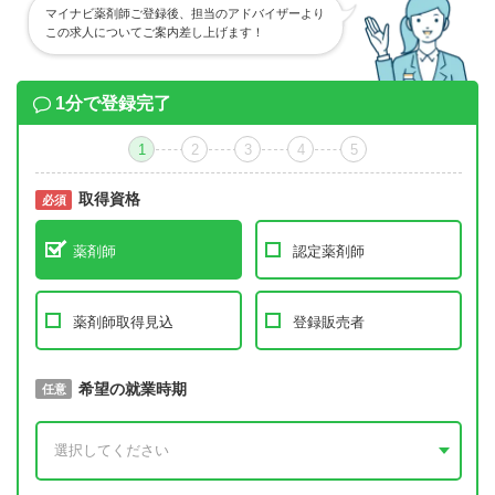
マイナビ薬剤師ご登録後、担当のアドバイザーより
この求人についてご案内差し上げます！
1分で登録完了
1
2
3
4
5
取得資格
必須
必須
薬剤師
認定薬剤師
薬剤師取得見込
登録販売者
取得予定年
希望の就業時期
必須
任意