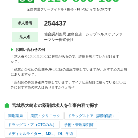
全国共通フリーダイヤル / 携帯・PHPSからでもOKです
254437
求人番号
仙台調剤薬局 鹿島台店 シップヘルスケアファ
法人名
ーマシー株式会社
お問い合わせの例
「求人番号〇〇〇〇〇〇に興味があるので、詳細を教えていただけます
か？」
「残業が少なめの店舗をJR〇〇線の沿線で探していますが、おすすめの店舗
はありますか？」
「薬剤師の募集を都内で探しています。マイナビ薬剤師に載っている〇〇以
外におすすめの求人はありますか？」等々
宮城県大崎市の薬剤師求人を仕事内容で探す
調剤薬局
病院・クリニック
ドラッグストア（調剤併設）
ドラッグストア（OTCのみ）
学術・管理薬剤師
メディカルライター、 MSL、 DI、学術