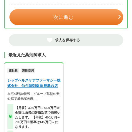
年 3月
次に進む
求人を保存する
最近見た薬剤師求人
正社員
調剤薬局
シップヘルスケアファーマシー株
式会社 仙台調剤薬局 鹿島台店
在宅×研修×挑戦！グループ基盤の安
心感で最先端医療…
【月収】30.0万円～46.0万円※
金額は面接の評価次第で前後い
たします。 【年収】450万円～
700万円※新卒は415万円～に
なります。