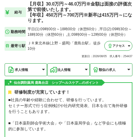
【月収】30.0万円～46.0万円※金額は面接の評価次
第で前後いたします。
給与
【年収】450万円～700万円※新卒は415万円～にな
ります。
平日(1):09時00分～18時00分（休憩60分）,平日(2):09時30分～
勤務時間
18時30分（休憩60分）,土:09時00分～12時00分（休憩0分）
ＪＲ東北本線(上野－盛岡)「鹿島台駅」 徒歩
最寄り駅
アクセス
10分
更新日：2026/08/05 求人番号：254437
求人情報
法人情報
類似の求人
仙台調剤薬局 鹿島台店 シップヘルスケア…のポイント
研修制度が充実しています！
■社員の年齢や経験に合わせて、研修を行っています。
セミナー形式で行う症例検討や社内研究発表、日本を出て海外研修
を行うこともあります。
■「日本薬剤師会学術大会」や「日本薬局学会」など学会にも積極
的に参加しています。