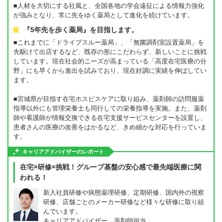
■人材を大切にする社風と、全国各地の学会遠征による情報力強化
が強みとなり、常に先をゆく薬局として進化を続けています。
『5年先を歩く薬局』を目指します。
■これまでに「ドライブスルー薬局」、「無菌調剤室設置薬局」を
先駆けて出店するなど、既存の形にこだわらず、新しいことに挑戦
しています。現在社会的ニーズが高まっている「高度在宅医療の分
野」にも早くから進出を試みており、現在好調に実績を伸ばしてい
ます。
■宮城県が目指す在宅ホスピスケアに取り組み、薬剤師の訪問服薬
指導以外にも管理栄養士も同行しての栄養指導を実施。また、薬剤
師や看護師が情報交換できる在宅支援サービスセンターを設置し、
患者さんの医療の改善をはかるなど、きめ細かな対応を行っていま
す。
キャリアアドバイザーのレポート
在宅×研修×挑戦！グループ基盤の安心感で最先端医療に関
われる！
新入社員研修や病態薬理研修、定期研修、国内外の視察
研修、店舗ごとのメーカー研修など様々な研修に取り組
んでいます。
キャリアアドバイザー 薬剤師担当