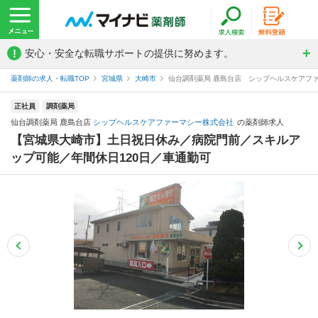
!
安心・安全な転職サポートの提供に努めます。
薬剤師の求人・転職TOP
宮城県
大崎市
仙台調剤薬局 鹿島台店 シップヘルスケアフ
正社員
調剤薬局
仙台調剤薬局 鹿島台店
シップヘルスケアファーマシー株式会社
の薬剤師求人
【宮城県大崎市】土日祝日休み／病院門前／スキルア
ップ可能／年間休日120日／車通勤可