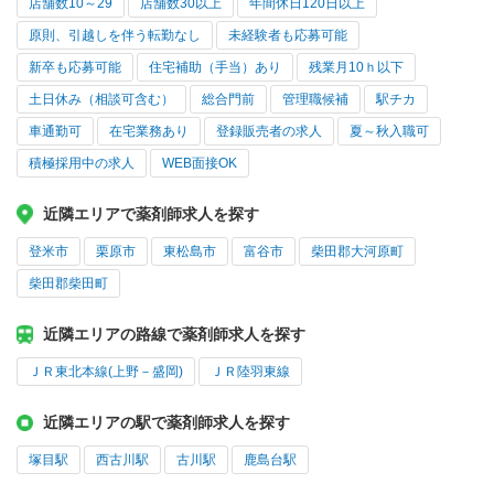
店舗数10～29
店舗数30以上
年間休日120日以上
原則、引越しを伴う転勤なし
未経験者も応募可能
新卒も応募可能
住宅補助（手当）あり
残業月10ｈ以下
土日休み（相談可含む）
総合門前
管理職候補
駅チカ
車通勤可
在宅業務あり
登録販売者の求人
夏～秋入職可
積極採用中の求人
WEB面接OK
近隣エリアで薬剤師求人を探す
登米市
栗原市
東松島市
富谷市
柴田郡大河原町
柴田郡柴田町
近隣エリアの路線で薬剤師求人を探す
ＪＲ東北本線(上野－盛岡)
ＪＲ陸羽東線
近隣エリアの駅で薬剤師求人を探す
塚目駅
西古川駅
古川駅
鹿島台駅