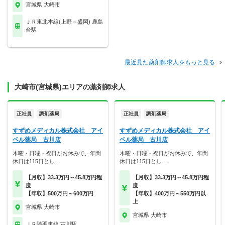
宮城県 大崎市
ＪＲ東北本線(上野－盛岡) 鹿島
台駅
最近見た薬剤師求人をもっと見る
大崎市(宮城県)エリアの薬剤師求人
正社員
調剤薬局
正社員
調剤薬局
すずめメディカル株式会社 アイ
すずめメディカル株式会社 アイ
ベル薬局 古川店
ベル薬局 古川店
木曜・日曜・祝日がお休みで、年間
木曜・日曜・祝日がお休みで、年間
休日は115日とし…
休日は115日とし…
【月収】33.3万円～45.8万円程
【月収】33.3万円～45.8万円程
度
度
【年収】500万円～600万円
【年収】400万円～550万円以
上
宮城県 大崎市
宮城県 大崎市
ＪＲ陸羽東線 古川駅