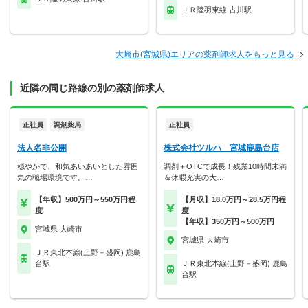
ＪＲ陸羽東線 古川駅
大崎市(宮城県)エリアの薬剤師求人をもっと見る
近隣の同じ路線の別の薬剤師求人
正社員
調剤薬局
正社員
法人名非公開
株式会社ツルハ 宮城鹿島台店
穏やかで、和気あいあいとした雰囲
調剤＋OTCで成長！残業10時間未満
気の職場環境です。…
＆休暇充実の大…
【年収】500万円～550万円程
【月収】18.0万円～28.5万円程
度
度
【年収】350万円～500万円
宮城県 大崎市
宮城県 大崎市
ＪＲ東北本線(上野－盛岡) 鹿島
台駅
ＪＲ東北本線(上野－盛岡) 鹿島
台駅