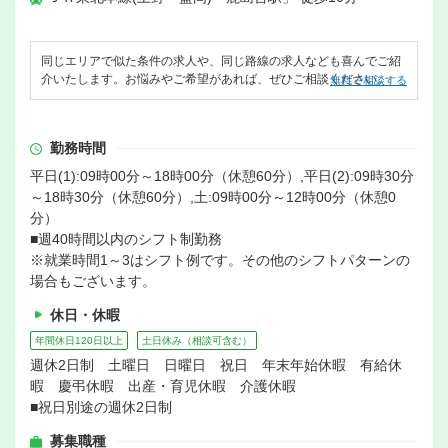
同じエリアで似た条件の求人や、同じ路線の求人なども喜んでご紹
介いたします。お悩みやご希望があれば、ぜひご相談ください。
無料で相談する
勤務時間
平日(1):09時00分～18時00分（休憩60分）,平日(2):09時30分
～18時30分（休憩60分）,土:09時00分～12時00分（休憩0
分）
■週40時間以内のシフト制勤務
※就業時間1～3はシフト例です。その他のシフトパターンの
場合もございます。
休日・休暇
年間休日120日以上
土日休み（相談可含む）
週休2日制 土曜日 日曜日 祝日 年末年始休暇 有給休
暇 慶弔休暇 出産・育児休暇 介護休暇
■祝日別途の週休2日制
募集職種