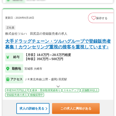
更新日：2026年6月18日
保存する
正社員
株式会社ツルハ 田尻店の登録販売者の求人
大手ドラッグチェーン・ツルハグループで登録販売者
募集！カウンセリング重視の接客を重視しています♪
【月収】18.0万円～28.5万円程度
給与
【年収】350万円～500万円
勤務地
宮城県 大崎市
アクセス
ＪＲ東北本線(上野－盛岡) 田尻駅
年収500万円以上可
産休・育休取得実績有り
スキルアップ
店舗数30以上
登録販売者の求人
積極採用中
求人の詳細を見る
この求人に興味がある