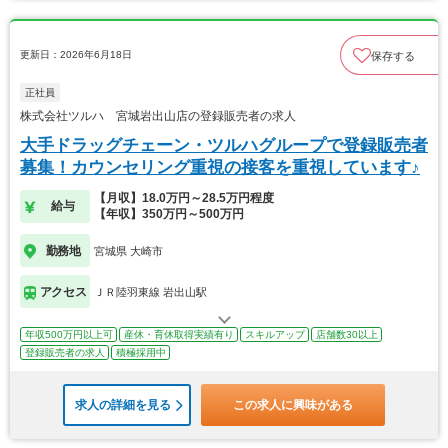
更新日：2026年6月18日
保存する
正社員
株式会社ツルハ 宮城岩出山店の登録販売者の求人
大手ドラッグチェーン・ツルハグループで登録販売者
募集！カウンセリング重視の接客を重視しています♪
【月収】18.0万円～28.5万円程度
給与
【年収】350万円～500万円
勤務地
宮城県 大崎市
アクセス
ＪＲ陸羽東線 岩出山駅
年収500万円以上可
産休・育休取得実績有り
スキルアップ
店舗数30以上
登録販売者の求人
積極採用中
求人の詳細を見る
この求人に興味がある