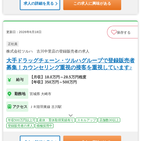
求人の詳細を見る
この求人に興味がある
更新日：2026年6月18日
保存する
正社員
株式会社ツルハ 古川中里店の登録販売者の求人
大手ドラッグチェーン・ツルハグループで登録販売者
募集！カウンセリング重視の接客を重視しています♪
【月収】18.0万円～28.5万円程度
給与
【年収】350万円～500万円
勤務地
宮城県 大崎市
アクセス
ＪＲ陸羽東線 古川駅
年収500万円以上可
産休・育休取得実績有り
スキルアップ
店舗数30以上
登録販売者の求人
積極採用中