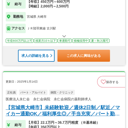
【年収】450万円～600万円
給与
【時給】2,000円～2,500円
勤務地
宮城県 大崎市
アクセス
ＪＲ陸羽東線 古川駅
年収600万円以上可
残業月10ｈ以下
車通勤可
積極採用中
夏～秋入職可
求人の詳細を見る
この求人に興味がある
更新日：2025年1月14日
保存する
正社員
パート・アルバイト
病院・クリニック
医療法人永仁会 永仁会病院 永仁会病院の薬剤師求人
【宮城県大崎市】未経験歓迎／週休2日制／駅近／マ
イカー通勤OK／福利厚生◎／手当充実／パート勤務
可能
【月収】22.1万円～36.7万円程度 （※基本給）
給与
【年収】350万円以上