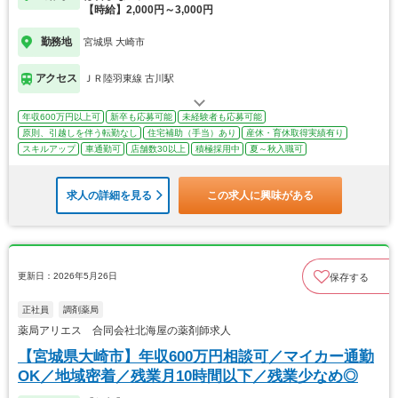
【時給】2,000円～3,000円
勤務地
宮城県 大崎市
アクセス
ＪＲ陸羽東線 古川駅
年収600万円以上可
新卒も応募可能
未経験者も応募可能
原則、引越しを伴う転勤なし
住宅補助（手当）あり
産休・育休取得実績有り
スキルアップ
車通勤可
店舗数30以上
積極採用中
夏～秋入職可
求人の詳細を見る
この求人に興味がある
更新日：2026年5月26日
保存する
正社員
調剤薬局
薬局アリエス 合同会社北海屋の薬剤師求人
【宮城県大崎市】年収600万円相談可／マイカー通勤
OK／地域密着／残業月10時間以下／残業少なめ◎