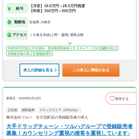
【月収】18.0万円～28.5万円程度
給与
【年収】350万円～500万円
勤務地
宮城県 大崎市
アクセス
ＪＲ東北本線(上野－盛岡) 鹿島台駅
年収500万円以上可
産休・育休取得実績有り
スキルアップ
店舗数30以上
登録販売者の求人
積極採用中
求人の詳細を見る
この求人に興味がある
更新日：2026年6月18日
保存する
正社員
調剤薬局
ドラッグストア（OTCのみ）
株式会社ツルハ 古川北町店の登録販売者の求人
大手ドラッグチェーン・ツルハグループで登録販売者
募集！カウンセリング重視の接客を重視しています♪