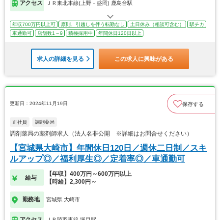
アクセス
ＪＲ東北本線(上野－盛岡) 鹿島台駅
年収700万円以上可
原則、引越しを伴う転勤なし
土日休み（相談可含む）
駅チカ
車通勤可
店舗数1～9
積極採用中
年間休日120日以上
求人の詳細を見る
この求人に興味がある
更新日：2024年11月19日
保存する
正社員
調剤薬局
調剤薬局の薬剤師求人（法人名非公開 ※詳細はお問合せください）
【宮城県大崎市】年間休日120日／週休二日制／スキ
ルアップ◎／福利厚生◎／定着率◎／車通勤可
【年収】400万円～600万円以上
給与
【時給】2,300円～
勤務地
宮城県 大崎市
アクセス
ＪＲ陸羽東線 塚目駅