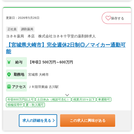
更新日：2026年5月26日
保存する
正社員
調剤薬局
ヨネキ薬局 本店 株式会社ヨネキ十字堂の薬剤師求人
【宮城県大崎市】完全週休2日制◎／マイカー通勤可
能
給与
【年収】500万円～600万円
勤務地
宮城県 大崎市
アクセス
ＪＲ陸羽東線 古川駅
年収600万円以上可
土日休み（相談可含む）
残業月10ｈ以下
車通勤可
積極採用中
夏～秋入職可
求人の詳細を見る
この求人に興味がある