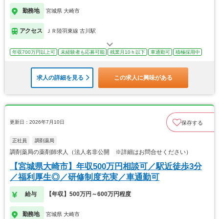
勤務地
宮城県 大崎市
アクセス
ＪＲ陸羽東線 古川駅
年収700万円以上可
未経験者も応募可能
残業月10ｈ以下
車通勤可
積極採用中
求人の詳細を見る
この求人に興味がある
更新日：2026年7月10日
保存する
正社員
調剤薬局
調剤薬局の薬剤師求人（法人名非公開 ※詳細はお問合せください）
【宮城県大崎市】年収500万円相談可／駅近徒歩3分
／福利厚生◎／研修制度充実／車通勤可
給与
【年収】500万円～600万円程度
勤務地
宮城県 大崎市