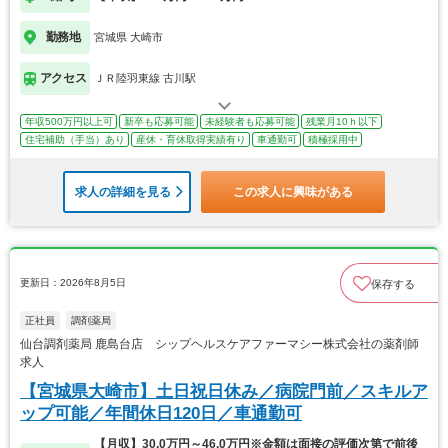
勤務地
宮城県 大崎市
アクセス
ＪＲ陸羽東線 古川駅
年収500万円以上可
新卒も応募可能
未経験者も応募可能
残業月10ｈ以下
住宅補助（手当）あり
産休・育休取得実績有り
車通勤可
積極採用中
求人の詳細を見る
この求人に興味がある
更新日：2026年8月5日
保存する
正社員
調剤薬局
仙台調剤薬局 鹿島台店 シップヘルスケアファーマシー株式会社の薬剤師
求人
【宮城県大崎市】土日祝日休み／病院門前／スキルア
ップ可能／年間休日120日／車通勤可
【月収】30.0万円～46.0万円※金額は面接の評価次第で前後