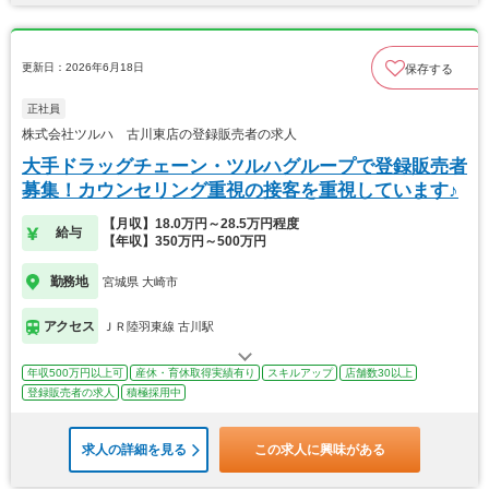
更新日：2026年6月18日
保存する
正社員
株式会社ツルハ 古川東店の登録販売者の求人
大手ドラッグチェーン・ツルハグループで登録販売者
募集！カウンセリング重視の接客を重視しています♪
【月収】18.0万円～28.5万円程度
給与
【年収】350万円～500万円
勤務地
宮城県 大崎市
アクセス
ＪＲ陸羽東線 古川駅
年収500万円以上可
産休・育休取得実績有り
スキルアップ
店舗数30以上
登録販売者の求人
積極採用中
求人の詳細を見る
この求人に興味がある