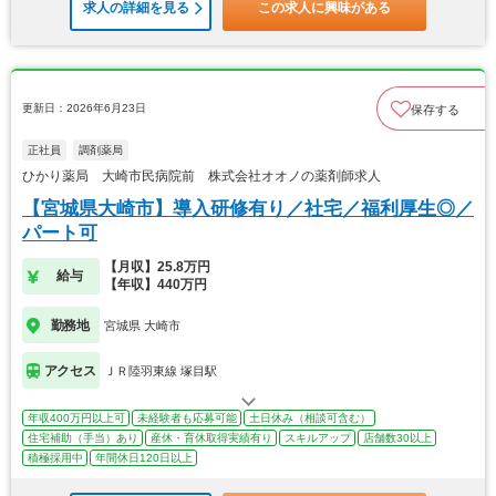
求人の詳細を見る
この求人に興味がある
更新日：2026年6月23日
保存する
正社員
調剤薬局
ひかり薬局 大崎市民病院前 株式会社オオノの薬剤師求人
【宮城県大崎市】導入研修有り／社宅／福利厚生◎／
パート可
【月収】25.8万円
給与
【年収】440万円
勤務地
宮城県 大崎市
アクセス
ＪＲ陸羽東線 塚目駅
年収400万円以上可
未経験者も応募可能
土日休み（相談可含む）
住宅補助（手当）あり
産休・育休取得実績有り
スキルアップ
店舗数30以上
積極採用中
年間休日120日以上