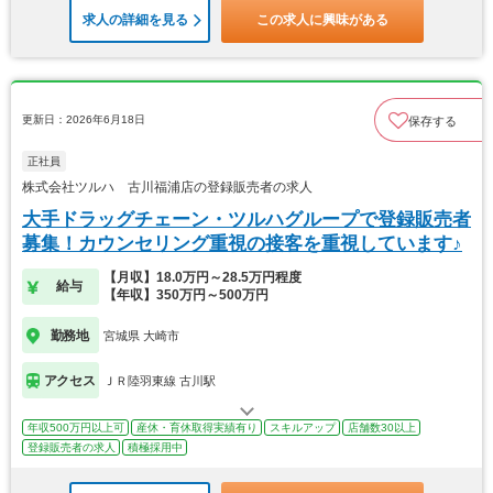
求人の詳細を見る
この求人に興味がある
更新日：2026年6月18日
保存する
正社員
株式会社ツルハ 古川福浦店の登録販売者の求人
大手ドラッグチェーン・ツルハグループで登録販売者
募集！カウンセリング重視の接客を重視しています♪
【月収】18.0万円～28.5万円程度
給与
【年収】350万円～500万円
勤務地
宮城県 大崎市
アクセス
ＪＲ陸羽東線 古川駅
年収500万円以上可
産休・育休取得実績有り
スキルアップ
店舗数30以上
登録販売者の求人
積極採用中