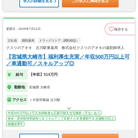
求人の詳細を見る
この求人に興味がある
更新日：2026年7月21日
保存する
正社員
調剤薬局
ドラッグストア（調剤併設）
クスリのアオキ 古川駅東薬局 株式会社クスリのアオキの薬剤師求人
【宮城県大崎市】福利厚生充実／年収500万円以上可
／車通勤可／スキルアップ◎
給与
【年収】514万円
勤務地
宮城県 大崎市
アクセス
ＪＲ陸羽東線 古川駅
年収500万円以上可
未経験者も応募可能
住宅補助（手当）あり
産休・育休取得実績有り
スキルアップ
駅チカ
車通勤可
店舗数30以上
積極採用中