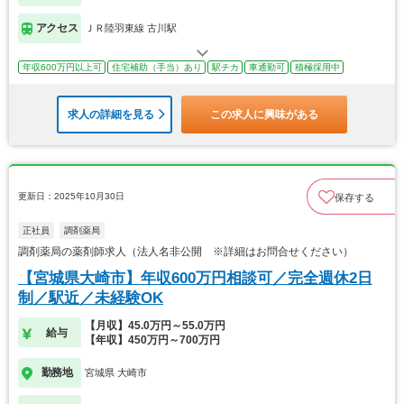
アクセス
ＪＲ陸羽東線 古川駅
年収600万円以上可
住宅補助（手当）あり
駅チカ
車通勤可
積極採用中
求人の詳細を見る
この求人に興味がある
更新日：2025年10月30日
保存する
正社員
調剤薬局
調剤薬局の薬剤師求人（法人名非公開 ※詳細はお問合せください）
【宮城県大崎市】年収600万円相談可／完全週休2日
制／駅近／未経験OK
【月収】45.0万円～55.0万円
給与
【年収】450万円～700万円
勤務地
宮城県 大崎市