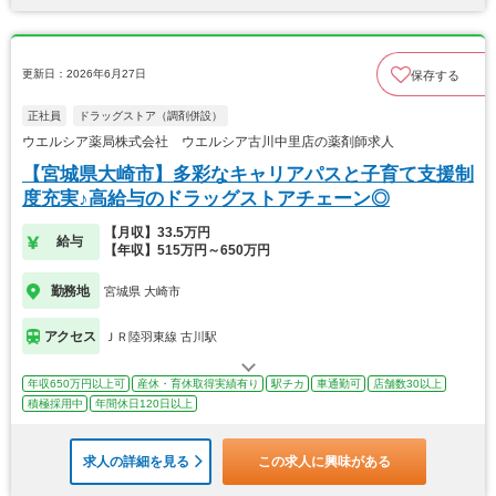
更新日：2026年6月27日
保存する
正社員
ドラッグストア（調剤併設）
ウエルシア薬局株式会社 ウエルシア古川中里店の薬剤師求人
【宮城県大崎市】多彩なキャリアパスと子育て支援制
度充実♪高給与のドラッグストアチェーン◎
【月収】33.5万円
給与
【年収】515万円～650万円
勤務地
宮城県 大崎市
アクセス
ＪＲ陸羽東線 古川駅
年収650万円以上可
産休・育休取得実績有り
駅チカ
車通勤可
店舗数30以上
積極採用中
年間休日120日以上
求人の詳細を見る
この求人に興味がある