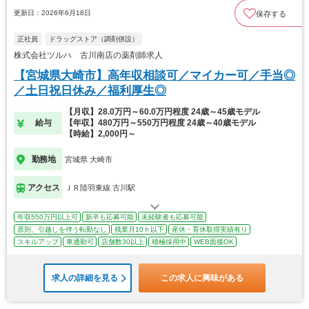
更新日：2026年6月18日
保存する
正社員
ドラッグストア（調剤併設）
株式会社ツルハ 古川南店の薬剤師求人
【宮城県大崎市】高年収相談可／マイカー可／手当◎
／土日祝日休み／福利厚生◎
【月収】28.0万円～60.0万円程度 24歳～45歳モデル
給与
【年収】480万円～550万円程度 24歳～40歳モデル
【時給】2,000円～
勤務地
宮城県 大崎市
アクセス
ＪＲ陸羽東線 古川駅
年収550万円以上可
新卒も応募可能
未経験者も応募可能
原則、引越しを伴う転勤なし
残業月10ｈ以下
産休・育休取得実績有り
スキルアップ
車通勤可
店舗数30以上
積極採用中
WEB面接OK
求人の詳細を見る
この求人に興味がある