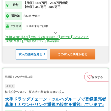
【月収】18.0万円～28.5万円程度
給与
【年収】350万円～500万円
勤務地
宮城県 大崎市
アクセス
ＪＲ陸羽東線 古川駅
年収500万円以上可
産休・育休取得実績有り
総合門前
スキルアップ
店舗数30以上
登録販売者の求人
積極採用中
求人の詳細を見る
この求人に興味がある
更新日：2026年6月18日
保存する
正社員
株式会社ツルハ 桜木店の登録販売者の求人
大手ドラッグチェーン・ツルハグループで登録販売者
募集！カウンセリング重視の接客を重視しています♪