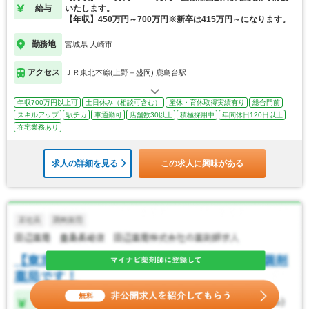
給与
いたします。
【年収】450万円～700万円※新卒は415万円～になります。
勤務地
宮城県 大崎市
アクセス
ＪＲ東北本線(上野－盛岡) 鹿島台駅
年収700万円以上可
土日休み（相談可含む）
産休・育休取得実績有り
総合門前
スキルアップ
駅チカ
車通勤可
店舗数30以上
積極採用中
年間休日120日以上
在宅業務あり
求人の詳細を見る
この求人に興味がある