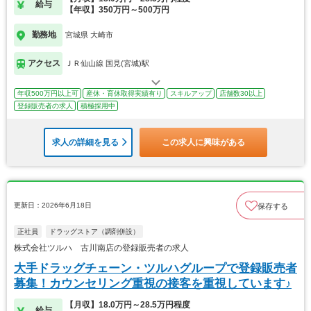
給与
【年収】350万円～500万円
勤務地
宮城県 大崎市
アクセス
ＪＲ仙山線 国見(宮城)駅
年収500万円以上可
産休・育休取得実績有り
スキルアップ
店舗数30以上
登録販売者の求人
積極採用中
求人の詳細を見る
この求人に興味がある
更新日：2026年6月18日
保存する
正社員
ドラッグストア（調剤併設）
株式会社ツルハ 古川南店の登録販売者の求人
大手ドラッグチェーン・ツルハグループで登録販売者
募集！カウンセリング重視の接客を重視しています♪
【月収】18.0万円～28.5万円程度
給与