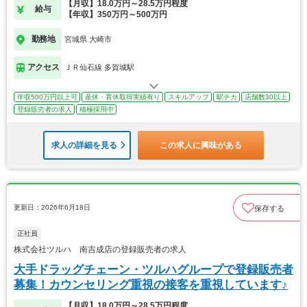
【月収】18.0万円～28.5万円程度
給与
【年収】350万円～500万円
勤務地
宮城県 大崎市
アクセス
ＪＲ仙石線 多賀城駅
年収500万円以上可
産休・育休取得実績有り
スキルアップ
駅チカ
店舗数30以上
登録販売者の求人
積極採用中
求人の詳細を見る
この求人に興味がある
更新日：2026年6月18日
保存する
正社員
株式会社ツルハ 南吉成店の登録販売者の求人
大手ドラッグチェーン・ツルハグループで登録販売者
募集！カウンセリング重視の接客を重視しています♪
【月収】18.0万円～28.5万円程度