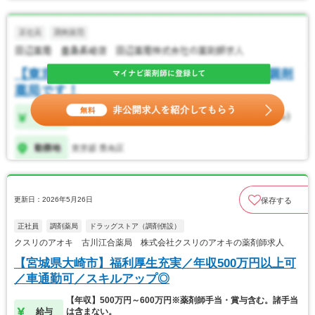
更新日：2026年5月26日
保存する
正社員
調剤薬局
ドラッグストア（調剤併設）
クスリのアオキ 古川江合薬局 株式会社クスリのアオキの薬剤師求人
【宮城県大崎市】福利厚生充実／年収500万円以上可
／車通勤可／スキルアップ◎
【年収】500万円～600万円※薬剤師手当・賞与含む。諸手当
給与
は含まない。