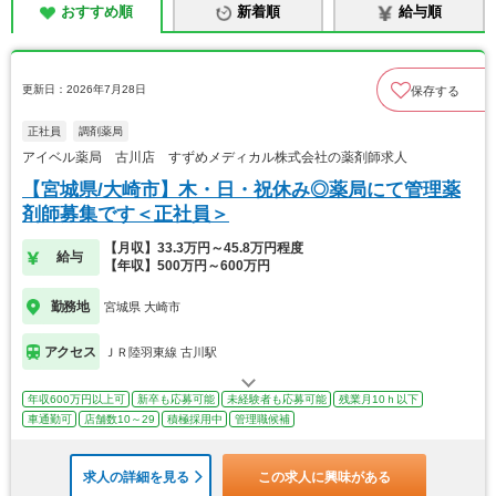
おすすめ順
新着順
給与順
更新日：2026年7月28日
保存する
正社員
調剤薬局
アイベル薬局 古川店 すずめメディカル株式会社の薬剤師求人
【宮城県/大崎市】木・日・祝休み◎薬局にて管理薬
剤師募集です＜正社員＞
【月収】33.3万円～45.8万円程度
給与
【年収】500万円～600万円
勤務地
宮城県 大崎市
アクセス
ＪＲ陸羽東線 古川駅
年収600万円以上可
新卒も応募可能
未経験者も応募可能
残業月10ｈ以下
車通勤可
店舗数10～29
積極採用中
管理職候補
求人の詳細を見る
この求人に興味がある