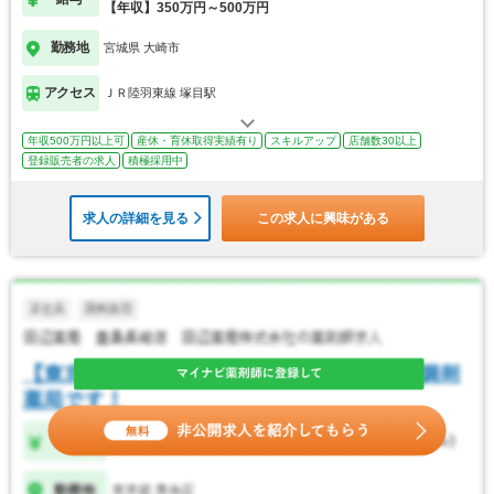
【年収】350万円～500万円
勤務地
宮城県 大崎市
アクセス
ＪＲ陸羽東線 塚目駅
年収500万円以上可
産休・育休取得実績有り
スキルアップ
店舗数30以上
登録販売者の求人
積極採用中
求人の詳細を見る
この求人に興味がある