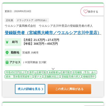
更新日：2026年6月18日
保存する
正社員
ドラッグストア（OTCのみ）
ウエルシア薬局株式会社 ウエルシア古川中里店の登録販売者の求人
登録販売者（宮城県大崎市／ウエルシア古川中里店）
【月収】21.5万円～27.0万円
給与
【年収】308万円～450万円
勤務地
宮城県 大崎市
アクセス
ＪＲ陸羽東線 古川駅
年収450万円以上可
新卒も応募可能
未経験者も応募可能
住宅補助（手当）あり
産休・育休取得実績有り
駅チカ
店舗数30以上
登録販売者の求人
積極採用中
求人の詳細を見る
この求人に興味がある