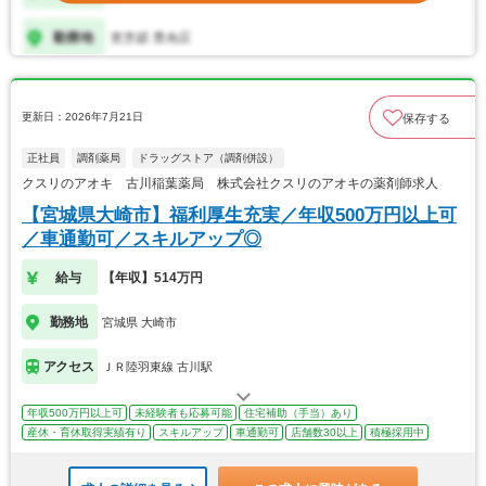
更新日：2026年7月21日
保存する
正社員
調剤薬局
ドラッグストア（調剤併設）
クスリのアオキ 古川稲葉薬局 株式会社クスリのアオキの薬剤師求人
【宮城県大崎市】福利厚生充実／年収500万円以上可
／車通勤可／スキルアップ◎
給与
【年収】514万円
勤務地
宮城県 大崎市
アクセス
ＪＲ陸羽東線 古川駅
年収500万円以上可
未経験者も応募可能
住宅補助（手当）あり
産休・育休取得実績有り
スキルアップ
車通勤可
店舗数30以上
積極採用中