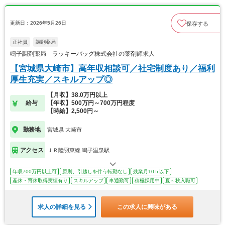
更新日：2026年5月26日
保存する
正社員
調剤薬局
鳴子調剤薬局 ラッキーバッグ株式会社の薬剤師求人
【宮城県大崎市】高年収相談可／社宅制度あり／福利
厚生充実／スキルアップ◎
【月収】38.0万円以上
給与
【年収】500万円～700万円程度
【時給】2,500円～
勤務地
宮城県 大崎市
アクセス
ＪＲ陸羽東線 鳴子温泉駅
年収700万円以上可
原則、引越しを伴う転勤なし
残業月10ｈ以下
産休・育休取得実績有り
スキルアップ
車通勤可
積極採用中
夏～秋入職可
求人の詳細を見る
この求人に興味がある