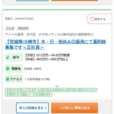
更新日：2026年7月28日
保存する
正社員
調剤薬局
アイベル薬局 古川店 すずめメディカル株式会社の薬剤師求人
【宮城県/大崎市】木・日・祝休み◎薬局にて薬剤師
募集です＜正社員＞
【月収】33.3万円～45.8万円程度
給与
【年収】400万円～550万円以上
勤務地
宮城県 大崎市
アクセス
ＪＲ陸羽東線 古川駅
年収550万円以上可
新卒も応募可能
未経験者も応募可能
残業月10ｈ以下
車通勤可
店舗数10～29
積極採用中
求人の詳細を見る
この求人に興味がある