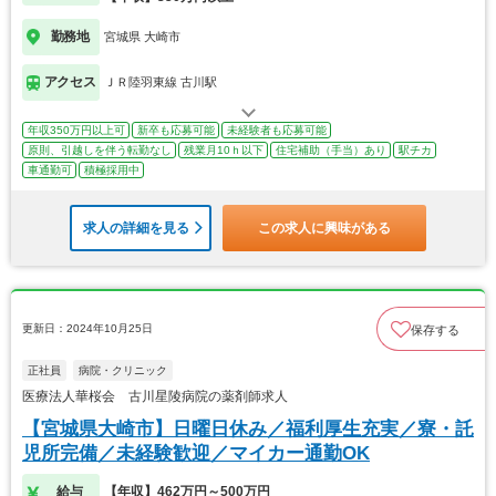
勤務地
宮城県 大崎市
アクセス
ＪＲ陸羽東線 古川駅
年収350万円以上可
新卒も応募可能
未経験者も応募可能
原則、引越しを伴う転勤なし
残業月10ｈ以下
住宅補助（手当）あり
駅チカ
車通勤可
積極採用中
求人の詳細を見る
この求人に興味がある
更新日：2024年10月25日
保存する
正社員
病院・クリニック
医療法人華桜会 古川星陵病院の薬剤師求人
【宮城県大崎市】日曜日休み／福利厚生充実／寮・託
児所完備／未経験歓迎／マイカー通勤OK
給与
【年収】462万円～500万円