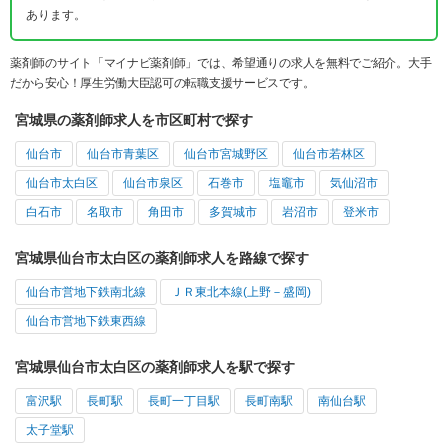
あります。
薬剤師のサイト「マイナビ薬剤師」では、希望通りの求人を無料でご紹介。大手
だから安心！厚生労働大臣認可の転職支援サービスです。
宮城県の薬剤師求人を市区町村で探す
仙台市
仙台市青葉区
仙台市宮城野区
仙台市若林区
仙台市太白区
仙台市泉区
石巻市
塩竈市
気仙沼市
白石市
名取市
角田市
多賀城市
岩沼市
登米市
宮城県仙台市太白区の薬剤師求人を路線で探す
仙台市営地下鉄南北線
ＪＲ東北本線(上野－盛岡)
仙台市営地下鉄東西線
宮城県仙台市太白区の薬剤師求人を駅で探す
富沢駅
長町駅
長町一丁目駅
長町南駅
南仙台駅
太子堂駅