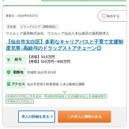
更新日：2026年6月27日
保存する
正社員
ドラッグストア（調剤併設）
ウエルシア薬局株式会社 ウエルシア仙台八木山南店の薬剤師求人
【仙台市太白区】多彩なキャリアパスと子育て支援制
度充実♪高給与のドラッグストアチェーン◎
【月収】33.5万円
給与
【年収】515万円～650万円
勤務地
宮城県 仙台市太白区
アクセス
仙台市営地下鉄東西線 八木山動物公園駅
年収650万円以上可
産休・育休取得実績有り
店舗数30以上
積極採用中
年間休日120日以上
求人の詳細を見る
この求人に興味がある