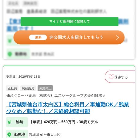
更新日：2026年6月18日
保存する
正社員
調剤薬局
募集停止
仙台クローバ薬局 株式会社エスシーグループの薬剤師求人
【宮城県仙台市太白区】総合科目／車通勤OK／残業
少なめ／転勤なし／未経験相談可能
給与
【年収】420万円～550万円～30歳モデル
勤務地
宮城県 仙台市太白区