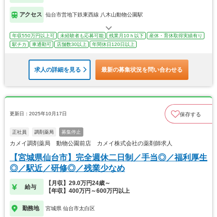
アクセス
仙台市営地下鉄東西線 八木山動物公園駅
年収550万円以上可
未経験者も応募可能
残業月10ｈ以下
産休・育休取得実績有り
駅チカ
車通勤可
店舗数30以上
年間休日120日以上
求人の詳細を見る
最新の募集状況を問い合わせる
更新日：2025年10月17日
保存する
正社員
調剤薬局
募集停止
カメイ調剤薬局 動物公園前店 カメイ株式会社の薬剤師求人
【宮城県仙台市】完全週休二日制／手当◎／福利厚生
◎／駅近／研修◎／残業少なめ
【月収】29.0万円24歳～
給与
【年収】400万円～600万円以上
勤務地
宮城県 仙台市太白区