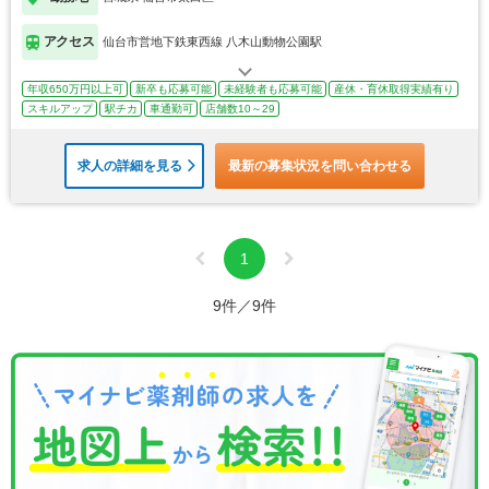
アクセス
仙台市営地下鉄東西線 八木山動物公園駅
年収650万円以上可
新卒も応募可能
未経験者も応募可能
産休・育休取得実績有り
スキルアップ
駅チカ
車通勤可
店舗数10～29
求人の詳細を見る
最新の募集状況を問い合わせる
1
9件／9件