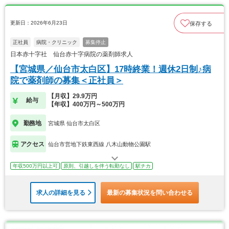
更新日：2026年6月23日
保存する
正社員
病院・クリニック
募集停止
日本赤十字社 仙台赤十字病院の薬剤師求人
【宮城県／仙台市太白区】17時終業！週休2日制♪病
院で薬剤師の募集＜正社員＞
【月収】29.9万円
給与
【年収】400万円～500万円
勤務地
宮城県 仙台市太白区
アクセス
仙台市営地下鉄東西線 八木山動物公園駅
年収500万円以上可
原則、引越しを伴う転勤なし
駅チカ
求人の詳細を見る
最新の募集状況を問い合わせる