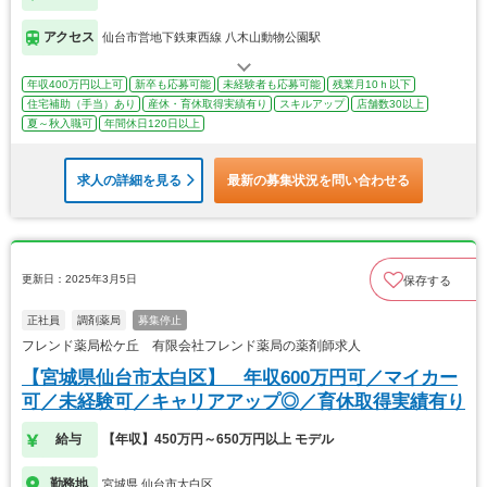
アクセス
仙台市営地下鉄東西線 八木山動物公園駅
年収400万円以上可
新卒も応募可能
未経験者も応募可能
残業月10ｈ以下
住宅補助（手当）あり
産休・育休取得実績有り
スキルアップ
店舗数30以上
夏～秋入職可
年間休日120日以上
求人の詳細を見る
最新の募集状況を問い合わせる
更新日：2025年3月5日
保存する
正社員
調剤薬局
募集停止
フレンド薬局松ケ丘 有限会社フレンド薬局の薬剤師求人
【宮城県仙台市太白区】 年収600万円可／マイカー
可／未経験可／キャリアアップ◎／育休取得実績有り
給与
【年収】450万円～650万円以上 モデル
勤務地
宮城県 仙台市太白区