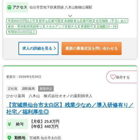
アクセス
仙台市営地下鉄東西線 八木山動物公園駅
年収600万円以上可
新卒も応募可能
未経験者も応募可能
住宅補助（手当）あり
産休・育休取得実績有り
スキルアップ
駅チカ
車通勤可
店舗数10～29
年間休日120日以上
求人の詳細を見る
最新の募集状況を問い合わせる
更新日：2026年5月26日
保存する
正社員
調剤薬局
募集停止
ひかり薬局 八木山 株式会社オオノの薬剤師求人
【宮城県仙台市太白区】残業少なめ／導入研修有り／
社宅／福利厚生◎
【月収】25.8万円
給与
【年収】440万円
勤務地
宮城県 仙台市太白区