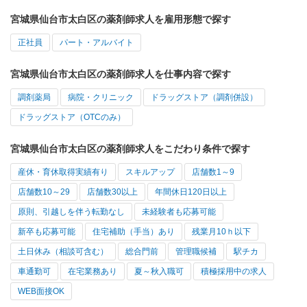
宮城県仙台市太白区の薬剤師求人を雇用形態で探す
正社員
パート・アルバイト
宮城県仙台市太白区の薬剤師求人を仕事内容で探す
調剤薬局
病院・クリニック
ドラッグストア（調剤併設）
ドラッグストア（OTCのみ）
宮城県仙台市太白区の薬剤師求人をこだわり条件で探す
産休・育休取得実績有り
スキルアップ
店舗数1～9
店舗数10～29
店舗数30以上
年間休日120日以上
原則、引越しを伴う転勤なし
未経験者も応募可能
新卒も応募可能
住宅補助（手当）あり
残業月10ｈ以下
土日休み（相談可含む）
総合門前
管理職候補
駅チカ
車通勤可
在宅業務あり
夏～秋入職可
積極採用中の求人
WEB面接OK