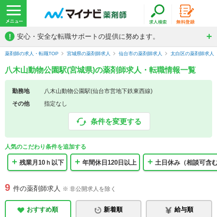
!
安心・安全な転職サポートの提供に努めます。
薬剤師の求人・転職TOP
宮城県の薬剤師求人
仙台市の薬剤師求人
太白区の薬剤師求人
八木山動物公園駅(宮城県)の薬剤師求人・転職情報一覧
勤務地
八木山動物公園駅(仙台市営地下鉄東西線)
その他
指定なし
条件を変更する
人気のこだわり条件を追加する
残業月10ｈ以下
年間休日120日以上
土日休み（相談可含
9
件の薬剤師求人
※ 非公開求人を除く
おすすめ順
新着順
給与順