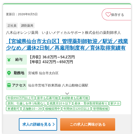
更新日：2026年8月5日
保存する
正社員
調剤薬局
八木山オレンジ薬局 いまいメディカルサポート株式会社の薬剤師求人
【宮城県仙台市太白区】管理薬剤師歓迎／駅近／残業
少なめ／週休2日制／再雇用制度有／育休取得実績有
【月収】36.0万円～54.2万円
給与
【年収】432万円～650万円
勤務地
宮城県 仙台市太白区
アクセス
仙台市営地下鉄東西線 八木山動物公園駅
年収650万円以上可
新卒も応募可能
未経験者も応募可能
原則、引越しを伴う転勤なし
残業月10ｈ以下
産休・育休取得実績有り
駅チカ
車通勤可
店舗数10～29
積極採用中
年間休日120日以上
管理職候補
求人の詳細を見る
この求人に興味がある