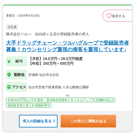
更新日：2026年6月18日
保存する
正社員
株式会社ツルハ 仙台緑ヶ丘店の登録販売者の求人
大手ドラッグチェーン・ツルハグループで登録販売者
募集！カウンセリング重視の接客を重視しています♪
【月収】18.0万円～28.5万円程度
給与
【年収】350万円～500万円
勤務地
宮城県 仙台市太白区
アクセス
仙台市営地下鉄東西線 八木山動物公園駅
年収500万円以上可
産休・育休取得実績有り
スキルアップ
店舗数30以上
登録販売者の求人
積極採用中
求人の詳細を見る
この求人に興味がある