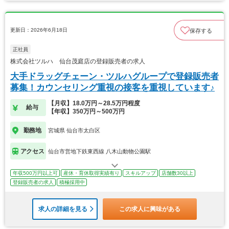
更新日：2026年6月18日
保存する
正社員
株式会社ツルハ 仙台茂庭店の登録販売者の求人
大手ドラッグチェーン・ツルハグループで登録販売者
募集！カウンセリング重視の接客を重視しています♪
【月収】18.0万円～28.5万円程度
給与
【年収】350万円～500万円
勤務地
宮城県 仙台市太白区
アクセス
仙台市営地下鉄東西線 八木山動物公園駅
年収500万円以上可
産休・育休取得実績有り
スキルアップ
店舗数30以上
登録販売者の求人
積極採用中
求人の詳細を見る
この求人に興味がある