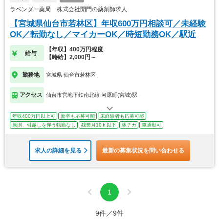
ラベンダー薬局 株式会社開門の薬剤師求人
【宮城県仙台市若林区】年収600万円相談可／未経験
OK／転勤なし／マイカーOK／時短勤務OK／駅近
【年収】400万円程度
給与
【時給】2,000円～
勤務地
宮城県 仙台市若林区
アクセス
仙台市営地下鉄南北線 河原町(宮城)駅
年収400万円以上可
新卒も応募可能
未経験者も応募可能
原則、引越しを伴う転勤なし
残業月10ｈ以下
駅チカ
車通勤可
求人の詳細を見る
最新の募集状況を問い合わせる
1
9件／9件