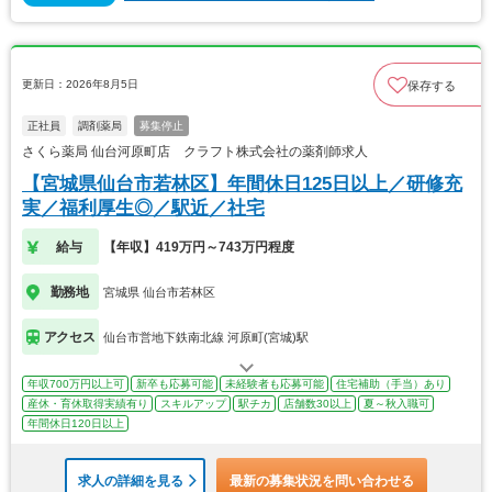
更新日：2026年8月5日
保存する
正社員
調剤薬局
募集停止
さくら薬局 仙台河原町店 クラフト株式会社の薬剤師求人
【宮城県仙台市若林区】年間休日125日以上／研修充
実／福利厚生◎／駅近／社宅
給与
【年収】419万円～743万円程度
勤務地
宮城県 仙台市若林区
アクセス
仙台市営地下鉄南北線 河原町(宮城)駅
年収700万円以上可
新卒も応募可能
未経験者も応募可能
住宅補助（手当）あり
産休・育休取得実績有り
スキルアップ
駅チカ
店舗数30以上
夏～秋入職可
年間休日120日以上
求人の詳細を見る
最新の募集状況を問い合わせる