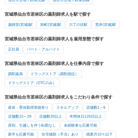
仙台市営地下鉄南北線
仙台市営地下鉄東西線
宮城県仙台市若林区の薬剤師求人を駅で探す
薬師堂(宮城)駅
卸町(宮城)駅
六丁の目駅
荒井(宮城)駅
宮城県仙台市若林区の薬剤師求人を雇用形態で探す
正社員
パート・アルバイト
宮城県仙台市若林区の薬剤師求人を仕事内容で探す
調剤薬局
ドラッグストア（調剤併設）
ドラッグストア（OTCのみ）
宮城県仙台市若林区の薬剤師求人をこだわり条件で探す
産休・育休取得実績有り
スキルアップ
店舗数1～9
店舗数10～29
店舗数30以上
年間休日120日以上
原則、引越しを伴う転勤なし
未経験者も応募可能
新卒も応募可能
住宅補助（手当）あり
残業月10ｈ以下