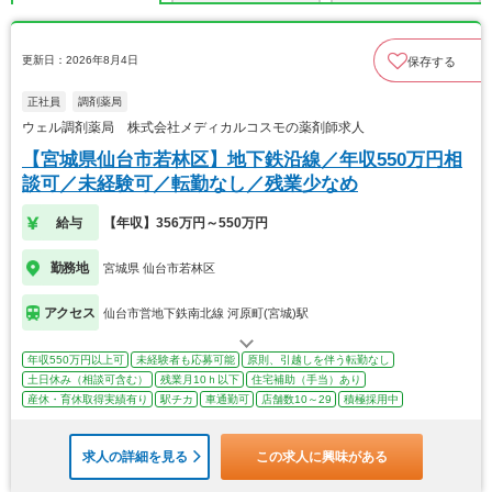
更新日：2026年8月4日
保存する
正社員
調剤薬局
ウェル調剤薬局 株式会社メディカルコスモの薬剤師求人
【宮城県仙台市若林区】地下鉄沿線／年収550万円相
談可／未経験可／転勤なし／残業少なめ
給与
【年収】356万円～550万円
勤務地
宮城県 仙台市若林区
アクセス
仙台市営地下鉄南北線 河原町(宮城)駅
年収550万円以上可
未経験者も応募可能
原則、引越しを伴う転勤なし
土日休み（相談可含む）
残業月10ｈ以下
住宅補助（手当）あり
産休・育休取得実績有り
駅チカ
車通勤可
店舗数10～29
積極採用中
求人の詳細を見る
この求人に興味がある