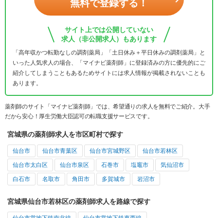
無料で登録する！
サイト上では公開していない
求人（非公開求人）もあります
「高年収かつ転勤なしの調剤薬局」「土日休み＋平日休みの調剤薬局」と
いった人気求人の場合、「マイナビ薬剤師」に登録済みの方に優先的にご
紹介してしまうこともあるためサイトには求人情報が掲載されないことも
あります。
薬剤師のサイト「マイナビ薬剤師」では、希望通りの求人を無料でご紹介。大手
だから安心！厚生労働大臣認可の転職支援サービスです。
宮城県の薬剤師求人を市区町村で探す
仙台市
仙台市青葉区
仙台市宮城野区
仙台市若林区
仙台市太白区
仙台市泉区
石巻市
塩竈市
気仙沼市
白石市
名取市
角田市
多賀城市
岩沼市
宮城県仙台市若林区の薬剤師求人を路線で探す