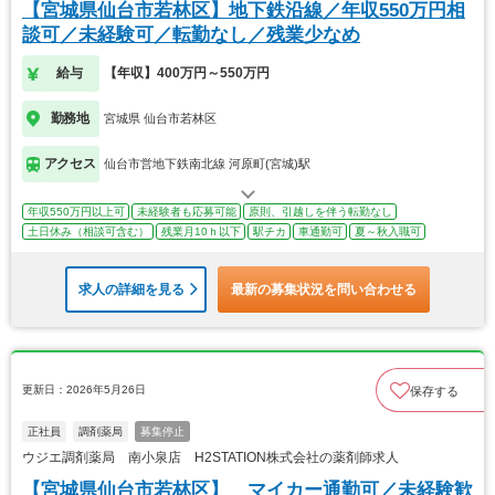
【宮城県仙台市若林区】地下鉄沿線／年収550万円相
談可／未経験可／転勤なし／残業少なめ
給与
【年収】400万円～550万円
勤務地
宮城県 仙台市若林区
アクセス
仙台市営地下鉄南北線 河原町(宮城)駅
年収550万円以上可
未経験者も応募可能
原則、引越しを伴う転勤なし
土日休み（相談可含む）
残業月10ｈ以下
駅チカ
車通勤可
夏～秋入職可
求人の詳細を見る
最新の募集状況を問い合わせる
更新日：2026年5月26日
保存する
正社員
調剤薬局
募集停止
ウジエ調剤薬局 南小泉店 H2STATION株式会社の薬剤師求人
【宮城県仙台市若林区】 マイカー通勤可／未経験歓