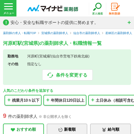
!
安心・安全な転職サポートの提供に努めます。
薬剤師の求人・転職TOP
宮城県の薬剤師求人
仙台市の薬剤師求人
若林区の薬剤師求人
河原町駅(宮城県)の薬剤師求人・転職情報一覧
勤務地
河原町(宮城)駅(仙台市営地下鉄南北線)
その他
指定なし
条件を変更する
人気のこだわり条件を追加する
残業月10ｈ以下
年間休日120日以上
土日休み（相談可含
9
件の薬剤師求人
※ 非公開求人を除く
おすすめ順
新着順
給与順