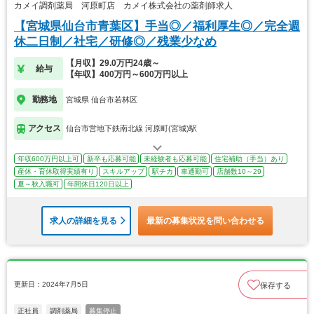
カメイ調剤薬局 河原町店 カメイ株式会社の薬剤師求人
【宮城県仙台市青葉区】手当◎／福利厚生◎／完全週
休二日制／社宅／研修◎／残業少なめ
【月収】29.0万円24歳～
給与
【年収】400万円～600万円以上
勤務地
宮城県 仙台市若林区
アクセス
仙台市営地下鉄南北線 河原町(宮城)駅
年収600万円以上可
新卒も応募可能
未経験者も応募可能
住宅補助（手当）あり
産休・育休取得実績有り
スキルアップ
駅チカ
車通勤可
店舗数10～29
夏～秋入職可
年間休日120日以上
求人の詳細を見る
最新の募集状況を問い合わせる
更新日：2024年7月5日
保存する
正社員
調剤薬局
募集停止