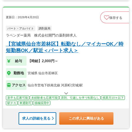
更新日：2026年4月20日
保存する
パート・アルバイト
調剤薬局
ラベンダー薬局 株式会社開門の薬剤師求人
【宮城県仙台市若林区】転勤なし／マイカーOK／時
短勤務OK／駅近＜パート求人＞
給与
【時給】2,000円～
勤務地
宮城県 仙台市若林区
アクセス
仙台市営地下鉄南北線 河原町(宮城)駅
新卒も応募可能
未経験者も応募可能
原則、引越しを伴う転勤なし
残業月10ｈ以下
駅チカ
車通勤可
積極採用中
求人の詳細を見る
この求人に興味がある