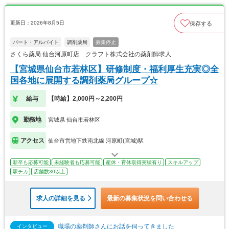
更新日：2026年8月5日
保存する
パート・アルバイト
調剤薬局
募集停止
さくら薬局 仙台河原町店 クラフト株式会社の薬剤師求人
【宮城県仙台市若林区】研修制度・福利厚生充実◎全
国各地に展開する調剤薬局グループ☆
給与
【時給】2,000円～2,200円
勤務地
宮城県 仙台市若林区
アクセス
仙台市営地下鉄南北線 河原町(宮城)駅
新卒も応募可能
未経験者も応募可能
産休・育休取得実績有り
スキルアップ
駅チカ
店舗数30以上
求人の詳細を見る
最新の募集状況を問い合わせる
職場の薬剤師さんにお話を伺ってきました
インタビュー