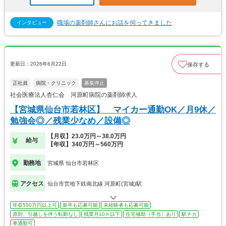
職場の薬剤師さんにお話を伺ってきました
インタビュー
更新日：2026年6月22日
保存する
正社員
病院・クリニック
募集停止
社会医療法人杏仁会 河原町病院の薬剤師求人
【宮城県仙台市若林区】 マイカー通勤OK／月9休／
勉強会◎／残業少なめ／設備◎
【月収】23.0万円～38.0万円
給与
【年収】340万円～560万円
勤務地
宮城県 仙台市若林区
アクセス
仙台市営地下鉄南北線 河原町(宮城)駅
年収550万円以上可
新卒も応募可能
未経験者も応募可能
原則、引越しを伴う転勤なし
残業月10ｈ以下
住宅補助（手当）あり
駅チカ
車通勤可