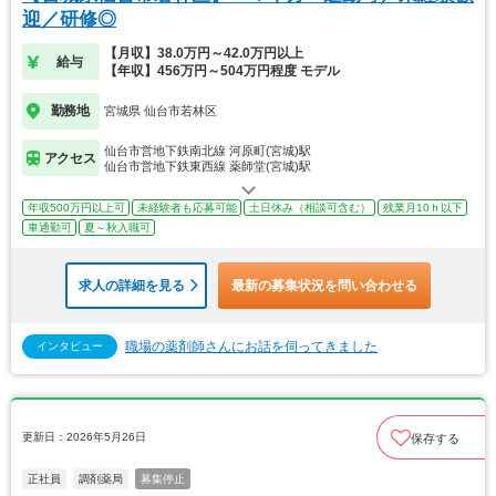
迎／研修◎
【月収】38.0万円～42.0万円以上
給与
【年収】456万円～504万円程度 モデル
勤務地
宮城県 仙台市若林区
仙台市営地下鉄南北線 河原町(宮城)駅
アクセス
仙台市営地下鉄東西線 薬師堂(宮城)駅
年収500万円以上可
未経験者も応募可能
土日休み（相談可含む）
残業月10ｈ以下
車通勤可
夏～秋入職可
求人の詳細を見る
最新の募集状況を問い合わせる
職場の薬剤師さんにお話を伺ってきました
インタビュー
更新日：2026年5月26日
保存する
正社員
調剤薬局
募集停止