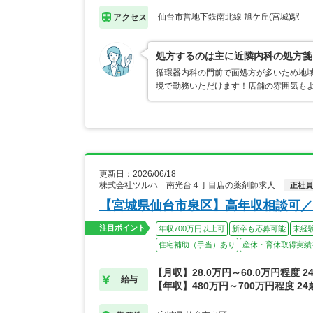
仙台市営地下鉄南北線 旭ケ丘(宮城)駅
アクセス
処方するのは主に近隣内科の処方箋
循環器内科の門前で面処方が多いため地
境で勤務いただけます！店舗の雰囲気も
更新日：2026/06/18
株式会社ツルハ 南光台４丁目店の薬剤師求人
正社員
【宮城県仙台市泉区】高年収相談可／
注目ポイント
年収700万円以上可
新卒も応募可能
未経
住宅補助（手当）あり
産休・育休取得実績
【月収】28.0万円～60.0万円程度 
給与
【年収】480万円～700万円程度 2