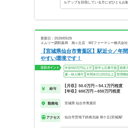
ルアップを目指している方にぜひともお
更新日：2026/05/26
エムツー調剤薬局 旭ヶ丘店 M2ファーマシー株式会
【宮城県仙台市青葉区】駅近☆／年間
やすい環境です！
注目ポイント
年収650万円以上可
新卒も応募可能
残業
夏～秋入職可
年間休日120日以上
管理職
【月収】50.0万円～54.1万円程度
給与
【年収】600万円～650万円程度
宮城県 仙台市青葉区
勤務地
仙台市営地下鉄南北線 旭ケ丘(宮城)駅
アクセス