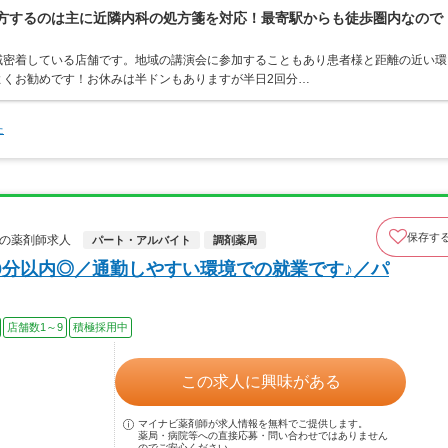
処方するのは主に近隣内科の処方箋を対応！最寄駅からも徒歩圏内なので
域密着している店舗です。地域の講演会に参加することもあり患者様と距離の近い環
よくお勧めです！お休みは半ドンもありますが半日2回分…
た
保存す
社の薬剤師求人
パート・アルバイト
調剤薬局
0分以内◎／通勤しやすい環境での就業です♪／パ
店舗数1～9
積極採用中
この求人に興味がある
マイナビ薬剤師が求人情報を無料でご提供します。
薬局・病院等への直接応募・問い合わせではありません
のでご安心ください。