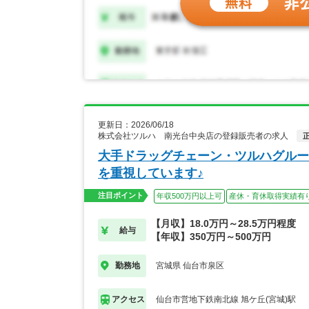
更新日：2026/06/18
株式会社ツルハ 南光台中央店の登録販売者の求人
大手ドラッグチェーン・ツルハグルー
を重視しています♪
注目ポイント
年収500万円以上可
産休・育休取得実績有
【月収】18.0万円～28.5万円程度
給与
【年収】350万円～500万円
宮城県 仙台市泉区
勤務地
仙台市営地下鉄南北線 旭ケ丘(宮城)駅
アクセス