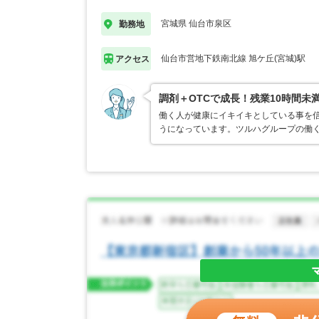
宮城県 仙台市泉区
勤務地
仙台市営地下鉄南北線 旭ケ丘(宮城)駅
アクセス
調剤＋OTCで成長！残業10時間未
働く人が健康にイキイキとしている事を
うになっています。ツルハグループの働