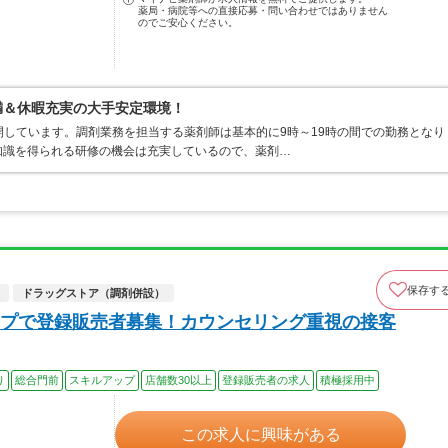
薬局・病院等への直接応募・問い合わせではありません
のでご安心ください。
満＆休暇充実の大手安定環境！
開しています。調剤業務を担当する薬剤師は基本的に9時～19時の間での勤務となり
知識を得られる研修の機会は充実しているので、薬剤…
保存す
ドラッグストア（調剤併設）
プで登録販売者募集！カウンセリング重視の接客
り
総合門前
スキルアップ
店舗数30以上
登録販売者の求人
積極採用中
この求人に興味がある