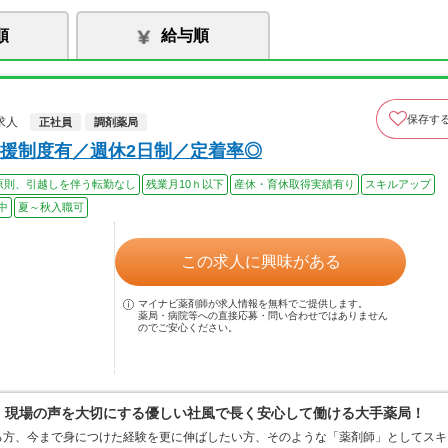
順
給与順
保存す
求人
正社員
調剤薬局
援制度有／週休2日制／定着率◎
原則、引越しを伴う転勤なし
残業月10ｈ以下
産休・育休取得実績有り
スキルアップ
中
夏～秋入職可
この求人に興味がある
マイナビ薬剤師が求人情報を無料でご提供します。
薬局・病院等への直接応募・問い合わせではありません
のでご安心ください。
0％、現場の声を大切にする優しい社風で長く安心して働ける大手薬局！
る方、今まで身につけた経験を更に伸ばしたい方、そのような「薬剤師」としてスキ