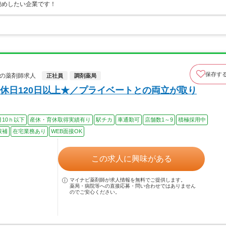
勧めしたい企業です！
保存す
社の薬剤師求人
正社員
調剤薬局
休日120日以上★／プライベートとの両立が取り
月10ｈ以下
産休・育休取得実績有り
駅チカ
車通勤可
店舗数1～9
積極採用中
候補
在宅業務あり
WEB面接OK
この求人に興味がある
マイナビ薬剤師が求人情報を無料でご提供します。
薬局・病院等への直接応募・問い合わせではありません
のでご安心ください。