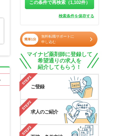
この条件で再検索（
1,102
件）
検索条件を保存する
無料転職サポートに
簡単1分
申し込む
マイナビ薬剤師に登録して
希望通りの求人を
紹介してもらう！
STEP1
る
ご登録
STEP2
求人のご紹介
STEP3