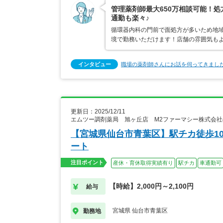
管理薬剤師最大650万相談可能！
通勤も楽々♪
循環器内科の門前で面処方が多いため地
境で勤務いただけます！店舗の雰囲気も
インタビュー
職場の薬剤師さんにお話を伺ってきまし
更新日：2025/12/11
エムツー調剤薬局 旭ヶ丘店 M2ファーマシー株式会
【宮城県仙台市青葉区】駅チカ徒歩1
ート
注目ポイント
産休・育休取得実績有り
駅チカ
車通勤可
【時給】2,000円～2,100円
給与
宮城県 仙台市青葉区
勤務地