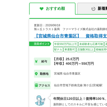
おすすめ順
新着
更新日：2026/06/18
旭ヶ丘トラスト薬局 ファーマライズ株式会社の薬剤師
【宮城県仙台市青葉区】 資格取得支
注目ポイント
年収550万円以上可
未経験者も応募可能
駅チカ
車通勤可
店舗数30以上
積極採用
【月収】25.0万円
給与
【年収】400万円～550万円
宮城県 仙台市青葉区
勤務地
仙台市営地下鉄南北線 旭ケ丘(宮城)駅
アクセス
年間休日120日以上！復帰率10
薬剤師としてのスキルに不安を感じてい