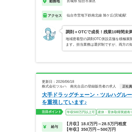
宮城県 仙台市泉区
勤務地
仙台市営地下鉄南北線 旭ケ丘(宮城)駅
アクセス
調剤＋OTCで成長！残業10時間未
地域密着型の調剤OTC併設店舗を積極展
ます。担当業務は選択制ですが、両方の
更新日：2026/06/18
株式会社ツルハ 南光台店の登録販売者の求人
正社員
大手ドラッグチェーン・ツルハグルー
を重視しています♪
注目ポイント
年収500万円以上可
産休・育休取得実績有
【月収】18.0万円～28.5万円程度
給与
【年収】350万円～500万円