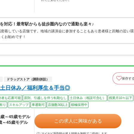
を対応！最寄駅からも徒歩圏内なので通勤も楽々♪
域密着している店舗です。地域の講演会に参加することもあり患者様と距離の近い環
よくお勧めです！
保存す
ドラッグストア（調剤併設）
土日休み／福利厚生＆手当◎
験者も応募可能
原則、引越しを伴う転勤なし
土日休み（相談可含む）
残業月10ｈ以下
有り
スキルアップ
車通勤可
店舗数30以上
積極採用中
24歳～45歳モデル
この求人に興味がある
4歳～45歳モデル
マイナビ薬剤師が求人情報を無料でご提供します。