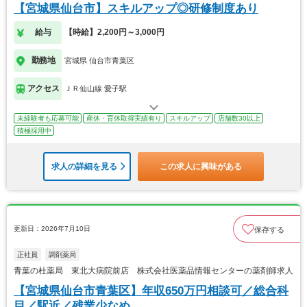
【宮城県仙台市】スキルアップ◎研修制度あり
給与
【時給】2,200円～3,000円
勤務地
宮城県 仙台市青葉区
アクセス
ＪＲ仙山線 愛子駅
未経験者も応募可能
産休・育休取得実績有り
スキルアップ
店舗数30以上
積極採用中
求人の詳細を見る
この求人に興味がある
更新日：2026年7月10日
保存する
正社員
調剤薬局
青葉の杜薬局 東北大病院前店 株式会社医薬品情報センターの薬剤師求人
【宮城県仙台市青葉区】年収650万円相談可／総合科
目／駅近／残業少なめ