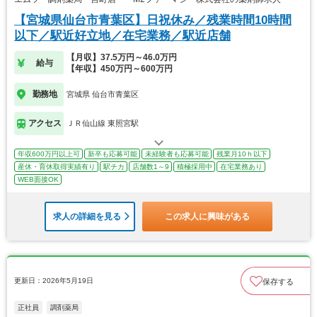
【宮城県仙台市青葉区】日祝休み／残業時間10時間
以下／駅近好立地／在宅業務／駅近店舗
【月収】37.5万円～46.0万円
給与
【年収】450万円～600万円
勤務地
宮城県 仙台市青葉区
アクセス
ＪＲ仙山線 東照宮駅
年収600万円以上可
新卒も応募可能
未経験者も応募可能
残業月10ｈ以下
産休・育休取得実績有り
駅チカ
店舗数1～9
積極採用中
在宅業務あり
WEB面接OK
求人の詳細を見る
この求人に興味がある
更新日：2026年5月19日
保存する
正社員
調剤薬局