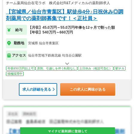
チーム薬局仙台在宅ラボ 株式会社R&Tメディカルの薬剤師求人
【宮城県／仙台市青葉区】駅徒歩4分♪日祝休み◎調
剤薬局での薬剤師募集です！＜正社員＞
【月収】45.0万円～55.0万円年俸を12ヶ月で割った額
給与
【年収】540万円～660万円
勤務地
宮城県 仙台市青葉区
アクセス
仙台市営地下鉄南北線 勾当台公園駅
年収650万円以上可
原則、引越しを伴う転勤なし
土日休み（相談可含む）
駅チカ
積極採用中
求人の詳細を見る
この求人に興味がある