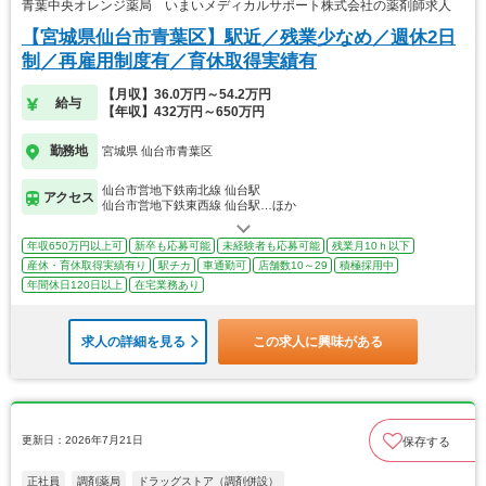
青葉中央オレンジ薬局 いまいメディカルサポート株式会社の薬剤師求人
【宮城県仙台市青葉区】駅近／残業少なめ／週休2日
制／再雇用制度有／育休取得実績有
【月収】36.0万円～54.2万円
給与
【年収】432万円～650万円
勤務地
宮城県 仙台市青葉区
仙台市営地下鉄南北線 仙台駅
アクセス
仙台市営地下鉄東西線 仙台駅…ほか
年収650万円以上可
新卒も応募可能
未経験者も応募可能
残業月10ｈ以下
産休・育休取得実績有り
駅チカ
車通勤可
店舗数10～29
積極採用中
年間休日120日以上
在宅業務あり
求人の詳細を見る
この求人に興味がある
更新日：2026年7月21日
保存する
正社員
調剤薬局
ドラッグストア（調剤併設）