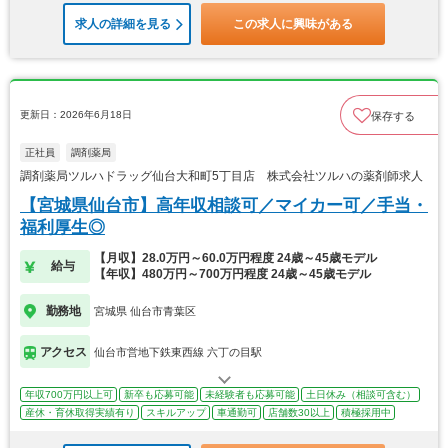
求人の詳細を見る
この求人に興味がある
更新日：2026年6月18日
保存する
正社員
調剤薬局
調剤薬局ツルハドラッグ仙台大和町5丁目店 株式会社ツルハの薬剤師求人
【宮城県仙台市】高年収相談可／マイカー可／手当・
福利厚生◎
【月収】28.0万円～60.0万円程度 24歳～45歳モデル
給与
【年収】480万円～700万円程度 24歳～45歳モデル
勤務地
宮城県 仙台市青葉区
アクセス
仙台市営地下鉄東西線 六丁の目駅
年収700万円以上可
新卒も応募可能
未経験者も応募可能
土日休み（相談可含む）
産休・育休取得実績有り
スキルアップ
車通勤可
店舗数30以上
積極採用中