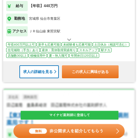
給与
【年収】440万円
勤務地
宮城県 仙台市青葉区
アクセス
ＪＲ仙山線 東照宮駅
年収400万円以上可
新卒も応募可能
未経験者も応募可能
土日休み（相談可含む）
住宅補助（手当）あり
産休・育休取得実績有り
スキルアップ
駅チカ
店舗数30以上
積極採用中
夏～秋入職可
年間休日120日以上
求人の詳細を見る
この求人に興味がある