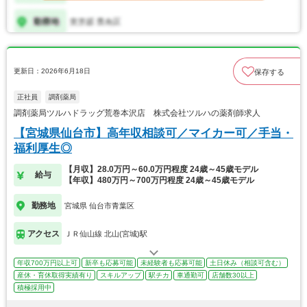
更新日：2026年6月18日
保存する
正社員
調剤薬局
調剤薬局ツルハドラッグ荒巻本沢店 株式会社ツルハの薬剤師求人
【宮城県仙台市】高年収相談可／マイカー可／手当・
福利厚生◎
【月収】28.0万円～60.0万円程度 24歳～45歳モデル
給与
【年収】480万円～700万円程度 24歳～45歳モデル
勤務地
宮城県 仙台市青葉区
アクセス
ＪＲ仙山線 北山(宮城)駅
年収700万円以上可
新卒も応募可能
未経験者も応募可能
土日休み（相談可含む）
産休・育休取得実績有り
スキルアップ
駅チカ
車通勤可
店舗数30以上
積極採用中