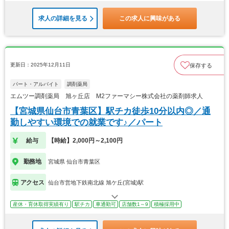
求人の詳細を見る
この求人に興味がある
更新日：2025年12月11日
保存する
パート・アルバイト
調剤薬局
エムツー調剤薬局 旭ヶ丘店 M2ファーマシー株式会社の薬剤師求人
【宮城県仙台市青葉区】駅チカ徒歩10分以内◎／通
勤しやすい環境での就業です♪／パート
給与
【時給】2,000円～2,100円
勤務地
宮城県 仙台市青葉区
アクセス
仙台市営地下鉄南北線 旭ケ丘(宮城)駅
産休・育休取得実績有り
駅チカ
車通勤可
店舗数1～9
積極採用中