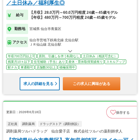
／土日休み／福利厚生◎
【月収】28.0万円～60.0万円程度 24歳～45歳モデル
給与
【年収】480万円～700万円程度 24歳～45歳モデル
勤務地
宮城県 仙台市青葉区
仙台市営地下鉄南北線 北仙台駅
アクセス
ＪＲ仙山線 北仙台駅
年収700万円以上可
原則、引越しを伴う転勤なし
土日休み（相談可含む）
残業月10ｈ以下
住宅補助（手当）あり
産休・育休取得実績有り
スキルアップ
駅チカ
車通勤可
店舗数30以上
積極採用中
求人の詳細を見る
この求人に興味がある
更新日：2026年6月18日
保存する
正社員
調剤薬局
ドラッグストア（調剤併設）
調剤薬局ツルハドラッグ 仙台愛子店 株式会社ツルハの薬剤師求人