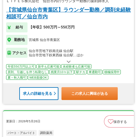
ＬＩＦＥＳ株式会社 仙台市内のラウンダー勤務の薬剤師求人
【宮城県仙台市青葉区】ラウンダー勤務／調剤未経験
相談可／仙台市内
給与
【年収】500万円～550万円
勤務地
宮城県 仙台市青葉区
仙台市営地下鉄南北線 仙台駅
アクセス
仙台市営地下鉄東西線 仙台駅…ほか
年収550万円以上可
新卒も応募可能
未経験者も応募可能
原則、引越しを伴う転勤なし
残業月10ｈ以下
駅チカ
車通勤可
積極採用中
夏～秋入職可
WEB面接OK
求人の詳細を見る
この求人に興味がある
更新日：2026年5月26日
保存する
パート・アルバイト
調剤薬局