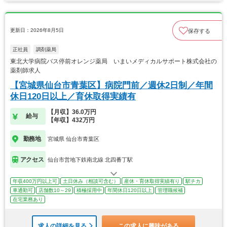
更新日：2026年8月5日
保存する
正社員
調剤薬局
東北大学病院バス停前オレンジ薬局 いまいメディカルサポート株式会社の
薬剤師求人
【宮城県仙台市青葉区】病院門前／週休2日制／年間
休日120日以上／育休取得実績有
【月収】36.0万円
給与
【年収】432万円
勤務地
宮城県 仙台市青葉区
アクセス
仙台市営地下鉄南北線 北四番丁駅
年収400万円以上可
土日休み（相談可含む）
産休・育休取得実績有り
駅チカ
車通勤可
店舗数10～29
積極採用中
年間休日120日以上
管理職候補
在宅業務あり
求人の詳細を見る
この求人に興味がある