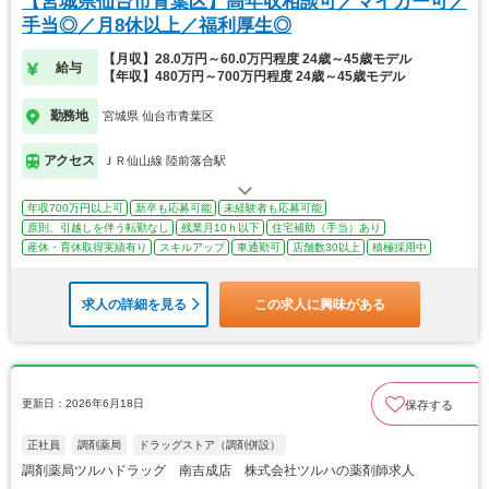
【宮城県仙台市青葉区】高年収相談可／マイカー可／
手当◎／月8休以上／福利厚生◎
【月収】28.0万円～60.0万円程度 24歳～45歳モデル
給与
【年収】480万円～700万円程度 24歳～45歳モデル
勤務地
宮城県 仙台市青葉区
アクセス
ＪＲ仙山線 陸前落合駅
年収700万円以上可
新卒も応募可能
未経験者も応募可能
原則、引越しを伴う転勤なし
残業月10ｈ以下
住宅補助（手当）あり
産休・育休取得実績有り
スキルアップ
車通勤可
店舗数30以上
積極採用中
求人の詳細を見る
この求人に興味がある
更新日：2026年6月18日
保存する
正社員
調剤薬局
ドラッグストア（調剤併設）
調剤薬局ツルハドラッグ 南吉成店 株式会社ツルハの薬剤師求人