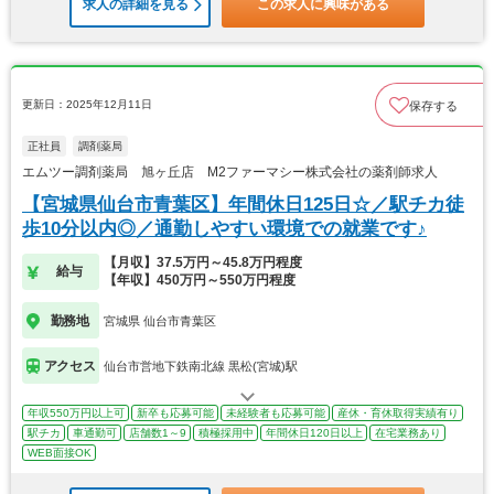
求人の詳細を見る
この求人に興味がある
更新日：2025年12月11日
保存する
正社員
調剤薬局
エムツー調剤薬局 旭ヶ丘店 M2ファーマシー株式会社の薬剤師求人
【宮城県仙台市青葉区】年間休日125日☆／駅チカ徒
歩10分以内◎／通勤しやすい環境での就業です♪
【月収】37.5万円～45.8万円程度
給与
【年収】450万円～550万円程度
勤務地
宮城県 仙台市青葉区
アクセス
仙台市営地下鉄南北線 黒松(宮城)駅
年収550万円以上可
新卒も応募可能
未経験者も応募可能
産休・育休取得実績有り
駅チカ
車通勤可
店舗数1～9
積極採用中
年間休日120日以上
在宅業務あり
WEB面接OK