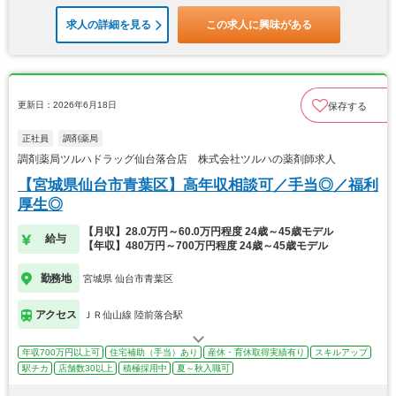
求人の詳細を見る
この求人に興味がある
更新日：2026年6月18日
保存する
正社員
調剤薬局
調剤薬局ツルハドラッグ仙台落合店 株式会社ツルハの薬剤師求人
【宮城県仙台市青葉区】高年収相談可／手当◎／福利
厚生◎
【月収】28.0万円～60.0万円程度 24歳～45歳モデル
給与
【年収】480万円～700万円程度 24歳～45歳モデル
勤務地
宮城県 仙台市青葉区
アクセス
ＪＲ仙山線 陸前落合駅
年収700万円以上可
住宅補助（手当）あり
産休・育休取得実績有り
スキルアップ
駅チカ
店舗数30以上
積極採用中
夏～秋入職可