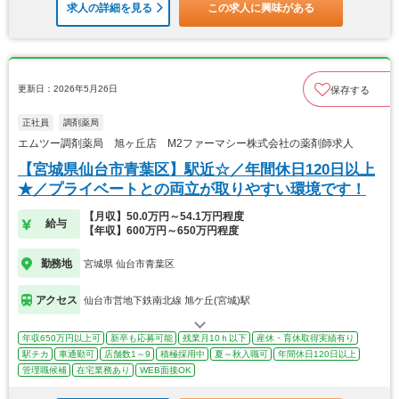
求人の詳細を見る
この求人に興味がある
更新日：2026年5月26日
保存する
正社員
調剤薬局
エムツー調剤薬局 旭ヶ丘店 M2ファーマシー株式会社の薬剤師求人
【宮城県仙台市青葉区】駅近☆／年間休日120日以上
★／プライベートとの両立が取りやすい環境です！
【月収】50.0万円～54.1万円程度
給与
【年収】600万円～650万円程度
勤務地
宮城県 仙台市青葉区
アクセス
仙台市営地下鉄南北線 旭ケ丘(宮城)駅
年収650万円以上可
新卒も応募可能
残業月10ｈ以下
産休・育休取得実績有り
駅チカ
車通勤可
店舗数1～9
積極採用中
夏～秋入職可
年間休日120日以上
管理職候補
在宅業務あり
WEB面接OK