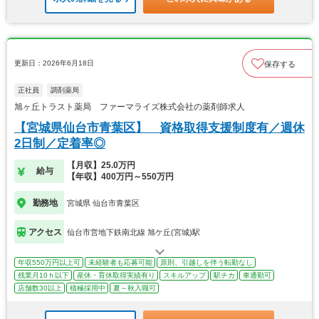
更新日：2026年6月18日
保存する
正社員
調剤薬局
旭ヶ丘トラスト薬局 ファーマライズ株式会社の薬剤師求人
【宮城県仙台市青葉区】 資格取得支援制度有／週休
2日制／定着率◎
【月収】25.0万円
給与
【年収】400万円～550万円
勤務地
宮城県 仙台市青葉区
アクセス
仙台市営地下鉄南北線 旭ケ丘(宮城)駅
年収550万円以上可
未経験者も応募可能
原則、引越しを伴う転勤なし
残業月10ｈ以下
産休・育休取得実績有り
スキルアップ
駅チカ
車通勤可
店舗数30以上
積極採用中
夏～秋入職可