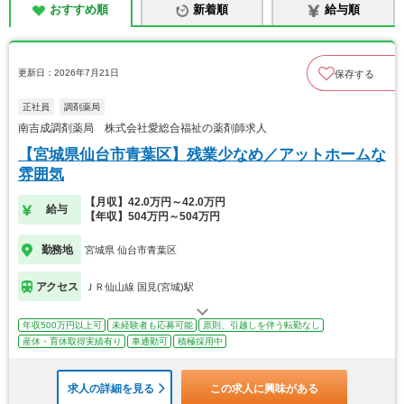
おすすめ順
新着順
給与順
更新日：2026年7月21日
保存する
正社員
調剤薬局
南吉成調剤薬局 株式会社愛総合福祉の薬剤師求人
【宮城県仙台市青葉区】残業少なめ／アットホームな
雰囲気
【月収】42.0万円～42.0万円
給与
【年収】504万円～504万円
勤務地
宮城県 仙台市青葉区
アクセス
ＪＲ仙山線 国見(宮城)駅
年収500万円以上可
未経験者も応募可能
原則、引越しを伴う転勤なし
産休・育休取得実績有り
車通勤可
積極採用中
求人の詳細を見る
この求人に興味がある