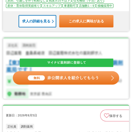
原則、引越しを伴う転勤なし
残業月10ｈ以下
住宅補助（手当）あり
産休・育休取得実績有り
スキルアップ
車通勤可
店舗数1～9
積極採用中
求人の詳細を見る
この求人に興味がある
更新日：2026年8月5日
保存する
正社員
調剤薬局