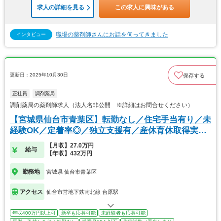
求人の詳細を見る
この求人に興味がある
職場の薬剤師さんにお話を伺ってきました
インタビュー
更新日：2025年10月30日
保存する
正社員
調剤薬局
調剤薬局の薬剤師求人（法人名非公開 ※詳細はお問合せください）
【宮城県仙台市青葉区】転勤なし／住宅手当有り／未
経験OK／定着率◎／独立支援有／産休育休取得実績
あり
【月収】27.0万円
給与
【年収】432万円
勤務地
宮城県 仙台市青葉区
アクセス
仙台市営地下鉄南北線 台原駅
年収400万円以上可
新卒も応募可能
未経験者も応募可能