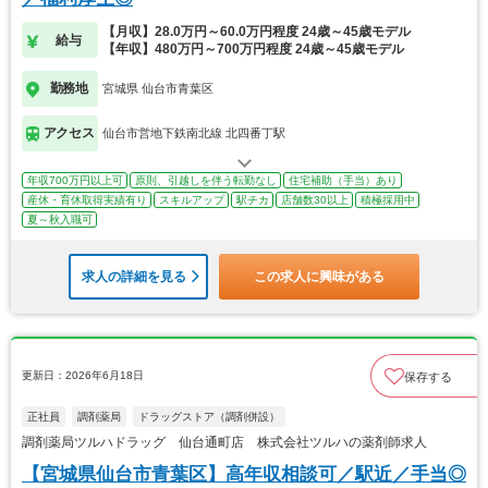
【月収】28.0万円～60.0万円程度 24歳～45歳モデル
給与
【年収】480万円～700万円程度 24歳～45歳モデル
勤務地
宮城県 仙台市青葉区
アクセス
仙台市営地下鉄南北線 北四番丁駅
年収700万円以上可
原則、引越しを伴う転勤なし
住宅補助（手当）あり
産休・育休取得実績有り
スキルアップ
駅チカ
店舗数30以上
積極採用中
夏～秋入職可
求人の詳細を見る
この求人に興味がある
更新日：2026年6月18日
保存する
正社員
調剤薬局
ドラッグストア（調剤併設）
調剤薬局ツルハドラッグ 仙台通町店 株式会社ツルハの薬剤師求人
【宮城県仙台市青葉区】高年収相談可／駅近／手当◎