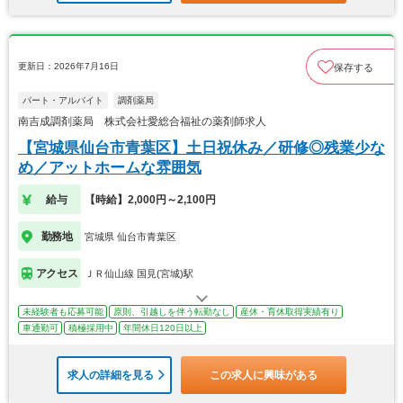
更新日：2026年7月16日
保存する
パート・アルバイト
調剤薬局
南吉成調剤薬局 株式会社愛総合福祉の薬剤師求人
【宮城県仙台市青葉区】土日祝休み／研修◎残業少な
め／アットホームな雰囲気
給与
【時給】2,000円～2,100円
勤務地
宮城県 仙台市青葉区
アクセス
ＪＲ仙山線 国見(宮城)駅
未経験者も応募可能
原則、引越しを伴う転勤なし
産休・育休取得実績有り
車通勤可
積極採用中
年間休日120日以上
求人の詳細を見る
この求人に興味がある