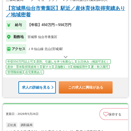
【宮城県仙台市青葉区】駅近／産休育休取得実績あり
／地域密着
給与
【年収】450万円～550万円
勤務地
宮城県 仙台市青葉区
アクセス
ＪＲ仙山線 北山(宮城)駅
年収550万円以上可
原則、引越しを伴う転勤なし
土日休み（相談可含む）
産休・育休取得実績有り
駅チカ
店舗数1～9
積極採用中
夏～秋入職可
管理職候補
在宅業務あり
求人の詳細を見る
この求人に興味がある
更新日：2026年5月26日
保存する
正社員
調剤薬局