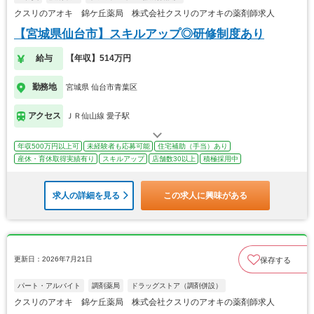
クスリのアオキ 錦ケ丘薬局 株式会社クスリのアオキの薬剤師求人
【宮城県仙台市】スキルアップ◎研修制度あり
給与
【年収】514万円
勤務地
宮城県 仙台市青葉区
アクセス
ＪＲ仙山線 愛子駅
年収500万円以上可
未経験者も応募可能
住宅補助（手当）あり
産休・育休取得実績有り
スキルアップ
店舗数30以上
積極採用中
求人の詳細を見る
この求人に興味がある
更新日：2026年7月21日
保存する
パート・アルバイト
調剤薬局
ドラッグストア（調剤併設）
クスリのアオキ 錦ケ丘薬局 株式会社クスリのアオキの薬剤師求人