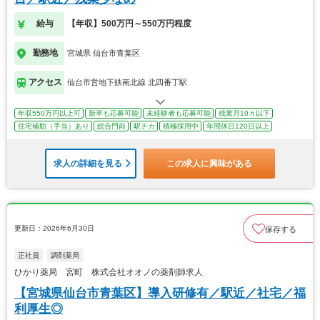
給与
【年収】500万円～550万円程度
勤務地
宮城県 仙台市青葉区
アクセス
仙台市営地下鉄南北線 北四番丁駅
年収550万円以上可
新卒も応募可能
未経験者も応募可能
残業月10ｈ以下
住宅補助（手当）あり
総合門前
駅チカ
積極採用中
年間休日120日以上
求人の詳細を見る
この求人に興味がある
更新日：2026年6月30日
保存する
正社員
調剤薬局
ひかり薬局 宮町 株式会社オオノの薬剤師求人
【宮城県仙台市青葉区】導入研修有／駅近／社宅／福
利厚生◎