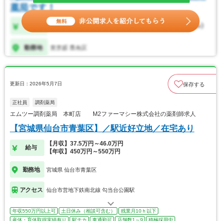
更新日：2026年5月7日
保存する
正社員
調剤薬局
エムツー調剤薬局 本町店 M2ファーマシー株式会社の薬剤師求人
【宮城県仙台市青葉区】／駅近好立地／在宅あり
【月収】37.5万円～46.0万円
給与
【年収】450万円～550万円
勤務地
宮城県 仙台市青葉区
アクセス
仙台市営地下鉄南北線 勾当台公園駅
年収550万円以上可
土日休み（相談可含む）
残業月10ｈ以下
産休・育休取得実績有り
駅チカ
車通勤可
店舗数1～9
積極採用中