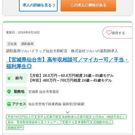
求人の詳細を見る
この求人に興味がある
更新日：2026年6月18日
保存する
正社員
調剤薬局
調剤薬局ツルハドラッグ仙台大和町店 株式会社ツルハの薬剤師求人
【宮城県仙台市】高年収相談可／マイカー可／手当・
福利厚生◎
【月収】28.0万円～60.0万円程度 24歳～45歳モデル
給与
【年収】480万円～700万円程度 24歳～45歳モデル
勤務地
宮城県 仙台市青葉区
アクセス
仙台市営地下鉄東西線 薬師堂(宮城)駅
年収700万円以上可
新卒も応募可能
未経験者も応募可能
土日休み（相談可含む）
産休・育休取得実績有り
スキルアップ
駅チカ
車通勤可
店舗数30以上
積極採用中