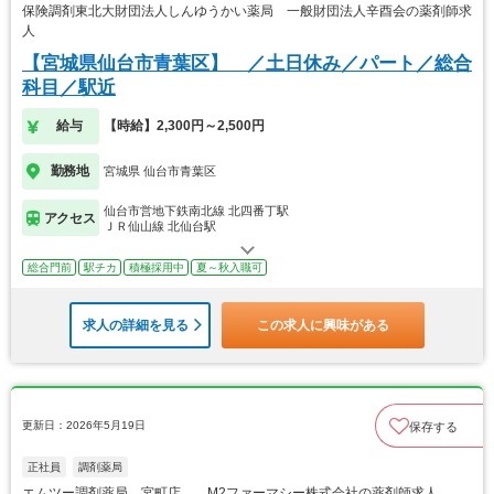
保険調剤東北大財団法人しんゆうかい薬局 一般財団法人辛酉会の薬剤師求
人
【宮城県仙台市青葉区】 ／土日休み／パート／総合
科目／駅近
給与
【時給】2,300円～2,500円
勤務地
宮城県 仙台市青葉区
仙台市営地下鉄南北線 北四番丁駅
アクセス
ＪＲ仙山線 北仙台駅
総合門前
駅チカ
積極採用中
夏～秋入職可
求人の詳細を見る
この求人に興味がある
更新日：2026年5月19日
保存する
正社員
調剤薬局
エムツー調剤薬局 宮町店 M2ファーマシー株式会社の薬剤師求人