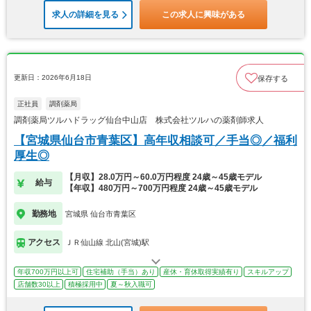
求人の詳細を見る
この求人に興味がある
更新日：2026年6月18日
保存する
正社員
調剤薬局
調剤薬局ツルハドラッグ仙台中山店 株式会社ツルハの薬剤師求人
【宮城県仙台市青葉区】高年収相談可／手当◎／福利
厚生◎
【月収】28.0万円～60.0万円程度 24歳～45歳モデル
給与
【年収】480万円～700万円程度 24歳～45歳モデル
勤務地
宮城県 仙台市青葉区
アクセス
ＪＲ仙山線 北山(宮城)駅
年収700万円以上可
住宅補助（手当）あり
産休・育休取得実績有り
スキルアップ
店舗数30以上
積極採用中
夏～秋入職可