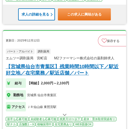
求人の詳細を見る
この求人に興味がある
更新日：2025年12月12日
保存する
パート・アルバイト
調剤薬局
エムツー調剤薬局 宮町店 M2ファーマシー株式会社の薬剤師求人
【宮城県仙台市青葉区】残業時間10時間以下／駅近
好立地／在宅業務／駅近店舗／パート
給与
【時給】2,000円～2,100円
勤務地
宮城県 仙台市青葉区
アクセス
ＪＲ仙山線 東照宮駅
新卒も応募可能
未経験者も応募可能
残業月10ｈ以下
産休・育休取得実績有り
駅チカ
店舗数1～9
積極採用中
在宅業務あり
WEB面接OK