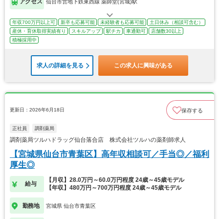
アクセス
仙台市営地下鉄東西線 薬師堂(宮城)駅
年収700万円以上可
新卒も応募可能
未経験者も応募可能
土日休み（相談可含む）
産休・育休取得実績有り
スキルアップ
駅チカ
車通勤可
店舗数30以上
積極採用中
求人の詳細を見る
この求人に興味がある
更新日：2026年6月18日
保存する
正社員
調剤薬局
調剤薬局ツルハドラッグ仙台落合店 株式会社ツルハの薬剤師求人
【宮城県仙台市青葉区】高年収相談可／手当◎／福利
厚生◎
【月収】28.0万円～60.0万円程度 24歳～45歳モデル
給与
【年収】480万円～700万円程度 24歳～45歳モデル
勤務地
宮城県 仙台市青葉区