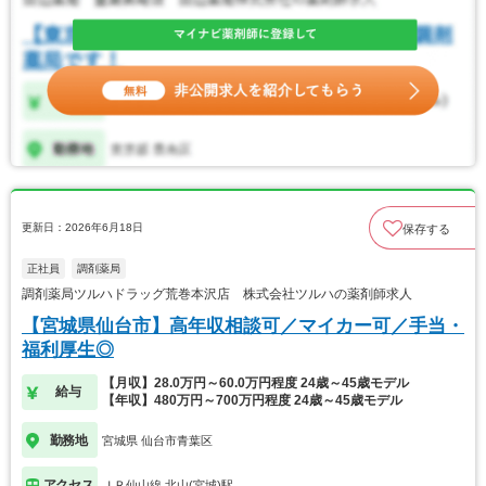
更新日：2026年6月18日
保存する
正社員
調剤薬局
調剤薬局ツルハドラッグ荒巻本沢店 株式会社ツルハの薬剤師求人
【宮城県仙台市】高年収相談可／マイカー可／手当・
福利厚生◎
【月収】28.0万円～60.0万円程度 24歳～45歳モデル
給与
【年収】480万円～700万円程度 24歳～45歳モデル
勤務地
宮城県 仙台市青葉区
アクセス
ＪＲ仙山線 北山(宮城)駅