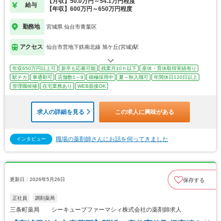
【月収】50.0万円～54.1万円程度
給与
【年収】600万円～650万円程度
勤務地
宮城県 仙台市青葉区
アクセス
仙台市営地下鉄南北線 旭ケ丘(宮城)駅
年収650万円以上可
新卒も応募可能
残業月10ｈ以下
産休・育休取得実績有り
駅チカ
車通勤可
店舗数1～9
積極採用中
夏～秋入職可
年間休日120日以上
管理職候補
在宅業務あり
WEB面接OK
求人の詳細を見る
この求人に興味がある
職場の薬剤師さんにお話を伺ってきました
インタビュー
更新日：2026年5月26日
保存する
正社員
調剤薬局
三条町薬局 シーキューブファーマシィ株式会社の薬剤師求人