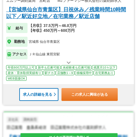
エムツー調剤薬局 宮町店 M2ファーマシー株式会社の薬剤師求人
【宮城県仙台市青葉区】日祝休み／残業時間10時間
以下／駅近好立地／在宅業務／駅近店舗
【月収】37.5万円～46.0万円
給与
【年収】450万円～600万円
勤務地
宮城県 仙台市青葉区
アクセス
ＪＲ仙山線 東照宮駅
年収600万円以上可
新卒も応募可能
未経験者も応募可能
残業月10ｈ以下
産休・育休取得実績有り
駅チカ
店舗数1～9
積極採用中
在宅業務あり
WEB面接OK
求人の詳細を見る
この求人に興味がある