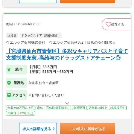
更新日：2026年6月28日
保存する
正社員
ドラッグストア（調剤併設）
ウエルシア薬局株式会社 ウエルシア仙台落合2丁目店の薬剤師求人
【宮城県仙台市青葉区】多彩なキャリアパスと子育て
支援制度充実♪高給与のドラッグストアチェーン◎
【月収】33.5万円
給与
【年収】515万円～650万円
勤務地
宮城県 仙台市青葉区
アクセス
※お問い合わせください
年収650万円以上可
産休・育休取得実績有り
車通勤可
店舗数30以上
積極採用中
年間休日120日以上
求人の詳細を見る
この求人に興味がある