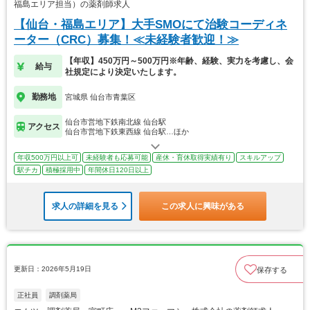
福島エリア担当）の薬剤師求人
【仙台・福島エリア】大手SMOにて治験コーディネ
ーター（CRC）募集！≪未経験者歓迎！≫
【年収】450万円～500万円※年齢、経験、実力を考慮し、会
給与
社規定により決定いたします。
勤務地
宮城県 仙台市青葉区
仙台市営地下鉄南北線 仙台駅
アクセス
仙台市営地下鉄東西線 仙台駅…ほか
年収500万円以上可
未経験者も応募可能
産休・育休取得実績有り
スキルアップ
駅チカ
積極採用中
年間休日120日以上
求人の詳細を見る
この求人に興味がある
更新日：2026年5月19日
保存する
正社員
調剤薬局