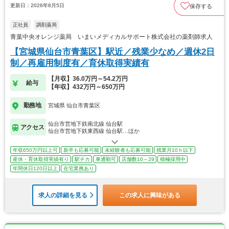
更新日：2026年8月5日
保存する
正社員
調剤薬局
青葉中央オレンジ薬局 いまいメディカルサポート株式会社の薬剤師求人
【宮城県仙台市青葉区】駅近／残業少なめ／週休2日
制／再雇用制度有／育休取得実績有
【月収】36.0万円～54.2万円
給与
【年収】432万円～650万円
勤務地
宮城県 仙台市青葉区
仙台市営地下鉄南北線 仙台駅
アクセス
仙台市営地下鉄東西線 仙台駅…ほか
年収650万円以上可
新卒も応募可能
未経験者も応募可能
残業月10ｈ以下
産休・育休取得実績有り
駅チカ
車通勤可
店舗数10～29
積極採用中
年間休日120日以上
在宅業務あり
求人の詳細を見る
この求人に興味がある