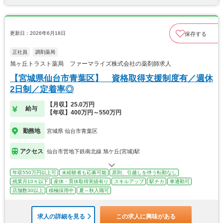
更新日：2026年6月18日
保存する
正社員
調剤薬局
旭ヶ丘トラスト薬局 ファーマライズ株式会社の薬剤師求人
【宮城県仙台市青葉区】 資格取得支援制度有／週休
2日制／定着率◎
【月収】25.0万円
給与
【年収】400万円～550万円
勤務地
宮城県 仙台市青葉区
アクセス
仙台市営地下鉄南北線 旭ケ丘(宮城)駅
年収550万円以上可
未経験者も応募可能
原則、引越しを伴う転勤なし
残業月10ｈ以下
産休・育休取得実績有り
スキルアップ
駅チカ
車通勤可
店舗数30以上
積極採用中
夏～秋入職可
求人の詳細を見る
この求人に興味がある