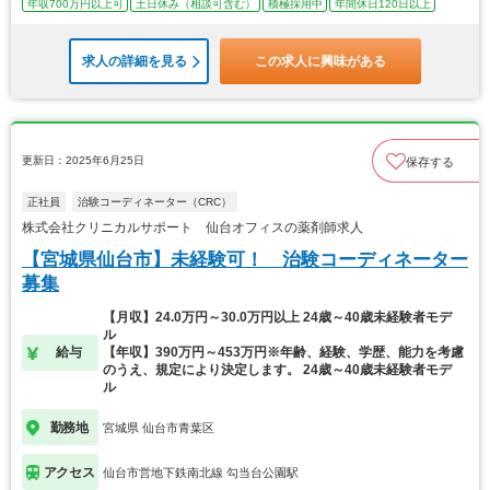
年収700万円以上可
土日休み（相談可含む）
積極採用中
年間休日120日以上
求人の詳細を見る
この求人に興味がある
更新日：2025年6月25日
保存する
正社員
治験コーディネーター（CRC）
株式会社クリニカルサポート 仙台オフィスの薬剤師求人
【宮城県仙台市】未経験可！ 治験コーディネーター
募集
【月収】24.0万円～30.0万円以上 24歳～40歳未経験者モデ
ル
給与
【年収】390万円～453万円※年齢、経験、学歴、能力を考慮
のうえ、規定により決定します。 24歳～40歳未経験者モデ
ル
勤務地
宮城県 仙台市青葉区
アクセス
仙台市営地下鉄南北線 勾当台公園駅