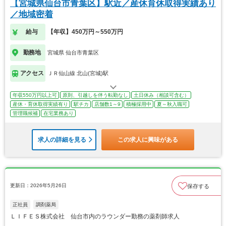
【宮城県仙台市青葉区】駅近／産休育休取得実績あり
／地域密着
給与
【年収】450万円～550万円
勤務地
宮城県 仙台市青葉区
アクセス
ＪＲ仙山線 北山(宮城)駅
年収550万円以上可
原則、引越しを伴う転勤なし
土日休み（相談可含む）
産休・育休取得実績有り
駅チカ
店舗数1～9
積極採用中
夏～秋入職可
管理職候補
在宅業務あり
求人の詳細を見る
この求人に興味がある
更新日：2026年5月26日
保存する
正社員
調剤薬局
ＬＩＦＥＳ株式会社 仙台市内のラウンダー勤務の薬剤師求人