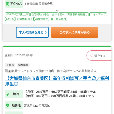
アクセス
ＪＲ仙山線 陸前落合駅
年収700万円以上可
住宅補助（手当）あり
産休・育休取得実績有り
スキルアップ
駅チカ
店舗数30以上
積極採用中
夏～秋入職可
求人の詳細を見る
この求人に興味がある
更新日：2026年6月18日
保存する
正社員
調剤薬局
調剤薬局ツルハドラッグ仙台中山店 株式会社ツルハの薬剤師求人
【宮城県仙台市青葉区】高年収相談可／手当◎／福利
厚生◎
【月収】28.0万円～60.0万円程度 24歳～45歳モデル
給与
【年収】480万円～700万円程度 24歳～45歳モデル
勤務地
宮城県 仙台市青葉区