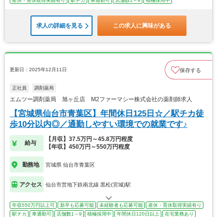
産休・育休取得実績有り
駅チカ
車通勤可
店舗数1～9
積極採用中
求人の詳細を見る
この求人に興味がある
更新日：2025年12月11日
保存する
正社員
調剤薬局
エムツー調剤薬局 旭ヶ丘店 M2ファーマシー株式会社の薬剤師求人
【宮城県仙台市青葉区】年間休日125日☆／駅チカ徒
歩10分以内◎／通勤しやすい環境での就業です♪
【月収】37.5万円～45.8万円程度
給与
【年収】450万円～550万円程度
勤務地
宮城県 仙台市青葉区
アクセス
仙台市営地下鉄南北線 黒松(宮城)駅
年収550万円以上可
新卒も応募可能
未経験者も応募可能
産休・育休取得実績有り
駅チカ
車通勤可
店舗数1～9
積極採用中
年間休日120日以上
在宅業務あり