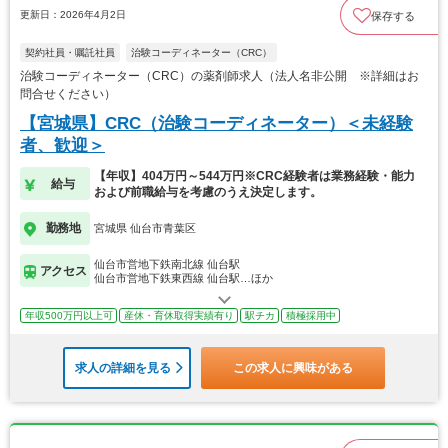
更新日：2026年4月2日
保存する
契約社員・嘱託社員
治験コーディネーター（CRC）
治験コーディネーター（CRC）の薬剤師求人（法人名非公開 ※詳細はお
問合せください）
【宮城県】CRC（治験コーディネーター）＜未経験
者、歓迎＞
【年収】404万円～544万円※CRC経験者は業務経験・能力
給与
および前職給与を考慮のうえ決定します。
勤務地
宮城県 仙台市青葉区
仙台市営地下鉄南北線 仙台駅
アクセス
仙台市営地下鉄東西線 仙台駅…ほか
年収500万円以上可
産休・育休取得実績有り
駅チカ
積極採用中
求人の詳細を見る
この求人に興味がある