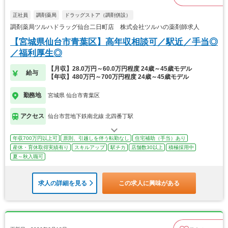
正社員
調剤薬局
ドラッグストア（調剤併設）
調剤薬局ツルハドラッグ仙台二日町店 株式会社ツルハの薬剤師求人
【宮城県仙台市青葉区】高年収相談可／駅近／手当◎
／福利厚生◎
【月収】28.0万円～60.0万円程度 24歳～45歳モデル
給与
【年収】480万円～700万円程度 24歳～45歳モデル
勤務地
宮城県 仙台市青葉区
アクセス
仙台市営地下鉄南北線 北四番丁駅
年収700万円以上可
原則、引越しを伴う転勤なし
住宅補助（手当）あり
産休・育休取得実績有り
スキルアップ
駅チカ
店舗数30以上
積極採用中
夏～秋入職可
求人の詳細を見る
この求人に興味がある