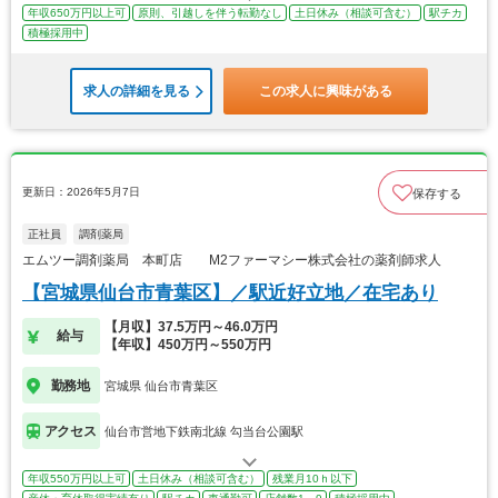
年収650万円以上可
原則、引越しを伴う転勤なし
土日休み（相談可含む）
駅チカ
積極採用中
求人の詳細を見る
この求人に興味がある
更新日：2026年5月7日
保存する
正社員
調剤薬局
エムツー調剤薬局 本町店 M2ファーマシー株式会社の薬剤師求人
【宮城県仙台市青葉区】／駅近好立地／在宅あり
【月収】37.5万円～46.0万円
給与
【年収】450万円～550万円
勤務地
宮城県 仙台市青葉区
アクセス
仙台市営地下鉄南北線 勾当台公園駅
年収550万円以上可
土日休み（相談可含む）
残業月10ｈ以下