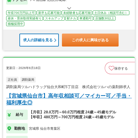
年収700万円以上可
新卒も応募可能
未経験者も応募可能
土日休み（相談可含む）
産休・育休取得実績有り
スキルアップ
駅チカ
車通勤可
店舗数30以上
積極採用中
求人の詳細を見る
この求人に興味がある
更新日：2026年6月18日
保存する
正社員
調剤薬局
調剤薬局ツルハドラッグ仙台大和町5丁目店 株式会社ツルハの薬剤師求人
【宮城県仙台市】高年収相談可／マイカー可／手当・
福利厚生◎
【月収】28.0万円～60.0万円程度 24歳～45歳モデル
給与
【年収】480万円～700万円程度 24歳～45歳モデル
勤務地
宮城県 仙台市青葉区