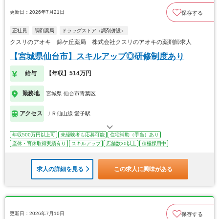
更新日：2026年7月21日
保存する
正社員
調剤薬局
ドラッグストア（調剤併設）
クスリのアオキ 錦ケ丘薬局 株式会社クスリのアオキの薬剤師求人
【宮城県仙台市】スキルアップ◎研修制度あり
給与
【年収】514万円
勤務地
宮城県 仙台市青葉区
アクセス
ＪＲ仙山線 愛子駅
年収500万円以上可
未経験者も応募可能
住宅補助（手当）あり
産休・育休取得実績有り
スキルアップ
店舗数30以上
積極採用中
求人の詳細を見る
この求人に興味がある
更新日：2026年7月10日
保存する