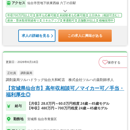
アクセス
仙台市営地下鉄東西線 六丁の目駅
年収700万円以上可
新卒も応募可能
未経験者も応募可能
土日休み（相談可含む）
産休・育休取得実績有り
スキルアップ
車通勤可
店舗数30以上
積極採用中
求人の詳細を見る
この求人に興味がある
更新日：2026年6月18日
保存する
正社員
調剤薬局
調剤薬局ツルハドラッグ仙台大和町店 株式会社ツルハの薬剤師求人
【宮城県仙台市】高年収相談可／マイカー可／手当・
福利厚生◎
【月収】28.0万円～60.0万円程度 24歳～45歳モデル
給与
【年収】480万円～700万円程度 24歳～45歳モデル
勤務地
宮城県 仙台市青葉区