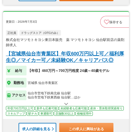
更新日：2026年7月3日
保存する
正社員
ドラッグストア（OTCのみ）
株式会社マツモトキヨシ東日本販売 薬 マツモトキヨシ 仙台駅前店の薬剤
師求人
【宮城県仙台市青葉区】年収600万円以上可／福利厚
生◎／マイカー可／未経験OK／キャリアパス◎
給与
【年収】460万円～700万円程度 24歳～40歳モデル
勤務地
宮城県 仙台市青葉区
仙台市営地下鉄南北線 仙台駅
アクセス
仙台市営地下鉄東西線 仙台駅…ほか
年収700万円以上可
新卒も応募可能
未経験者も応募可能
産休・育休取得実績有り
スキルアップ
駅チカ
車通勤可
店舗数30以上
積極採用中
求人の詳細を見る
この求人に興味がある