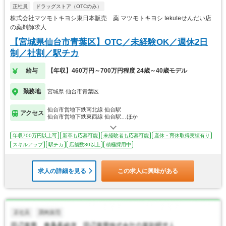
正社員
ドラッグストア（OTCのみ）
株式会社マツモトキヨシ東日本販売 薬 マツモトキヨシ tekuteせんだい店
の薬剤師求人
【宮城県仙台市青葉区】OTC／未経験OK／週休2日
制／社割／駅チカ
給与
【年収】460万円～700万円程度 24歳～40歳モデル
勤務地
宮城県 仙台市青葉区
仙台市営地下鉄南北線 仙台駅
アクセス
仙台市営地下鉄東西線 仙台駅…ほか
年収700万円以上可
新卒も応募可能
未経験者も応募可能
産休・育休取得実績有り
スキルアップ
駅チカ
店舗数30以上
積極採用中
求人の詳細を見る
この求人に興味がある