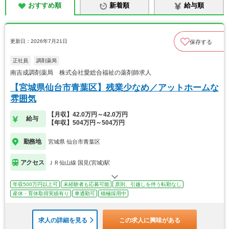
おすすめ順
新着順
給与順
更新日：2026年7月21日
保存する
正社員
調剤薬局
南吉成調剤薬局 株式会社愛総合福祉の薬剤師求人
【宮城県仙台市青葉区】残業少なめ／アットホームな
雰囲気
【月収】42.0万円～42.0万円
給与
【年収】504万円～504万円
勤務地
宮城県 仙台市青葉区
アクセス
ＪＲ仙山線 国見(宮城)駅
年収500万円以上可
未経験者も応募可能
原則、引越しを伴う転勤なし
産休・育休取得実績有り
車通勤可
積極採用中
求人の詳細を見る
この求人に興味がある