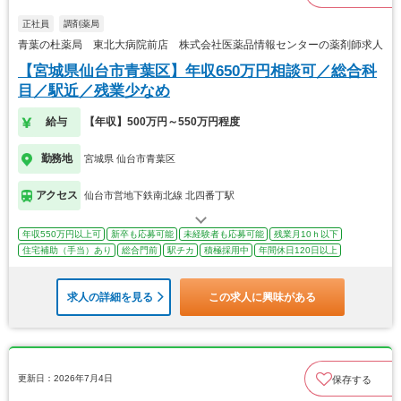
正社員
調剤薬局
青葉の杜薬局 東北大病院前店 株式会社医薬品情報センターの薬剤師求人
【宮城県仙台市青葉区】年収650万円相談可／総合科
目／駅近／残業少なめ
給与
【年収】500万円～550万円程度
勤務地
宮城県 仙台市青葉区
アクセス
仙台市営地下鉄南北線 北四番丁駅
年収550万円以上可
新卒も応募可能
未経験者も応募可能
残業月10ｈ以下
住宅補助（手当）あり
総合門前
駅チカ
積極採用中
年間休日120日以上
求人の詳細を見る
この求人に興味がある
更新日：2026年7月4日
保存する