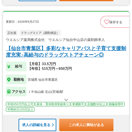
更新日：2026年6月27日
保存する
正社員
ドラッグストア（調剤併設）
ウエルシア薬局株式会社 ウエルシア仙台中山店の薬剤師求人
【仙台市青葉区】多彩なキャリアパスと子育て支援制
度充実♪高給与のドラッグストアチェーン◎
【月収】33.5万円
給与
【年収】515万円～650万円
勤務地
宮城県 仙台市青葉区
アクセス
ＪＲ仙山線 北山(宮城)駅
年収650万円以上可
産休・育休取得実績有り
車通勤可
店舗数30以上
積極採用中
年間休日120日以上
求人の詳細を見る
この求人に興味がある