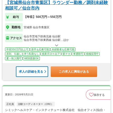
【宮城県仙台市青葉区】ラウンダー勤務／調剤未経験
相談可／仙台市内
給与
【年収】500万円～550万円
勤務地
宮城県 仙台市青葉区
仙台市営地下鉄南北線 仙台駅
アクセス
仙台市営地下鉄東西線 仙台駅…ほか
年収550万円以上可
新卒も応募可能
未経験者も応募可能
原則、引越しを伴う転勤なし
残業月10ｈ以下
駅チカ
車通勤可
積極採用中
夏～秋入職可
WEB面接OK
求人の詳細を見る
この求人に興味がある
更新日：2026年5月21日
保存する
正社員
治験コーディネーター（CRC）
シミックヘルスケア・インスティテュート株式会社 仙台オフィス(仙台・