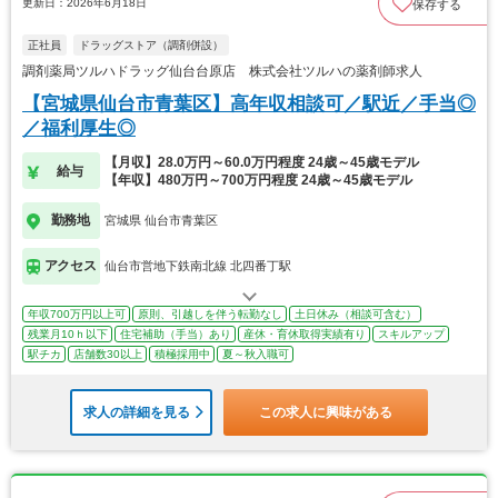
更新日：2026年6月18日
保存する
正社員
ドラッグストア（調剤併設）
調剤薬局ツルハドラッグ仙台台原店 株式会社ツルハの薬剤師求人
【宮城県仙台市青葉区】高年収相談可／駅近／手当◎
／福利厚生◎
【月収】28.0万円～60.0万円程度 24歳～45歳モデル
給与
【年収】480万円～700万円程度 24歳～45歳モデル
勤務地
宮城県 仙台市青葉区
アクセス
仙台市営地下鉄南北線 北四番丁駅
年収700万円以上可
原則、引越しを伴う転勤なし
土日休み（相談可含む）
残業月10ｈ以下
住宅補助（手当）あり
産休・育休取得実績有り
スキルアップ
駅チカ
店舗数30以上
積極採用中
夏～秋入職可
求人の詳細を見る
この求人に興味がある