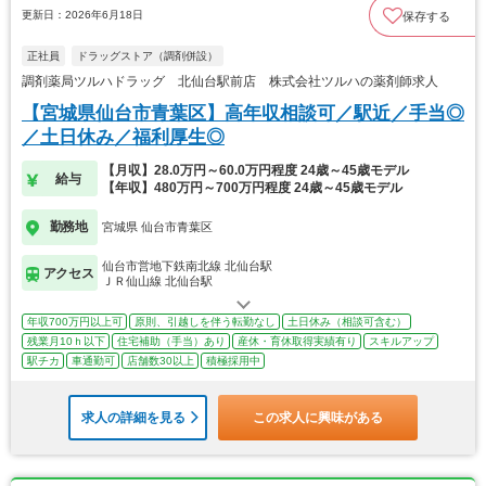
更新日：2026年6月18日
保存する
正社員
ドラッグストア（調剤併設）
調剤薬局ツルハドラッグ 北仙台駅前店 株式会社ツルハの薬剤師求人
【宮城県仙台市青葉区】高年収相談可／駅近／手当◎
／土日休み／福利厚生◎
【月収】28.0万円～60.0万円程度 24歳～45歳モデル
給与
【年収】480万円～700万円程度 24歳～45歳モデル
勤務地
宮城県 仙台市青葉区
仙台市営地下鉄南北線 北仙台駅
アクセス
ＪＲ仙山線 北仙台駅
年収700万円以上可
原則、引越しを伴う転勤なし
土日休み（相談可含む）
残業月10ｈ以下
住宅補助（手当）あり
産休・育休取得実績有り
スキルアップ
駅チカ
車通勤可
店舗数30以上
積極採用中
求人の詳細を見る
この求人に興味がある