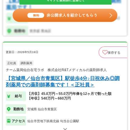
更新日：2026年5月19日
保存する
正社員
調剤薬局
チーム薬局仙台在宅ラボ 株式会社R&Tメディカルの薬剤師求人
【宮城県／仙台市青葉区】駅徒歩4分♪日祝休み◎調
剤薬局での薬剤師募集です！＜正社員＞
【月収】45.0万円～55.0万円年俸を12ヶ月で割った額
給与
【年収】540万円～660万円
勤務地
宮城県 仙台市青葉区
アクセス
仙台市営地下鉄南北線 勾当台公園駅