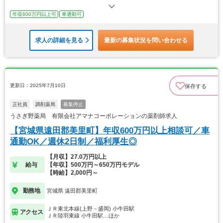
年収600万円以上可
車通勤可
求人の詳細を見る
最新の募集状況を問い合わせる
更新日：2025年7月10日
保存する
正社員
調剤薬局
募集停止
うさぎ野薬局 有限会社アマナコーポレーションの薬剤師求人
【宮城県遠田郡美里町】年収600万円以上相談可／車
通勤OK／週休2日制／福利厚生◎
【月収】27.0万円以上
給与
【年収】500万円～650万円モデル
【時給】2,000円～
勤務地
宮城県 遠田郡美里町
ＪＲ東北本線(上野－盛岡) 小牛田駅
アクセス
ＪＲ陸羽東線 小牛田駅…ほか