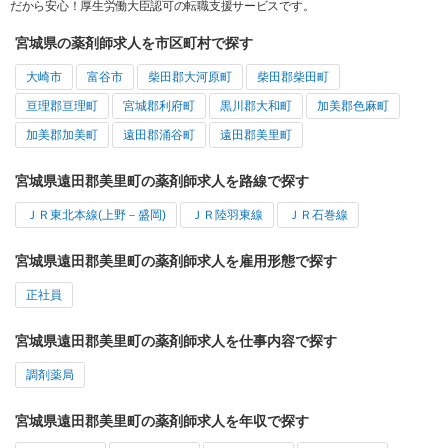
だから安心！厚生労働大臣認可の転職支援サービスです。
宮城県の薬剤師求人を市区町村で探す
大崎市
富谷市
柴田郡大河原町
柴田郡柴田町
亘理郡亘理町
宮城郡利府町
黒川郡大和町
加美郡色麻町
加美郡加美町
遠田郡涌谷町
遠田郡美里町
宮城県遠田郡美里町の薬剤師求人を路線で探す
ＪＲ東北本線(上野－盛岡)
ＪＲ陸羽東線
ＪＲ石巻線
宮城県遠田郡美里町の薬剤師求人を雇用形態で探す
正社員
宮城県遠田郡美里町の薬剤師求人を仕事内容で探す
調剤薬局
宮城県遠田郡美里町の薬剤師求人を年収で探す