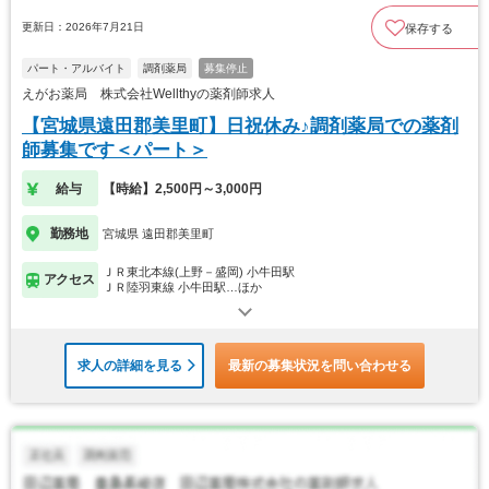
更新日：2026年7月21日
保存する
パート・アルバイト
調剤薬局
募集停止
えがお薬局 株式会社Wellthyの薬剤師求人
【宮城県遠田郡美里町】日祝休み♪調剤薬局での薬剤
師募集です＜パート＞
給与
【時給】2,500円～3,000円
勤務地
宮城県 遠田郡美里町
ＪＲ東北本線(上野－盛岡) 小牛田駅
アクセス
ＪＲ陸羽東線 小牛田駅…ほか
求人の詳細を見る
最新の募集状況を問い合わせる