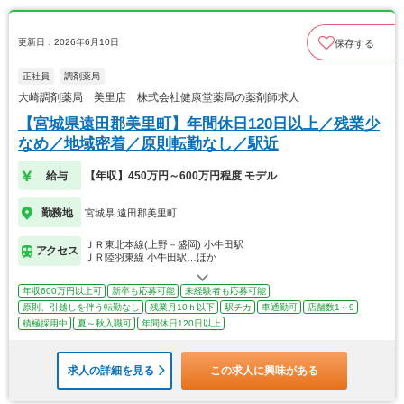
更新日：2026年6月10日
保存する
正社員
調剤薬局
大崎調剤薬局 美里店 株式会社健康堂薬局の薬剤師求人
【宮城県遠田郡美里町】年間休日120日以上／残業少
なめ／地域密着／原則転勤なし／駅近
給与
【年収】450万円～600万円程度 モデル
勤務地
宮城県 遠田郡美里町
ＪＲ東北本線(上野－盛岡) 小牛田駅
アクセス
ＪＲ陸羽東線 小牛田駅…ほか
年収600万円以上可
新卒も応募可能
未経験者も応募可能
原則、引越しを伴う転勤なし
残業月10ｈ以下
駅チカ
車通勤可
店舗数1～9
積極採用中
夏～秋入職可
年間休日120日以上
求人の詳細を見る
この求人に興味がある