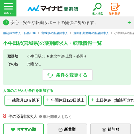
!
安心・安全な転職サポートの提供に努めます。
薬剤師の求人・転職TOP
宮城県の薬剤師求人
遠田郡美里町の薬剤師求人
小牛田駅の薬
小牛田駅(宮城県)の薬剤師求人・転職情報一覧
勤務地
小牛田駅(ＪＲ東北本線(上野－盛岡))
その他
指定なし
条件を変更する
人気のこだわり条件を追加する
残業月10ｈ以下
年間休日120日以上
土日休み（相談可含
8
件の薬剤師求人
※ 非公開求人を除く
おすすめ順
新着順
給与順