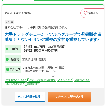
更新日：2026年6月18日
保存する
正社員
株式会社ツルハ 小牛田北店の登録販売者の求人
大手ドラッグチェーン・ツルハグループで登録販売者
募集！カウンセリング重視の接客を重視しています♪
【月収】18.0万円～28.5万円程度
給与
【年収】350万円～500万円
勤務地
宮城県 遠田郡美里町
ＪＲ東北本線(上野－盛岡) 小牛田駅
アクセス
ＪＲ陸羽東線 小牛田駅…ほか
年収500万円以上可
産休・育休取得実績有り
スキルアップ
店舗数30以上
登録販売者の求人
積極採用中
求人の詳細を見る
この求人に興味がある