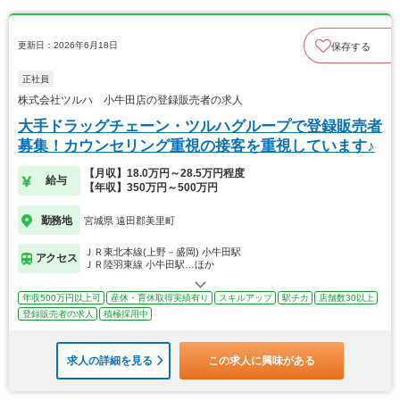
更新日：2026年6月18日
保存する
正社員
株式会社ツルハ 小牛田店の登録販売者の求人
大手ドラッグチェーン・ツルハグループで登録販売者
募集！カウンセリング重視の接客を重視しています♪
【月収】18.0万円～28.5万円程度
給与
【年収】350万円～500万円
勤務地
宮城県 遠田郡美里町
ＪＲ東北本線(上野－盛岡) 小牛田駅
アクセス
ＪＲ陸羽東線 小牛田駅…ほか
年収500万円以上可
産休・育休取得実績有り
スキルアップ
駅チカ
店舗数30以上
登録販売者の求人
積極採用中
求人の詳細を見る
この求人に興味がある