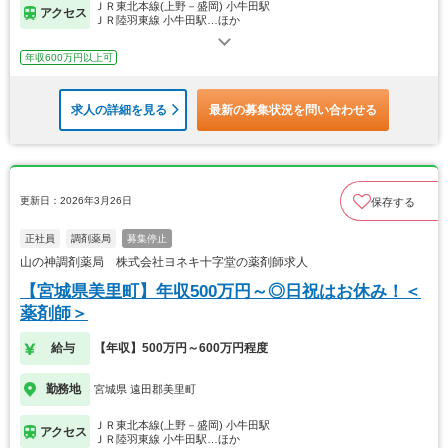
ＪＲ東北本線(上野－盛岡) 小牛田駅
アクセス
ＪＲ陸羽東線 小牛田駅…ほか
年収600万円以上可
求人の詳細を見る
最新の募集状況を問い合わせる
更新日：2026年3月26日
保存する
正社員
調剤薬局
募集停止
山の神調剤薬局 株式会社ヨネキ十字堂の薬剤師求人
【宮城県美里町】年収500万円～◎日祝はお休み！＜
薬剤師＞
給与
【年収】500万円～600万円程度
勤務地
宮城県 遠田郡美里町
ＪＲ東北本線(上野－盛岡) 小牛田駅
アクセス
ＪＲ陸羽東線 小牛田駅…ほか