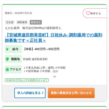
更新日：2026年7月21日
保存する
正社員
調剤薬局
募集停止
えがお薬局 株式会社Wellthyの薬剤師求人
【宮城県遠田郡美里町】日祝休み♪調剤薬局での薬剤
師募集です＜正社員＞
給与
【年収】400万円～650万円
勤務地
宮城県 遠田郡美里町
ＪＲ東北本線(上野－盛岡) 小牛田駅
アクセス
ＪＲ陸羽東線 小牛田駅…ほか
年収650万円以上可
残業月10ｈ以下
求人の詳細を見る
最新の募集状況を問い合わせる