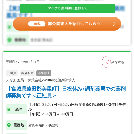
更新日：2026年7月21日
保存する
正社員
調剤薬局
募集停止
えがお薬局 株式会社Wellthyの薬剤師求人
【宮城県遠田郡美里町】日祝休み♪調剤薬局での薬剤
師募集です＜正社員＞
【月収】25.0万円～50.0万円程度※薬剤師経験1～3年目モデ
給与
ル
【年収】400万円～600万円
勤務地
宮城県 遠田郡美里町