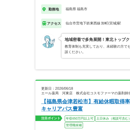
福島県 福島市
勤務地
仙台市営地下鉄東西線 卸町(宮城)駅
アクセス
地域密着で多角展開！東北トップク
教育体制も充実しており、未経験の方でも
談ください。
更新日：2026/06/18
エール薬局 河東店 株式会社コスモファーマの薬剤師
【福島県会津若松市】有給休暇取得率
キャリアパス豊富
注目ポイント
年収650万円以上可
土日休み（相談可含む
管理職候補