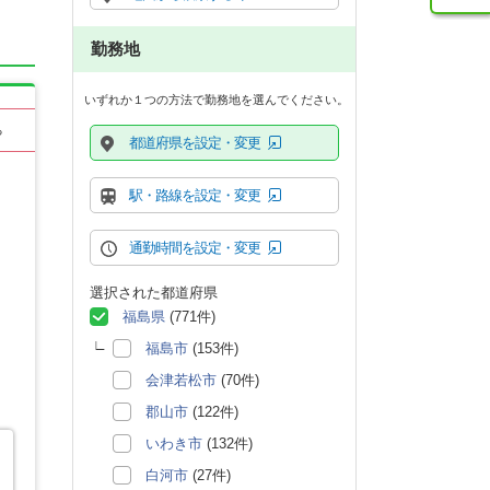
勤務地
いずれか１つの方法で勤務地を選んでください。
る
都道府県を設定・変更
駅・路線を設定・変更
通勤時間を設定・変更
選択された都道府県
福島県
(771件)
福島市
(153件)
会津若松市
(70件)
郡山市
(122件)
いわき市
(132件)
白河市
(27件)