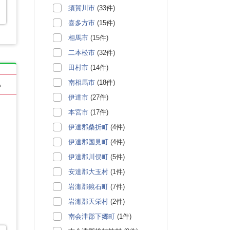
須賀川市
(33件)
喜多方市
(15件)
相馬市
(15件)
二本松市
(32件)
田村市
(14件)
南相馬市
(18件)
る
伊達市
(27件)
本宮市
(17件)
伊達郡桑折町
(4件)
伊達郡国見町
(4件)
伊達郡川俣町
(5件)
安達郡大玉村
(1件)
岩瀬郡鏡石町
(7件)
岩瀬郡天栄村
(2件)
南会津郡下郷町
(1件)