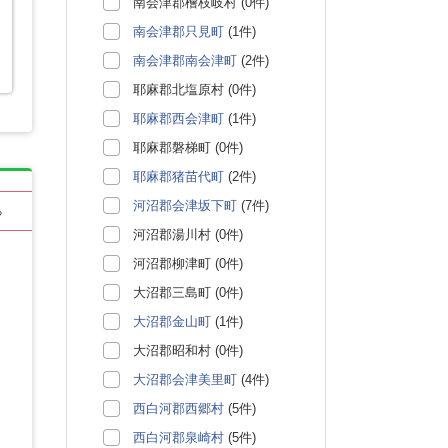
南会津郡檜枝岐村 (0件)
南会津郡只見町
(1件)
南会津郡南会津町
(2件)
耶麻郡北塩原村 (0件)
耶麻郡西会津町
(1件)
耶麻郡磐梯町 (0件)
耶麻郡猪苗代町
(2件)
河沼郡会津坂下町
(7件)
る
河沼郡湯川村 (0件)
河沼郡柳津町 (0件)
大沼郡三島町 (0件)
大沼郡金山町
(1件)
大沼郡昭和村 (0件)
大沼郡会津美里町
(4件)
西白河郡西郷村
(5件)
西白河郡泉崎村
(5件)