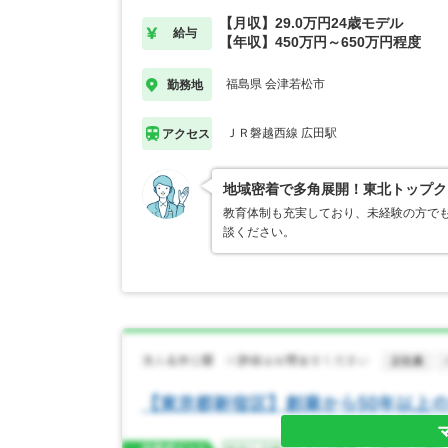
【月収】29.0万円24歳モデル
給与
【年収】450万円～650万円程度
福島県 会津若松市
勤務地
ＪＲ磐越西線 広田駅
アクセス
地域密着で多角展開！東北トップク
教育体制も充実しており、未経験の方でも
談ください。