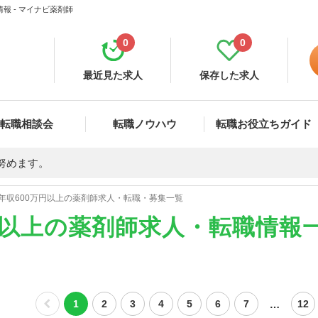
報 - マイナビ薬剤師
0
0
最近見た求人
保存した求人
転職相談会
転職ノウハウ
転職お役立ちガイド
努めます。
年収600万円以上の薬剤師求人・転職・募集一覧
円以上の薬剤師求人・転職情報
…
1
2
3
4
5
6
7
12