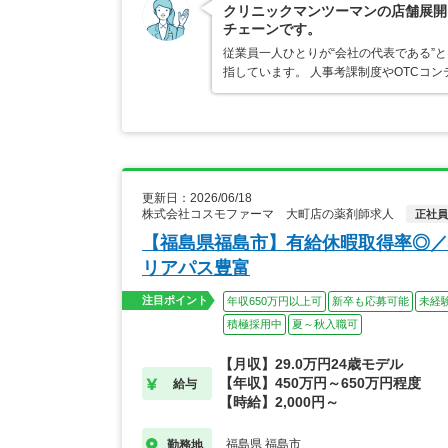
クリニックマンツーマンの店舗展開
チェーンです。
従業員一人ひとりが“会社の代表である”
指しています。 人事考課制度やOTCコ
更新日：2026/06/18
株式会社コスモファーマ 大町店の薬剤師求人
正社員
【福島県福島市】有給休暇取得率◎／
リアパス豊富
注目ポイント
年収650万円以上可
新卒も応募可能
未経
積極採用中
夏～秋入職可
【月収】29.0万円24歳モデル
【年収】450万円～650万円程度
給与
【時給】2,000円～
福島県 福島市
勤務地