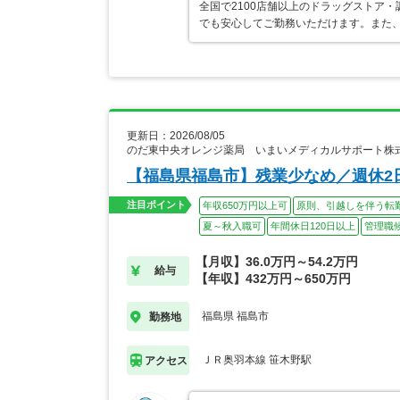
全国で2100店舗以上のドラッグストア
でも安心してご勤務いただけます。また、
更新日：2026/08/05
のだ東中央オレンジ薬局 いまいメディカルサポート株
【福島県福島市】残業少なめ／週休2
注目ポイント
年収650万円以上可
原則、引越しを伴う転
夏～秋入職可
年間休日120日以上
管理職
【月収】36.0万円～54.2万円
給与
【年収】432万円～650万円
福島県 福島市
勤務地
ＪＲ奥羽本線 笹木野駅
アクセス