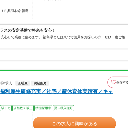
／ＪＲ奥羽本線 福島
ラスの安定基盤で将来も安心！
安心して業務に臨めます。 福島県または東北で薬局をお探しの方、ぜひ一度ご相
保存す
剤師求人
正社員
調剤薬局
福利厚生研修充実／社宅／産休育休実績有／キャ
駅チカ
店舗数30以上
積極採用中
夏～秋入職可
この求人に興味がある