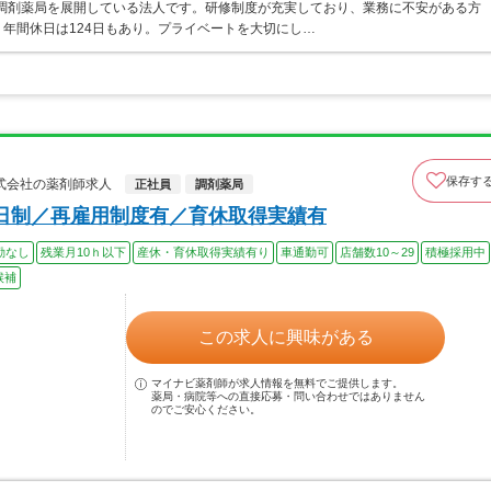
・調剤薬局を展開している法人です。研修制度が充実しており、業務に不安がある方
年間休日は124日もあり。プライベートを大切にし…
保存す
式会社の薬剤師求人
正社員
調剤薬局
日制／再雇用制度有／育休取得実績有
勤なし
残業月10ｈ以下
産休・育休取得実績有り
車通勤可
店舗数10～29
積極採用中
候補
この求人に興味がある
マイナビ薬剤師が求人情報を無料でご提供します。
薬局・病院等への直接応募・問い合わせではありません
のでご安心ください。