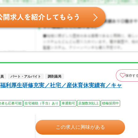
保存す
社員
パート・アルバイト
調剤薬局
福利厚生研修充実／社宅／産休育休実績有／キャ
験者も応募可能
住宅補助（手当）あり
車通勤可
店舗数30以上
積極採用中
この求人に興味がある