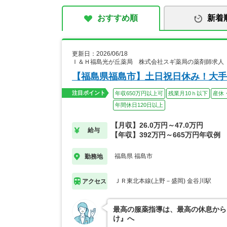
おすすめ順
新着
更新日：2026/06/18
Ｉ＆Ｈ福島光が丘薬局 株式会社スギ薬局の薬剤師求人
【福島県福島市】土日祝日休み！大手
注目ポイント
年収650万円以上可
残業月10ｈ以下
産休
年間休日120日以上
【月収】26.0万円～47.0万円
給与
【年収】392万円～665万円年収例
福島県 福島市
勤務地
ＪＲ東北本線(上野－盛岡) 金谷川駅
アクセス
最高の服薬指導は、最高の休息から
け』へ