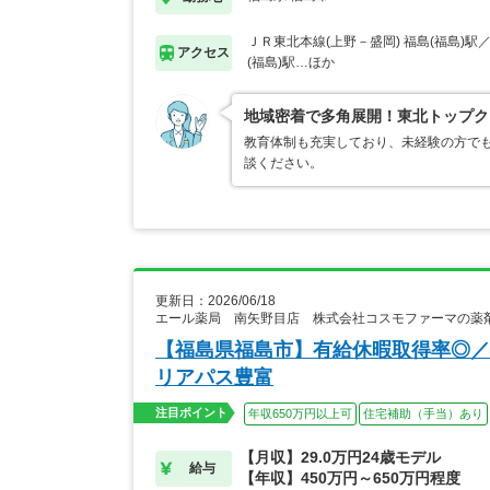
ＪＲ東北本線(上野－盛岡) 福島(福島)駅
アクセス
(福島)駅…ほか
地域密着で多角展開！東北トップク
教育体制も充実しており、未経験の方でも
談ください。
更新日：2026/06/18
エール薬局 南矢野目店 株式会社コスモファーマの薬
【福島県福島市】有給休暇取得率◎／
リアパス豊富
注目ポイント
年収650万円以上可
住宅補助（手当）あり
【月収】29.0万円24歳モデル
給与
【年収】450万円～650万円程度