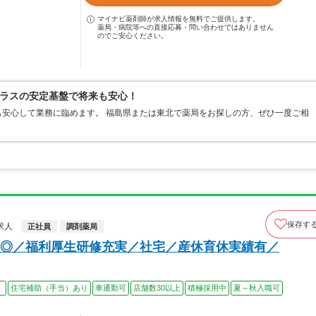
マイナビ薬剤師が求人情報を無料でご提供します。
薬局・病院等への直接応募・問い合わせではありません
のでご安心ください。
ラスの安定基盤で将来も安心！
安心して業務に臨めます。 福島県または東北で薬局をお探しの方、ぜひ一度ご相
保存す
求人
正社員
調剤薬局
◎／福利厚生研修充実／社宅／産休育休実績有／
）
住宅補助（手当）あり
車通勤可
店舗数30以上
積極採用中
夏～秋入職可