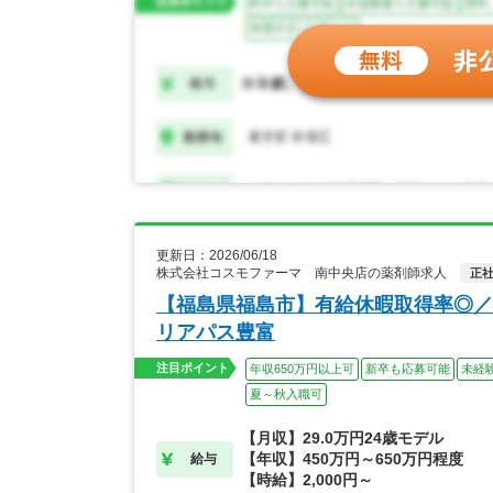
更新日：2026/06/18
株式会社コスモファーマ 南中央店の薬剤師求人
正
【福島県福島市】有給休暇取得率◎／
リアパス豊富
注目ポイント
年収650万円以上可
新卒も応募可能
未経
夏～秋入職可
【月収】29.0万円24歳モデル
【年収】450万円～650万円程度
給与
【時給】2,000円～