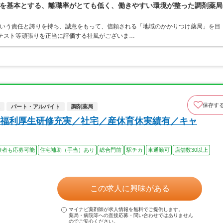
を基本とする、離職率がとても低く、働きやすい環境が整った調剤薬局
という責任と誇りを持ち、誠意をもって、信頼される「地域のかかりつけ薬局」を目
ンテスト等頑張りを正当に評価する社風がございま…
保存す
パート・アルバイト
調剤薬局
福利厚生研修充実／社宅／産休育休実績有／キャ
験者も応募可能
住宅補助（手当）あり
総合門前
駅チカ
車通勤可
店舗数30以上
この求人に興味がある
マイナビ薬剤師が求人情報を無料でご提供します。
薬局・病院等への直接応募・問い合わせではありません
のでご安心ください。