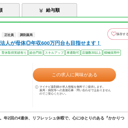
順
給与順
保存す
正社員
調剤薬局
法人が母体◎年収600万円台も目指せます！
・育休取得実績有り
総合門前
スキルアップ
車通勤可
店舗数30以上
積極採用中
この求人に興味がある
マイナビ薬剤師が求人情報を無料でご提供します。
薬局・病院等への直接応募・問い合わせではありません
のでご安心ください。
。年2回の4連休、リフレッシュ休暇で、心にゆとりのある『かかりつ