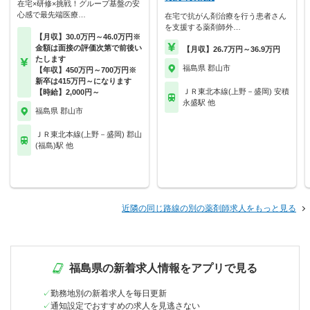
在宅×研修×挑戦！グループ基盤の安
心感で最先端医療…
在宅で抗がん剤治療を行う患者さん
を支援する薬剤師外…
【月収】30.0万円～46.0万円※
金額は面接の評価次第で前後い
【月収】26.7万円～36.9万円
たします
福島県 郡山市
【年収】450万円～700万円※
新卒は415万円～になります
ＪＲ東北本線(上野－盛岡) 安積
【時給】2,000円～
永盛駅 他
福島県 郡山市
ＪＲ東北本線(上野－盛岡) 郡山
(福島)駅 他
近隣の同じ路線の別の薬剤師求人をもっと見る
福島県の新着求人情報をアプリで見る
勤務地別の新着求人を毎日更新
通知設定でおすすめの求人を見逃さない