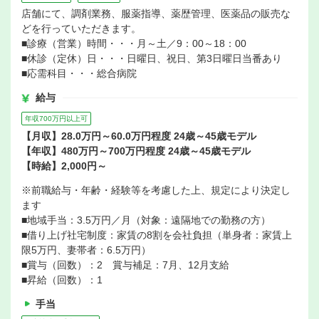
店舗にて、調剤業務、服薬指導、薬歴管理、医薬品の販売な
どを行っていただきます。
■診療（営業）時間・・・月～土／9：00～18：00
■休診（定休）日・・・日曜日、祝日、第3日曜日当番あり
■応需科目・・・総合病院
給与
年収700万円以上可
【月収】28.0万円～60.0万円程度 24歳～45歳モデル
【年収】480万円～700万円程度 24歳～45歳モデル
【時給】2,000円～
※前職給与・年齢・経験等を考慮した上、規定により決定し
ます
■地域手当：3.5万円／月（対象：遠隔地での勤務の方）
■借り上げ社宅制度：家賃の8割を会社負担（単身者：家賃上
限5万円、妻帯者：6.5万円）
■賞与（回数）：2 賞与補足：7月、12月支給
■昇給（回数）：1
手当