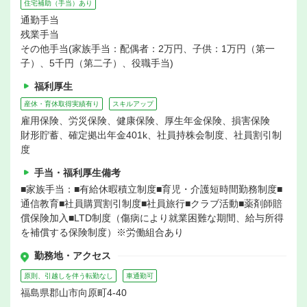
住宅補助（手当）あり
通勤手当
残業手当
その他手当(家族手当：配偶者：2万円、子供：1万円（第一
子）、5千円（第二子）、役職手当)
福利厚生
産休・育休取得実績有り
スキルアップ
雇用保険、労災保険、健康保険、厚生年金保険、損害保険
財形貯蓄、確定拠出年金401k、社員持株会制度、社員割引制
度
手当・福利厚生備考
■家族手当：■有給休暇積立制度■育児・介護短時間勤務制度■
通信教育■社員購買割引制度■社員旅行■クラブ活動■薬剤師賠
償保険加入■LTD制度（傷病により就業困難な期間、給与所得
を補償する保険制度）※労働組合あり
勤務地・アクセス
原則、引越しを伴う転勤なし
車通勤可
福島県郡山市向原町4-40