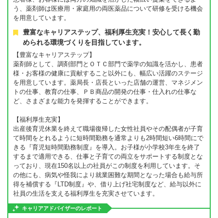
う、薬剤師は医療用・家庭用の両医薬品について研修を受ける機会
を用意しています。
豊富なキャリアステップ、福利厚生充実！安心して長く勤
められる環境づくりを目指しています。
【豊富なキャリアステップ】
薬剤師として、調剤部門とＯＴＣ部門で薬学の知識を活かし、患者
様・お客様の健康に貢献すること以外にも、幅広い活躍のステージ
を用意しています。薬局長・店長といった店舗の運営、マネジメン
トの仕事、教育の仕事、ＰＢ商品の開発の仕事・仕入れの仕事な
ど、さまざまな能力を発揮することができます。
【福利厚生充実】
出産後育児休業を終えて職場復帰した女性社員やその配偶者が子育
て時間をとれるように短時間勤務を通常よりも2時間短い6時間にで
きる『育児短時間勤務制度』を導入。お子様が小学校3年生を終了
するまで適用できる、仕事と子育ての両立をサポートする制度とな
っており、現在150名以上の社員がこの制度を利用しています。そ
の他にも、病気や怪我により就業困難な期間となった場合も給与所
得を補償する『LTD制度』や、借り上げ社宅制度など、給与以外に
社員の生活を支える福利厚生を充実させています。
キャリアアドバイザーのレポート