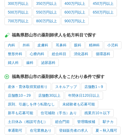
300万円以上
350万円以上
400万円以上
450万円以上
500万円以上
550万円以上
600万円以上
650万円以上
700万円以上
800万円以上
900万円以上
福島県郡山市の薬剤師求人を処方科目で探す
内科
外科
皮膚科
耳鼻科
眼科
精神科
小児科
整形外科
心療内科
総合科目
消化器科
循環器科
婦人科
歯科
泌尿器科
福島県郡山市の薬剤師求人をこだわり条件で探す
産休・育休取得実績有り
スキルアップ
店舗数1～9
店舗数10～29
店舗数30以上
年間休日120日以上
原則、引越しを伴う転勤なし
未経験者も応募可能
新卒も応募可能
住宅補助（手当）あり
残業月10ｈ以下
土日休み（相談可含む）
総合門前
管理職候補
駅チカ
車通勤可
在宅業務あり
登録販売者の求人
夏～秋入職可