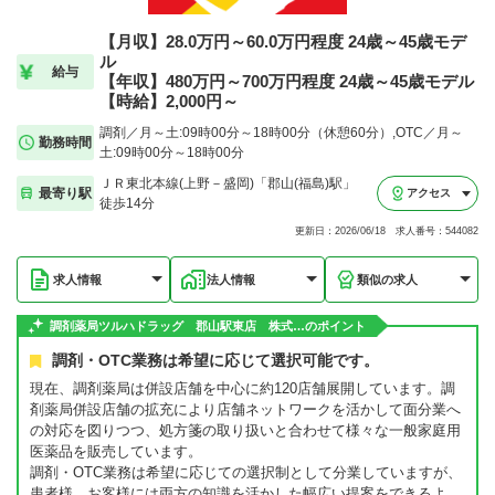
【月収】28.0万円～60.0万円程度 24歳～45歳モデ
ル
給与
【年収】480万円～700万円程度 24歳～45歳モデル
【時給】2,000円～
調剤／月～土:09時00分～18時00分（休憩60分）,OTC／月～
勤務時間
土:09時00分～18時00分
ＪＲ東北本線(上野－盛岡)「郡山(福島)駅」
最寄り駅
アクセス
徒歩14分
更新日：2026/06/18 求人番号：544082
求人情報
法人情報
類似の求人
調剤薬局ツルハドラッグ 郡山駅東店 株式…のポイント
調剤・OTC業務は希望に応じて選択可能です。
現在、調剤薬局は併設店舗を中心に約120店舗展開しています。調
剤薬局併設店舗の拡充により店舗ネットワークを活かして面分業へ
の対応を図りつつ、処方箋の取り扱いと合わせて様々な一般家庭用
医薬品を販売しています。
調剤・OTC業務は希望に応じての選択制として分業していますが、
患者様、お客様には両方の知識を活かした幅広い提案をできるよ