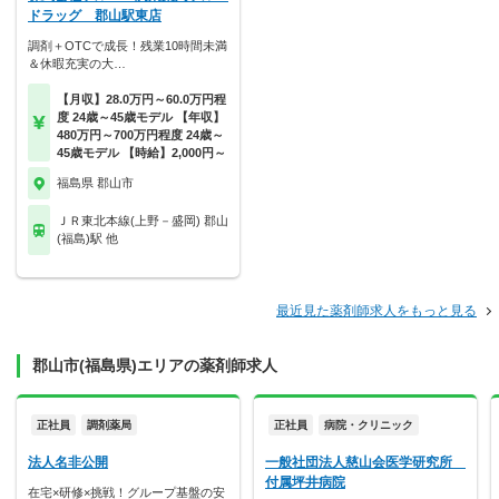
ドラッグ 郡山駅東店
調剤＋OTCで成長！残業10時間未満
＆休暇充実の大…
【月収】28.0万円～60.0万円程
度 24歳～45歳モデル 【年収】
480万円～700万円程度 24歳～
45歳モデル 【時給】2,000円～
福島県 郡山市
ＪＲ東北本線(上野－盛岡) 郡山
(福島)駅 他
最近見た薬剤師求人をもっと見る
郡山市(福島県)エリアの薬剤師求人
正社員
調剤薬局
正社員
病院・クリニック
法人名非公開
一般社団法人慈山会医学研究所
付属坪井病院
在宅×研修×挑戦！グループ基盤の安