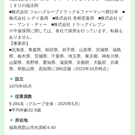
くすりの福太郎
■株式会社 ツルハグループドラッグ＆ファーマシー西日本 ■
株式会社 レデイ薬局 ■株式会社 杏林堂薬局 ■株式会社 ピ
ー・アンド・ディー ■株式会社 ドラッグイレブン
※中途採用に関しては、各社で採用を行っています。転籍も
ありません。
【事業所】
■北海道、青森県、秋田県、岩手県、山形県、宮城県、福島
県、栃木県、茨城県、千葉県、埼玉県、東京都、神奈川県、
山梨県、長野県、愛知県、滋賀県、京都府、大阪府、兵庫
県、和歌山県、高知県に386店舗（2023年10月時点）
設立
1975年05月
従業員数
9,284名（グループ全体：2020年5月）
■平均年齢32.9歳
所在地
福島県郡山市向原町4-40