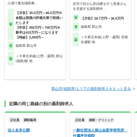
心感で最先端医療…
在宅で抗がん剤治療を行う患者さん
を支援する薬剤師外…
【月収】30.0万円～46.0万円※
金額は面接の評価次第で前後い
【月収】26.7万円～36.9万円
たします
福島県 郡山市
【年収】450万円～700万円※
新卒は415万円～になります
ＪＲ東北本線(上野－盛岡) 安積
【時給】2,000円～
永盛駅 他
福島県 郡山市
ＪＲ東北本線(上野－盛岡) 郡山
(福島)駅 他
郡山市(福島県)エリアの薬剤師求人をもっと見る
近隣の同じ路線の別の薬剤師求人
正社員
調剤薬局
正社員
病院・クリニック
法人名非公開
一般社団法人慈山会医学研究所
付属坪井病院