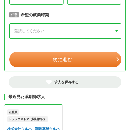
取得予定年
希望の就業時期
必須
任意
年 3月
次に進む
求人を保存する
最近見た薬剤師求人
正社員
ドラッグストア（調剤併設）
株式会社ツルハ 調剤薬局ツルハ