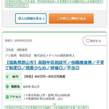
年収650万円以上可
産休・育休取得実績有り
車通勤可
店舗数30以上
積極採用中
年間休日120日以上
求人の詳細を見る
この求人に興味がある
更新日：2026年6月22日
保存する
正社員
調剤薬局
フジ薬局 鶴見坦店 株式会社メディカの薬剤師求人
【福島県郡山市】高額年収相談可／他職種連携／子育
て制度◎／残業少なめ／研修◎／手当◎
給与
【年収】450万円～800万円程度
勤務地
福島県 郡山市
ＪＲ東北本線(上野－盛岡) 郡山(福島)駅
アクセス
ＪＲ磐越西線 郡山(福島)駅…ほか
年収800万円以上可
車通勤可
店舗数1～9
積極採用中
夏～秋入職可