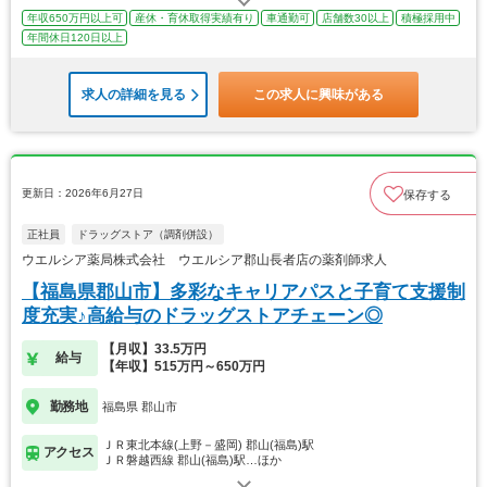
年収650万円以上可
産休・育休取得実績有り
車通勤可
店舗数30以上
積極採用中
年間休日120日以上
求人の詳細を見る
この求人に興味がある
更新日：2026年6月27日
保存する
正社員
ドラッグストア（調剤併設）
ウエルシア薬局株式会社 ウエルシア郡山長者店の薬剤師求人
【福島県郡山市】多彩なキャリアパスと子育て支援制
度充実♪高給与のドラッグストアチェーン◎
【月収】33.5万円
給与
【年収】515万円～650万円
勤務地
福島県 郡山市
ＪＲ東北本線(上野－盛岡) 郡山(福島)駅
アクセス
ＪＲ磐越西線 郡山(福島)駅…ほか