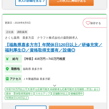
求人の詳細を見る
この求人に興味がある
更新日：2026年8月5日
保存する
正社員
調剤薬局
さくら薬局 喜多方店 クラフト株式会社の薬剤師求人
【福島県喜多方市】年間休日120日以上／研修充実／
福利厚生◎／資格取得支援有／設備◎
給与
【年収】419万円～743万円程度
勤務地
福島県 喜多方市
アクセス
ＪＲ磐越西線 喜多方駅
年収700万円以上可
新卒も応募可能
未経験者も応募可能
住宅補助（手当）あり
産休・育休取得実績有り
スキルアップ
店舗数30以上
積極採用中
年間休日120日以上