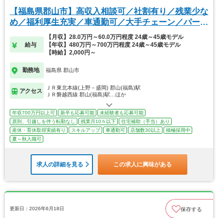
【福島県郡山市】高収入相談可／社割有り／残業少な
め／福利厚生充実／車通勤可／大手チェーン／パート
可
【月収】28.0万円～60.0万円程度 24歳～45歳モデル
給与
【年収】480万円～700万円程度 24歳～45歳モデル
【時給】2,000円～
勤務地
福島県 郡山市
ＪＲ東北本線(上野－盛岡) 郡山(福島)駅
アクセス
ＪＲ磐越西線 郡山(福島)駅…ほか
年収700万円以上可
新卒も応募可能
未経験者も応募可能
原則、引越しを伴う転勤なし
残業月10ｈ以下
住宅補助（手当）あり
産休・育休取得実績有り
スキルアップ
車通勤可
店舗数30以上
積極採用中
夏～秋入職可
求人の詳細を見る
この求人に興味がある
更新日：2026年6月18日
保存する