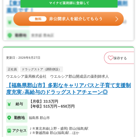
更新日：2026年6月27日
保存する
正社員
ドラッグストア（調剤併設）
ウエルシア薬局株式会社 ウエルシア郡山開成店の薬剤師求人
【福島県郡山市】多彩なキャリアパスと子育て支援制
度充実♪高給与のドラッグストアチェーン◎
【月収】33.5万円
給与
【年収】515万円～650万円
勤務地
福島県 郡山市
ＪＲ東北本線(上野－盛岡) 郡山(福島)駅
アクセス
ＪＲ磐越西線 郡山(福島)駅…ほか