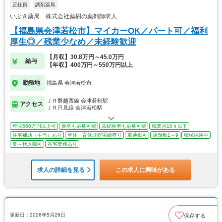
正社員
調剤薬局
いぶき薬局 株式会社薬樹の薬剤師求人
【福島県会津若松市】マイカーOK／パート可／福利
厚生◎／残業少なめ／未経験歓迎
【月収】30.8万円～45.0万円
給与
【年収】400万円～550万円以上
勤務地
福島県 会津若松市
ＪＲ磐越西線 会津若松駅
アクセス
ＪＲ只見線 会津若松駅
年収550万円以上可
新卒も応募可能
未経験者も応募可能
残業月10ｈ以下
住宅補助（手当）あり
産休・育休取得実績有り
車通勤可
店舗数1～9
積極採用中
夏～秋入職可
在宅業務あり
求人の詳細を見る
この求人に興味がある
更新日：2026年5月26日
保存する