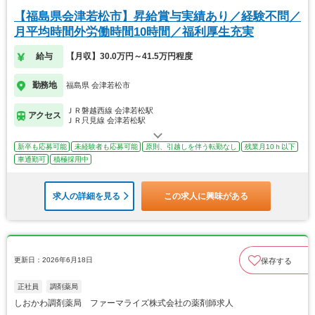
【福島県会津若松市】昇給賞与実績あり／経験不問／
月平均時間外労働時間10時間／福利厚生充実
給与
【月収】30.0万円～41.5万円程度
勤務地
福島県 会津若松市
ＪＲ磐越西線 会津若松駅
アクセス
ＪＲ只見線 会津若松駅
新卒も応募可能
未経験者も応募可能
原則、引越しを伴う転勤なし
残業月10ｈ以下
車通勤可
積極採用中
求人の詳細を見る
この求人に興味がある
更新日：2026年6月18日
保存する
正社員
調剤薬局
しおかわ調剤薬局 ファーマライズ株式会社の薬剤師求人