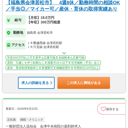
【福島県会津若松市】 4週8休／勤務時間の相談OK
／手当◎／マイカー可／産休・育休の取得実績あり
【月収】18.0万円
給与
【年収】300万円程度
勤務地
福島県 会津若松市
ＪＲ磐越西線 会津若松駅
アクセス
ＪＲ只見線 会津若松駅
年収300万円以上可
新卒も応募可能
未経験者も応募可能
原則、引越しを伴う転勤なし
残業月10ｈ以下
住宅補助（手当）あり
産休・育休取得実績有り
車通勤可
積極採用中
年間休日120日以上
求人の詳細を見る
この求人に興味がある
更新日：2026年6月22日
保存する
正社員
病院・クリニック
一般財団法人温知会 会津中央病院の薬剤師求人