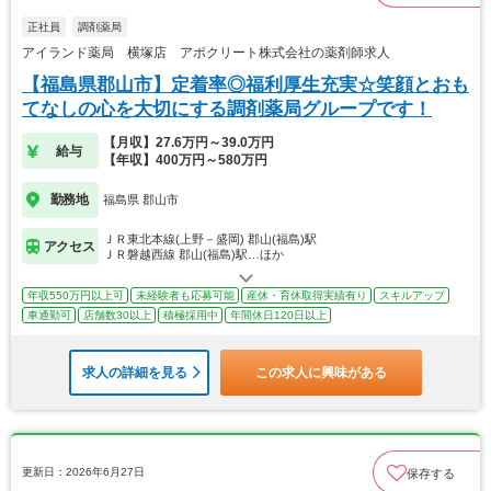
正社員
調剤薬局
アイランド薬局 横塚店 アポクリート株式会社の薬剤師求人
【福島県郡山市】定着率◎福利厚生充実☆笑顔とおも
てなしの心を大切にする調剤薬局グループです！
【月収】27.6万円～39.0万円
給与
【年収】400万円～580万円
勤務地
福島県 郡山市
ＪＲ東北本線(上野－盛岡) 郡山(福島)駅
アクセス
ＪＲ磐越西線 郡山(福島)駅…ほか
年収550万円以上可
未経験者も応募可能
産休・育休取得実績有り
スキルアップ
車通勤可
店舗数30以上
積極採用中
年間休日120日以上
求人の詳細を見る
この求人に興味がある
更新日：2026年6月27日
保存する