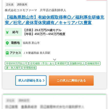
正社員
調剤薬局
株式会社コスモファーマ 片平店の薬剤師求人
【福島県郡山市】有給休暇取得率◎／福利厚生研修充
実／社宅／産休育休実績有／キャリアパス豊富
【月収】29.0万円24歳モデル
給与
【年収】450万円～650万円程度
勤務地
福島県 郡山市
アクセス
ＪＲ磐越西線 喜久田駅
年収650万円以上可
住宅補助（手当）あり
車通勤可
店舗数30以上
積極採用中
夏～秋入職可
管理職候補
求人の詳細を見る
この求人に興味がある