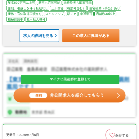
年収600万円以上可
新卒も応募可能
未経験者も応募可能
原則、引越しを伴う転勤なし
土日休み（相談可含む）
住宅補助（手当）あり
産休・育休取得実績有り
スキルアップ
駅チカ
車通勤可
店舗数30以上
積極採用中
夏～秋入職可
求人の詳細を見る
この求人に興味がある
更新日：2026年7月6日
保存する