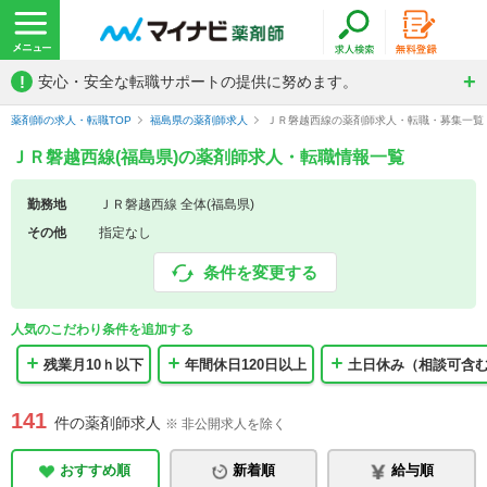
!
安心・安全な転職サポートの提供に努めます。
薬剤師の求人・転職TOP
福島県の薬剤師求人
ＪＲ磐越西線の薬剤師求人・転職・募集一覧
ＪＲ磐越西線(福島県)の薬剤師求人・転職情報一覧
勤務地
ＪＲ磐越西線 全体(福島県)
その他
指定なし
条件を変更する
人気のこだわり条件を追加する
残業月10ｈ以下
年間休日120日以上
土日休み（相談可含
141
件の薬剤師求人
※ 非公開求人を除く
おすすめ順
新着順
給与順