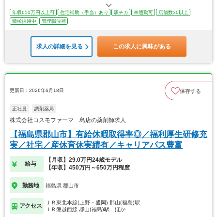
年収650万円以上可
住宅補助（手当）あり
駅チカ
車通勤可
店舗数30以上
積極採用中
管理職候補
求人の詳細を見る
この求人に興味がある
更新日：2026年6月18日
保存する
正社員
調剤薬局
株式会社コスモファーマ 島店の薬剤師求人
【福島県郡山市】有給休暇取得率◎／福利厚生研修充
実／社宅／産休育休実績有／キャリアパス豊富
【月収】29.0万円24歳モデル
給与
【年収】450万円～650万円程度
勤務地
福島県 郡山市
ＪＲ東北本線(上野－盛岡) 郡山(福島)駅
アクセス
ＪＲ磐越西線 郡山(福島)駅…ほか