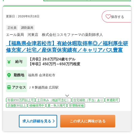
更新日：2026年6月18日
保存する
正社員
調剤薬局
エール薬局 河東店 株式会社コスモファーマの薬剤師求人
【福島県会津若松市】有給休暇取得率◎／福利厚生研
修充実／社宅／産休育休実績有／キャリアパス豊富
【月収】29.0万円24歳モデル
給与
【年収】450万円～650万円程度
勤務地
福島県 会津若松市
アクセス
ＪＲ磐越西線 広田駅
年収650万円以上可
土日休み（相談可含む）
住宅補助（手当）あり
車通勤可
店舗数30以上
積極採用中
夏～秋入職可
管理職候補
求人の詳細を見る
この求人に興味がある