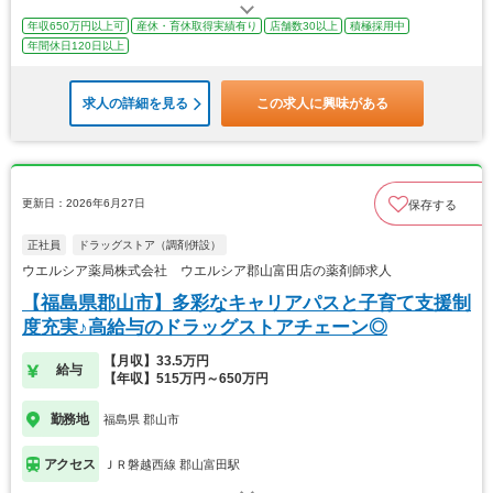
年収650万円以上可
産休・育休取得実績有り
店舗数30以上
積極採用中
年間休日120日以上
求人の詳細を見る
この求人に興味がある
更新日：2026年6月27日
保存する
正社員
ドラッグストア（調剤併設）
ウエルシア薬局株式会社 ウエルシア郡山富田店の薬剤師求人
【福島県郡山市】多彩なキャリアパスと子育て支援制
度充実♪高給与のドラッグストアチェーン◎
【月収】33.5万円
給与
【年収】515万円～650万円
勤務地
福島県 郡山市
アクセス
ＪＲ磐越西線 郡山富田駅