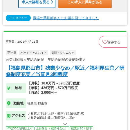
求人の詳細を見る
この求人に興味がある
職場の薬剤師さんにお話を伺ってきました
インタビュー
更新日：2026年7月21日
保存する
正社員
パート・アルバイト
病院・クリニック
公益財団法人星総合病院 星総合病院の薬剤師求人
【福島県郡山市】残業少なめ／駅近／福利厚生◎／研
修制度充実／当直月3回程度
【月収】30.0万円～39.0万円程度
給与
【年収】426万円～570万円程度
【時給】2,000円～
勤務地
福島県 郡山市
ＪＲ東北本線(上野－盛岡) 郡山(福島)駅
アクセス
ＪＲ磐越西線 郡山(福島)駅…ほか
年収550万円以上可
土日休み（相談可含む）
残業月10ｈ以下