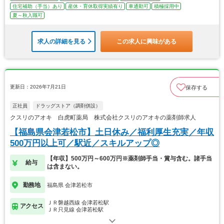
住宅補助（手当）あり
産休・育休取得実績有り
車通勤可
積極採用中
夏～秋入職可
求人の詳細を見る
この求人に興味がある
更新日：2026年7月21日
保存する
正社員
ドラッグストア（調剤併設）
クスリのアオキ 白虎町薬局 株式会社クスリのアオキの薬剤師求人
【福島県会津若松市】土日休み／福利厚生充実／年収
500万円以上可／駅近／スキルアップ◎
【年収】500万円～600万円※薬剤師手当・賞与含む。諸手当
給与
は含まない。
勤務地
福島県 会津若松市
ＪＲ磐越西線 会津若松駅
アクセス
ＪＲ只見線 会津若松駅