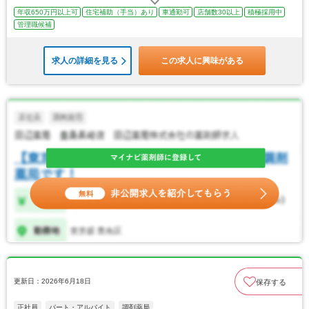
年収650万円以上可
住宅補助（手当）あり
車通勤可
店舗数30以上
積極採用中
管理職候補
求人の詳細を見る
この求人に興味がある
更新日：2026年6月18日
保存する
正社員
パート・アルバイト
調剤薬局