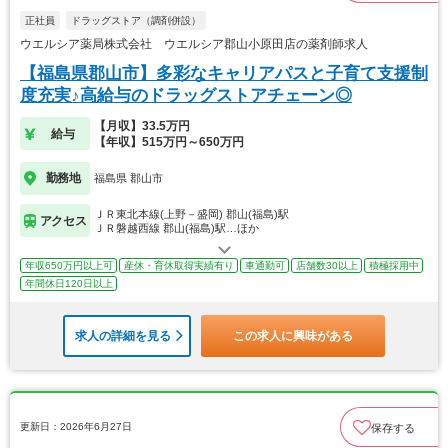
正社員
ドラッグストア（調剤併設）
ウエルシア薬局株式会社 ウエルシア郡山小原田店の薬剤師求人
【福島県郡山市】多彩なキャリアパスと子育て支援制
度充実♪高給与のドラッグストアチェーン◎
【月収】33.5万円
給与
【年収】515万円～650万円
勤務地
福島県 郡山市
ＪＲ東北本線(上野－盛岡) 郡山(福島)駅
アクセス
ＪＲ磐越西線 郡山(福島)駅…ほか
年収650万円以上可
産休・育休取得実績有り
車通勤可
店舗数30以上
積極採用中
年間休日120日以上
求人の詳細を見る
この求人に興味がある
更新日：2026年6月27日
保存する