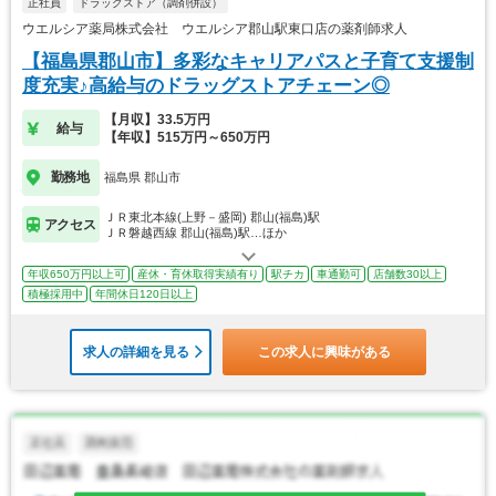
正社員
ドラッグストア（調剤併設）
ウエルシア薬局株式会社 ウエルシア郡山駅東口店の薬剤師求人
【福島県郡山市】多彩なキャリアパスと子育て支援制
度充実♪高給与のドラッグストアチェーン◎
【月収】33.5万円
給与
【年収】515万円～650万円
勤務地
福島県 郡山市
ＪＲ東北本線(上野－盛岡) 郡山(福島)駅
アクセス
ＪＲ磐越西線 郡山(福島)駅…ほか
年収650万円以上可
産休・育休取得実績有り
駅チカ
車通勤可
店舗数30以上
積極採用中
年間休日120日以上
求人の詳細を見る
この求人に興味がある