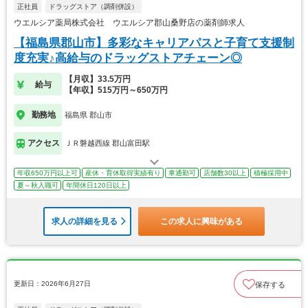
正社員
ドラッグストア（調剤併設）
ウエルシア薬局株式会社 ウエルシア郡山桑野店の薬剤師求人
【福島県郡山市】多彩なキャリアパスと子育て支援制
度充実♪高給与のドラッグストアチェーン◎
【月収】33.5万円
給与
【年収】515万円～650万円
勤務地
福島県 郡山市
アクセス
ＪＲ磐越西線 郡山富田駅
年収650万円以上可
産休・育休取得実績有り
車通勤可
店舗数30以上
積極採用中
夏～秋入職可
年間休日120日以上
求人の詳細を見る
この求人に興味がある
更新日：2026年6月27日
保存する