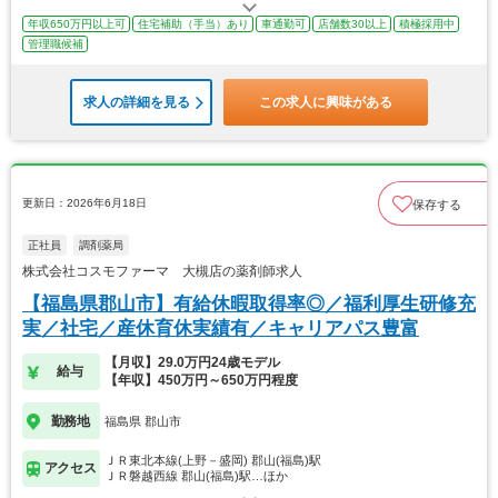
年収650万円以上可
住宅補助（手当）あり
車通勤可
店舗数30以上
積極採用中
管理職候補
求人の詳細を見る
この求人に興味がある
更新日：2026年6月18日
保存する
正社員
調剤薬局
株式会社コスモファーマ 大槻店の薬剤師求人
【福島県郡山市】有給休暇取得率◎／福利厚生研修充
実／社宅／産休育休実績有／キャリアパス豊富
【月収】29.0万円24歳モデル
給与
【年収】450万円～650万円程度
勤務地
福島県 郡山市
ＪＲ東北本線(上野－盛岡) 郡山(福島)駅
アクセス
ＪＲ磐越西線 郡山(福島)駅…ほか