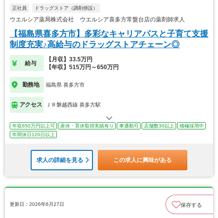
正社員
ドラッグストア（調剤併設）
ウエルシア薬局株式会社 ウエルシア喜多方常盤台店の薬剤師求人
【福島県喜多方市】多彩なキャリアパスと子育て支援
制度充実♪高給与のドラッグストアチェーン◎
【月収】33.5万円
給与
【年収】515万円～650万円
勤務地
福島県 喜多方市
アクセス
ＪＲ磐越西線 喜多方駅
年収650万円以上可
産休・育休取得実績有り
車通勤可
店舗数30以上
積極採用中
年間休日120日以上
求人の詳細を見る
この求人に興味がある
更新日：2026年6月27日
保存する