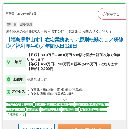
更新日：2026年8月5日
保存する
正社員
調剤薬局
調剤薬局の薬剤師求人（法人名非公開 ※詳細はお問合せください）
【福島県郡山市】在宅業務あり／原則転勤なし／研修
◎／福利厚生◎／年間休日120日
【月収】30.0万円～46.0万円※金額は面接の評価次第で前後
いたします
給与
【年収】450万円～700万円※新卒は415万円～になります
【時給】2,000円～
勤務地
福島県 郡山市
ＪＲ東北本線(上野－盛岡) 郡山(福島)駅
アクセス
ＪＲ磐越西線 郡山(福島)駅…ほか
年収700万円以上可
原則、引越しを伴う転勤なし
産休・育休取得実績有り
スキルアップ
車通勤可
店舗数30以上
積極採用中
年間休日120日以上
在宅業務あり