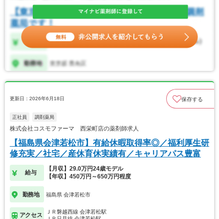
更新日：2026年6月18日
保存する
正社員
調剤薬局
株式会社コスモファーマ 西栄町店の薬剤師求人
【福島県会津若松市】有給休暇取得率◎／福利厚生研
修充実／社宅／産休育休実績有／キャリアパス豊富
【月収】29.0万円24歳モデル
給与
【年収】450万円～650万円程度
勤務地
福島県 会津若松市
ＪＲ磐越西線 会津若松駅
アクセス
ＪＲ只見線 会津若松駅