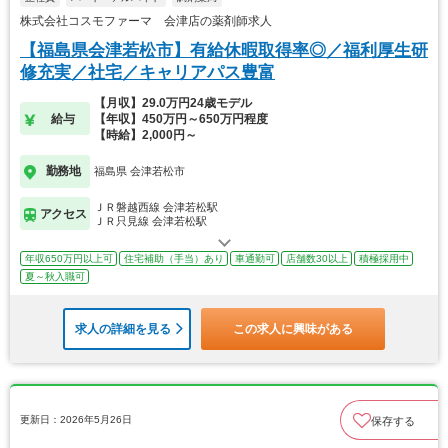
株式会社コスモファーマ 会津店の薬剤師求人
【福島県会津若松市】有給休暇取得率◎／福利厚生研
修充実／社宅／キャリアパス豊富
【月収】29.0万円24歳モデル
給与
【年収】450万円～650万円程度
【時給】2,000円～
勤務地
福島県 会津若松市
ＪＲ磐越西線 会津若松駅
アクセス
ＪＲ只見線 会津若松駅
年収650万円以上可
住宅補助（手当）あり
車通勤可
店舗数30以上
積極採用中
夏～秋入職可
求人の詳細を見る
この求人に興味がある
更新日：2026年5月26日
保存する