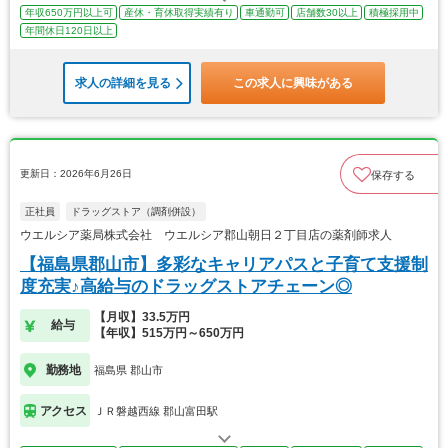
年収650万円以上可
産休・育休取得実績有り
車通勤可
店舗数30以上
積極採用中
年間休日120日以上
求人の詳細を見る
この求人に興味がある
更新日：2026年6月26日
保存する
正社員
ドラッグストア（調剤併設）
ウエルシア薬局株式会社 ウエルシア郡山朝日２丁目店の薬剤師求人
【福島県郡山市】多彩なキャリアパスと子育て支援制
度充実♪高給与のドラッグストアチェーン◎
【月収】33.5万円
給与
【年収】515万円～650万円
勤務地
福島県 郡山市
アクセス
ＪＲ磐越西線 郡山富田駅