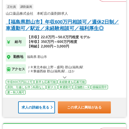
正社員
調剤薬局
山口薬品株式会社 本町店の薬剤師求人
【福島県郡山市】年収600万円相談可／週休2日制／
車通勤可／駅近／未経験相談可／福利厚生◎
【月収】22.0万円～50.0万円程度 モデル
給与
【年収】350万円～600万円程度
【時給】2,000円～3,000円
勤務地
福島県 郡山市
ＪＲ東北本線(上野－盛岡) 郡山(福島)駅
アクセス
ＪＲ磐越西線 郡山(福島)駅…ほか
年収600万円以上可
新卒も応募可能
未経験者も応募可能
原則、引越しを伴う転勤なし
駅チカ
車通勤可
店舗数1～9
積極採用中
夏～秋入職可
求人の詳細を見る
この求人に興味がある