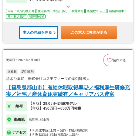
年収650万円以上可
住宅補助（手当）あり
車通勤可
店舗数30以上
積極採用中
夏～秋入職可
管理職候補
求人の詳細を見る
この求人に興味がある
更新日：2026年6月18日
保存する
正社員
調剤薬局
清水台薬局 株式会社コスモファーマの薬剤師求人
【福島県郡山市】有給休暇取得率◎／福利厚生研修充
実／社宅／産休育休実績有／キャリアパス豊富
【月収】29.0万円24歳モデル
給与
【年収】450万円～650万円程度
勤務地
福島県 郡山市
ＪＲ東北本線(上野－盛岡) 郡山(福島)駅
アクセス
ＪＲ磐越西線 郡山(福島)駅…ほか