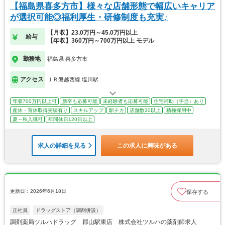
【福島県喜多方市】様々な店舗形態で幅広いキャリア
が選択可能◎福利厚生・研修制度も充実♪
【月収】23.0万円～45.0万円以上
給与
【年収】360万円～700万円以上 モデル
勤務地
福島県 喜多方市
アクセス
ＪＲ磐越西線 塩川駅
年収700万円以上可
新卒も応募可能
未経験者も応募可能
住宅補助（手当）あり
産休・育休取得実績有り
スキルアップ
駅チカ
店舗数30以上
積極採用中
夏～秋入職可
年間休日120日以上
求人の詳細を見る
この求人に興味がある
更新日：2026年6月18日
保存する
正社員
ドラッグストア（調剤併設）
調剤薬局ツルハドラッグ 郡山駅東店 株式会社ツルハの薬剤師求人