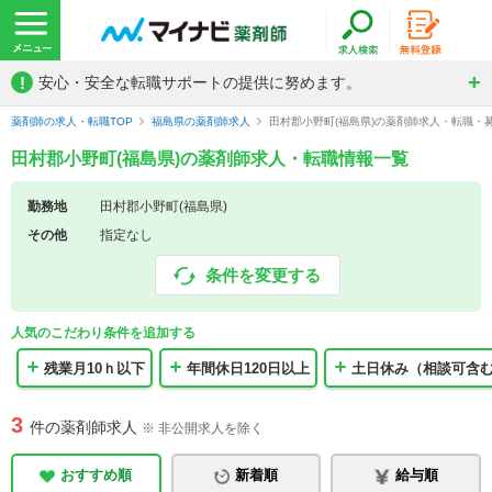
!
安心・安全な転職サポートの提供に努めます。
薬剤師の求人・転職TOP
福島県の薬剤師求人
田村郡小野町(福島県)の薬剤師求人・転職・
田村郡小野町(福島県)の薬剤師求人・転職情報一覧
勤務地
田村郡小野町(福島県)
その他
指定なし
条件を変更する
人気のこだわり条件を追加する
残業月10ｈ以下
年間休日120日以上
土日休み（相談可含
3
件の薬剤師求人
※ 非公開求人を除く
おすすめ順
新着順
給与順