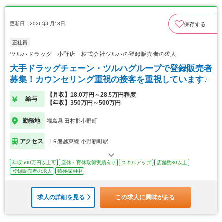
更新日：2026年6月18日
保存する
正社員
ツルハドラッグ 小野店 株式会社ツルハの登録販売者の求人
大手ドラッグチェーン・ツルハグループで登録販売者
募集！カウンセリング重視の接客を重視しています♪
【月収】18.0万円～28.5万円程度
給与
【年収】350万円～500万円
勤務地
福島県 田村郡小野町
アクセス
ＪＲ磐越東線 小野新町駅
年収500万円以上可
産休・育休取得実績有り
スキルアップ
店舗数30以上
登録販売者の求人
積極採用中
求人の詳細を見る
この求人に興味がある