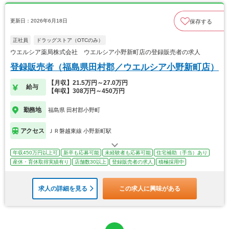
更新日：2026年6月18日
保存する
正社員
ドラッグストア（OTCのみ）
ウエルシア薬局株式会社 ウエルシア小野新町店の登録販売者の求人
登録販売者（福島県田村郡／ウエルシア小野新町店）
【月収】21.5万円～27.0万円
給与
【年収】308万円～450万円
勤務地
福島県 田村郡小野町
アクセス
ＪＲ磐越東線 小野新町駅
年収450万円以上可
新卒も応募可能
未経験者も応募可能
住宅補助（手当）あり
産休・育休取得実績有り
店舗数30以上
登録販売者の求人
積極採用中
求人の詳細を見る
この求人に興味がある