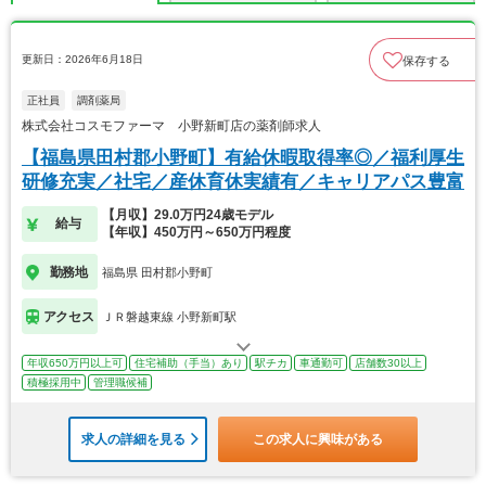
更新日：2026年6月18日
保存する
正社員
調剤薬局
株式会社コスモファーマ 小野新町店の薬剤師求人
【福島県田村郡小野町】有給休暇取得率◎／福利厚生
研修充実／社宅／産休育休実績有／キャリアパス豊富
【月収】29.0万円24歳モデル
給与
【年収】450万円～650万円程度
勤務地
福島県 田村郡小野町
アクセス
ＪＲ磐越東線 小野新町駅
年収650万円以上可
住宅補助（手当）あり
駅チカ
車通勤可
店舗数30以上
積極採用中
管理職候補
求人の詳細を見る
この求人に興味がある