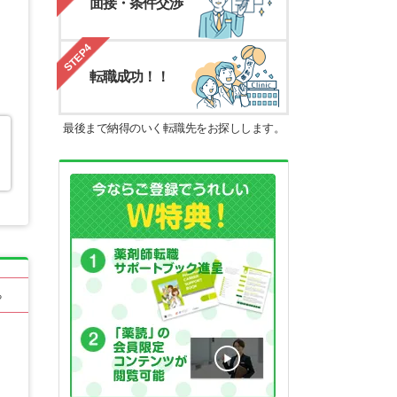
面接・条件交渉
STEP4
転職成功！！
最後まで納得のいく転職先をお探しします。
る