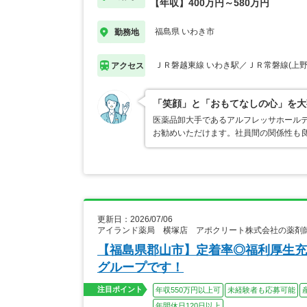
【年収】400万円～580万円
福島県 いわき市
勤務地
ＪＲ磐越東線 いわき駅／ＪＲ常磐線(上野－
アクセス
「笑顔」と「おもてなしの心」を大
医薬品卸大手であるアルフレッサホール
お勧めいただけます。社員間の関係性も
更新日：2026/07/06
アイランド薬局 横塚店 アポクリート株式会社の薬剤
【福島県郡山市】定着率◎福利厚生充
グループです！
注目ポイント
年収550万円以上可
未経験者も応募可能
年間休日120日以上