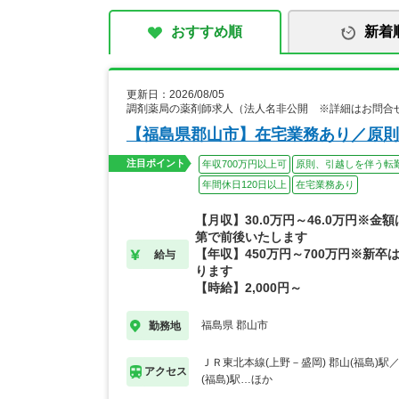
おすすめ順
新着
更新日：2026/08/05
調剤薬局の薬剤師求人（法人名非公開 ※詳細はお問合
【福島県郡山市】在宅業務あり／原則
注目ポイント
年収700万円以上可
原則、引越しを伴う転
年間休日120日以上
在宅業務あり
【月収】30.0万円～46.0万円※金
第で前後いたします
【年収】450万円～700万円※新卒は
給与
ります
【時給】2,000円～
福島県 郡山市
勤務地
ＪＲ東北本線(上野－盛岡) 郡山(福島)駅
アクセス
(福島)駅…ほか