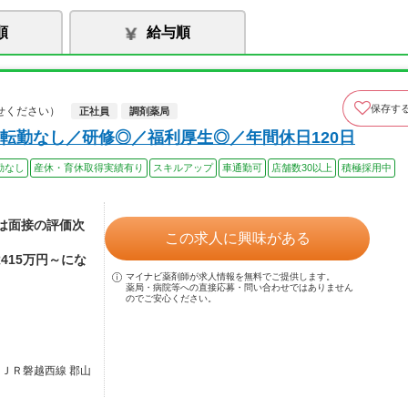
順
給与順
保存す
せください）
正社員
調剤薬局
転勤なし／研修◎／福利厚生◎／年間休日120日
勤なし
産休・育休取得実績有り
スキルアップ
車通勤可
店舗数30以上
積極採用中
額は面接の評価次
この求人に興味がある
415万円～にな
マイナビ薬剤師が求人情報を無料でご提供します。
薬局・病院等への直接応募・問い合わせではありません
のでご安心ください。
／ＪＲ磐越西線 郡山