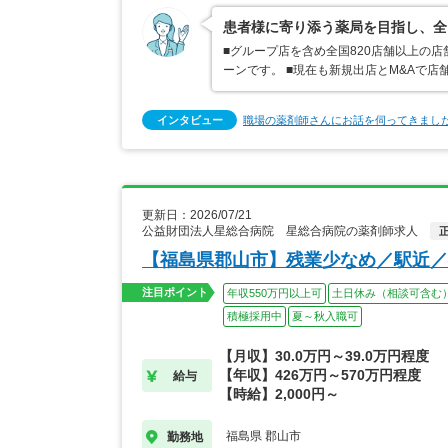
患者様に寄り添う薬局を目指し、全
■グループ店を含め全国820店舗以上の
ーンです。 ■現在も新規出店とM&Aで
インタビュー
職場の薬剤師さんにお話を伺ってきまし
更新日：2026/07/21
公益財団法人星総合病院 星総合病院の薬剤師求人
【福島県郡山市】残業少なめ／駅近／
注目ポイント
年収550万円以上可
土日休み（相談可含む
積極採用中
夏～秋入職可
【月収】30.0万円～39.0万円程度
【年収】426万円～570万円程度
給与
【時給】2,000円～
福島県 郡山市
勤務地