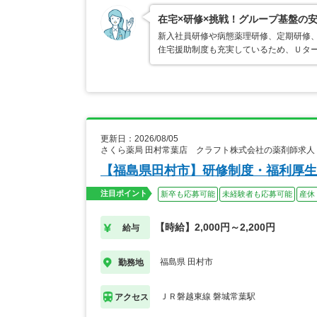
在宅×研修×挑戦！グループ基盤の
新入社員研修や病態薬理研修、定期研修
住宅援助制度も充実しているため、Ｕタ
更新日：2026/08/05
さくら薬局 田村常葉店 クラフト株式会社の薬剤師求人
【福島県田村市】研修制度・福利厚生
注目ポイント
新卒も応募可能
未経験者も応募可能
産休
【時給】2,000円～2,200円
給与
福島県 田村市
勤務地
ＪＲ磐越東線 磐城常葉駅
アクセス