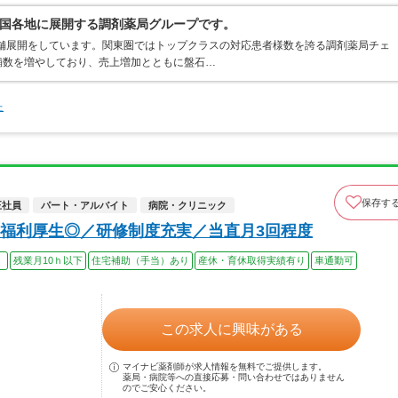
国各地に展開する調剤薬局グループです。
店舗展開をしています。関東圏ではトップクラスの対応患者様数を誇る調剤薬局チェ
店舗数を増やしており、売上増加とともに盤石…
た
保存す
正社員
パート・アルバイト
病院・クリニック
福利厚生◎／研修制度充実／当直月3回程度
）
残業月10ｈ以下
住宅補助（手当）あり
産休・育休取得実績有り
車通勤可
この求人に興味がある
マイナビ薬剤師が求人情報を無料でご提供します。
薬局・病院等への直接応募・問い合わせではありません
のでご安心ください。