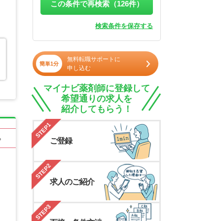
この条件で再検索（
126
件）
検索条件を保存する
無料転職サポートに
簡単1分
申し込む
マイナビ薬剤師に登録して
希望通りの求人を
紹介してもらう！
STEP1
る
ご登録
STEP2
求人のご紹介
STEP3