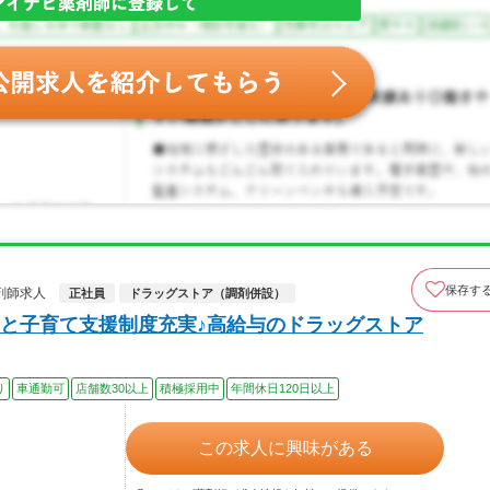
保存す
剤師求人
正社員
ドラッグストア（調剤併設）
と子育て支援制度充実♪高給与のドラッグストア
り
車通勤可
店舗数30以上
積極採用中
年間休日120日以上
この求人に興味がある