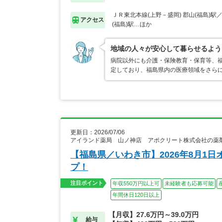
ＪＲ東北本線(上野－盛岡) 郡山(福島)駅
アクセス
(福島)駅…ほか
地域の人々が安心して暮らせるよう
病院以外にも介護・保険教育・保育等、
定しており、福島県内の医療領域をさらに
更新日：2026/07/06
アイランド薬局 山ノ神店 アポクリート株式会社の薬
【福島県／いわき市】2026年8月1
プ！
注目ポイント
年収550万円以上可
未経験者も応募可能
年間休日120日以上
【月収】27.6万円～39.0万円
給与