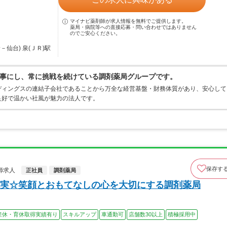
マイナビ薬剤師が求人情報を無料でご提供します。
薬局・病院等への直接応募・問い合わせではありません
のでご安心ください。
仙台) 泉(ＪＲ)駅
事にし、常に挑戦を続けている調剤薬局グループです。
ディングスの連結子会社であることから万全な経営基盤・財務体質があり、安心して
良好で温かい社風が魅力の法人です。
保存す
師求人
正社員
調剤薬局
実☆笑顔とおもてなしの心を大切にする調剤薬局
産休・育休取得実績有り
スキルアップ
車通勤可
店舗数30以上
積極採用中