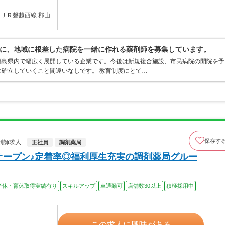
／ＪＲ磐越西線 郡山
に、地域に根差した病院を一緒に作れる薬剤師を募集しています。
福島県内で幅広く展開している企業です。今後は新規複合施設、市民病院の開院を予
確立していくこと間違いなしです。 教育制度にとて…
保存す
剤師求人
正社員
調剤薬局
日オープン♪定着率◎福利厚生充実の調剤薬局グルー
産休・育休取得実績有り
スキルアップ
車通勤可
店舗数30以上
積極採用中
この求人に興味がある