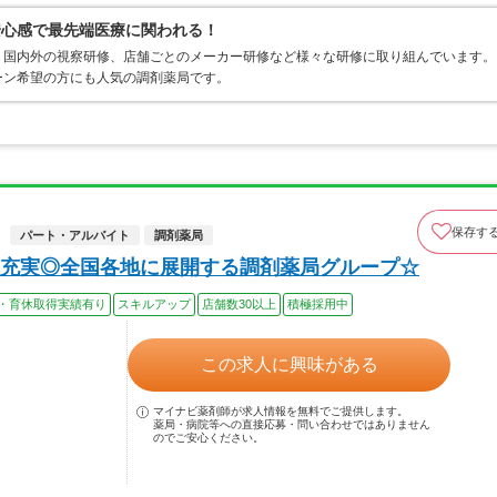
安心感で最先端医療に関われる！
、国内外の視察研修、店舗ごとのメーカー研修など様々な研修に取り組んでいます。
ーン希望の方にも人気の調剤薬局です。
保存す
パート・アルバイト
調剤薬局
充実◎全国各地に展開する調剤薬局グループ☆
・育休取得実績有り
スキルアップ
店舗数30以上
積極採用中
この求人に興味がある
マイナビ薬剤師が求人情報を無料でご提供します。
薬局・病院等への直接応募・問い合わせではありません
のでご安心ください。