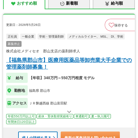
おすすめ順
新着順
給与順
更新日：2026年5月26日
保存する
正社員
一般企業
学術・管理薬剤師
メディカルライター、 MSL、 DI、学術
募集停止
株式会社メディセオ 郡山支店の薬剤師求人
【福島県郡山市】医療用医薬品等卸売業大手企業での
管理薬剤師募集！
給与
【年収】340万円～550万円程度 モデル
勤務地
福島県 郡山市
アクセス
ＪＲ磐越西線 郡山富田駅
年収550万円以上可
産休・育休取得実績有り
車通勤可
夏～秋入職可
年間休日120日以上