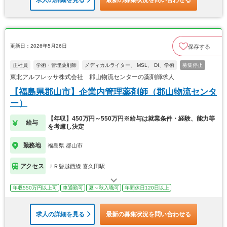
求人の詳細を見る
最新の募集状況を問い合わせる
更新日：2026年5月26日
保存する
正社員
学術・管理薬剤師
メディカルライター、 MSL、 DI、学術
募集停止
東北アルフレッサ株式会社 郡山物流センターの薬剤師求人
【福島県郡山市】企業内管理薬剤師（郡山物流センタ
ー）
【年収】450万円～550万円※給与は就業条件・経験、能力等
給与
を考慮し決定
勤務地
福島県 郡山市
アクセス
ＪＲ磐越西線 喜久田駅
年収550万円以上可
車通勤可
夏～秋入職可
年間休日120日以上
求人の詳細を見る
最新の募集状況を問い合わせる