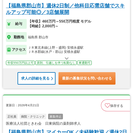
【福島県郡山市】週休2日制／他科目応需店舗でスキ
ルアップ可能◎／3店舗展開
【年収】460万円～550万円程度 モデル
給与
【時給】2,000円～
勤務地
福島県 郡山市
ＪＲ東北本線(上野－盛岡) 安積永盛駅
アクセス
ＪＲ水郡線(水戸－郡山) 安積永盛駅
年収550万円以上可
原則、引越しを伴う転勤なし
車通勤可
求人の詳細を見る
最新の募集状況を問い合わせる
更新日：2026年4月21日
保存する
正社員
病院・クリニック
募集停止
医療法人社団ときわ会 日東病院の薬剤師求人
【福島県郡山市】マイカーOK／未経験歓迎／週休2日