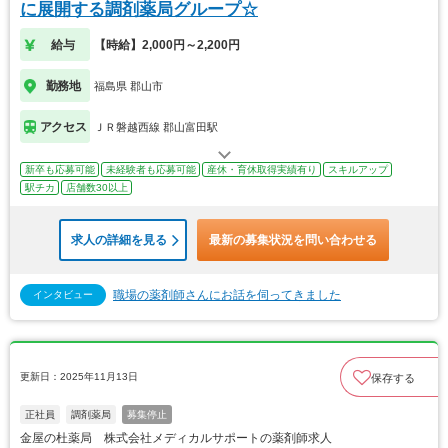
に展開する調剤薬局グループ☆
給与
【時給】2,000円～2,200円
勤務地
福島県 郡山市
アクセス
ＪＲ磐越西線 郡山富田駅
新卒も応募可能
未経験者も応募可能
産休・育休取得実績有り
スキルアップ
駅チカ
店舗数30以上
求人の詳細を見る
最新の募集状況を問い合わせる
職場の薬剤師さんにお話を伺ってきました
インタビュー
更新日：2025年11月13日
保存する
正社員
調剤薬局
募集停止
金屋の杜薬局 株式会社メディカルサポートの薬剤師求人