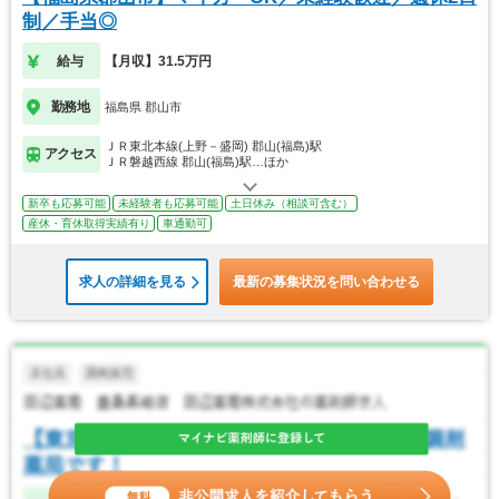
制／手当◎
給与
【月収】31.5万円
勤務地
福島県 郡山市
ＪＲ東北本線(上野－盛岡) 郡山(福島)駅
アクセス
ＪＲ磐越西線 郡山(福島)駅…ほか
新卒も応募可能
未経験者も応募可能
土日休み（相談可含む）
産休・育休取得実績有り
車通勤可
求人の詳細を見る
最新の募集状況を問い合わせる