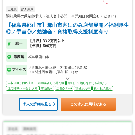
正社員
調剤薬局
調剤薬局の薬剤師求人（法人名非公開 ※詳細はお問合せください）
【福島県郡山市】郡山市内にのみ店舗展開／福利厚生
◎／手当◎／勉強会・資格取得支援制度有り
【月収】33.2万円以上
給与
【年収】500万円
勤務地
福島県 郡山市
ＪＲ東北本線(上野－盛岡) 郡山(福島)駅
アクセス
ＪＲ磐越西線 郡山(福島)駅…ほか
年収500万円以上可
未経験者も応募可能
原則、引越しを伴う転勤なし
住宅補助（手当）あり
車通勤可
店舗数1～9
積極採用中
夏～秋入職可
求人の詳細を見る
この求人に興味がある