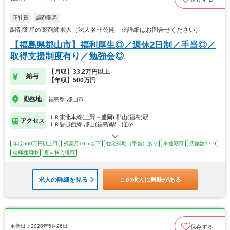
正社員
調剤薬局
調剤薬局の薬剤師求人（法人名非公開 ※詳細はお問合せください）
【福島県郡山市】福利厚生◎／週休2日制／手当◎／
取得支援制度有り／勉強会◎
【月収】33.2万円以上
給与
【年収】500万円
勤務地
福島県 郡山市
ＪＲ東北本線(上野－盛岡) 郡山(福島)駅
アクセス
ＪＲ磐越西線 郡山(福島)駅…ほか
年収500万円以上可
残業月10ｈ以下
住宅補助（手当）あり
車通勤可
店舗数1～9
積極採用中
夏～秋入職可
求人の詳細を見る
この求人に興味がある
更新日：2026年5月26日
保存する