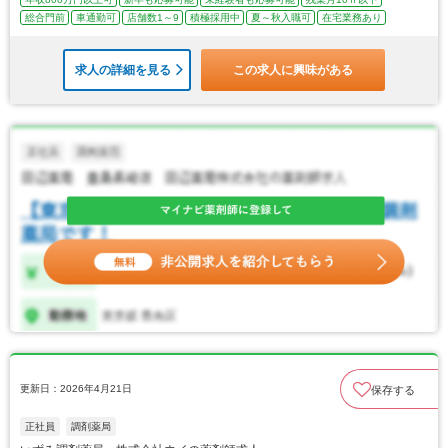
総合門前
車通勤可
店舗数1～9
積極採用中
夏～秋入職可
在宅業務あり
求人の詳細を見る
この求人に興味がある
更新日：2026年4月21日
保存する
正社員
調剤薬局