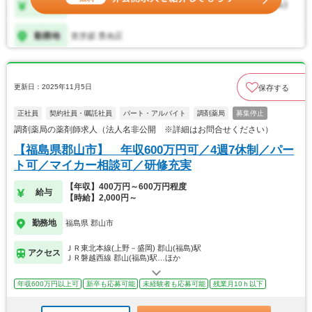
更新日：2025年11月5日
保存する
正社員
契約社員・嘱託社員
パート・アルバイト
調剤薬局
募集停止
調剤薬局の薬剤師求人（法人名非公開 ※詳細はお問合せください）
【福島県郡山市】 年収600万円可／4週7休制／パー
ト可／マイカー相談可／研修充実
【年収】400万円～600万円程度
給与
【時給】2,000円～
勤務地
福島県 郡山市
ＪＲ東北本線(上野－盛岡) 郡山(福島)駅
アクセス
ＪＲ磐越西線 郡山(福島)駅…ほか
年収600万円以上可
新卒も応募可能
未経験者も応募可能
残業月10ｈ以下