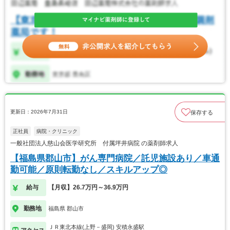
更新日：2026年7月31日
保存する
正社員
病院・クリニック
一般社団法人慈山会医学研究所 付属坪井病院 の薬剤師求人
【福島県郡山市】がん専門病院／託児施設あり／車通
勤可能／原則転勤なし／スキルアップ◎
給与
【月収】26.7万円～36.9万円
勤務地
福島県 郡山市
ＪＲ東北本線(上野－盛岡) 安積永盛駅