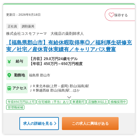
更新日：2026年6月18日
保存する
正社員
調剤薬局
株式会社コスモファーマ 大槻店の薬剤師求人
【福島県郡山市】有給休暇取得率◎／福利厚生研修充
実／社宅／産休育休実績有／キャリアパス豊富
【月収】29.0万円24歳モデル
給与
【年収】450万円～650万円程度
勤務地
福島県 郡山市
ＪＲ東北本線(上野－盛岡) 郡山(福島)駅
アクセス
ＪＲ磐越西線 郡山(福島)駅…ほか
年収650万円以上可
住宅補助（手当）あり
車通勤可
店舗数30以上
積極採用中
管理職候補
求人の詳細を見る
この求人に興味がある