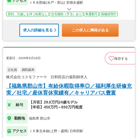
アクセス
ＪＲ水郡線(水戸－郡山) 安積永盛駅
原則、引越しを伴う転勤なし
住宅補助（手当）あり
車通勤可
積極採用中
求人の詳細を見る
この求人に興味がある
更新日：2026年6月18日
保存する
正社員
調剤薬局
株式会社コスモファーマ 日和田店の薬剤師求人
【福島県郡山市】有給休暇取得率◎／福利厚生研修充
実／社宅／産休育休実績有／キャリアパス豊富
【月収】29.0万円24歳モデル
給与
【年収】450万円～650万円程度
勤務地
福島県 郡山市
アクセス
ＪＲ東北本線(上野－盛岡) 日和田駅