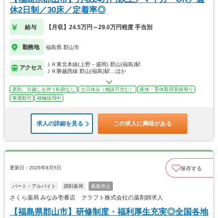
休2日制／30床／定着率◎
給与
【月収】24.5万円～29.0万円程度 手当別
勤務地
福島県 郡山市
ＪＲ東北本線(上野－盛岡) 郡山(福島)駅
アクセス
ＪＲ磐越西線 郡山(福島)駅…ほか
原則、引越しを伴う転勤なし
土日休み（相談可含む）
産休・育休取得実績有り
車通勤可
積極採用中
求人の詳細を見る
この求人に興味がある
更新日：2026年8月5日
保存する
パート・アルバイト
調剤薬局
募集停止
さくら薬局 みなみ壱番店 クラフト株式会社の薬剤師求人
【福島県郡山市】研修制度・福利厚生充実◎全国各地