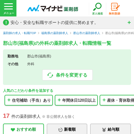
!
安心・安全な転職サポートの提供に努めます。
薬剤師の求人・転職TOP
福島県の薬剤師求人
郡山市の薬剤師求人
郡山市(福島県)の外
郡山市(福島県)の外科の薬剤師求人・転職情報一覧
勤務地
郡山市(福島県)
その他
外科
条件を変更する
人気のこだわり条件を追加する
住宅補助（手当）あり
年間休日120日以上
産休・育休取
17
件の薬剤師求人
※ 非公開求人を除く
おすすめ順
新着順
給与順