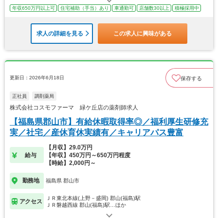
年収650万円以上可
住宅補助（手当）あり
車通勤可
店舗数30以上
積極採用中
求人の詳細を見る
この求人に興味がある
更新日：2026年6月18日
保存する
正社員
調剤薬局
株式会社コスモファーマ 緑ケ丘店の薬剤師求人
【福島県郡山市】有給休暇取得率◎／福利厚生研修充
実／社宅／産休育休実績有／キャリアパス豊富
【月収】29.0万円
給与
【年収】450万円～650万円程度
【時給】2,000円～
勤務地
福島県 郡山市
ＪＲ東北本線(上野－盛岡) 郡山(福島)駅
アクセス
ＪＲ磐越西線 郡山(福島)駅…ほか