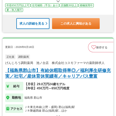
年収650万円以上可
住宅補助（手当）あり
店舗数30以上
積極採用中
夏～秋入職可
求人の詳細を見る
この求人に興味がある
更新日：2026年6月18日
保存する
正社員
調剤薬局
げんじろう調剤薬局 池ノ台店 株式会社コスモファーマの薬剤師求人
【福島県郡山市】有給休暇取得率◎／福利厚生研修充
実／社宅／産休育休実績有／キャリアパス豊富
【月収】29.0万円24歳モデル
給与
【年収】450万円～650万円程度
勤務地
福島県 郡山市
ＪＲ東北本線(上野－盛岡) 郡山(福島)駅
アクセス
ＪＲ磐越西線 郡山(福島)駅…ほか