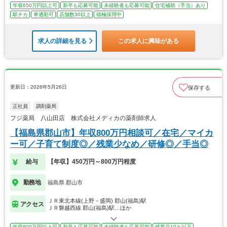
年収650万円以上可
新卒も応募可能
未経験者も応募可能
住宅補助（手当）あり
駅チカ
車通勤可
店舗数30以上
積極採用中
求人の詳細を見る
この求人に興味がある
更新日：2026年5月26日
保存する
正社員
調剤薬局
フジ薬局 八山田店 株式会社メディカの薬剤師求人
【福島県郡山市】年収800万円相談可／在宅／マイカ
ー可／子育て制度◎／残業少なめ／研修◎／手当◎
給与
【年収】450万円～800万円程度
勤務地
福島県 郡山市
ＪＲ東北本線(上野－盛岡) 郡山(福島)駅
アクセス
ＪＲ磐越西線 郡山(福島)駅…ほか
年収800万円以上可
新卒も応募可能
未経験者も応募可能
残業月10ｈ以下