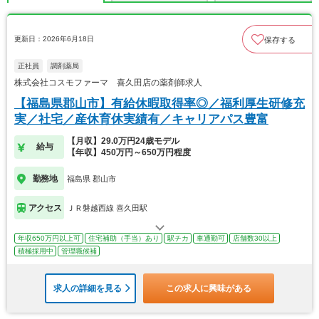
更新日：2026年6月18日
保存する
正社員
調剤薬局
株式会社コスモファーマ 喜久田店の薬剤師求人
【福島県郡山市】有給休暇取得率◎／福利厚生研修充
実／社宅／産休育休実績有／キャリアパス豊富
【月収】29.0万円24歳モデル
給与
【年収】450万円～650万円程度
勤務地
福島県 郡山市
アクセス
ＪＲ磐越西線 喜久田駅
年収650万円以上可
住宅補助（手当）あり
駅チカ
車通勤可
店舗数30以上
積極採用中
管理職候補
求人の詳細を見る
この求人に興味がある