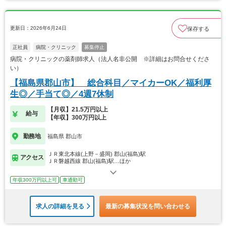
更新日：2026年6月24日
保存する
正社員
病院・クリニック
募集停止
病院・クリニックの薬剤師求人（法人名非公開 ※詳細はお問合せくださ
い）
【福島県郡山市】 総合科目／マイカーOK／福利厚
生◎／手当て◎／4週7休制
【月収】21.5万円以上
給与
【年収】300万円以上
勤務地
福島県 郡山市
ＪＲ東北本線(上野－盛岡) 郡山(福島)駅
アクセス
ＪＲ磐越西線 郡山(福島)駅…ほか
年収300万円以上可
車通勤可
求人の詳細を見る
最新の募集状況を問い合わせる