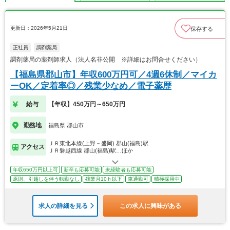
更新日：2026年5月21日
保存する
正社員
調剤薬局
調剤薬局の薬剤師求人（法人名非公開 ※詳細はお問合せください）
【福島県郡山市】年収600万円可／4週6休制／マイカ
ーOK／定着率◎／残業少なめ／電子薬歴
給与
【年収】450万円～650万円
勤務地
福島県 郡山市
ＪＲ東北本線(上野－盛岡) 郡山(福島)駅
アクセス
ＪＲ磐越西線 郡山(福島)駅…ほか
年収650万円以上可
新卒も応募可能
未経験者も応募可能
原則、引越しを伴う転勤なし
残業月10ｈ以下
車通勤可
積極採用中
求人の詳細を見る
この求人に興味がある