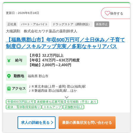
更新日：2026年6月18日
保存する
正社員
パート・アルバイト
ドラッグストア（調剤併設）
募集停止
大槻調剤 株式会社カワチ薬品の薬剤師求人
【福島県郡山市】年収600万円可／土日休み／子育て
制度◎／スキルアップ充実／多彩なキャリアパス
【月収】32.2万円以上
給与
【年収】470万円～630万円程度
【時給】2,000円～2,400円
勤務地
福島県 郡山市
ＪＲ東北本線(上野－盛岡) 郡山(福島)駅
アクセス
ＪＲ磐越西線 郡山(福島)駅…ほか
年収600万円以上可
未経験者も応募可能
住宅補助（手当）あり
産休・育休取得実績有り
スキルアップ
店舗数30以上
求人の詳細を見る
最新の募集状況を問い合わせる