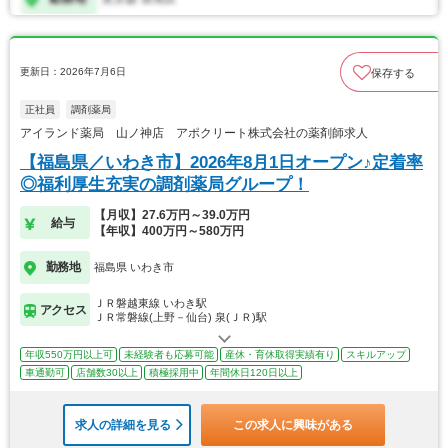
更新日：2026年7月6日
保存する
正社員
調剤薬局
アイランド薬局 山ノ神店 アポクリート株式会社の薬剤師求人
【福島県／いわき市】2026年8月1日オープン♪定着率
◎福利厚生充実の調剤薬局グループ！
【月収】27.6万円～39.0万円
給与
【年収】400万円～580万円
勤務地
福島県 いわき市
ＪＲ磐越東線 いわき駅
アクセス
ＪＲ常磐線(上野－仙台) 泉(ＪＲ)駅
年収550万円以上可
未経験者も応募可能
産休・育休取得実績有り
スキルアップ
車通勤可
店舗数30以上
積極採用中
年間休日120日以上
求人の詳細を見る
この求人に興味がある