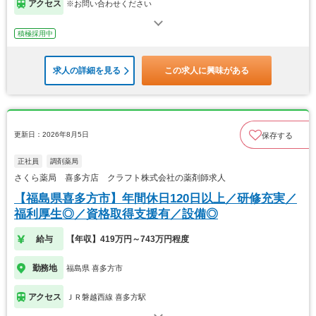
アクセス
※お問い合わせください
積極採用中
求人の詳細を見る
この求人に興味がある
更新日：2026年8月5日
保存する
正社員
調剤薬局
さくら薬局 喜多方店 クラフト株式会社の薬剤師求人
【福島県喜多方市】年間休日120日以上／研修充実／
福利厚生◎／資格取得支援有／設備◎
給与
【年収】419万円～743万円程度
勤務地
福島県 喜多方市
アクセス
ＪＲ磐越西線 喜多方駅