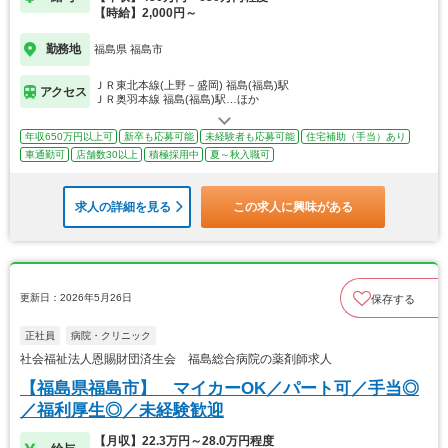
【時給】2,000円～
勤務地
福島県 福島市
ＪＲ東北本線(上野－盛岡) 福島(福島)駅
アクセス
ＪＲ奥羽本線 福島(福島)駅…ほか
年収650万円以上可
新卒も応募可能
未経験者も応募可能
住宅補助（手当）あり
車通勤可
店舗数30以上
積極採用中
夏～秋入職可
求人の詳細を見る
この求人に興味がある
更新日：2026年5月26日
保存する
正社員
病院・クリニック
社会福祉法人恩賜財団済生会 福島総合病院の薬剤師求人
【福島県福島市】 マイカーOK／パート可／手当◎
／福利厚生◎／未経験歓迎
【月収】22.3万円～28.0万円程度