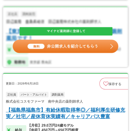
更新日：2026年6月18日
保存する
正社員
パート・アルバイト
調剤薬局
株式会社コスモファーマ 南中央店の薬剤師求人
【福島県福島市】有給休暇取得率◎／福利厚生研修充
実／社宅／産休育休実績有／キャリアパス豊富
【月収】29.0万円24歳モデル
給与
【年収】450万円～650万円程度