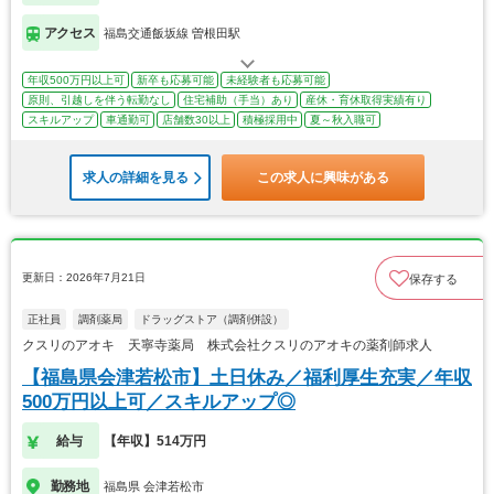
アクセス
福島交通飯坂線 曽根田駅
年収500万円以上可
新卒も応募可能
未経験者も応募可能
原則、引越しを伴う転勤なし
住宅補助（手当）あり
産休・育休取得実績有り
スキルアップ
車通勤可
店舗数30以上
積極採用中
夏～秋入職可
求人の詳細を見る
この求人に興味がある
更新日：2026年7月21日
保存する
正社員
調剤薬局
ドラッグストア（調剤併設）
クスリのアオキ 天寧寺薬局 株式会社クスリのアオキの薬剤師求人
【福島県会津若松市】土日休み／福利厚生充実／年収
500万円以上可／スキルアップ◎
給与
【年収】514万円
勤務地
福島県 会津若松市