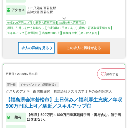
ＪＲ只見線 西若松駅
アクセス
会津鉄道 西若松駅
年収500万円以上可
新卒も応募可能
未経験者も応募可能
原則、引越しを伴う転勤なし
住宅補助（手当）あり
産休・育休取得実績有り
スキルアップ
車通勤可
店舗数30以上
積極採用中
夏～秋入職可
求人の詳細を見る
この求人に興味がある
更新日：2026年7月21日
保存する
正社員
ドラッグストア（調剤併設）
クスリのアオキ 白虎町薬局 株式会社クスリのアオキの薬剤師求人
【福島県会津若松市】土日休み／福利厚生充実／年収
500万円以上可／駅近／スキルアップ◎
【年収】500万円～600万円※薬剤師手当・賞与含む。諸手当
給与
は含まない。