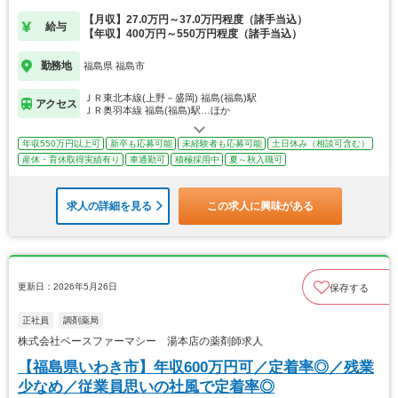
【月収】27.0万円～37.0万円程度（諸手当込）
給与
【年収】400万円～550万円程度（諸手当込）
勤務地
福島県 福島市
ＪＲ東北本線(上野－盛岡) 福島(福島)駅
アクセス
ＪＲ奥羽本線 福島(福島)駅…ほか
年収550万円以上可
新卒も応募可能
未経験者も応募可能
土日休み（相談可含む）
産休・育休取得実績有り
車通勤可
積極採用中
夏～秋入職可
求人の詳細を見る
この求人に興味がある
更新日：2026年5月26日
保存する
正社員
調剤薬局
株式会社ベースファーマシー 湯本店の薬剤師求人
【福島県いわき市】年収600万円可／定着率◎／残業
少なめ／従業員思いの社風で定着率◎