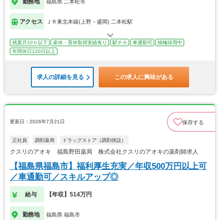
勤務地
福島県 二本松市
アクセス
ＪＲ東北本線(上野－盛岡) 二本松駅
残業月10ｈ以下
産休・育休取得実績有り
駅チカ
車通勤可
積極採用中
年間休日120日以上
求人の詳細を見る
この求人に興味がある
更新日：2026年7月21日
保存する
正社員
調剤薬局
ドラッグストア（調剤併設）
クスリのアオキ 福島野田薬局 株式会社クスリのアオキの薬剤師求人
【福島県福島市】福利厚生充実／年収500万円以上可
／車通勤可／スキルアップ◎
給与
【年収】514万円
勤務地
福島県 福島市