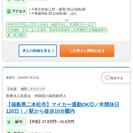
ＪＲ東北本線(上野－盛岡) 郡山(福島)駅
アクセス
ＪＲ磐越西線 郡山(福島)駅…ほか
年収550万円以上可
土日休み（相談可含む）
残業月10ｈ以下
住宅補助（手当）あり
産休・育休取得実績有り
車通勤可
積極採用中
夏～秋入職可
求人の詳細を見る
この求人に興味がある
更新日：2026年7月21日
保存する
正社員
病院・クリニック
医療法人辰星会 枡病院の薬剤師求人
【福島県二本松市】マイカー通勤OK◎／年間休日
120日！／駅から徒歩10分圏内
給与
【月収】27.9万円～31.6万円