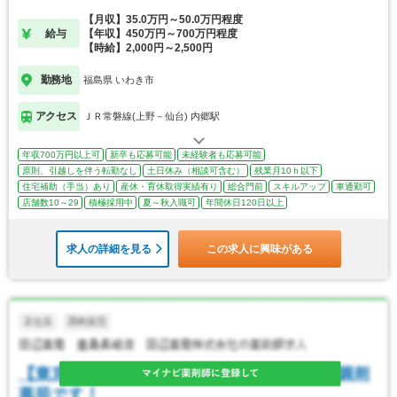
【月収】35.0万円～50.0万円程度
給与
【年収】450万円～700万円程度
【時給】2,000円～2,500円
勤務地
福島県 いわき市
アクセス
ＪＲ常磐線(上野－仙台) 内郷駅
年収700万円以上可
新卒も応募可能
未経験者も応募可能
原則、引越しを伴う転勤なし
土日休み（相談可含む）
残業月10ｈ以下
住宅補助（手当）あり
産休・育休取得実績有り
総合門前
スキルアップ
車通勤可
店舗数10～29
積極採用中
夏～秋入職可
年間休日120日以上
求人の詳細を見る
この求人に興味がある