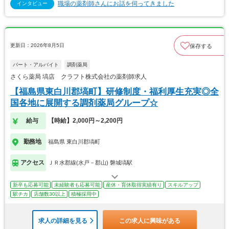
職場の薬剤師さんにお話を伺ってきました
インタビュー
更新日：2026年8月5日
保存する
パート・アルバイト
調剤薬局
さくら薬局 塙店 クラフト株式会社の薬剤師求人
【福島県東白川郡塙町】研修制度・福利厚生充実◎全
国各地に展開する調剤薬局グループ☆
給与
【時給】2,000円～2,200円
勤務地
福島県 東白川郡塙町
アクセス
ＪＲ水郡線(水戸－郡山) 磐城塙駅
新卒も応募可能
未経験者も応募可能
産休・育休取得実績有り
スキルアップ
駅チカ
店舗数30以上
積極採用中
求人の詳細を見る
この求人に興味がある