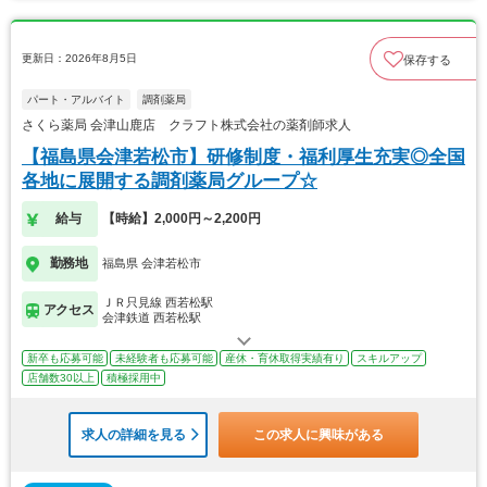
更新日：2026年8月5日
保存する
パート・アルバイト
調剤薬局
さくら薬局 会津山鹿店 クラフト株式会社の薬剤師求人
【福島県会津若松市】研修制度・福利厚生充実◎全国
各地に展開する調剤薬局グループ☆
給与
【時給】2,000円～2,200円
勤務地
福島県 会津若松市
ＪＲ只見線 西若松駅
アクセス
会津鉄道 西若松駅
新卒も応募可能
未経験者も応募可能
産休・育休取得実績有り
スキルアップ
店舗数30以上
積極採用中
求人の詳細を見る
この求人に興味がある