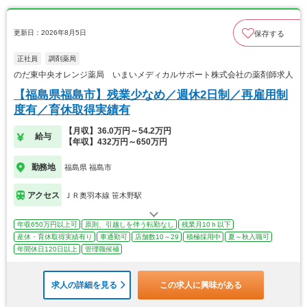
更新日：2026年8月5日
保存する
正社員
調剤薬局
のだ東中央オレンジ薬局 いまいメディカルサポート株式会社の薬剤師求人
【福島県福島市】残業少なめ／週休2日制／再雇用制
度有／育休取得実績有
【月収】36.0万円～54.2万円
給与
【年収】432万円～650万円
勤務地
福島県 福島市
アクセス
ＪＲ奥羽本線 笹木野駅
年収650万円以上可
原則、引越しを伴う転勤なし
残業月10ｈ以下
産休・育休取得実績有り
車通勤可
店舗数10～29
積極採用中
夏～秋入職可
年間休日120日以上
管理職候補
求人の詳細を見る
この求人に興味がある