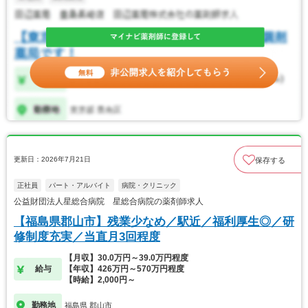
更新日：2026年7月21日
保存する
正社員
パート・アルバイト
病院・クリニック
公益財団法人星総合病院 星総合病院の薬剤師求人
【福島県郡山市】残業少なめ／駅近／福利厚生◎／研
修制度充実／当直月3回程度
【月収】30.0万円～39.0万円程度
給与
【年収】426万円～570万円程度
【時給】2,000円～
勤務地
福島県 郡山市