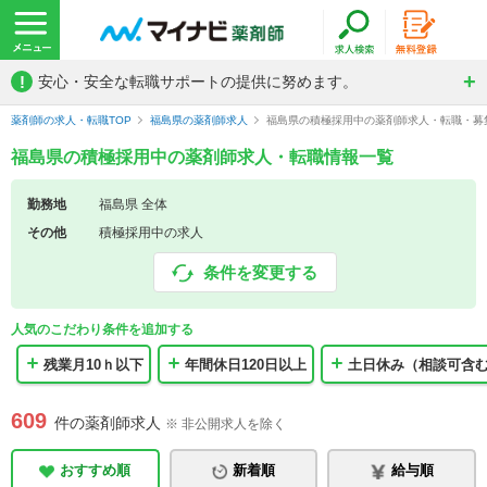
!
安心・安全な転職サポートの提供に努めます。
薬剤師の求人・転職TOP
福島県の薬剤師求人
福島県の積極採用中の薬剤師求人・転職・募
福島県の積極採用中の薬剤師求人・転職情報一覧
勤務地
福島県 全体
その他
積極採用中の求人
条件を変更する
人気のこだわり条件を追加する
残業月10ｈ以下
年間休日120日以上
土日休み（相談可含
609
件の薬剤師求人
※ 非公開求人を除く
おすすめ順
新着順
給与順