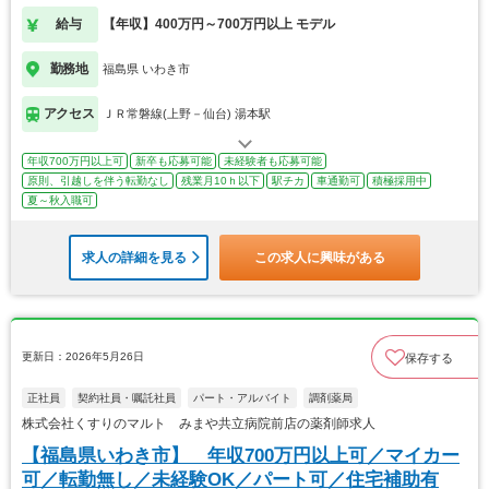
給与
【年収】400万円～700万円以上 モデル
勤務地
福島県 いわき市
アクセス
ＪＲ常磐線(上野－仙台) 湯本駅
年収700万円以上可
新卒も応募可能
未経験者も応募可能
原則、引越しを伴う転勤なし
残業月10ｈ以下
駅チカ
車通勤可
積極採用中
夏～秋入職可
求人の詳細を見る
この求人に興味がある
更新日：2026年5月26日
保存する
正社員
契約社員・嘱託社員
パート・アルバイト
調剤薬局
株式会社くすりのマルト みまや共立病院前店の薬剤師求人
【福島県いわき市】 年収700万円以上可／マイカー
可／転勤無し／未経験OK／パート可／住宅補助有