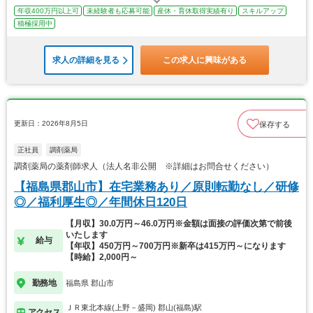
年収400万円以上可
未経験者も応募可能
産休・育休取得実績有り
スキルアップ
積極採用中
求人の詳細を見る
この求人に興味がある
更新日：2026年8月5日
保存する
正社員
調剤薬局
調剤薬局の薬剤師求人（法人名非公開 ※詳細はお問合せください）
【福島県郡山市】在宅業務あり／原則転勤なし／研修
◎／福利厚生◎／年間休日120日
【月収】30.0万円～46.0万円※金額は面接の評価次第で前後
いたします
給与
【年収】450万円～700万円※新卒は415万円～になります
【時給】2,000円～
勤務地
福島県 郡山市
ＪＲ東北本線(上野－盛岡) 郡山(福島)駅
アクセス