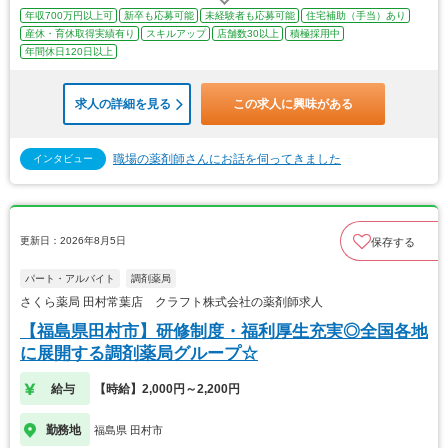
年収700万円以上可
新卒も応募可能
未経験者も応募可能
住宅補助（手当）あり
産休・育休取得実績有り
スキルアップ
店舗数30以上
積極採用中
年間休日120日以上
求人の詳細を見る
この求人に興味がある
職場の薬剤師さんにお話を伺ってきました
インタビュー
更新日：2026年8月5日
保存する
パート・アルバイト
調剤薬局
さくら薬局 田村常葉店 クラフト株式会社の薬剤師求人
【福島県田村市】研修制度・福利厚生充実◎全国各地
に展開する調剤薬局グループ☆
給与
【時給】2,000円～2,200円
勤務地
福島県 田村市