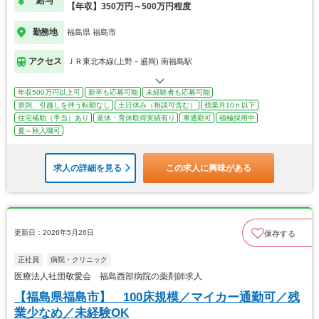
給与
【年収】350万円～500万円程度
勤務地
福島県 福島市
アクセス
ＪＲ東北本線(上野－盛岡) 南福島駅
年収500万円以上可
新卒も応募可能
未経験者も応募可能
原則、引越しを伴う転勤なし
土日休み（相談可含む）
残業月10ｈ以下
住宅補助（手当）あり
産休・育休取得実績有り
車通勤可
積極採用中
夏～秋入職可
求人の詳細を見る
この求人に興味がある
更新日：2026年5月26日
保存する
正社員
病院・クリニック
医療法人社団敬愛会 福島西部病院の薬剤師求人
【福島県福島市】 100床規模／マイカー通勤可／残
業少なめ／未経験OK