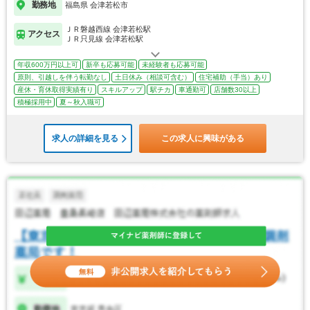
勤務地
福島県 会津若松市
ＪＲ磐越西線 会津若松駅
アクセス
ＪＲ只見線 会津若松駅
年収600万円以上可
新卒も応募可能
未経験者も応募可能
原則、引越しを伴う転勤なし
土日休み（相談可含む）
住宅補助（手当）あり
産休・育休取得実績有り
スキルアップ
駅チカ
車通勤可
店舗数30以上
積極採用中
夏～秋入職可
求人の詳細を見る
この求人に興味がある