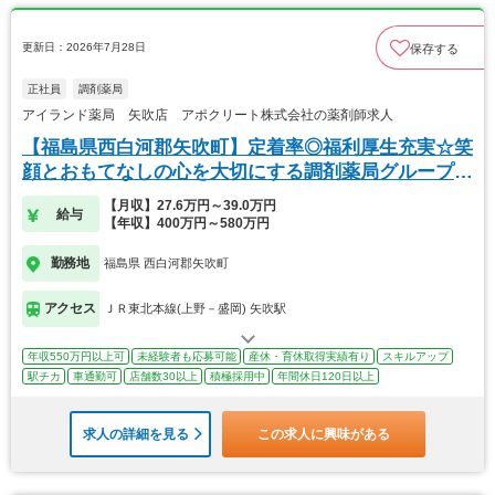
更新日：2026年7月28日
保存する
正社員
調剤薬局
アイランド薬局 矢吹店 アポクリート株式会社の薬剤師求人
【福島県西白河郡矢吹町】定着率◎福利厚生充実☆笑
顔とおもてなしの心を大切にする調剤薬局グループで
す！
【月収】27.6万円～39.0万円
給与
【年収】400万円～580万円
勤務地
福島県 西白河郡矢吹町
アクセス
ＪＲ東北本線(上野－盛岡) 矢吹駅
年収550万円以上可
未経験者も応募可能
産休・育休取得実績有り
スキルアップ
駅チカ
車通勤可
店舗数30以上
積極採用中
年間休日120日以上
求人の詳細を見る
この求人に興味がある