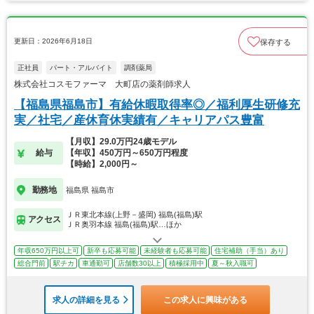
更新日：2026年6月18日
保存する
正社員
パート・アルバイト
調剤薬局
株式会社コスモファーマ 大町店の薬剤師求人
【福島県福島市】有給休暇取得率◎／福利厚生研修充
実／社宅／産休育休実績有／キャリアパス豊富
【月収】29.0万円24歳モデル
給与
【年収】450万円～650万円程度
【時給】2,000円～
勤務地
福島県 福島市
ＪＲ東北本線(上野－盛岡) 福島(福島)駅
アクセス
ＪＲ奥羽本線 福島(福島)駅…ほか
年収650万円以上可
新卒も応募可能
未経験者も応募可能
住宅補助（手当）あり
総合門前
駅チカ
車通勤可
店舗数30以上
積極採用中
夏～秋入職可
求人の詳細を見る
この求人に興味がある