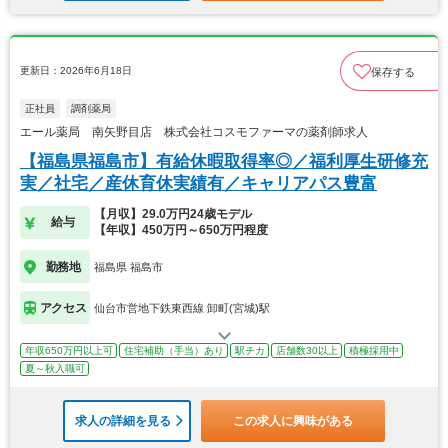
更新日：2026年6月18日
保存する
正社員
調剤薬局
エール薬局 南矢野目店 株式会社コスモファーマの薬剤師求人
【福島県福島市】有給休暇取得率◎／福利厚生研修充
実／社宅／産休育休実績有／キャリアパス豊富
【月収】29.0万円24歳モデル
給与
【年収】450万円～650万円程度
勤務地
福島県 福島市
アクセス
仙台市営地下鉄東西線 卸町(宮城)駅
年収650万円以上可
住宅補助（手当）あり
駅チカ
店舗数30以上
積極採用中
夏～秋入職可
求人の詳細を見る
この求人に興味がある