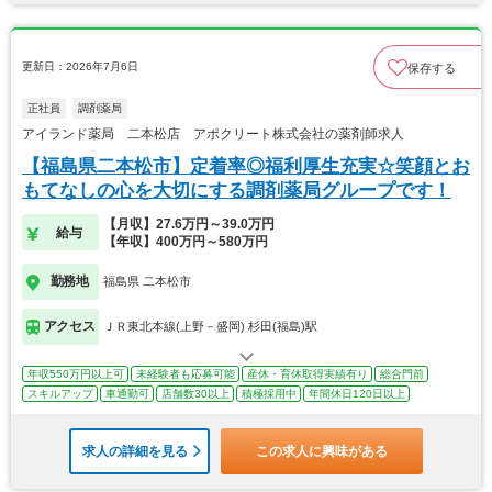
更新日：2026年7月6日
保存する
正社員
調剤薬局
アイランド薬局 二本松店 アポクリート株式会社の薬剤師求人
【福島県二本松市】定着率◎福利厚生充実☆笑顔とお
もてなしの心を大切にする調剤薬局グループです！
【月収】27.6万円～39.0万円
給与
【年収】400万円～580万円
勤務地
福島県 二本松市
アクセス
ＪＲ東北本線(上野－盛岡) 杉田(福島)駅
年収550万円以上可
未経験者も応募可能
産休・育休取得実績有り
総合門前
スキルアップ
車通勤可
店舗数30以上
積極採用中
年間休日120日以上
求人の詳細を見る
この求人に興味がある