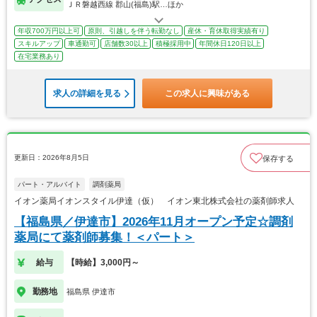
ＪＲ磐越西線 郡山(福島)駅…ほか
年収700万円以上可
原則、引越しを伴う転勤なし
産休・育休取得実績有り
スキルアップ
車通勤可
店舗数30以上
積極採用中
年間休日120日以上
在宅業務あり
求人の詳細を見る
この求人に興味がある
更新日：2026年8月5日
保存する
パート・アルバイト
調剤薬局
イオン薬局イオンスタイル伊達（仮） イオン東北株式会社の薬剤師求人
【福島県／伊達市】2026年11月オープン予定☆調剤
薬局にて薬剤師募集！＜パート＞
給与
【時給】3,000円～
勤務地
福島県 伊達市