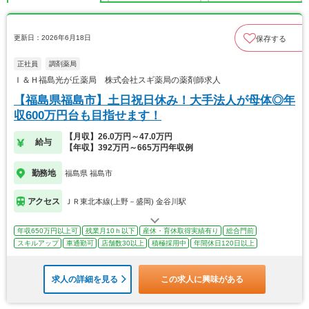
更新日：2026年6月18日
保存する
正社員
調剤薬局
Ｉ＆Ｈ福島光が丘薬局 株式会社スギ薬局の薬剤師求人
【福島県福島市】土日祝日休み！大手法人が母体◎年
収600万円台も目指せます！
【月収】26.0万円～47.0万円
給与
【年収】392万円～665万円年収例
勤務地
福島県 福島市
アクセス
ＪＲ東北本線(上野－盛岡) 金谷川駅
年収650万円以上可
残業月10ｈ以下
産休・育休取得実績有り
総合門前
スキルアップ
車通勤可
店舗数30以上
積極採用中
年間休日120日以上
求人の詳細を見る
この求人に興味がある