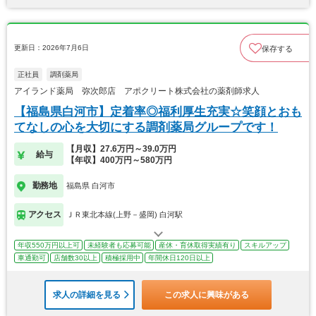
更新日：2026年7月6日
保存する
正社員
調剤薬局
アイランド薬局 弥次郎店 アポクリート株式会社の薬剤師求人
【福島県白河市】定着率◎福利厚生充実☆笑顔とおも
てなしの心を大切にする調剤薬局グループです！
【月収】27.6万円～39.0万円
給与
【年収】400万円～580万円
勤務地
福島県 白河市
アクセス
ＪＲ東北本線(上野－盛岡) 白河駅
年収550万円以上可
未経験者も応募可能
産休・育休取得実績有り
スキルアップ
車通勤可
店舗数30以上
積極採用中
年間休日120日以上
求人の詳細を見る
この求人に興味がある