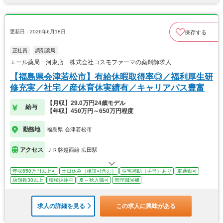
更新日：2026年6月18日
保存する
正社員
調剤薬局
エール薬局 河東店 株式会社コスモファーマの薬剤師求人
【福島県会津若松市】有給休暇取得率◎／福利厚生研
修充実／社宅／産休育休実績有／キャリアパス豊富
【月収】29.0万円24歳モデル
給与
【年収】450万円～650万円程度
勤務地
福島県 会津若松市
アクセス
ＪＲ磐越西線 広田駅
年収650万円以上可
土日休み（相談可含む）
住宅補助（手当）あり
車通勤可
店舗数30以上
積極採用中
夏～秋入職可
管理職候補
求人の詳細を見る
この求人に興味がある