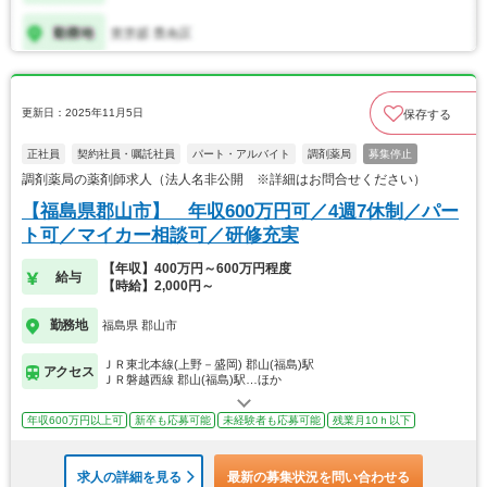
更新日：2025年11月5日
保存する
正社員
契約社員・嘱託社員
パート・アルバイト
調剤薬局
募集停止
調剤薬局の薬剤師求人（法人名非公開 ※詳細はお問合せください）
【福島県郡山市】 年収600万円可／4週7休制／パー
ト可／マイカー相談可／研修充実
【年収】400万円～600万円程度
給与
【時給】2,000円～
勤務地
福島県 郡山市
ＪＲ東北本線(上野－盛岡) 郡山(福島)駅
アクセス
ＪＲ磐越西線 郡山(福島)駅…ほか
年収600万円以上可
新卒も応募可能
未経験者も応募可能
残業月10ｈ以下
求人の詳細を見る
最新の募集状況を問い合わせる