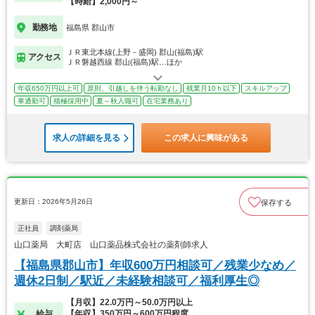
【時給】2,000円～
勤務地
福島県 郡山市
ＪＲ東北本線(上野－盛岡) 郡山(福島)駅
アクセス
ＪＲ磐越西線 郡山(福島)駅…ほか
年収650万円以上可
原則、引越しを伴う転勤なし
残業月10ｈ以下
スキルアップ
車通勤可
積極採用中
夏～秋入職可
在宅業務あり
求人の詳細を見る
この求人に興味がある
更新日：2026年5月26日
保存する
正社員
調剤薬局
山口薬局 大町店 山口薬品株式会社の薬剤師求人
【福島県郡山市】年収600万円相談可／残業少なめ／
週休2日制／駅近／未経験相談可／福利厚生◎
【月収】22.0万円～50.0万円以上
給与
【年収】350万円～600万円程度