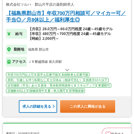
株式会社ツルハ 郡山片平店の薬剤師求人
【福島県郡山市】年収700万円相談可／マイカー可／
手当◎／月8休以上／福利厚生◎
【月収】28.0万円～60.0万円程度 24歳～45歳モデル
給与
【年収】480万円～700万円程度 24歳～45歳モデル
【時給】2,000円～
勤務地
福島県 郡山市
アクセス
ＪＲ磐越西線 喜久田駅
年収700万円以上可
新卒も応募可能
未経験者も応募可能
原則、引越しを伴う転勤なし
土日休み（相談可含む）
残業月10ｈ以下
住宅補助（手当）あり
産休・育休取得実績有り
スキルアップ
車通勤可
店舗数30以上
積極採用中
夏～秋入職可
管理職候補
求人の詳細を見る
この求人に興味がある
更新日：2026年5月26日
保存する