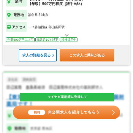
給与
【年収】500万円程度（諸手当込）
勤務地
福島県 郡山市
アクセス
ＪＲ磐越西線 郡山富田駅
年収500万円以上可
残業月10ｈ以下
積極採用中
求人の詳細を見る
この求人に興味がある