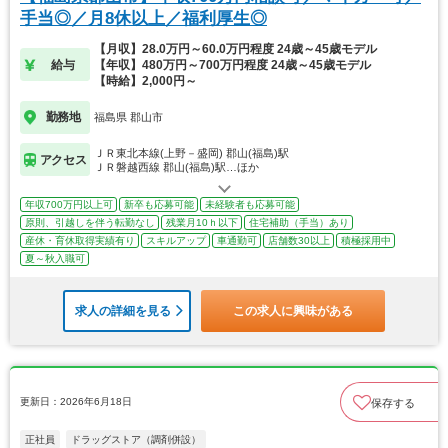
手当◎／月8休以上／福利厚生◎
【月収】28.0万円～60.0万円程度 24歳～45歳モデル
給与
【年収】480万円～700万円程度 24歳～45歳モデル
【時給】2,000円～
勤務地
福島県 郡山市
ＪＲ東北本線(上野－盛岡) 郡山(福島)駅
アクセス
ＪＲ磐越西線 郡山(福島)駅…ほか
年収700万円以上可
新卒も応募可能
未経験者も応募可能
原則、引越しを伴う転勤なし
残業月10ｈ以下
住宅補助（手当）あり
産休・育休取得実績有り
スキルアップ
車通勤可
店舗数30以上
積極採用中
夏～秋入職可
求人の詳細を見る
この求人に興味がある
更新日：2026年6月18日
保存する
正社員
ドラッグストア（調剤併設）