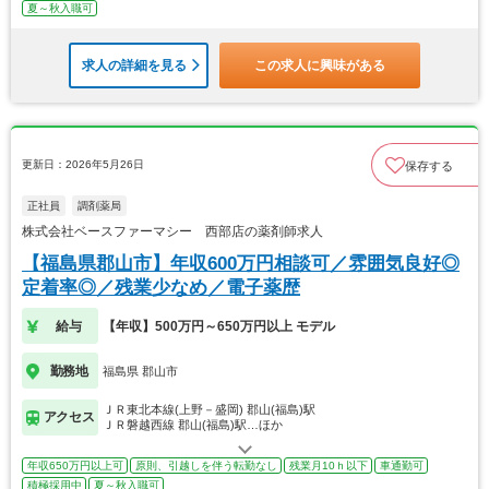
夏～秋入職可
求人の詳細を見る
この求人に興味がある
更新日：2026年5月26日
保存する
正社員
調剤薬局
株式会社ベースファーマシー 西部店の薬剤師求人
【福島県郡山市】年収600万円相談可／雰囲気良好◎
定着率◎／残業少なめ／電子薬歴
給与
【年収】500万円～650万円以上 モデル
勤務地
福島県 郡山市
ＪＲ東北本線(上野－盛岡) 郡山(福島)駅
アクセス
ＪＲ磐越西線 郡山(福島)駅…ほか
年収650万円以上可
原則、引越しを伴う転勤なし
残業月10ｈ以下
車通勤可
積極採用中
夏～秋入職可