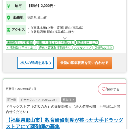
給与
【時給】2,000円～
勤務地
福島県 郡山市
ＪＲ東北本線(上野－盛岡) 郡山(福島)駅
アクセス
ＪＲ磐越西線 郡山(福島)駅…ほか
未経験者も応募可能
原則、引越しを伴う転勤なし
残業月10ｈ以下
住宅補助（手当）あり
産休・育休取得実績有り
スキルアップ
店舗数30以上
求人の詳細を見る
最新の募集状況を問い合わせる
更新日：2026年6月3日
保存する
正社員
ドラッグストア（OTCのみ）
募集停止
ドラッグストア（OTCのみ）の薬剤師求人（法人名非公開 ※詳細はお問
合せください）
【福島県郡山市】教育研修制度が整った大手ドラッグ
ストアにて薬剤師の募集