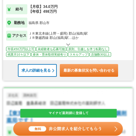
【月収】34.0万円
給与
【年収】498万円
勤務地
福島県 郡山市
ＪＲ東北本線(上野－盛岡) 郡山(福島)駅
アクセス
ＪＲ磐越西線 郡山(福島)駅…ほか
年収450万円以上可
未経験者も応募可能
原則、引越しを伴う転勤なし
残業月10ｈ以下
産休・育休取得実績有り
スキルアップ
店舗数30以上
求人の詳細を見る
最新の募集状況を問い合わせる