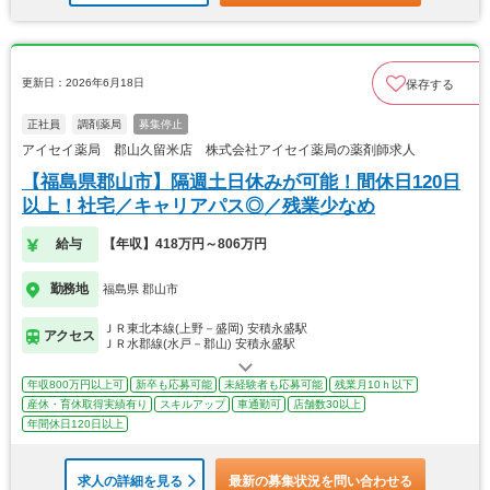
更新日：2026年6月18日
保存する
正社員
調剤薬局
募集停止
アイセイ薬局 郡山久留米店 株式会社アイセイ薬局の薬剤師求人
【福島県郡山市】隔週土日休みが可能！間休日120日
以上！社宅／キャリアパス◎／残業少なめ
給与
【年収】418万円～806万円
勤務地
福島県 郡山市
ＪＲ東北本線(上野－盛岡) 安積永盛駅
アクセス
ＪＲ水郡線(水戸－郡山) 安積永盛駅
年収800万円以上可
新卒も応募可能
未経験者も応募可能
残業月10ｈ以下
産休・育休取得実績有り
スキルアップ
車通勤可
店舗数30以上
年間休日120日以上
求人の詳細を見る
最新の募集状況を問い合わせる