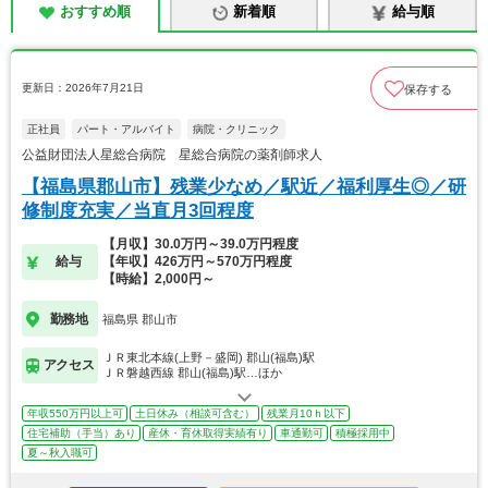
おすすめ順
新着順
給与順
更新日：2026年7月21日
保存する
正社員
パート・アルバイト
病院・クリニック
公益財団法人星総合病院 星総合病院の薬剤師求人
【福島県郡山市】残業少なめ／駅近／福利厚生◎／研
修制度充実／当直月3回程度
【月収】30.0万円～39.0万円程度
給与
【年収】426万円～570万円程度
【時給】2,000円～
勤務地
福島県 郡山市
ＪＲ東北本線(上野－盛岡) 郡山(福島)駅
アクセス
ＪＲ磐越西線 郡山(福島)駅…ほか
年収550万円以上可
土日休み（相談可含む）
残業月10ｈ以下
住宅補助（手当）あり
産休・育休取得実績有り
車通勤可
積極採用中
夏～秋入職可