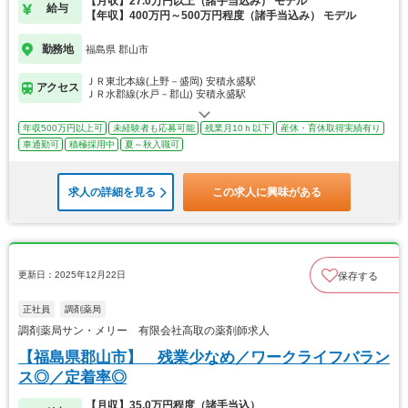
【月収】27.0万円以上（諸手当込み） モデル
給与
【年収】400万円～500万円程度（諸手当込み） モデル
勤務地
福島県 郡山市
ＪＲ東北本線(上野－盛岡) 安積永盛駅
アクセス
ＪＲ水郡線(水戸－郡山) 安積永盛駅
年収500万円以上可
未経験者も応募可能
残業月10ｈ以下
産休・育休取得実績有り
車通勤可
積極採用中
夏～秋入職可
求人の詳細を見る
この求人に興味がある
更新日：2025年12月22日
保存する
正社員
調剤薬局
調剤薬局サン・メリー 有限会社高取の薬剤師求人
【福島県郡山市】 残業少なめ／ワークライフバラン
ス◎／定着率◎
【月収】35.0万円程度（諸手当込）