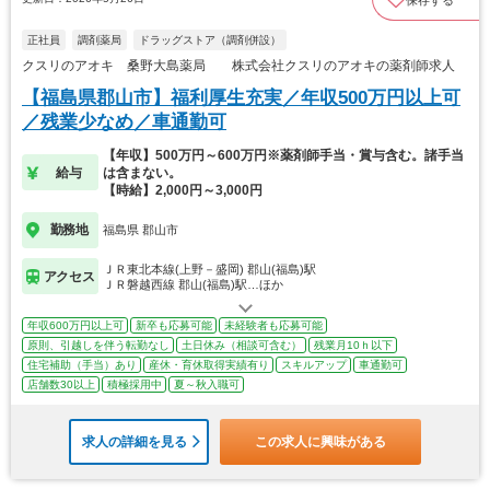
正社員
調剤薬局
ドラッグストア（調剤併設）
クスリのアオキ 桑野大島薬局 株式会社クスリのアオキの薬剤師求人
【福島県郡山市】福利厚生充実／年収500万円以上可
／残業少なめ／車通勤可
【年収】500万円～600万円※薬剤師手当・賞与含む。諸手当
給与
は含まない。
【時給】2,000円～3,000円
勤務地
福島県 郡山市
ＪＲ東北本線(上野－盛岡) 郡山(福島)駅
アクセス
ＪＲ磐越西線 郡山(福島)駅…ほか
年収600万円以上可
新卒も応募可能
未経験者も応募可能
原則、引越しを伴う転勤なし
土日休み（相談可含む）
残業月10ｈ以下
住宅補助（手当）あり
産休・育休取得実績有り
スキルアップ
車通勤可
店舗数30以上
積極採用中
夏～秋入職可
求人の詳細を見る
この求人に興味がある