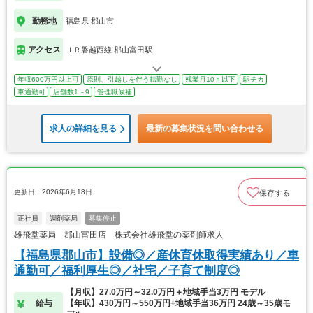
勤務地
福島県 郡山市
アクセス
ＪＲ磐越西線 郡山富田駅
年収600万円以上可
原則、引越しを伴う転勤なし
残業月10ｈ以下
駅チカ
車通勤可
店舗数1～9
管理職候補
求人の詳細を見る
最新の募集状況を問い合わせる
更新日：2026年6月18日
保存する
正社員
調剤薬局
募集停止
雄飛堂薬局 郡山富田店 株式会社雄飛堂の薬剤師求人
【福島県郡山市】設備◎／産休育休取得実績あり／車
通勤可／福利厚生◎／社宅／子育て制度◎
【月収】27.0万円～32.0万円＋地域手当3万円 モデル
給与
【年収】430万円～550万円+地域手当36万円 24歳～35歳モ