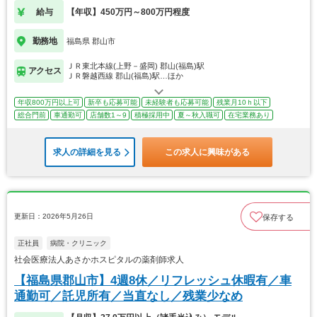
給与
【年収】450万円～800万円程度
勤務地
福島県 郡山市
ＪＲ東北本線(上野－盛岡) 郡山(福島)駅
アクセス
ＪＲ磐越西線 郡山(福島)駅…ほか
年収800万円以上可
新卒も応募可能
未経験者も応募可能
残業月10ｈ以下
総合門前
車通勤可
店舗数1～9
積極採用中
夏～秋入職可
在宅業務あり
求人の詳細を見る
この求人に興味がある
更新日：2026年5月26日
保存する
正社員
病院・クリニック
社会医療法人あさかホスピタルの薬剤師求人
【福島県郡山市】4週8休／リフレッシュ休暇有／車
通勤可／託児所有／当直なし／残業少なめ