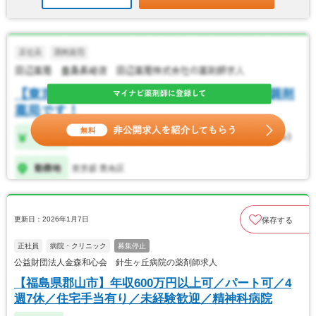
更新日：2026年1月7日
保存する
正社員
病院・クリニック
募集停止
公益財団法人金森和心会 針生ヶ丘病院の薬剤師求人
【福島県郡山市】年収600万円以上可／パート可／4
週7休／住宅手当有り／未経験歓迎／精神科病院