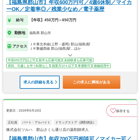
【福島県郡山市】年収600万円可／4週6休制／マイカ
ーOK／定着率◎／残業少なめ／電子薬歴
給与
【年収】450万円～650万円
勤務地
福島県 郡山市
ＪＲ東北本線(上野－盛岡) 郡山(福島)駅
アクセス
ＪＲ磐越西線 郡山(福島)駅…ほか
年収650万円以上可
新卒も応募可能
未経験者も応募可能
原則、引越しを伴う転勤なし
残業月10ｈ以下
車通勤可
積極採用中
求人の詳細を見る
この求人に興味がある
更新日：2026年6月18日
保存する
正社員
パート・アルバイト
ドラッグストア（調剤併設）
株式会社ツルハ 郡山さくら通り店の薬剤師求人
【福島県郡山市】年収700万円相談可／マイカー可／