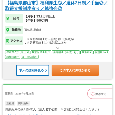
【福島県郡山市】福利厚生◎／週休2日制／手当◎／
取得支援制度有り／勉強会◎
【月収】33.2万円以上
給与
【年収】500万円
勤務地
福島県 郡山市
ＪＲ東北本線(上野－盛岡) 郡山(福島)駅
アクセス
ＪＲ磐越西線 郡山(福島)駅…ほか
年収500万円以上可
残業月10ｈ以下
住宅補助（手当）あり
車通勤可
店舗数1～9
積極採用中
夏～秋入職可
求人の詳細を見る
この求人に興味がある
更新日：2026年5月21日
保存する
正社員
調剤薬局
調剤薬局の薬剤師求人（法人名非公開 ※詳細はお問合せください）