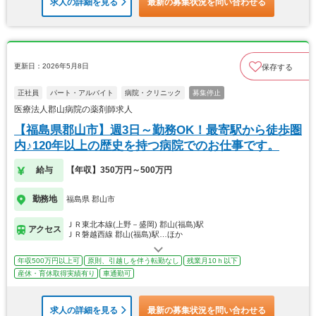
求人の詳細を見る
最新の募集状況を問い合わせる
更新日：2026年5月8日
保存する
正社員
パート・アルバイト
病院・クリニック
募集停止
医療法人郡山病院の薬剤師求人
【福島県郡山市】週3日～勤務OK！最寄駅から徒歩圏
内♪120年以上の歴史を持つ病院でのお仕事です。
給与
【年収】350万円～500万円
勤務地
福島県 郡山市
ＪＲ東北本線(上野－盛岡) 郡山(福島)駅
アクセス
ＪＲ磐越西線 郡山(福島)駅…ほか
年収500万円以上可
原則、引越しを伴う転勤なし
残業月10ｈ以下
産休・育休取得実績有り
車通勤可
求人の詳細を見る
最新の募集状況を問い合わせる