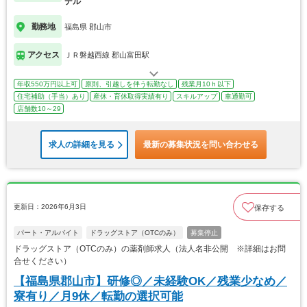
デル
勤務地
福島県 郡山市
アクセス
ＪＲ磐越西線 郡山富田駅
年収550万円以上可
原則、引越しを伴う転勤なし
残業月10ｈ以下
住宅補助（手当）あり
産休・育休取得実績有り
スキルアップ
車通勤可
店舗数10～29
求人の詳細を見る
最新の募集状況を問い合わせる
更新日：2026年6月3日
保存する
パート・アルバイト
ドラッグストア（OTCのみ）
募集停止
ドラッグストア（OTCのみ）の薬剤師求人（法人名非公開 ※詳細はお問
合せください）
【福島県郡山市】研修◎／未経験OK／残業少なめ／
寮有り／月9休／転勤の選択可能