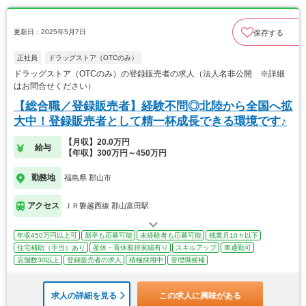
更新日：2025年5月7日
保存する
正社員
ドラッグストア（OTCのみ）
ドラッグストア（OTCのみ）の登録販売者の求人（法人名非公開 ※詳細
はお問合せください）
【総合職／登録販売者】経験不問◎北陸から全国へ拡
大中！登録販売者として精一杯成長できる環境です♪
【月収】20.0万円
給与
【年収】300万円～450万円
勤務地
福島県 郡山市
アクセス
ＪＲ磐越西線 郡山富田駅
年収450万円以上可
新卒も応募可能
未経験者も応募可能
残業月10ｈ以下
住宅補助（手当）あり
産休・育休取得実績有り
スキルアップ
車通勤可
店舗数30以上
登録販売者の求人
積極採用中
管理職候補
求人の詳細を見る
この求人に興味がある