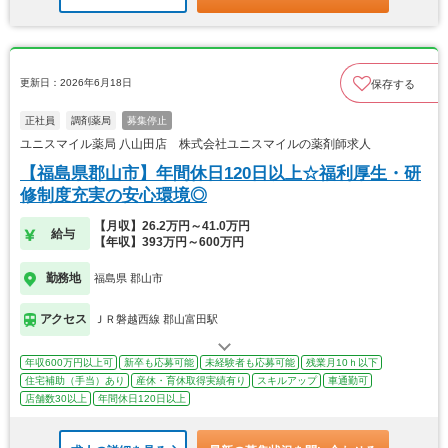
更新日：2026年6月18日
保存する
正社員
調剤薬局
募集停止
ユニスマイル薬局 八山田店 株式会社ユニスマイルの薬剤師求人
【福島県郡山市】年間休日120日以上☆福利厚生・研
修制度充実の安心環境◎
【月収】26.2万円～41.0万円
給与
【年収】393万円～600万円
勤務地
福島県 郡山市
アクセス
ＪＲ磐越西線 郡山富田駅
年収600万円以上可
新卒も応募可能
未経験者も応募可能
残業月10ｈ以下
住宅補助（手当）あり
産休・育休取得実績有り
スキルアップ
車通勤可
店舗数30以上
年間休日120日以上