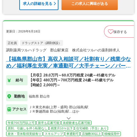
求人の詳細を見る
この求人に興味がある
更新日：2026年6月18日
保存する
正社員
ドラッグストア（調剤併設）
調剤薬局ツルハドラッグ 郡山駅東店 株式会社ツルハの薬剤師求人
【福島県郡山市】高収入相談可／社割有り／残業少な
め／福利厚生充実／車通勤可／大手チェーン／パート
可
【月収】28.0万円～60.0万円程度 24歳～45歳モデル
給与
【年収】480万円～700万円程度 24歳～45歳モデル
【時給】2,000円～
勤務地
福島県 郡山市
ＪＲ東北本線(上野－盛岡) 郡山(福島)駅
アクセス
ＪＲ磐越西線 郡山(福島)駅…ほか
年収700万円以上可
新卒も応募可能
未経験者も応募可能
原則、引越しを伴う転勤なし
残業月10ｈ以下
住宅補助（手当）あり
産休・育休取得実績有り
スキルアップ
車通勤可
店舗数30以上
積極採用中