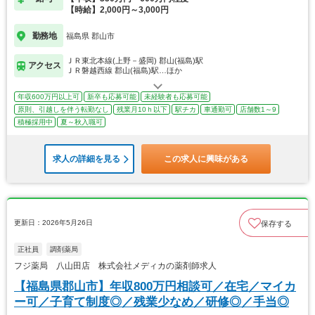
【時給】2,000円～3,000円
勤務地
福島県 郡山市
ＪＲ東北本線(上野－盛岡) 郡山(福島)駅
アクセス
ＪＲ磐越西線 郡山(福島)駅…ほか
年収600万円以上可
新卒も応募可能
未経験者も応募可能
原則、引越しを伴う転勤なし
残業月10ｈ以下
駅チカ
車通勤可
店舗数1～9
積極採用中
夏～秋入職可
求人の詳細を見る
この求人に興味がある
更新日：2026年5月26日
保存する
正社員
調剤薬局
フジ薬局 八山田店 株式会社メディカの薬剤師求人
【福島県郡山市】年収800万円相談可／在宅／マイカ
ー可／子育て制度◎／残業少なめ／研修◎／手当◎