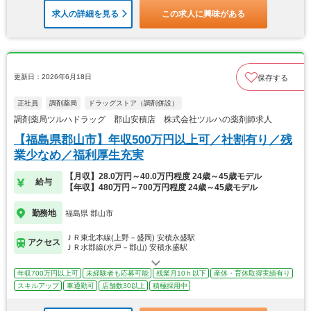
求人の詳細を見る
この求人に興味がある
更新日：2026年6月18日
保存する
正社員
調剤薬局
ドラッグストア（調剤併設）
調剤薬局ツルハドラッグ 郡山安積店 株式会社ツルハの薬剤師求人
【福島県郡山市】年収500万円以上可／社割有り／残
業少なめ／福利厚生充実
【月収】28.0万円～40.0万円程度 24歳～45歳モデル
給与
【年収】480万円～700万円程度 24歳～45歳モデル
勤務地
福島県 郡山市
ＪＲ東北本線(上野－盛岡) 安積永盛駅
アクセス
ＪＲ水郡線(水戸－郡山) 安積永盛駅
年収700万円以上可
未経験者も応募可能
残業月10ｈ以下
産休・育休取得実績有り
スキルアップ
車通勤可
店舗数30以上
積極採用中