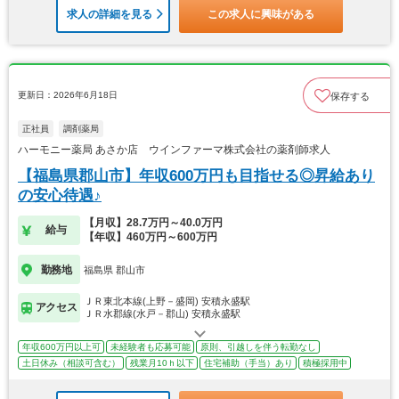
求人の詳細を見る
この求人に興味がある
更新日：2026年6月18日
保存する
正社員
調剤薬局
ハーモニー薬局 あさか店 ウインファーマ株式会社の薬剤師求人
【福島県郡山市】年収600万円も目指せる◎昇給あり
の安心待遇♪
【月収】28.7万円～40.0万円
給与
【年収】460万円～600万円
勤務地
福島県 郡山市
ＪＲ東北本線(上野－盛岡) 安積永盛駅
アクセス
ＪＲ水郡線(水戸－郡山) 安積永盛駅
年収600万円以上可
未経験者も応募可能
原則、引越しを伴う転勤なし
土日休み（相談可含む）
残業月10ｈ以下
住宅補助（手当）あり
積極採用中