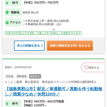
給与
【年収】350万円～700万円
勤務地
福島県 郡山市
ＪＲ東北本線(上野－盛岡) 郡山(福島)駅
アクセス
ＪＲ磐越西線 郡山(福島)駅…ほか
年収700万円以上可
原則、引越しを伴う転勤なし
残業月10ｈ以下
求人の詳細を見る
最新の募集状況を問い合わせる
更新日：2025年9月10日
保存する
正社員
調剤薬局
募集停止
とことこ薬局 郡山富田店 株式会社メディシンクHOMEの薬剤師求人
【福島県郡山市】駅近／車通勤可／異動を伴う転勤無
し／残業少なめ／休憩120分／
【年収】400万円～600万円程度
給与
【時給】2,000円～