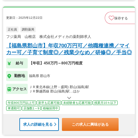
更新日：2025年12月22日
保存する
正社員
調剤薬局
フジ薬局 山根店 株式会社メディカの薬剤師求人
【福島県郡山市】年収700万円可／他職種連携／マイ
カー可／子育て制度◎／残業少なめ／研修◎／手当◎
給与
【年収】450万円～800万円程度
勤務地
福島県 郡山市
ＪＲ東北本線(上野－盛岡) 郡山(福島)駅
アクセス
ＪＲ磐越西線 郡山(福島)駅…ほか
年収800万円以上可
新卒も応募可能
未経験者も応募可能
残業月10ｈ以下
車通勤可
店舗数1～9
積極採用中
求人の詳細を見る
この求人に興味がある