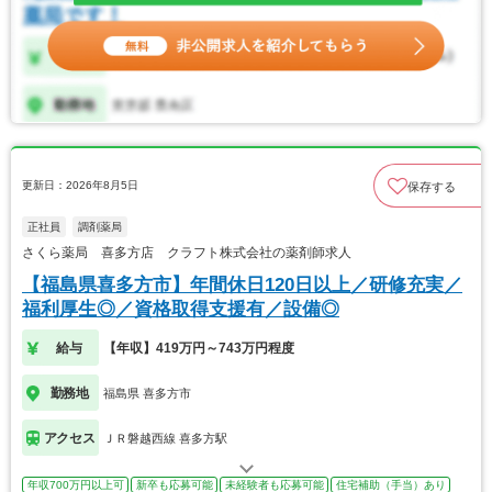
更新日：2026年8月5日
保存する
正社員
調剤薬局
さくら薬局 喜多方店 クラフト株式会社の薬剤師求人
【福島県喜多方市】年間休日120日以上／研修充実／
福利厚生◎／資格取得支援有／設備◎
給与
【年収】419万円～743万円程度
勤務地
福島県 喜多方市
アクセス
ＪＲ磐越西線 喜多方駅
年収700万円以上可
新卒も応募可能
未経験者も応募可能
住宅補助（手当）あり