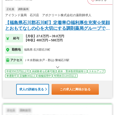
正社員
調剤薬局
アイランド薬局 石川店 アポクリート株式会社の薬剤師求人
【福島県石川郡石川町】定着率◎福利厚生充実☆笑顔
とおもてなしの心を大切にする調剤薬局グループで
す！
【月収】27.6万円～39.0万円
給与
【年収】400万円～580万円
勤務地
福島県 石川郡石川町
アクセス
ＪＲ水郡線(水戸－郡山) 磐城石川駅
年収550万円以上可
未経験者も応募可能
産休・育休取得実績有り
スキルアップ
車通勤可
店舗数30以上
積極採用中
年間休日120日以上
求人の詳細を見る
この求人に興味がある