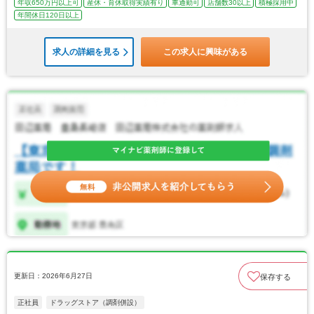
年収650万円以上可
産休・育休取得実績有り
車通勤可
店舗数30以上
積極採用中
年間休日120日以上
求人の詳細を見る
この求人に興味がある
更新日：2026年6月27日
保存する
正社員
ドラッグストア（調剤併設）