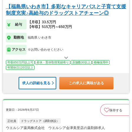
【福島県いわき市】多彩なキャリアパスと子育て支援
制度充実♪高給与のドラッグストアチェーン◎
【月収】33.5万円
給与
【年収】515万円～650万円
勤務地
福島県 いわき市
アクセス
※お問い合わせください
年収650万円以上可
産休・育休取得実績有り
店舗数30以上
積極採用中
年間休日120日以上
求人の詳細を見る
この求人に興味がある
更新日：2026年6月27日
保存する
正社員
ドラッグストア（調剤併設）
ウエルシア薬局株式会社 ウエルシア会津美里店の薬剤師求人