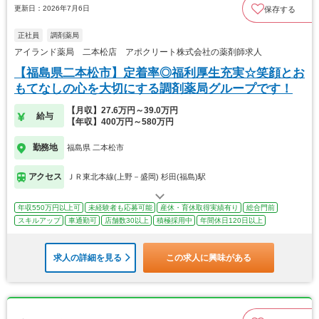
更新日：2026年7月6日
保存する
正社員
調剤薬局
アイランド薬局 二本松店 アポクリート株式会社の薬剤師求人
【福島県二本松市】定着率◎福利厚生充実☆笑顔とお
もてなしの心を大切にする調剤薬局グループです！
【月収】27.6万円～39.0万円
給与
【年収】400万円～580万円
勤務地
福島県 二本松市
アクセス
ＪＲ東北本線(上野－盛岡) 杉田(福島)駅
年収550万円以上可
未経験者も応募可能
産休・育休取得実績有り
総合門前
スキルアップ
車通勤可
店舗数30以上
積極採用中
年間休日120日以上
求人の詳細を見る
この求人に興味がある