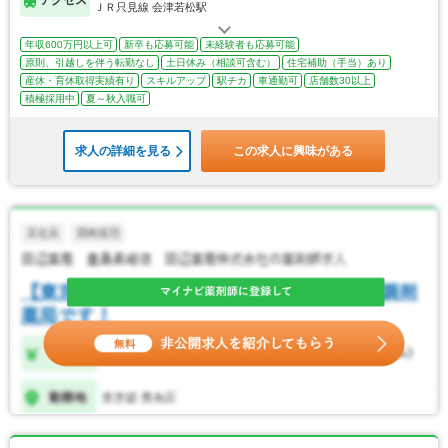
アクセス
ＪＲ只見線 会津若松駅
年収600万円以上可
新卒も応募可能
未経験者も応募可能
原則、引越しを伴う転勤なし
土日休み（相談可含む）
住宅補助（手当）あり
産休・育休取得実績有り
スキルアップ
駅チカ
車通勤可
店舗数30以上
積極採用中
夏～秋入職可
求人の詳細を見る
この求人に興味がある