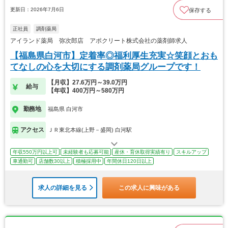
更新日：2026年7月6日
保存する
正社員
調剤薬局
アイランド薬局 弥次郎店 アポクリート株式会社の薬剤師求人
【福島県白河市】定着率◎福利厚生充実☆笑顔とおも
てなしの心を大切にする調剤薬局グループです！
【月収】27.6万円～39.0万円
給与
【年収】400万円～580万円
勤務地
福島県 白河市
アクセス
ＪＲ東北本線(上野－盛岡) 白河駅
年収550万円以上可
未経験者も応募可能
産休・育休取得実績有り
スキルアップ
車通勤可
店舗数30以上
積極採用中
年間休日120日以上
求人の詳細を見る
この求人に興味がある