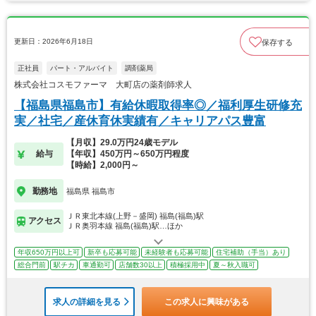
更新日：2026年6月18日
保存する
正社員
パート・アルバイト
調剤薬局
株式会社コスモファーマ 大町店の薬剤師求人
【福島県福島市】有給休暇取得率◎／福利厚生研修充
実／社宅／産休育休実績有／キャリアパス豊富
【月収】29.0万円24歳モデル
給与
【年収】450万円～650万円程度
【時給】2,000円～
勤務地
福島県 福島市
ＪＲ東北本線(上野－盛岡) 福島(福島)駅
アクセス
ＪＲ奥羽本線 福島(福島)駅…ほか
年収650万円以上可
新卒も応募可能
未経験者も応募可能
住宅補助（手当）あり
総合門前
駅チカ
車通勤可
店舗数30以上
積極採用中
夏～秋入職可
求人の詳細を見る
この求人に興味がある