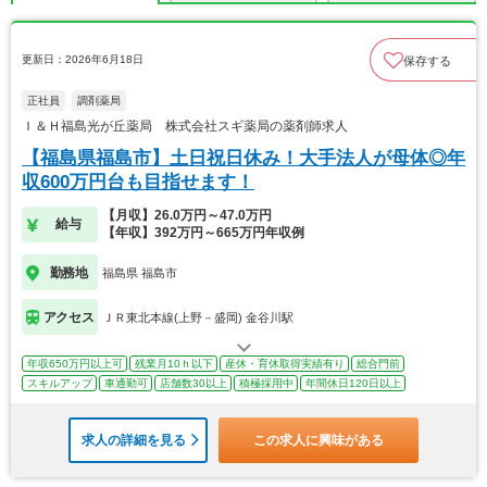
更新日：2026年6月18日
保存する
正社員
調剤薬局
Ｉ＆Ｈ福島光が丘薬局 株式会社スギ薬局の薬剤師求人
【福島県福島市】土日祝日休み！大手法人が母体◎年
収600万円台も目指せます！
【月収】26.0万円～47.0万円
給与
【年収】392万円～665万円年収例
勤務地
福島県 福島市
アクセス
ＪＲ東北本線(上野－盛岡) 金谷川駅
年収650万円以上可
残業月10ｈ以下
産休・育休取得実績有り
総合門前
スキルアップ
車通勤可
店舗数30以上
積極採用中
年間休日120日以上
求人の詳細を見る
この求人に興味がある