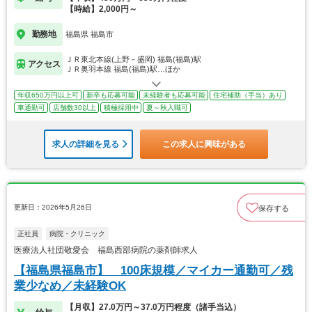
【時給】2,000円～
勤務地
福島県 福島市
ＪＲ東北本線(上野－盛岡) 福島(福島)駅
アクセス
ＪＲ奥羽本線 福島(福島)駅…ほか
年収650万円以上可
新卒も応募可能
未経験者も応募可能
住宅補助（手当）あり
車通勤可
店舗数30以上
積極採用中
夏～秋入職可
求人の詳細を見る
この求人に興味がある
更新日：2026年5月26日
保存する
正社員
病院・クリニック
医療法人社団敬愛会 福島西部病院の薬剤師求人
【福島県福島市】 100床規模／マイカー通勤可／残
業少なめ／未経験OK
【月収】27.0万円～37.0万円程度（諸手当込）