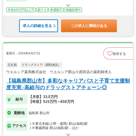
年収600万円以上可
駅チカ
車通勤可
積極採用中
求人の詳細を見る
この求人に興味がある
更新日：2026年6月27日
保存する
正社員
ドラッグストア（調剤併設）
ウエルシア薬局株式会社 ウエルシア郡山小原田店の薬剤師求人
【福島県郡山市】多彩なキャリアパスと子育て支援制
度充実♪高給与のドラッグストアチェーン◎
【月収】33.5万円
給与
【年収】515万円～650万円
勤務地
福島県 郡山市
ＪＲ東北本線(上野－盛岡) 郡山(福島)駅
アクセス
ＪＲ磐越西線 郡山(福島)駅…ほか