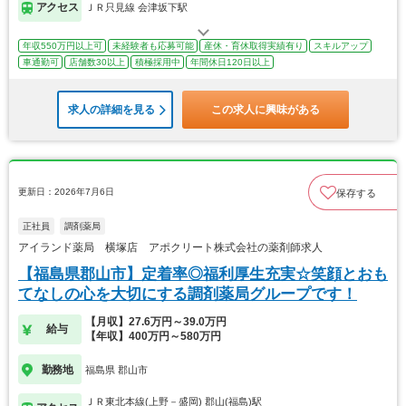
アクセス
ＪＲ只見線 会津坂下駅
年収550万円以上可
未経験者も応募可能
産休・育休取得実績有り
スキルアップ
車通勤可
店舗数30以上
積極採用中
年間休日120日以上
求人の詳細を見る
この求人に興味がある
更新日：2026年7月6日
保存する
正社員
調剤薬局
アイランド薬局 横塚店 アポクリート株式会社の薬剤師求人
【福島県郡山市】定着率◎福利厚生充実☆笑顔とおも
てなしの心を大切にする調剤薬局グループです！
【月収】27.6万円～39.0万円
給与
【年収】400万円～580万円
勤務地
福島県 郡山市
ＪＲ東北本線(上野－盛岡) 郡山(福島)駅