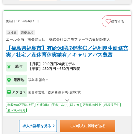
更新日：2026年6月18日
保存する
正社員
調剤薬局
エール薬局 南矢野目店 株式会社コスモファーマの薬剤師求人
【福島県福島市】有給休暇取得率◎／福利厚生研修充
実／社宅／産休育休実績有／キャリアパス豊富
【月収】29.0万円24歳モデル
給与
【年収】450万円～650万円程度
勤務地
福島県 福島市
アクセス
仙台市営地下鉄東西線 卸町(宮城)駅
年収650万円以上可
住宅補助（手当）あり
駅チカ
店舗数30以上
積極採用中
夏～秋入職可
求人の詳細を見る
この求人に興味がある