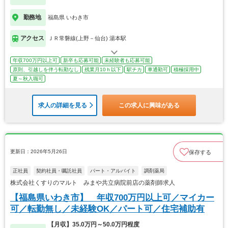
勤務地
福島県 いわき市
アクセス
ＪＲ常磐線(上野－仙台) 湯本駅
年収700万円以上可
新卒も応募可能
未経験者も応募可能
原則、引越しを伴う転勤なし
残業月10ｈ以下
駅チカ
車通勤可
積極採用中
夏～秋入職可
求人の詳細を見る
この求人に興味がある
更新日：2026年5月26日
保存する
正社員
契約社員・嘱託社員
パート・アルバイト
調剤薬局
株式会社くすりのマルト みまや共立病院前店の薬剤師求人
【福島県いわき市】 年収700万円以上可／マイカー
可／転勤無し／未経験OK／パート可／住宅補助有
【月収】35.0万円～50.0万円程度