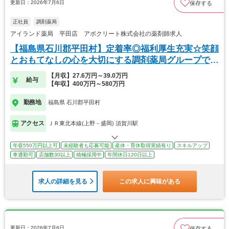
更新日：2026年7月6日
保存する
正社員
調剤薬局
アイランド薬局 平田店 アポクリート株式会社の薬剤師求人
【福島県石川郡平田村】定着率◎福利厚生充実☆笑顔
とおもてなしの心を大切にする調剤薬局グループで
す！
【月収】27.6万円～39.0万円
給与
【年収】400万円～580万円
勤務地
福島県 石川郡平田村
アクセス
ＪＲ東北本線(上野－盛岡) 須賀川駅
年収550万円以上可
未経験者も応募可能
産休・育休取得実績有り
スキルアップ
車通勤可
店舗数30以上
積極採用中
年間休日120日以上
求人の詳細を見る
この求人に興味がある
更新日：2026年7月6日
保存する