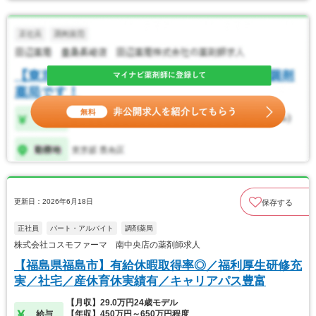
更新日：2026年6月18日
保存する
正社員
パート・アルバイト
調剤薬局
株式会社コスモファーマ 南中央店の薬剤師求人
【福島県福島市】有給休暇取得率◎／福利厚生研修充
実／社宅／産休育休実績有／キャリアパス豊富
【月収】29.0万円24歳モデル
給与
【年収】450万円～650万円程度