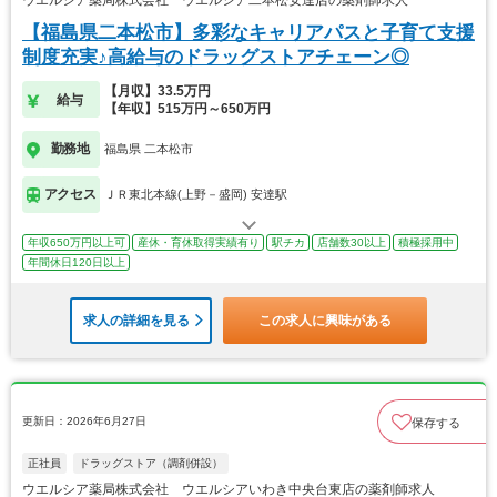
【福島県二本松市】多彩なキャリアパスと子育て支援
制度充実♪高給与のドラッグストアチェーン◎
【月収】33.5万円
給与
【年収】515万円～650万円
勤務地
福島県 二本松市
アクセス
ＪＲ東北本線(上野－盛岡) 安達駅
年収650万円以上可
産休・育休取得実績有り
駅チカ
店舗数30以上
積極採用中
年間休日120日以上
求人の詳細を見る
この求人に興味がある
更新日：2026年6月27日
保存する
正社員
ドラッグストア（調剤併設）
ウエルシア薬局株式会社 ウエルシアいわき中央台東店の薬剤師求人