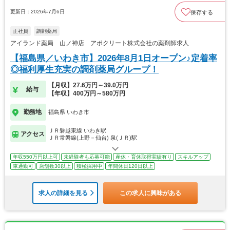
更新日：2026年7月6日
保存する
正社員
調剤薬局
アイランド薬局 山ノ神店 アポクリート株式会社の薬剤師求人
【福島県／いわき市】2026年8月1日オープン♪定着率
◎福利厚生充実の調剤薬局グループ！
【月収】27.6万円～39.0万円
給与
【年収】400万円～580万円
勤務地
福島県 いわき市
ＪＲ磐越東線 いわき駅
アクセス
ＪＲ常磐線(上野－仙台) 泉(ＪＲ)駅
年収550万円以上可
未経験者も応募可能
産休・育休取得実績有り
スキルアップ
車通勤可
店舗数30以上
積極採用中
年間休日120日以上
求人の詳細を見る
この求人に興味がある