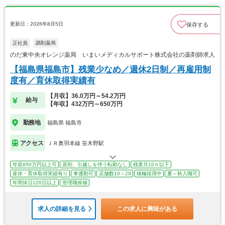
更新日：2026年8月5日
保存する
正社員
調剤薬局
のだ東中央オレンジ薬局 いまいメディカルサポート株式会社の薬剤師求人
【福島県福島市】残業少なめ／週休2日制／再雇用制
度有／育休取得実績有
【月収】36.0万円～54.2万円
給与
【年収】432万円～650万円
勤務地
福島県 福島市
アクセス
ＪＲ奥羽本線 笹木野駅
年収650万円以上可
原則、引越しを伴う転勤なし
残業月10ｈ以下
産休・育休取得実績有り
車通勤可
店舗数10～29
積極採用中
夏～秋入職可
年間休日120日以上
管理職候補
求人の詳細を見る
この求人に興味がある