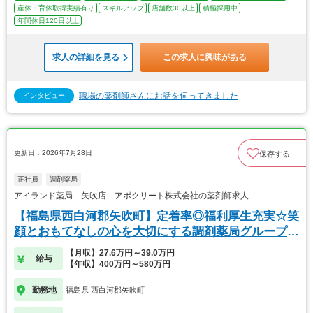
産休・育休取得実績有り
スキルアップ
店舗数30以上
積極採用中
年間休日120日以上
求人の詳細を見る
この求人に興味がある
職場の薬剤師さんにお話を伺ってきました
インタビュー
更新日：2026年7月28日
保存する
正社員
調剤薬局
アイランド薬局 矢吹店 アポクリート株式会社の薬剤師求人
【福島県西白河郡矢吹町】定着率◎福利厚生充実☆笑
顔とおもてなしの心を大切にする調剤薬局グループで
す！
【月収】27.6万円～39.0万円
給与
【年収】400万円～580万円
勤務地
福島県 西白河郡矢吹町