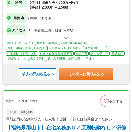
給与
【年収】450万円～700万円程度
【時給】2,000円～2,500円
勤務地
福島県 いわき市
アクセス
ＪＲ常磐線(上野－仙台) 内郷駅
年収700万円以上可
新卒も応募可能
未経験者も応募可能
原則、引越しを伴う転勤なし
土日休み（相談可含む）
残業月10ｈ以下
住宅補助（手当）あり
産休・育休取得実績有り
総合門前
スキルアップ
車通勤可
店舗数10～29
積極採用中
夏～秋入職可
年間休日120日以上
求人の詳細を見る
この求人に興味がある
更新日：2026年8月5日
保存する
正社員
調剤薬局
調剤薬局の薬剤師求人（法人名非公開 ※詳細はお問合せください）
【福島県郡山市】在宅業務あり／原則転勤なし／研修