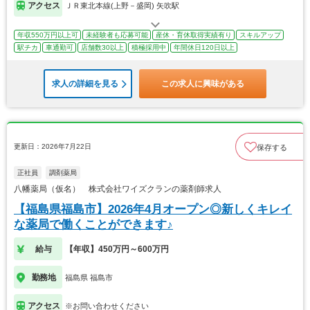
アクセス
ＪＲ東北本線(上野－盛岡) 矢吹駅
年収550万円以上可
未経験者も応募可能
産休・育休取得実績有り
スキルアップ
駅チカ
車通勤可
店舗数30以上
積極採用中
年間休日120日以上
求人の詳細を見る
この求人に興味がある
更新日：2026年7月22日
保存する
正社員
調剤薬局
八幡薬局（仮名） 株式会社ワイズクランの薬剤師求人
【福島県福島市】2026年4月オープン◎新しくキレイ
な薬局で働くことができます♪
給与
【年収】450万円～600万円
勤務地
福島県 福島市
アクセス
※お問い合わせください