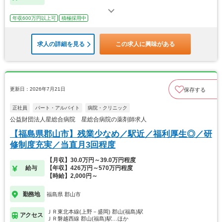
年収600万円以上可
積極採用中
求人の詳細を見る
この求人に興味がある
更新日：2026年7月21日
保存する
正社員
パート・アルバイト
病院・クリニック
公益財団法人星総合病院 星総合病院の薬剤師求人
【福島県郡山市】残業少なめ／駅近／福利厚生◎／研
修制度充実／当直月3回程度
【月収】30.0万円～39.0万円程度
給与
【年収】426万円～570万円程度
【時給】2,000円～
勤務地
福島県 郡山市
ＪＲ東北本線(上野－盛岡) 郡山(福島)駅
アクセス
ＪＲ磐越西線 郡山(福島)駅…ほか