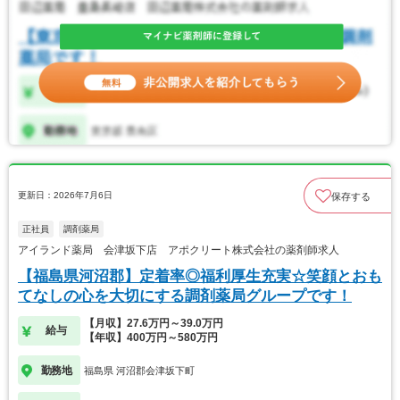
更新日：2026年7月6日
保存する
正社員
調剤薬局
アイランド薬局 会津坂下店 アポクリート株式会社の薬剤師求人
【福島県河沼郡】定着率◎福利厚生充実☆笑顔とおも
てなしの心を大切にする調剤薬局グループです！
【月収】27.6万円～39.0万円
給与
【年収】400万円～580万円
勤務地
福島県 河沼郡会津坂下町