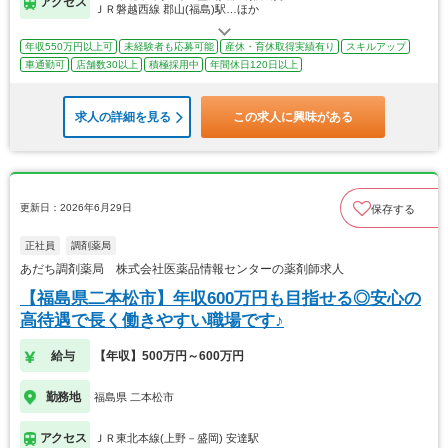
アクセス
ＪＲ磐越西線 郡山(福島)駅…ほか
年収550万円以上可
未経験者も応募可能
産休・育休取得実績有り
スキルアップ
車通勤可
店舗数30以上
積極採用中
年間休日120日以上
求人の詳細を見る
この求人に興味がある
更新日：2026年6月29日
保存する
正社員
調剤薬局
あだち調剤薬局 株式会社医薬品情報センターの薬剤師求人
【福島県二本松市】年収600万円も目指せる◎安心の
高待遇で長く働きやすい職場です♪
給与
【年収】500万円～600万円
勤務地
福島県 二本松市
アクセス
ＪＲ東北本線(上野－盛岡) 安達駅