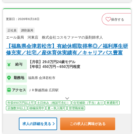
更新日：2026年6月18日
保存する
正社員
調剤薬局
エール薬局 河東店 株式会社コスモファーマの薬剤師求人
【福島県会津若松市】有給休暇取得率◎／福利厚生研
修充実／社宅／産休育休実績有／キャリアパス豊富
【月収】29.0万円24歳モデル
給与
【年収】450万円～650万円程度
勤務地
福島県 会津若松市
アクセス
ＪＲ磐越西線 広田駅
年収650万円以上可
土日休み（相談可含む）
住宅補助（手当）あり
車通勤可
店舗数30以上
積極採用中
夏～秋入職可
管理職候補
求人の詳細を見る
この求人に興味がある