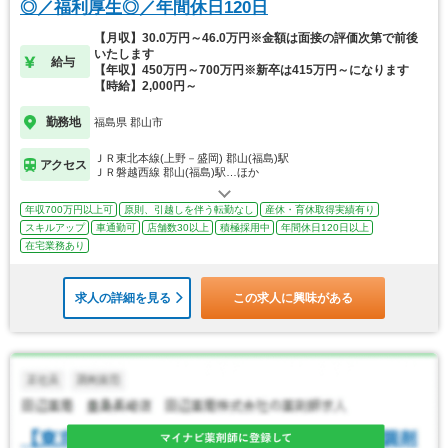
◎／福利厚生◎／年間休日120日
【月収】30.0万円～46.0万円※金額は面接の評価次第で前後
いたします
給与
【年収】450万円～700万円※新卒は415万円～になります
【時給】2,000円～
勤務地
福島県 郡山市
ＪＲ東北本線(上野－盛岡) 郡山(福島)駅
アクセス
ＪＲ磐越西線 郡山(福島)駅…ほか
年収700万円以上可
原則、引越しを伴う転勤なし
産休・育休取得実績有り
スキルアップ
車通勤可
店舗数30以上
積極採用中
年間休日120日以上
在宅業務あり
求人の詳細を見る
この求人に興味がある