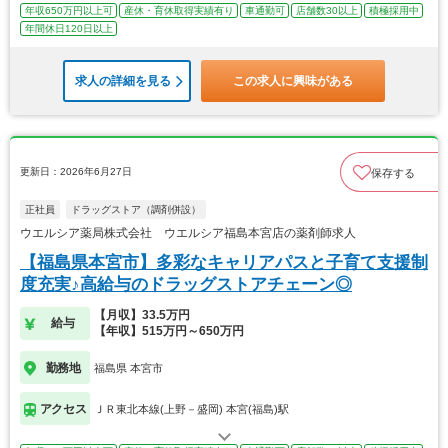
年収650万円以上可
産休・育休取得実績有り
車通勤可
店舗数30以上
積極採用中
年間休日120日以上
求人の詳細を見る
この求人に興味がある
更新日：2026年6月27日
保存する
正社員
ドラッグストア（調剤併設）
ウエルシア薬局株式会社 ウエルシア福島本宮店の薬剤師求人
【福島県本宮市】多彩なキャリアパスと子育て支援制
度充実♪高給与のドラッグストアチェーン◎
【月収】33.5万円
給与
【年収】515万円～650万円
勤務地
福島県 本宮市
アクセス
ＪＲ東北本線(上野－盛岡) 本宮(福島)駅