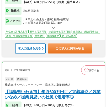
給与
【年収】400万円～550万円程度（諸手当込）
勤務地
福島県 福島市
ＪＲ東北本線(上野－盛岡) 福島(福島)駅
アクセス
ＪＲ奥羽本線 福島(福島)駅…ほか
年収550万円以上可
新卒も応募可能
未経験者も応募可能
土日休み（相談可含む）
産休・育休取得実績有り
車通勤可
積極採用中
夏～秋入職可
求人の詳細を見る
この求人に興味がある
更新日：2026年5月26日
保存する
正社員
調剤薬局
株式会社ベースファーマシー 湯本店の薬剤師求人
【福島県いわき市】年収600万円可／定着率◎／残業
少なめ／従業員思いの社風で定着率◎
給与
【年収】400万円～700万円以上 モデル