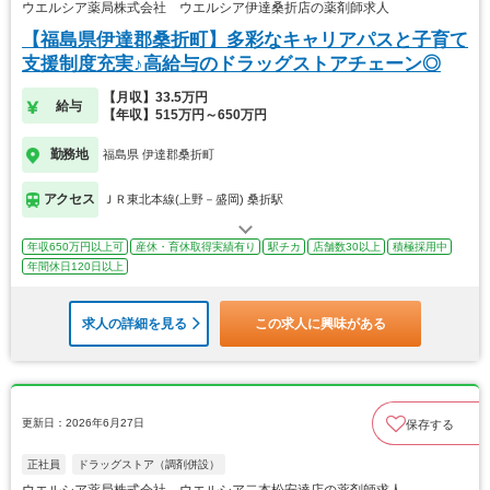
ウエルシア薬局株式会社 ウエルシア伊達桑折店の薬剤師求人
【福島県伊達郡桑折町】多彩なキャリアパスと子育て
支援制度充実♪高給与のドラッグストアチェーン◎
【月収】33.5万円
給与
【年収】515万円～650万円
勤務地
福島県 伊達郡桑折町
アクセス
ＪＲ東北本線(上野－盛岡) 桑折駅
年収650万円以上可
産休・育休取得実績有り
駅チカ
店舗数30以上
積極採用中
年間休日120日以上
求人の詳細を見る
この求人に興味がある
更新日：2026年6月27日
保存する
正社員
ドラッグストア（調剤併設）
ウエルシア薬局株式会社 ウエルシア二本松安達店の薬剤師求人