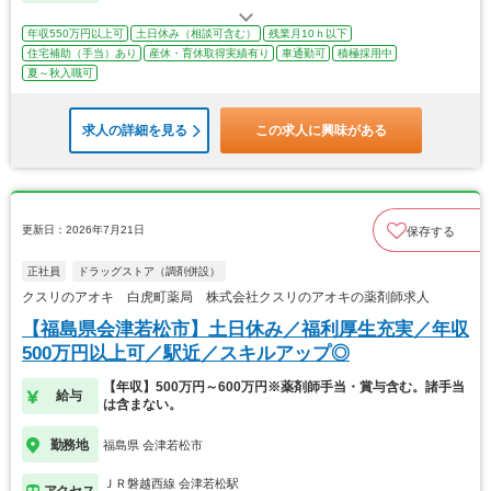
年収550万円以上可
土日休み（相談可含む）
残業月10ｈ以下
住宅補助（手当）あり
産休・育休取得実績有り
車通勤可
積極採用中
夏～秋入職可
求人の詳細を見る
この求人に興味がある
更新日：2026年7月21日
保存する
正社員
ドラッグストア（調剤併設）
クスリのアオキ 白虎町薬局 株式会社クスリのアオキの薬剤師求人
【福島県会津若松市】土日休み／福利厚生充実／年収
500万円以上可／駅近／スキルアップ◎
【年収】500万円～600万円※薬剤師手当・賞与含む。諸手当
給与
は含まない。
勤務地
福島県 会津若松市
ＪＲ磐越西線 会津若松駅