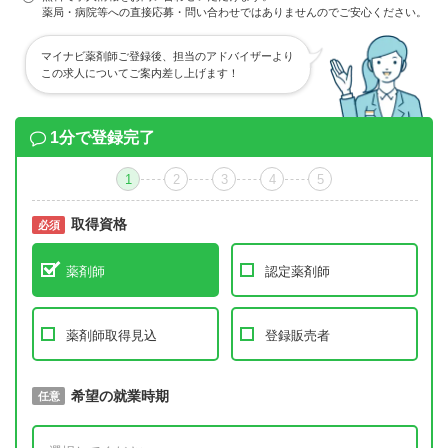
薬局・病院等への直接応募・問い合わせではありませんのでご安心ください。
マイナビ薬剤師ご登録後、担当のアドバイザーより
この求人についてご案内差し上げます！
1分で登録完了
1
2
3
4
5
取得資格
必須
必須
薬剤師
認定薬剤師
薬剤師取得見込
登録販売者
取得予定年
希望の就業時期
必須
任意