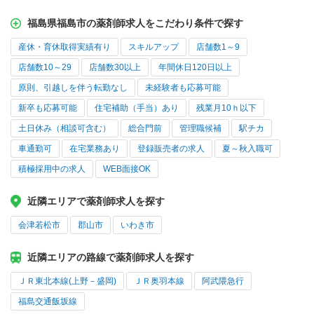
福島県福島市の薬剤師求人をこだわり条件で探す
産休・育休取得実績有り
スキルアップ
店舗数1～9
店舗数10～29
店舗数30以上
年間休日120日以上
原則、引越しを伴う転勤なし
未経験者も応募可能
新卒も応募可能
住宅補助（手当）あり
残業月10ｈ以下
土日休み（相談可含む）
総合門前
管理職候補
駅チカ
車通勤可
在宅業務あり
登録販売者の求人
夏～秋入職可
積極採用中の求人
WEB面接OK
近隣エリアで薬剤師求人を探す
会津若松市
郡山市
いわき市
近隣エリアの路線で薬剤師求人を探す
ＪＲ東北本線(上野－盛岡)
ＪＲ奥羽本線
阿武隈急行
福島交通飯坂線