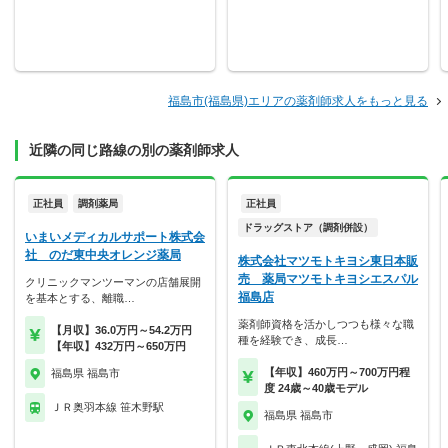
福島市(福島県)エリアの薬剤師求人をもっと見る
近隣の同じ路線の別の薬剤師求人
正社員
調剤薬局
正社員
ドラッグストア（調剤併設）
いまいメディカルサポート株式会
社 のだ東中央オレンジ薬局
株式会社マツモトキヨシ東日本販
売 薬局マツモトキヨシエスパル
クリニックマンツーマンの店舗展開
福島店
を基本とする、離職…
薬剤師資格を活かしつつも様々な職
【月収】36.0万円～54.2万円
種を経験でき、成長…
【年収】432万円～650万円
【年収】460万円～700万円程
福島県 福島市
度 24歳～40歳モデル
ＪＲ奥羽本線 笹木野駅
福島県 福島市