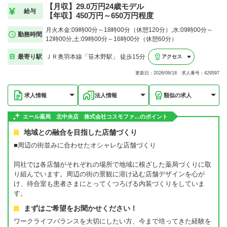
【月収】29.0万円24歳モデル
給与
【年収】450万円～650万円程度
月火木金:09時00分～18時00分（休憩120分）,水:09時00分～
勤務時間
12時00分,土:09時00分～16時00分（休憩60分）
最寄り駅
ＪＲ奥羽本線「笹木野駅」 徒歩15分
アクセス
更新日：2026/06/18 求人番号：429597
求人情報
法人情報
類似の求人
エール薬局 北中央店 株式会社コスモファ…のポイント
地域との融合を目指した店舗づくり
■周辺の街並みに合わせたオシャレな店舗づくり
同社では各店舗がそれぞれの場所で地域に根ざした薬局づくりに取
り組んでいます。周辺の街の景観に溶け込む店舗デザインを心が
け、待合室も患者さまにとってくつろげる内装づくりをしていま
す。
まずはご希望をお聞かせください！
ワークライフバランスを大切にしたい方、今まで培ってきた経験を