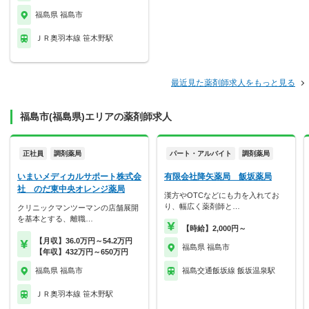
福島県 福島市
ＪＲ奥羽本線 笹木野駅
最近見た薬剤師求人をもっと見る
福島市(福島県)エリアの薬剤師求人
正社員
調剤薬局
パート・アルバイト
調剤薬局
いまいメディカルサポート株式会
有限会社降矢薬局 飯坂薬局
社 のだ東中央オレンジ薬局
漢方やOTCなどにも力を入れてお
り、幅広く薬剤師と…
クリニックマンツーマンの店舗展開
を基本とする、離職…
【時給】2,000円～
【月収】36.0万円～54.2万円
福島県 福島市
【年収】432万円～650万円
福島県 福島市
福島交通飯坂線 飯坂温泉駅
ＪＲ奥羽本線 笹木野駅