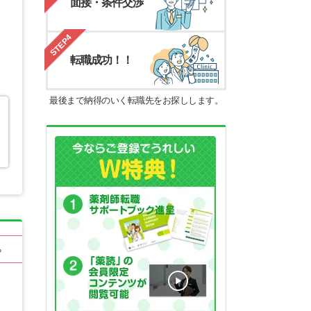
面接・条件交渉
STEP4
転職成功！！
最後まで納得のいく転職先をお探しします。
る