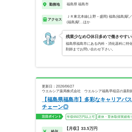
福島県 福島市
勤務地
ＪＲ東北本線(上野－盛岡) 福島(福島)駅
アクセス
(福島)駅…ほか
残業少なめ◎休日多めで働きやすい
福島県福島市にある内科・消化器科に特
剤師までお問い合わせ下さい。
更新日：2026/06/27
ウエルシア薬局株式会社 ウエルシア福島早稲店の薬剤
【福島県福島市】多彩なキャリアパス
チェーン◎
注目ポイント
年収650万円以上可
産休・育休取得実績有
【月収】33.5万円
給与