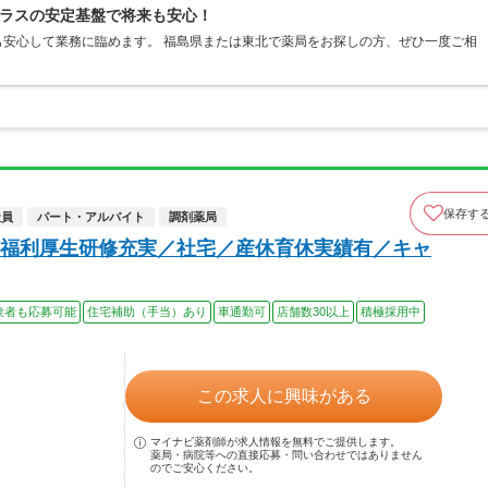
ラスの安定基盤で将来も安心！
安心して業務に臨めます。 福島県または東北で薬局をお探しの方、ぜひ一度ご相
保存す
社員
パート・アルバイト
調剤薬局
福利厚生研修充実／社宅／産休育休実績有／キャ
験者も応募可能
住宅補助（手当）あり
車通勤可
店舗数30以上
積極採用中
この求人に興味がある
マイナビ薬剤師が求人情報を無料でご提供します。
薬局・病院等への直接応募・問い合わせではありません
のでご安心ください。