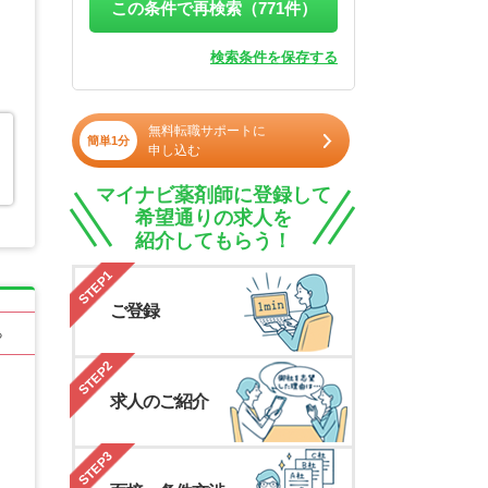
この条件で再検索（
771
件）
検索条件を保存する
無料転職サポートに
簡単1分
申し込む
マイナビ薬剤師に登録して
希望通りの求人を
紹介してもらう！
STEP1
ご登録
る
STEP2
求人のご紹介
STEP3