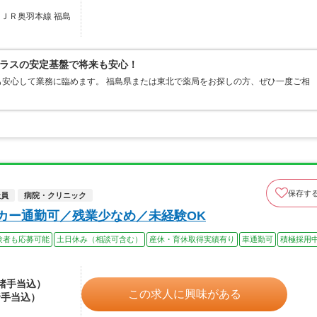
／ＪＲ奥羽本線 福島
ラスの安定基盤で将来も安心！
安心して業務に臨めます。 福島県または東北で薬局をお探しの方、ぜひ一度ご相
保存す
社員
病院・クリニック
イカー通勤可／残業少なめ／未経験OK
験者も応募可能
土日休み（相談可含む）
産休・育休取得実績有り
車通勤可
積極採用
（諸手当込）
この求人に興味がある
諸手当込）