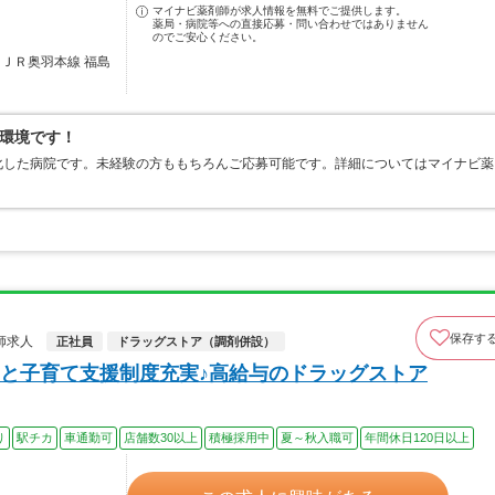
マイナビ薬剤師が求人情報を無料でご提供します。
薬局・病院等への直接応募・問い合わせではありません
のでご安心ください。
／ＪＲ奥羽本線 福島
環境です！
化した病院です。未経験の方ももちろんご応募可能です。詳細についてはマイナビ薬
保存す
師求人
正社員
ドラッグストア（調剤併設）
と子育て支援制度充実♪高給与のドラッグストア
り
駅チカ
車通勤可
店舗数30以上
積極採用中
夏～秋入職可
年間休日120日以上