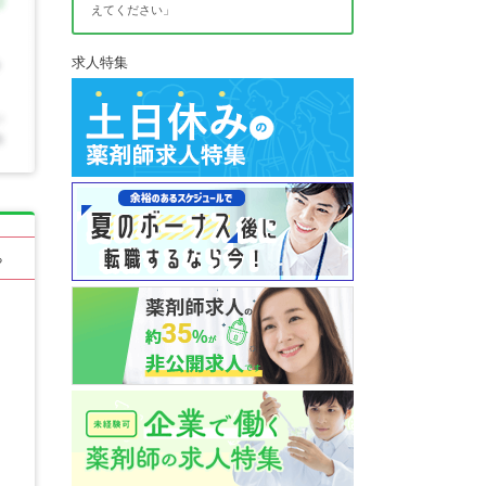
えてください」
求人特集
る