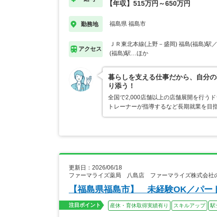
【年収】515万円～650万円
福島県 福島市
勤務地
ＪＲ東北本線(上野－盛岡) 福島(福島)駅
アクセス
(福島)駅…ほか
暮らしを支える仕事だから、自分の
り添う！
全国で2,000店舗以上の店舗展開を行
トレーナーが指導するなど長期就業を目指
更新日：2026/06/18
ファーマライズ薬局 八島店 ファーマライズ株式会社
【福島県福島市】 未経験OK／パー
注目ポイント
産休・育休取得実績有り
スキルアップ
駅