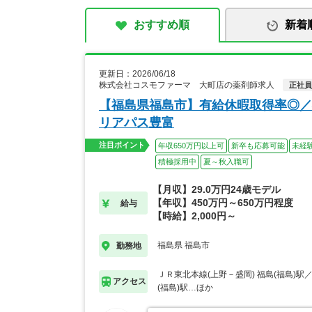
おすすめ順
新着
更新日：2026/06/18
株式会社コスモファーマ 大町店の薬剤師求人
正社員
【福島県福島市】有給休暇取得率◎／
リアパス豊富
注目ポイント
年収650万円以上可
新卒も応募可能
未経
積極採用中
夏～秋入職可
【月収】29.0万円24歳モデル
【年収】450万円～650万円程度
給与
【時給】2,000円～
福島県 福島市
勤務地
ＪＲ東北本線(上野－盛岡) 福島(福島)駅
アクセス
(福島)駅…ほか