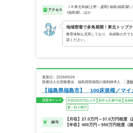
ＪＲ東北本線(上野－盛岡) 福島(福島)駅
アクセス
(福島)駅…ほか
地域密着で多角展開！東北トップク
教育体制も充実しており、未経験の方でも
談ください。
更新日：2026/05/26
医療法人社団敬愛会 福島西部病院の薬剤師求人
正
【福島県福島市】 100床規模／マ
注目ポイント
年収550万円以上可
新卒も応募可能
未経
夏～秋入職可
【月収】27.0万円～37.0万円程度
給与
【年収】400万円～550万円程度（