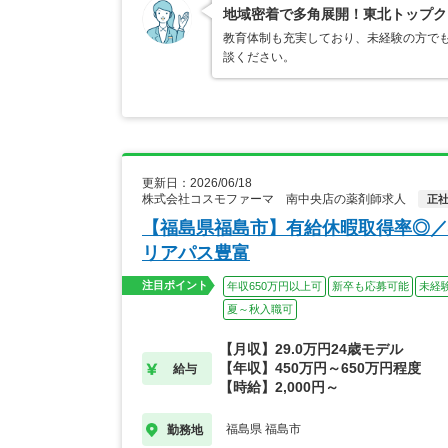
地域密着で多角展開！東北トップク
教育体制も充実しており、未経験の方でも
談ください。
更新日：2026/06/18
株式会社コスモファーマ 南中央店の薬剤師求人
正
【福島県福島市】有給休暇取得率◎／
リアパス豊富
注目ポイント
年収650万円以上可
新卒も応募可能
未経
夏～秋入職可
【月収】29.0万円24歳モデル
【年収】450万円～650万円程度
給与
【時給】2,000円～
福島県 福島市
勤務地