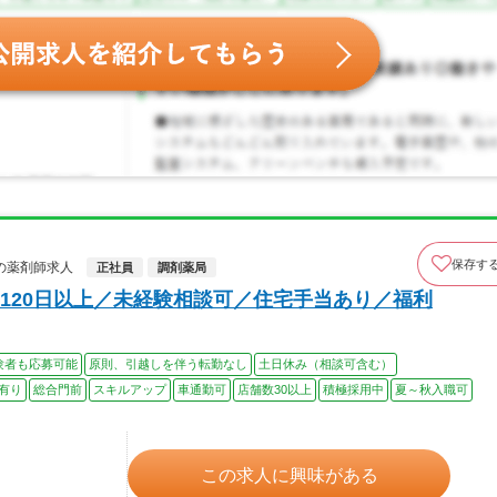
保存す
の薬剤師求人
正社員
調剤薬局
120日以上／未経験相談可／住宅手当あり／福利
験者も応募可能
原則、引越しを伴う転勤なし
土日休み（相談可含む）
有り
総合門前
スキルアップ
車通勤可
店舗数30以上
積極採用中
夏～秋入職可
この求人に興味がある