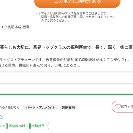
この求人に興味がある
マイナビ薬剤師が求人情報を無料でご提供します。
薬局・病院等への直接応募・問い合わせではありません
のでご安心ください。
／ＪＲ奥羽本線 福島
暮らしも大切に。業界トップクラスの福利厚生で、長く、深く、街に寄
うドラッグストアチェーンです。教育優先の配慮配属で調剤経験が浅くても安心です。
せる環境。機械化も進んでおり、LINEによるコ…
保存す
の薬剤師求人
パート・アルバイト
調剤薬局
ト
チカ
店舗数30以上
積極採用中