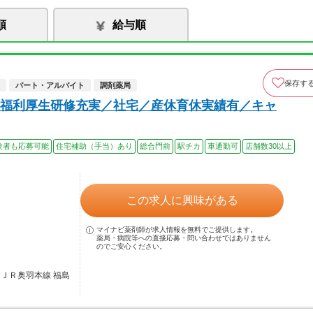
順
給与順
保存す
パート・アルバイト
調剤薬局
福利厚生研修充実／社宅／産休育休実績有／キャ
験者も応募可能
住宅補助（手当）あり
総合門前
駅チカ
車通勤可
店舗数30以上
この求人に興味がある
マイナビ薬剤師が求人情報を無料でご提供します。
薬局・病院等への直接応募・問い合わせではありません
のでご安心ください。
／ＪＲ奥羽本線 福島