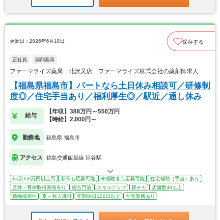
更新日：2026年6月18日
保存する
正社員
調剤薬局
ファーマライズ薬局 北沢又店 ファーマライズ株式会社の薬剤師求人
【福島県福島市】パートなら土日休み相談可／研修制
度◎／住宅手当あり／福利厚生◎／駅近／通し休み
【年収】388万円～550万円
給与
【時給】2,000円～
勤務地
福島県 福島市
アクセス
福島交通飯坂線 笹谷駅
年収550万円以上可
新卒も応募可能
未経験者も応募可能
住宅補助（手当）あり
産休・育休取得実績有り
総合門前
スキルアップ
駅チカ
店舗数30以上
積極採用中
夏～秋入職可
年間休日120日以上
在宅業務あり