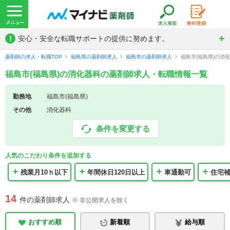
!
安心・安全な転職サポートの提供に努めます。
薬剤師の求人・転職TOP
福島県の薬剤師求人
福島市の薬剤師求人
福島市(福島県)の消
福島市(福島県)の消化器科の薬剤師求人・転職情報一覧
勤務地
福島市(福島県)
その他
消化器科
条件を変更する
人気のこだわり条件を追加する
残業月10ｈ以下
年間休日120日以上
車通勤可
住宅
14
件の薬剤師求人
※ 非公開求人を除く
おすすめ順
新着順
給与順