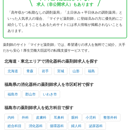
求人（非公開求人）もあります
「高年収かつ転勤なしの調剤薬局」「土日休み＋平日休みの調剤薬局」と
いった人気求人の場合、「マイナビ薬剤師」に登録済みの方に優先的にご
紹介してしまうこともあるためサイトには求人情報が掲載されないことも
あります。
薬剤師のサイト「マイナビ薬剤師」では、希望通りの求人を無料でご紹介。大手
だから安心！厚生労働大臣認可の転職支援サービスです。
北海道・東北エリアで消化器科の薬剤師求人を探す
北海道
青森
岩手
宮城
山形
福島
福島県の消化器科の薬剤師求人を市区町村で探す
福島市
郡山市
いわき市
福島市の薬剤師求人を処方科目で探す
内科
外科
皮膚科
耳鼻科
眼科
小児科
整形外科
総合科目
消化器科
循環器科
婦人科
泌尿器科