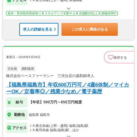
アクセス
ＪＲ東北本線(上野－盛岡) 東福島駅
産休・育休取得実績有り
スキルアップ
駅チカ
店舗数30以上
積極採用中
求人の詳細を見る
この求人に興味がある
更新日：2026年5月26日
保存する
正社員
調剤薬局
株式会社ベースファーマシー 三河台店の薬剤師求人
【福島県福島市】年収600万円可／4週6休制／マイカ
ーOK／定着率◎／残業少なめ／電子薬歴
給与
【年収】500万円～650万円程度
勤務地
福島県 福島市
ＪＲ東北本線(上野－盛岡) 福島(福島)駅
アクセス
ＪＲ奥羽本線 福島(福島)駅…ほか