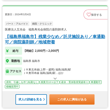
更新日：2024年3月4日
保存する
パート・アルバイト
病院・クリニック
医療法人五光会 福島寿光会病院の薬剤師求人
【福島県福島市】残業少なめ／託児施設あり／車通勤
可／病院薬剤師／地域密着
給与
【時給】2,000円～2,000円
勤務地
福島県 福島市
ＪＲ東北本線(上野－盛岡) 福島(福島)駅
アクセス
ＪＲ奥羽本線 福島(福島)駅…ほか
原則、引越しを伴う転勤なし
残業月10ｈ以下
産休・育休取得実績有り
車通勤可
積極採用中
求人の詳細を見る
この求人に興味がある