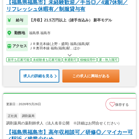
【福島県福島市】未経験歓迎／手当◎／4週7休制／
リフレッシュ休暇有／制服貸与有
給与
【月収】21.5万円以上（諸手当込み） 新卒モデル
勤務地
福島県 福島市
ＪＲ東北本線(上野－盛岡) 福島(福島)駅
アクセス
ＪＲ奥羽本線 福島(福島)駅…ほか
新卒も応募可能
未経験者も応募可能
車通勤可
積極採用中
夏～秋入職可
求人の詳細を見る
この求人に興味がある
更新日：2026年5月26日
保存する
正社員
調剤薬局
調剤薬局の薬剤師求人（法人名非公開 ※詳細はお問合せください）
【福島県福島市】高年収相談可／研修◎／マイカー可