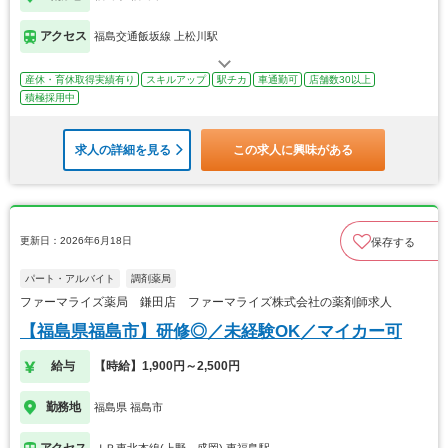
アクセス
福島交通飯坂線 上松川駅
産休・育休取得実績有り
スキルアップ
駅チカ
車通勤可
店舗数30以上
積極採用中
求人の詳細を見る
この求人に興味がある
更新日：2026年6月18日
保存する
パート・アルバイト
調剤薬局
ファーマライズ薬局 鎌田店 ファーマライズ株式会社の薬剤師求人
【福島県福島市】研修◎／未経験OK／マイカー可
給与
【時給】1,900円～2,500円
勤務地
福島県 福島市