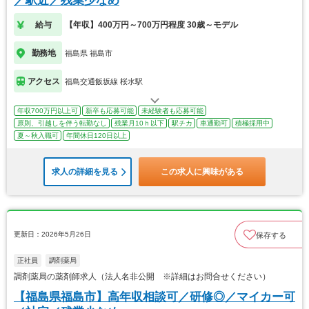
／駅近／残業少なめ
給与
【年収】400万円～700万円程度 30歳～モデル
勤務地
福島県 福島市
アクセス
福島交通飯坂線 桜水駅
年収700万円以上可
新卒も応募可能
未経験者も応募可能
原則、引越しを伴う転勤なし
残業月10ｈ以下
駅チカ
車通勤可
積極採用中
夏～秋入職可
年間休日120日以上
求人の詳細を見る
この求人に興味がある
更新日：2026年5月26日
保存する
正社員
調剤薬局
調剤薬局の薬剤師求人（法人名非公開 ※詳細はお問合せください）
【福島県福島市】高年収相談可／研修◎／マイカー可