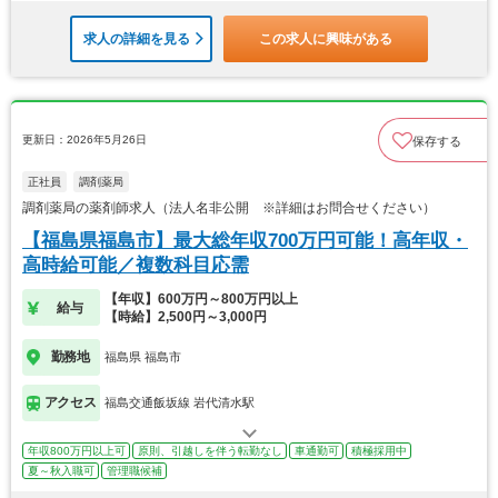
求人の詳細を見る
この求人に興味がある
更新日：2026年5月26日
保存する
正社員
調剤薬局
調剤薬局の薬剤師求人（法人名非公開 ※詳細はお問合せください）
【福島県福島市】最大総年収700万円可能！高年収・
高時給可能／複数科目応需
【年収】600万円～800万円以上
給与
【時給】2,500円～3,000円
勤務地
福島県 福島市
アクセス
福島交通飯坂線 岩代清水駅
年収800万円以上可
原則、引越しを伴う転勤なし
車通勤可
積極採用中
夏～秋入職可
管理職候補