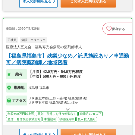
求人の詳細を見る
この求人に興味がある
更新日：2026年5月26日
保存する
正社員
病院・クリニック
医療法人五光会 福島寿光会病院の薬剤師求人
【福島県福島市】残業少なめ／託児施設あり／車通勤
可／病院薬剤師／地域密着
【月収】42.0万円～54.0万円程度
給与
【年収】500万円～600万円程度
勤務地
福島県 福島市
ＪＲ東北本線(上野－盛岡) 福島(福島)駅
アクセス
ＪＲ奥羽本線 福島(福島)駅…ほか
年収600万円以上可
原則、引越しを伴う転勤なし
残業月10ｈ以下
産休・育休取得実績有り
車通勤可
積極採用中
夏～秋入職可