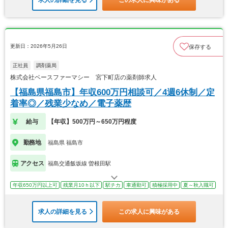
求人の詳細を見る
この求人に興味がある
更新日：2026年5月26日
保存する
正社員
調剤薬局
株式会社ベースファーマシー 宮下町店の薬剤師求人
【福島県福島市】年収600万円相談可／4週6休制／定
着率◎／残業少なめ／電子薬歴
給与
【年収】500万円～650万円程度
勤務地
福島県 福島市
アクセス
福島交通飯坂線 曽根田駅
年収650万円以上可
残業月10ｈ以下
駅チカ
車通勤可
積極採用中
夏～秋入職可
求人の詳細を見る
この求人に興味がある