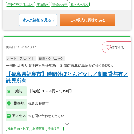
年収650万円以上可
車通勤可
積極採用中
夏～秋入職可
求人の詳細を見る
この求人に興味がある
更新日：2025年1月14日
保存する
パート・アルバイト
病院・クリニック
一般財団法人脳神経疾患研究所 附属南東北福島病院の薬剤師求人
【福島県福島市】時間外ほとんどなし／制服貸与有／
託児所有
給与
【時給】1,350円～1,350円
勤務地
福島県 福島市
アクセス
※お問い合わせください
残業月10ｈ以下
車通勤可
積極採用中