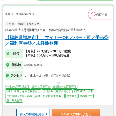
更新日：2026年5月26日
保存する
正社員
病院・クリニック
社会福祉法人恩賜財団済生会 福島総合病院の薬剤師求人
【福島県福島市】 マイカーOK／パート可／手当◎
／福利厚生◎／未経験歓迎
【月収】22.3万円～28.0万円程度
給与
【年収】350万円～500万円程度
勤務地
福島県 福島市
アクセス
ＪＲ東北本線(上野－盛岡) 南福島駅
年収500万円以上可
新卒も応募可能
未経験者も応募可能
原則、引越しを伴う転勤なし
土日休み（相談可含む）
残業月10ｈ以下
住宅補助（手当）あり
産休・育休取得実績有り
車通勤可
積極採用中
夏～秋入職可
求人の詳細を見る
この求人に興味がある