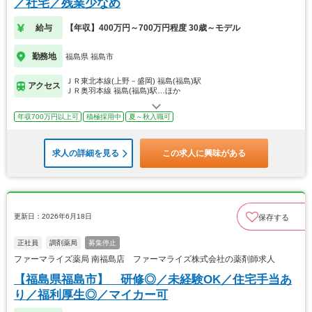
／社宅／残業少なめ
給与
【年収】400万円～700万円程度 30歳～モデル
勤務地
福島県 福島市
ＪＲ東北本線(上野－盛岡) 福島(福島)駅
アクセス
ＪＲ奥羽本線 福島(福島)駅…ほか
年収700万円以上可
積極採用中
夏～秋入職可
求人の詳細を見る
この求人に興味がある
更新日：2026年6月18日
保存する
正社員
調剤薬局
募集停止
ファーマライズ薬局 南福島店 ファーマライズ株式会社の薬剤師求人
【福島県福島市】 研修◎／未経験OK／住宅手当あ
り／福利厚生◎／マイカー可