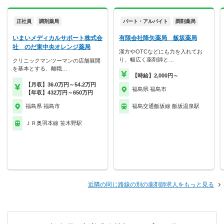
正社員
調剤薬局
パート・アルバイト
調剤薬局
いまいメディカルサポート株式会
有限会社降矢薬局 飯坂薬局
社 のだ東中央オレンジ薬局
漢方やOTCなどにも力を入れてお
り、幅広く薬剤師と…
クリニックマンツーマンの店舗展開
を基本とする、離職…
【時給】2,000円～
【月収】36.0万円～54.2万円
福島県 福島市
【年収】432万円～650万円
福島県 福島市
福島交通飯坂線 飯坂温泉駅
ＪＲ奥羽本線 笹木野駅
近隣の同じ路線の別の薬剤師求人をもっと見る