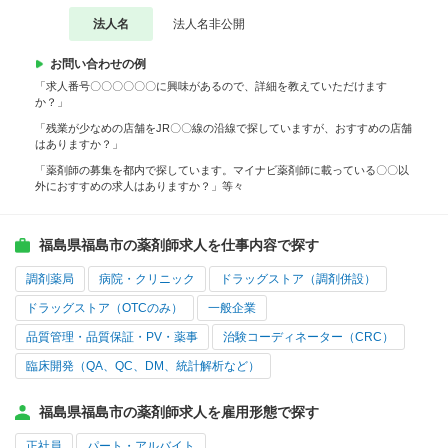
法人名
法人名非公開
お問い合わせの例
「求人番号〇〇〇〇〇〇に興味があるので、詳細を教えていただけます
か？」
「残業が少なめの店舗をJR〇〇線の沿線で探していますが、おすすめの店舗
はありますか？」
「薬剤師の募集を都内で探しています。マイナビ薬剤師に載っている〇〇以
外におすすめの求人はありますか？」等々
福島県福島市の薬剤師求人を仕事内容で探す
調剤薬局
病院・クリニック
ドラッグストア（調剤併設）
ドラッグストア（OTCのみ）
一般企業
品質管理・品質保証・PV・薬事
治験コーディネーター（CRC）
臨床開発（QA、QC、DM、統計解析など）
福島県福島市の薬剤師求人を雇用形態で探す
正社員
パート・アルバイト