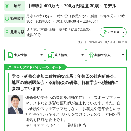
【年収】400万円～700万円程度 30歳～モデル
給与
月水:08時30分～17時50分（休憩60分）,科目:08時30分～17時
勤務時間
30分（休憩60分）,木土:08時30分～12時30分
ＪＲ東北本線(上野－盛岡)「福島(福島)駅」
最寄り駅
アクセス
徒歩20分
更新日：2026/05/26 求人番号：480208
求人情報
法人情報
類似の求人
キャリアアドバイザーのレポート
学会・研修会参加に積極的な企業！年数回の社内研修会、
地区の歯科医師会・薬剤師会の研修、各種学会へ積極的に
参加しています。
研修会や学会への参加を積極的に行い、スポーツファー
マシストなど多彩な薬剤師が生まれています。また、自
己研鑽やスキルアップだけなく、お花見や忘年会といっ
た行事でしっかりメリハリをつけているので、社内の雰
囲気も良好な会社です。
キャリアアドバイザー 薬剤師担当