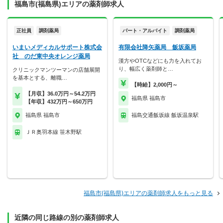
福島市(福島県)エリアの薬剤師求人
正社員
調剤薬局
パート・アルバイト
調剤薬局
いまいメディカルサポート株式会
有限会社降矢薬局 飯坂薬局
社 のだ東中央オレンジ薬局
漢方やOTCなどにも力を入れてお
り、幅広く薬剤師と…
クリニックマンツーマンの店舗展開
を基本とする、離職…
【時給】2,000円～
【月収】36.0万円～54.2万円
福島県 福島市
【年収】432万円～650万円
福島県 福島市
福島交通飯坂線 飯坂温泉駅
ＪＲ奥羽本線 笹木野駅
福島市(福島県)エリアの薬剤師求人をもっと見る
近隣の同じ路線の別の薬剤師求人