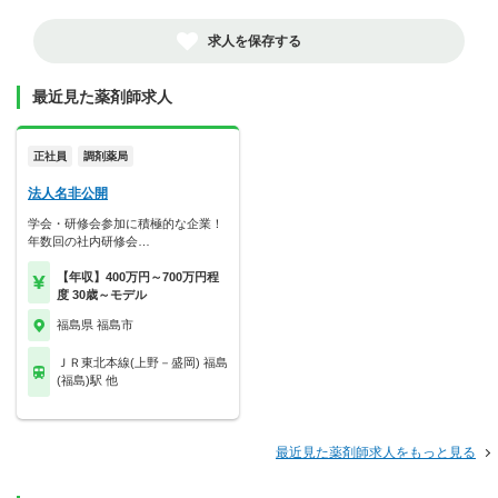
求人を保存する
最近見た薬剤師求人
正社員
調剤薬局
法人名非公開
学会・研修会参加に積極的な企業！
年数回の社内研修会…
【年収】400万円～700万円程
度 30歳～モデル
福島県 福島市
ＪＲ東北本線(上野－盛岡) 福島
(福島)駅 他
最近見た薬剤師求人をもっと見る