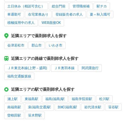
土日休み（相談可含む）
総合門前
管理職候補
駅チカ
車通勤可
在宅業務あり
登録販売者の求人
夏～秋入職可
積極採用中の求人
WEB面接OK
近隣エリアで薬剤師求人を探す
会津若松市
郡山市
いわき市
近隣エリアの路線で薬剤師求人を探す
ＪＲ東北本線(上野－盛岡)
ＪＲ奥羽本線
阿武隈急行
福島交通飯坂線
近隣エリアの駅で薬剤師求人を探す
瀬上駅
東福島駅
福島(福島)駅
福島学院前駅
松川駅
南福島駅
泉(福島交通)駅
卸町(福島)駅
岩代清水駅
笹谷駅
曽根田駅
笹木野駅