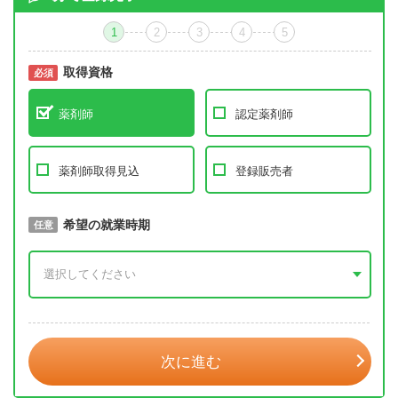
1
2
3
4
5
取得資格
必須
必須
薬剤師
認定薬剤師
薬剤師取得見込
登録販売者
取得予定年
希望の就業時期
必須
任意
年 3月
次に進む