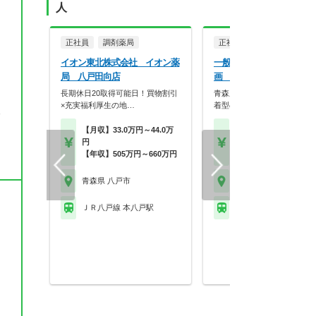
人
正社員
調剤薬局
正社員
調剤薬局
イオン東北株式会社 イオン薬
一般社団法人あおもり健康
局 八戸田向店
画 あけぼの薬局 八戸店
長期休日20取得可能日！買物割引
青森県内に5店舗を展開！地
×充実福利厚生の地…
着型の薬局です。
後
【月収】33.0万円～44.0万
【月収】31.0万円～36.
円
円
【年収】505万円～660万円
【年収】460万円～60
青森県 八戸市
青森県 八戸市
ＪＲ八戸線 本八戸駅
ＪＲ八戸線 本八戸駅