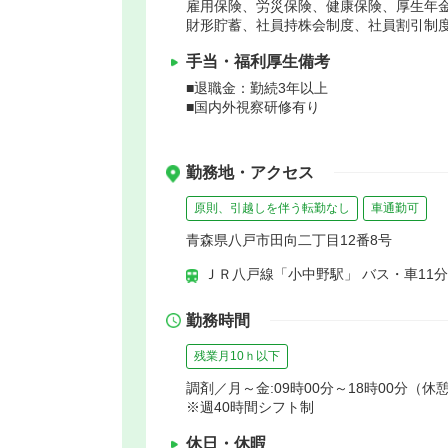
雇用保険、労災保険、健康保険、厚生年
財形貯蓄、社員持株会制度、社員割引制
手当・福利厚生備考
■退職金：勤続3年以上
■国内外視察研修有り
勤務地・アクセス
原則、引越しを伴う転勤なし
車通勤可
青森県八戸市田向二丁目12番8号
ＪＲ八戸線「小中野駅」 バス・車11分
勤務時間
残業月10ｈ以下
調剤／月～金:09時00分～18時00分（休憩6
※週40時間シフト制
休日・休暇