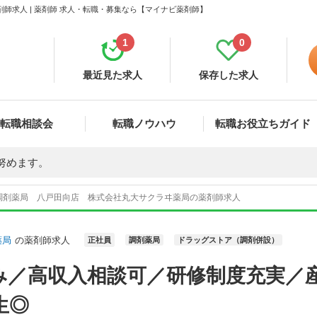
師求人 | 薬剤師 求人・転職・募集なら【マイナビ薬剤師】
1
0
最近見た求人
保存した求人
転職相談会
転職ノウハウ
転職お役立ちガイド
努めます。
調剤薬局 八戸田向店 株式会社丸大サクラヰ薬局の薬剤師求人
薬局
の薬剤師求人
正社員
調剤薬局
ドラッグストア（調剤併設）
み／高収入相談可／研修制度充実／
生◎