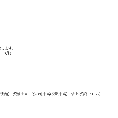
定します。
回：8月）
で支給) 資格手当 その他手当(役職手当) 借上げ寮について