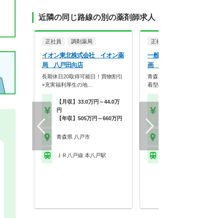
近隣の同じ路線の別の薬剤師求人
正社員
調剤薬局
正社員
調剤薬局
イオン東北株式会社 イオン薬
一般社団法人あおもり健康
局 八戸田向店
画 あけぼの薬局 八戸店
長期休日20取得可能日！買物割引
青森県内に5店舗を展開！地
×充実福利厚生の地…
着型の薬局です。
【月収】33.0万円～44.0万
【月収】31.0万円～36.
円
円
【年収】505万円～660万円
【年収】460万円～60
青森県 八戸市
青森県 八戸市
ＪＲ八戸線 本八戸駅
ＪＲ八戸線 本八戸駅