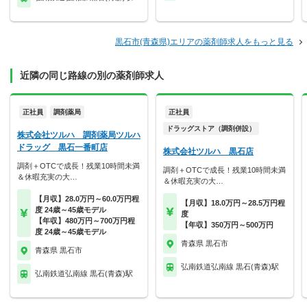
黒石市(青森県)エリアの薬剤師求人をもっと見る
近隣の同じ路線の別の薬剤師求人
正社員
調剤薬局
正社員
ドラッグストア（調剤併設）
株式会社ツルハ 調剤薬局ツルハ
ドラッグ 黒石一番町店
株式会社ツルハ 黒石店
調剤＋OTCで成長！残業10時間未満
調剤＋OTCで成長！残業10時間未満
＆休暇充実の大…
＆休暇充実の大…
【月収】28.0万円～60.0万円程
【月収】18.0万円～28.5万円程
度 24歳～45歳モデル
度
【年収】480万円～700万円程
【年収】350万円～500万円
度 24歳～45歳モデル
青森県 黒石市
青森県 黒石市
弘南鉄道弘南線 黒石(青森)駅
弘南鉄道弘南線 黒石(青森)駅