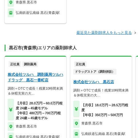
青森県 黒石市
弘南鉄道弘南線 黒石(青森)駅
最近見た薬剤師求人をもっと見る
黒石市(青森県)エリアの薬剤師求人
正社員
調剤薬局
正社員
ドラッグストア（調剤併設）
株式会社ツルハ 調剤薬局ツルハ
ドラッグ 黒石一番町店
株式会社ツルハ 黒石店
調剤＋OTCで成長！残業10時間未満
調剤＋OTCで成長！残業10時間未満
＆休暇充実の大…
＆休暇充実の大…
【月収】28.0万円～60.0万円程
【月収】18.0万円～28.5万円程
度 24歳～45歳モデル
度
【年収】480万円～700万円程
【年収】350万円～500万円
度 24歳～45歳モデル
青森県 黒石市
青森県 黒石市
弘南鉄道弘南線 黒石(青森)駅
弘南鉄道弘南線 黒石(青森)駅