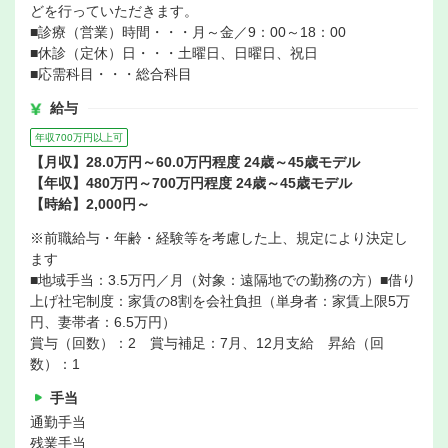
どを行っていただきます。
■診療（営業）時間・・・月～金／9：00～18：00
■休診（定休）日・・・土曜日、日曜日、祝日
■応需科目・・・総合科目
給与
年収700万円以上可
【月収】28.0万円～60.0万円程度 24歳～45歳モデル
【年収】480万円～700万円程度 24歳～45歳モデル
【時給】2,000円～
※前職給与・年齢・経験等を考慮した上、規定により決定し
ます
■地域手当：3.5万円／月（対象：遠隔地での勤務の方）■借り
上げ社宅制度：家賃の8割を会社負担（単身者：家賃上限5万
円、妻帯者：6.5万円）
賞与（回数）：2 賞与補足：7月、12月支給 昇給（回
数）：1
手当
通勤手当
残業手当