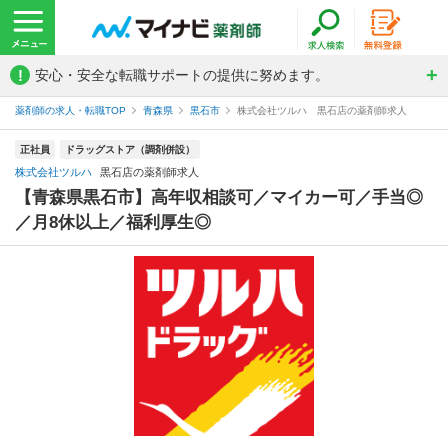
!
安心・安全な転職サポートの提供に努めます。
薬剤師の求人・転職TOP
青森県
黒石市
株式会社ツルハ 黒石店の薬剤師求人
正社員
ドラッグストア（調剤併設）
株式会社ツルハ
黒石店の薬剤師求人
【青森県黒石市】高年収相談可／マイカー可／手当◎
／月8休以上／福利厚生◎