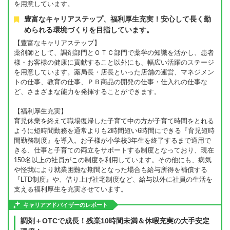
を用意しています。
豊富なキャリアステップ、福利厚生充実！安心して長く勤
められる環境づくりを目指しています。
【豊富なキャリアステップ】
薬剤師として、調剤部門とＯＴＣ部門で薬学の知識を活かし、患者
様・お客様の健康に貢献すること以外にも、幅広い活躍のステージ
を用意しています。薬局長・店長といった店舗の運営、マネジメン
トの仕事、教育の仕事、ＰＢ商品の開発の仕事・仕入れの仕事な
ど、さまざまな能力を発揮することができます。
【福利厚生充実】
育児休業を終えて職場復帰した子育て中の方が子育て時間をとれる
ように短時間勤務を通常よりも2時間短い6時間にできる『育児短時
間勤務制度』を導入。お子様が小学校3年生を終了するまで適用で
きる、仕事と子育ての両立をサポートする制度となっており、現在
150名以上の社員がこの制度を利用しています。その他にも、病気
や怪我により就業困難な期間となった場合も給与所得を補償する
『LTD制度』や、借り上げ社宅制度など、給与以外に社員の生活を
支える福利厚生を充実させています。
キャリアアドバイザーのレポート
調剤＋OTCで成長！残業10時間未満＆休暇充実の大手安定