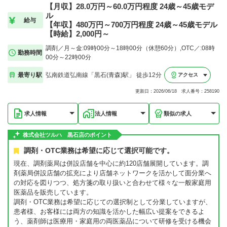
【月収】28.0万円～60.0万円程度 24歳～45歳モデ
ル
給与
【年収】480万円～700万円程度 24歳～45歳モデル
【時給】2,000円～
調剤／月～金:09時00分～18時00分（休憩60分）,OTC／:08時
勤務時間
00分～22時00分
最寄り駅
弘南鉄道弘南線「黒石(青森)駅」 徒歩12分
アクセス
更新日：2026/06/18 求人番号：258190
求人情報
法人情報
類似の求人
株式会社ツルハ 黒石店のポイント
調剤・OTC業務は希望に応じて選択可能です。
現在、調剤薬局は併設店舗を中心に約120店舗展開しています。調
剤薬局併設店舗の拡充により店舗ネットワークを活かして面分業へ
の対応を図りつつ、処方箋の取り扱いと合わせて様々な一般家庭用
医薬品を販売しています。
調剤・OTC業務は希望に応じての選択制として分業していますが、
患者様、お客様には両方の知識を活かした幅広い提案をできるよ
う、薬剤師は医療用・家庭用の両医薬品について研修を受ける機会