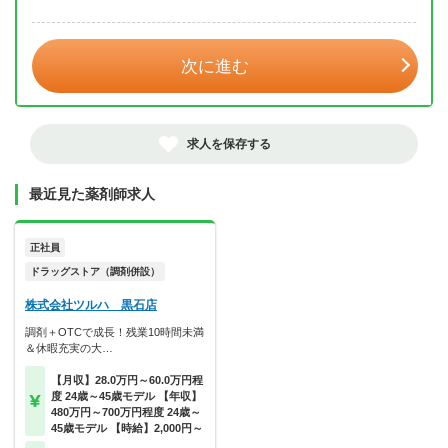
年 3月
次に進む
求人を保存する
最近見た薬剤師求人
正社員
ドラッグストア（調剤併設）
株式会社ツルハ 黒石店
調剤＋OTCで成長！残業10時間未満
＆休暇充実の大…
【月収】28.0万円～60.0万円程
度 24歳～45歳モデル 【年収】
480万円～700万円程度 24歳～
45歳モデル 【時給】2,000円～