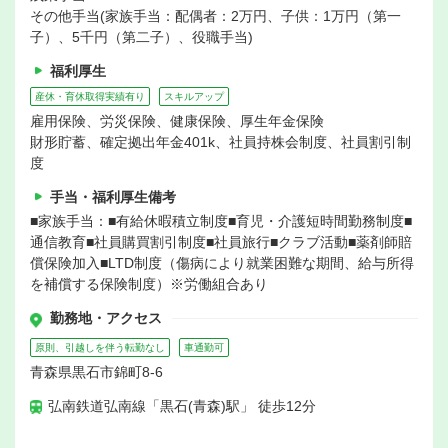
その他手当(家族手当：配偶者：2万円、子供：1万円（第一
子）、5千円（第二子）、役職手当)
福利厚生
産休・育休取得実績有り
スキルアップ
雇用保険、労災保険、健康保険、厚生年金保険
財形貯蓄、確定拠出年金401k、社員持株会制度、社員割引制
度
手当・福利厚生備考
■家族手当：■有給休暇積立制度■育児・介護短時間勤務制度■
通信教育■社員購買割引制度■社員旅行■クラブ活動■薬剤師賠
償保険加入■LTD制度（傷病により就業困難な期間、給与所得
を補償する保険制度）※労働組合あり
勤務地・アクセス
原則、引越しを伴う転勤なし
車通勤可
青森県黒石市錦町8-6
弘南鉄道弘南線「黒石(青森)駅」 徒歩12分