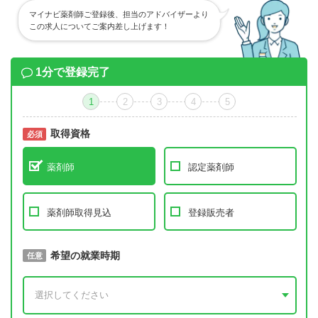
マイナビ薬剤師ご登録後、担当のアドバイザーより
この求人についてご案内差し上げます！
1分で登録完了
1
2
3
4
5
取得資格
必須
必須
薬剤師
認定薬剤師
薬剤師取得見込
登録販売者
取得予定年
希望の就業時期
必須
任意