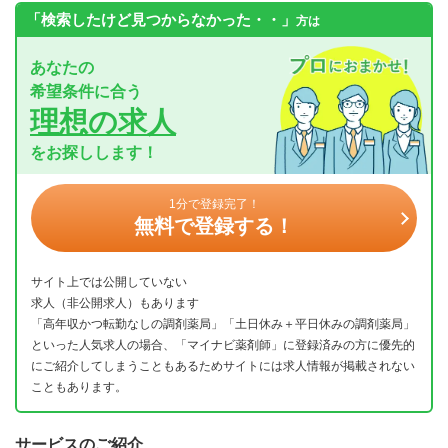
「検索したけど見つからなかった・・」
方は
あなたの
希望条件に合う
理想の求人
をお探しします！
1分で登録完了！
無料で登録する！
サイト上では公開していない
求人（非公開求人）もあります
「高年収かつ転勤なしの調剤薬局」「土日休み＋平日休みの調剤薬局」
といった人気求人の場合、「マイナビ薬剤師」に登録済みの方に優先的
にご紹介してしまうこともあるためサイトには求人情報が掲載されない
こともあります。
サービスのご紹介