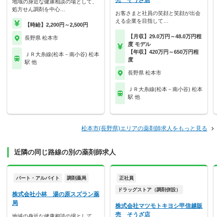
売 そうざ店
地域の身近な健康相談の場として、
処方せん調剤を中心…
お客さまと社員の笑顔と笑顔が出会
える企業を目指して…
【時給】2,200円～2,500円
【月収】29.0万円～48.0万円程
長野県 松本市
度 モデル
【年収】420万円～650万円程
ＪＲ大糸線(松本－南小谷) 松本
度
駅 他
長野県 松本市
ＪＲ大糸線(松本－南小谷) 松本
駅 他
松本市(長野県)エリアの薬剤師求人をもっと見る
近隣の同じ路線の別の薬剤師求人
パート・アルバイト
調剤薬局
正社員
ドラッグストア（調剤併設）
株式会社小林 湯の原スズラン薬
局
株式会社マツモトキヨシ甲信越販
売 そうざ店
地域の身近な健康相談の場として、