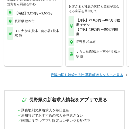
処方せん調剤を中心…
お客さまと社員の笑顔と笑顔が出会
える企業を目指して…
【時給】2,200円～2,500円
【月収】29.0万円～48.0万円程
長野県 松本市
度 モデル
【年収】420万円～650万円程
ＪＲ大糸線(松本－南小谷) 松本
度
駅 他
長野県 松本市
ＪＲ大糸線(松本－南小谷) 松本
駅 他
近隣の同じ路線の別の薬剤師求人をもっと見る
長野県の新着求人情報をアプリで見る
勤務地別の新着求人を毎日更新
通知設定でおすすめの求人を見逃さない
転職に役立つアプリ限定コンテンツを配信中