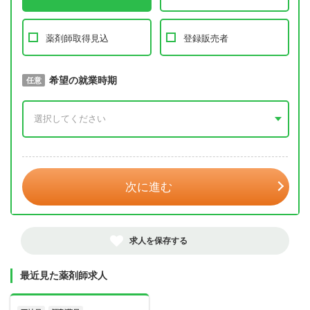
薬剤師取得見込
登録販売者
取得予定年
希望の就業時期
必須
任意
年 3月
次に進む
求人を保存する
最近見た薬剤師求人