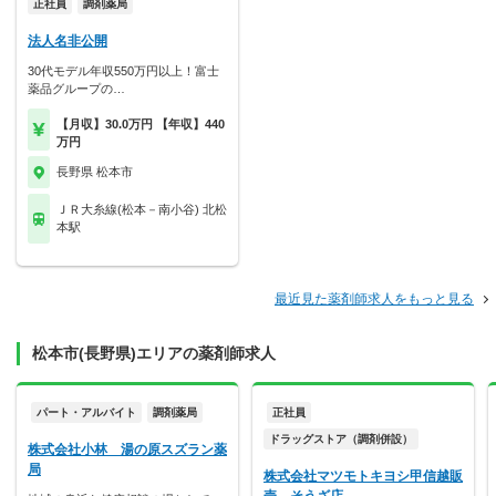
正社員
調剤薬局
法人名非公開
30代モデル年収550万円以上！富士
薬品グループの…
【月収】30.0万円 【年収】440
万円
長野県 松本市
ＪＲ大糸線(松本－南小谷) 北松
本駅
最近見た薬剤師求人をもっと見る
松本市(長野県)エリアの薬剤師求人
パート・アルバイト
調剤薬局
正社員
ドラッグストア（調剤併設）
株式会社小林 湯の原スズラン薬
局
株式会社マツモトキヨシ甲信越販