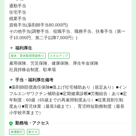
通勤手当
住宅手当
残業手当
資格手当(薬剤師手当80,000円)
その他手当(調整手当、役職手当、職務手当、扶養手当（第一
子10,000円、第二子以降7,000円）)
福利厚生
産休・育休取得実績有り
スキルアップ
雇用保険、労災保険、健康保険、厚生年金保険
社員持株会制度、駐車場
手当・福利厚生備考
■薬剤師賠償責任保険■借上げ社宅補助あり（規定あり）■イン
フルエンザワクチン補助金■定期健康診断■労働組合：あり■定
年制度：60歳（65歳までの再雇用制度あり）■従業員割引制
度あり■育児休業（最長3歳まで）、育児時短勤務制度（最長
小学校卒業まで）
勤務地・アクセス
車通勤可
駅チカ