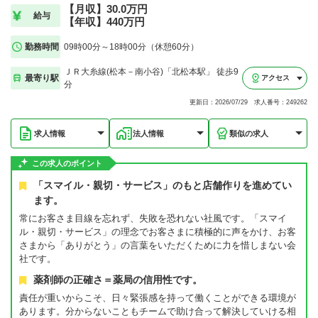
【月収】30.0万円
給与
【年収】440万円
勤務時間
09時00分～18時00分（休憩60分）
ＪＲ大糸線(松本－南小谷)「北松本駅」 徒歩9
最寄り駅
アクセス
分
更新日：2026/07/29 求人番号：249262
求人情報
法人情報
類似の求人
この求人のポイント
「スマイル・親切・サービス」のもと店舗作りを進めてい
ます。
常にお客さま目線を忘れず、失敗を恐れない社風です。「スマイ
ル・親切・サービス」の理念でお客さまに積極的に声をかけ、お客
さまから「ありがとう」の言葉をいただくために力を惜しまない会
社です。
薬剤師の正確さ＝薬局の信用性です。
責任が重いからこそ、日々緊張感を持って働くことができる環境が
あります。分からないこともチームで助け合って解決していける相