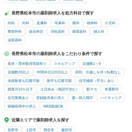
長野県松本市の薬剤師求人を処方科目で探す
内科
外科
皮膚科
耳鼻科
眼科
精神科
小児科
整形外科
総合科目
消化器科
循環器科
婦人科
泌尿器科
長野県松本市の薬剤師求人をこだわり条件で探す
産休・育休取得実績有り
スキルアップ
店舗数1～9
店舗数30以上
年間休日120日以上
原則、引越しを伴う転勤なし
未経験者も応募可能
新卒も応募可能
住宅補助（手当）あり
残業月10ｈ以下
土日休み（相談可含む）
駅チカ
車通勤可
在宅業務あり
登録販売者の求人
夏～秋入職可
ハイキャリア
積極採用中の求人
WEB面接OK
近隣エリアで薬剤師求人を探す
長野市
上田市
岡谷市
飯田市