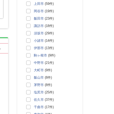
上田市
(59件)
岡谷市
(19件)
飯田市
(23件)
諏訪市
(18件)
須坂市
(29件)
小諸市
(14件)
伊那市
(13件)
る
駒ヶ根市
(9件)
中野市
(21件)
大町市
(9件)
飯山市
(8件)
茅野市
(8件)
塩尻市
(25件)
佐久市
(37件)
千曲市
(17件)