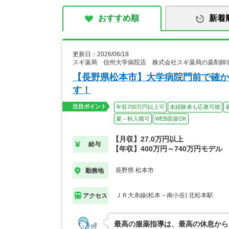
おすすめ順
新着
更新日：2026/06/18
スギ薬局 信州大学病院店 株式会社スギ薬局の薬剤師
【長野県松本市】大学病院門前で確か
す！
注目ポイント
年収700万円以上可
未経験者も応募可能
夏～秋入職可
WEB面接OK
【月収】27.0万円以上
給与
【年収】400万円～740万円モデル
長野県 松本市
勤務地
ＪＲ大糸線(松本－南小谷) 北松本駅
アクセス
最高の服薬指導は、最高の休息から