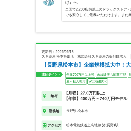
け』へ
全国で2,200店舗以上のドラッグスト
でも安心してご勤務いただけます。また業
更新日：2026/06/18
スギ薬局 松本笹部店 株式会社スギ薬局の薬剤師求人
【長野県松本市】企業規模拡大中！大
注目ポイント
年収700万円以上可
未経験者も応募可能
夏～秋入職可
WEB面接OK
【月収】27.0万円以上
給与
【年収】400万円～740万円モデル
長野県 松本市
勤務地
松本電気鉄道上高地線 渚(長野)駅
アクセス