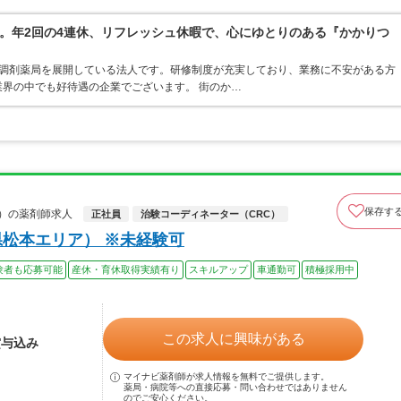
。年2回の4連休、リフレッシュ休暇で、心にゆとりのある『かかりつ
ア・調剤薬局を展開している法人です。研修制度が充実しており、業務に不安がある方
界の中でも好待遇の企業でございます。 街のか…
保存す
当）の薬剤師求人
正社員
治験コーディネーター（CRC）
県松本エリア） ※未経験可
験者も応募可能
産休・育休取得実績有り
スキルアップ
車通勤可
積極採用中
この求人に興味がある
賞与込み
マイナビ薬剤師が求人情報を無料でご提供します。
薬局・病院等への直接応募・問い合わせではありません
のでご安心ください。