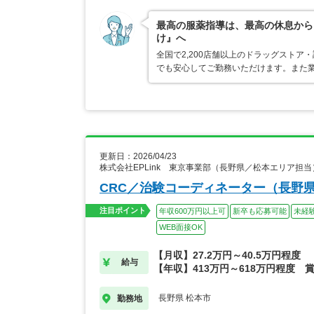
最高の服薬指導は、最高の休息から
け』へ
全国で2,200店舗以上のドラッグスト
でも安心してご勤務いただけます。また業
更新日：2026/04/23
株式会社EPLink 東京事業部（長野県／松本エリア担
CRC／治験コーディネーター（長野
注目ポイント
年収600万円以上可
新卒も応募可能
未経
WEB面接OK
【月収】27.2万円～40.5万円程度
給与
【年収】413万円～618万円程度 
長野県 松本市
勤務地