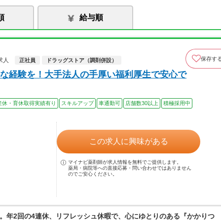
順
給与順
保存す
求人
正社員
ドラッグストア（調剤併設）
な経験を！大手法人の手厚い福利厚生で安心で
産休・育休取得実績有り
スキルアップ
車通勤可
店舗数30以上
積極採用中
この求人に興味がある
マイナビ薬剤師が求人情報を無料でご提供します。
薬局・病院等への直接応募・問い合わせではありません
のでご安心ください。
。年2回の4連休、リフレッシュ休暇で、心にゆとりのある『かかりつ