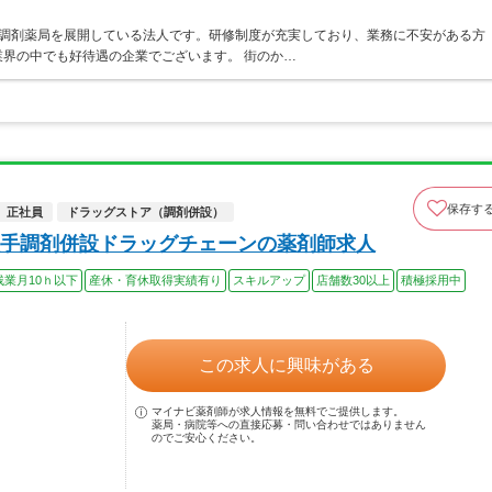
ア・調剤薬局を展開している法人です。研修制度が充実しており、業務に不安がある方
界の中でも好待遇の企業でございます。 街のか…
保存す
正社員
ドラッグストア（調剤併設）
手調剤併設ドラッグチェーンの薬剤師求人
残業月10ｈ以下
産休・育休取得実績有り
スキルアップ
店舗数30以上
積極採用中
この求人に興味がある
マイナビ薬剤師が求人情報を無料でご提供します。
薬局・病院等への直接応募・問い合わせではありません
のでご安心ください。