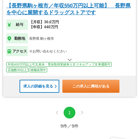
【長野県駒ヶ根市／年収550万円以上可能】 長野県
を中心に展開するドラッグストアです
【月収】30.0万円
給与
【年収】440万円
勤務地
長野県 駒ヶ根市
アクセス
※お問い合わせください
年収400万円以上可
産休・育休取得実績有り
スキルアップ
車通勤可
店舗数30以上
積極採用中
求人の詳細を見る
この求人に興味がある
1
9件／9件