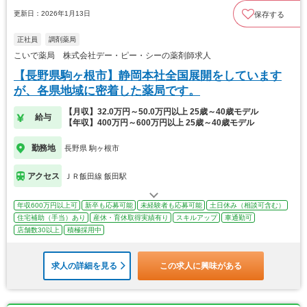
更新日：2026年1月13日
保存する
正社員
調剤薬局
こいで薬局 株式会社デー・ピー・シーの薬剤師求人
【長野県駒ヶ根市】静岡本社全国展開をしています
が、各県地域に密着した薬局です。
【月収】32.0万円～50.0万円以上 25歳～40歳モデル
給与
【年収】400万円～600万円以上 25歳～40歳モデル
勤務地
長野県 駒ヶ根市
アクセス
ＪＲ飯田線 飯田駅
年収600万円以上可
新卒も応募可能
未経験者も応募可能
土日休み（相談可含む）
住宅補助（手当）あり
産休・育休取得実績有り
スキルアップ
車通勤可
店舗数30以上
積極採用中
求人の詳細を見る
この求人に興味がある