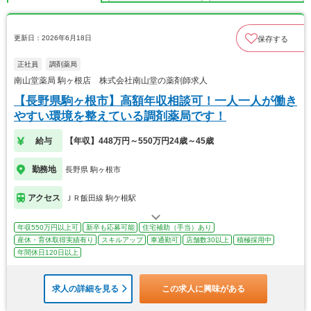
更新日：2026年6月18日
保存する
正社員
調剤薬局
南山堂薬局 駒ヶ根店 株式会社南山堂の薬剤師求人
【長野県駒ヶ根市】高額年収相談可！一人一人が働き
やすい環境を整えている調剤薬局です！
給与
【年収】448万円～550万円24歳～45歳
勤務地
長野県 駒ヶ根市
アクセス
ＪＲ飯田線 駒ケ根駅
年収550万円以上可
新卒も応募可能
住宅補助（手当）あり
産休・育休取得実績有り
スキルアップ
車通勤可
店舗数30以上
積極採用中
年間休日120日以上
求人の詳細を見る
この求人に興味がある