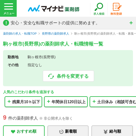
!
安心・安全な転職サポートの提供に努めます。
薬剤師の求人・転職TOP
長野県の薬剤師求人
駒ヶ根市(長野県)の薬剤師求人・転職・募集
駒ヶ根市(長野県)の薬剤師求人・転職情報一覧
勤務地
駒ヶ根市(長野県)
その他
指定なし
条件を変更する
人気のこだわり条件を追加する
残業月10ｈ以下
年間休日120日以上
土日休み（相談可含
9
件の薬剤師求人
※ 非公開求人を除く
おすすめ順
新着順
給与順