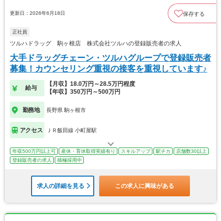
更新日：2026年6月18日
保存する
正社員
ツルハドラッグ 駒ヶ根店 株式会社ツルハの登録販売者の求人
大手ドラッグチェーン・ツルハグループで登録販売者
募集！カウンセリング重視の接客を重視しています♪
【月収】18.0万円～28.5万円程度
給与
【年収】350万円～500万円
勤務地
長野県 駒ヶ根市
アクセス
ＪＲ飯田線 小町屋駅
年収500万円以上可
産休・育休取得実績有り
スキルアップ
駅チカ
店舗数30以上
登録販売者の求人
積極採用中
求人の詳細を見る
この求人に興味がある