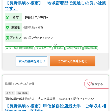
【長野県駒ヶ根市】 地域密着型で風通しの良い社風
です。
給与
【時給】2,000円～
勤務地
長野県 駒ヶ根市
アクセス
※お問い合わせください
産休・育休取得実績有り
スキルアップ
車通勤可
店舗数30以上
積極採用中
求人の詳細を見る
この求人に興味がある
更新日：2023年11月20日
保存する
正社員
調剤薬局
調剤薬局の薬剤師求人（法人名非公開 ※詳細はお問合せください）
【長野県駒ヶ根市】甲信越併設店最大手 ご年収も相