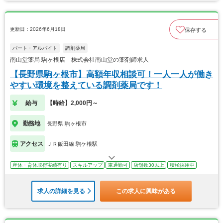
更新日：2026年6月18日
保存する
パート・アルバイト
調剤薬局
南山堂薬局 駒ヶ根店 株式会社南山堂の薬剤師求人
【長野県駒ヶ根市】高額年収相談可！一人一人が働き
やすい環境を整えている調剤薬局です！
給与
【時給】2,000円～
勤務地
長野県 駒ヶ根市
アクセス
ＪＲ飯田線 駒ケ根駅
産休・育休取得実績有り
スキルアップ
車通勤可
店舗数30以上
積極採用中
求人の詳細を見る
この求人に興味がある