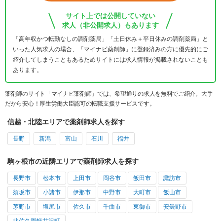
サイト上では公開していない
求人（非公開求人）もあります
「高年収かつ転勤なしの調剤薬局」「土日休み＋平日休みの調剤薬局」と
いった人気求人の場合、「マイナビ薬剤師」に登録済みの方に優先的にご
紹介してしまうこともあるためサイトには求人情報が掲載されないことも
あります。
薬剤師のサイト「マイナビ薬剤師」では、希望通りの求人を無料でご紹介。大手
だから安心！厚生労働大臣認可の転職支援サービスです。
信越・北陸エリアで薬剤師求人を探す
長野
新潟
富山
石川
福井
駒ヶ根市の近隣エリアで薬剤師求人を探す
長野市
松本市
上田市
岡谷市
飯田市
諏訪市
須坂市
小諸市
伊那市
中野市
大町市
飯山市
茅野市
塩尻市
佐久市
千曲市
東御市
安曇野市
北佐久郡軽井沢町