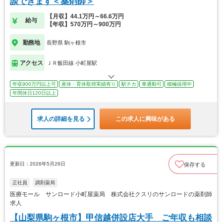
談できます＜薬剤師＞
【月収】44.1万円～66.6万円
給与
【年収】570万円～900万円
勤務地
長野県 駒ヶ根市
アクセス
ＪＲ飯田線 小町屋駅
年収900万円以上可
産休・育休取得実績有り
駅チカ
車通勤可
積極採用中
年間休日120日以上
求人の詳細を見る
この求人に興味がある
更新日：2026年5月26日
保存する
正社員
調剤薬局
医療モール サンロード小町屋薬局 株式会社クスリのサンロードの薬剤師
求人
【山梨県駒ヶ根市】甲信越併設店大手 ご年収も相談