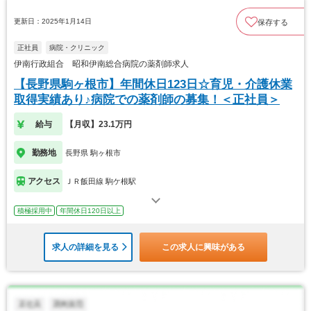
更新日：2025年1月14日
保存する
正社員
病院・クリニック
伊南行政組合 昭和伊南総合病院の薬剤師求人
【長野県駒ヶ根市】年間休日123日☆育児・介護休業
取得実績あり♪病院での薬剤師の募集！＜正社員＞
給与
【月収】23.1万円
勤務地
長野県 駒ヶ根市
アクセス
ＪＲ飯田線 駒ケ根駅
積極採用中
年間休日120日以上
求人の詳細を見る
この求人に興味がある