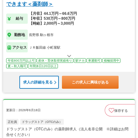
できます＜薬剤師＞
【月収】44.1万円～66.6万円
給与
【年収】530万円～800万円
【時給】2,000円～3,000円
勤務地
長野県 駒ヶ根市
アクセス
ＪＲ飯田線 小町屋駅
年収800万円以上可
産休・育休取得実績有り
駅チカ
車通勤可
積極採用中
夏～秋入職可
年間休日120日以上
求人の詳細を見る
この求人に興味がある
更新日：2026年6月18日
保存する
正社員
ドラッグストア（OTCのみ）
ドラッグストア（OTCのみ）の薬剤師求人（法人名非公開 ※詳細はお問
合せください）