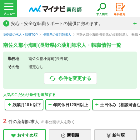
!
安心・安全な転職サポートの提供に努めます。
薬剤師の求人・転職TOP
長野県の薬剤師求人
南佐久郡小海町(長野県)の薬剤師求人・転職
南佐久郡小海町(長野県)の薬剤師求人・転職情報一覧
勤務地
南佐久郡小海町(長野県)
その他
指定なし
条件を変更する
人気のこだわり条件を追加する
残業月10ｈ以下
年間休日120日以上
土日休み（相談可含
2
件の薬剤師求人
※ 非公開求人を除く
おすすめ順
新着順
給与順