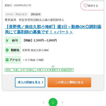
更新日：2026年4月17日
保存する
パート・アルバイト
調剤薬局
豊里薬局 特定非営利活動法人縁の薬剤師求人
【長野県／南佐久郡小海町】週3日～勤務OK◎調剤薬
局にて薬剤師の募集です！＜パート＞
給与
【時給】2,300円～2,800円
勤務地
長野県 南佐久郡小海町
アクセス
ＪＲ小海線 小海駅
原則、引越しを伴う転勤なし
駅チカ
車通勤可
積極採用中
求人の詳細を見る
この求人に興味がある
1