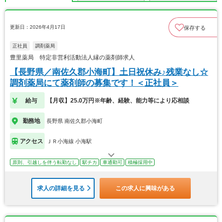
更新日：2026年4月17日
保存する
正社員
調剤薬局
豊里薬局 特定非営利活動法人縁の薬剤師求人
【長野県／南佐久郡小海町】土日祝休み♪残業なし☆
調剤薬局にて薬剤師の募集です！＜正社員＞
給与
【月収】25.0万円※年齢、経験、能力等により応相談
勤務地
長野県 南佐久郡小海町
アクセス
ＪＲ小海線 小海駅
原則、引越しを伴う転勤なし
駅チカ
車通勤可
積極採用中
求人の詳細を見る
この求人に興味がある