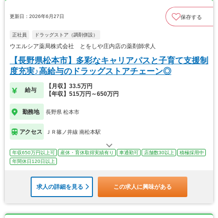
更新日：2026年6月27日
保存する
正社員
ドラッグストア（調剤併設）
ウエルシア薬局株式会社 とをしや庄内店の薬剤師求人
【長野県松本市】多彩なキャリアパスと子育て支援制
度充実♪高給与のドラッグストアチェーン◎
【月収】33.5万円
給与
【年収】515万円～650万円
勤務地
長野県 松本市
アクセス
ＪＲ篠ノ井線 南松本駅
年収650万円以上可
産休・育休取得実績有り
車通勤可
店舗数30以上
積極採用中
年間休日120日以上
求人の詳細を見る
この求人に興味がある