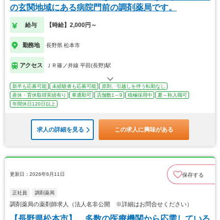
の玄関地域にある病院門前の調剤薬局です。
給与
【時給】2,000円～
勤務地
長野県 松本市
アクセス
ＪＲ篠ノ井線 平田(長野)駅
新卒も応募可能
未経験者も応募可能
原則、引越しを伴う転勤なし
産休・育休取得実績有り
車通勤可
店舗数1～9
積極採用中
夏～秋入職可
年間休日120日以上
求人の詳細を見る
この求人に興味がある
更新日：2026年6月11日
保存する
正社員
調剤薬局
調剤薬局の薬剤師求人（法人名非公開 ※詳細はお問合せください）
【長野県松本市】 多数の医療機関から応需している