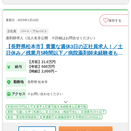
更新日：2025年1月14日
保存する
正社員
パート・アルバイト
薬剤師求人（法人名非公開 ※詳細はお問合せください）
【長野県松本市】貴重な週休3日の正社員求人！／土
日休み／残業月5時間以下／病院薬剤師未経験者も歓
迎
【月収】21.0万円
給与
【年収】500万円
【時給】2,000円～
勤務地
長野県 松本市
アクセス
※お問い合わせください
年収500万円以上可
新卒も応募可能
未経験者も応募可能
原則、引越しを伴う転勤なし
土日休み（相談可含む）
残業月10ｈ以下
産休・育休取得実績有り
車通勤可
積極採用中
年間休日120日以上