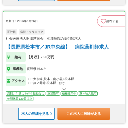
更新日：2026年5月26日
保存する
正社員
病院・クリニック
社会医療法人財団慈泉会 相澤病院の薬剤師求人
【長野県松本市／JR中央線】 病院薬剤師求人
給与
【月収】23.0万円
勤務地
長野県 松本市
ＪＲ大糸線(松本－南小谷) 松本駅
アクセス
ＪＲ篠ノ井線 松本駅…ほか
原則、引越しを伴う転勤なし
車通勤可
積極採用中
夏～秋入職可
年間休日120日以上
求人の詳細を見る
この求人に興味がある