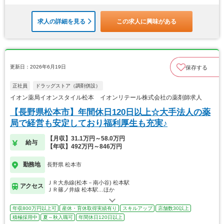
求人の詳細を見る
この求人に興味がある
更新日：2026年6月19日
保存する
正社員
ドラッグストア（調剤併設）
イオン薬局イオンスタイル松本 イオンリテール株式会社の薬剤師求人
【長野県松本市】年間休日120日以上☆大手法人の薬
局で経営も安定しており福利厚生も充実♪
【月収】31.1万円～58.0万円
給与
【年収】492万円～846万円
勤務地
長野県 松本市
ＪＲ大糸線(松本－南小谷) 松本駅
アクセス
ＪＲ篠ノ井線 松本駅…ほか
年収800万円以上可
産休・育休取得実績有り
スキルアップ
店舗数30以上
積極採用中
夏～秋入職可
年間休日120日以上