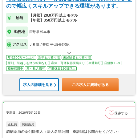
ので幅広くスキルアップできる環境があります。
【月収】20.0万円以上 モデル
給与
【年収】350万円以上 モデル
勤務地
長野県 松本市
アクセス
ＪＲ篠ノ井線 平田(長野)駅
年収350万円以上可
新卒も応募可能
未経験者も応募可能
原則、引越しを伴う転勤なし
産休・育休取得実績有り
車通勤可
店舗数1～9
積極採用中
夏～秋入職可
年間休日120日以上
求人の詳細を見る
この求人に興味がある
更新日：2026年5月26日
保存する
正社員
調剤薬局
調剤薬局の薬剤師求人（法人名非公開 ※詳細はお問合せください）