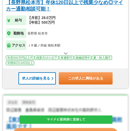
【長野県松本市】年休120日以上で残業少なめ◎マイ
カー通勤相談可能！
【月収】28.0万円
給与
【年収】500万円
勤務地
長野県 松本市
アクセス
ＪＲ篠ノ井線 南松本駅
年収500万円以上可
残業月10ｈ以下
車通勤可
積極採用中
夏～秋入職可
年間休日120日以上
求人の詳細を見る
この求人に興味がある