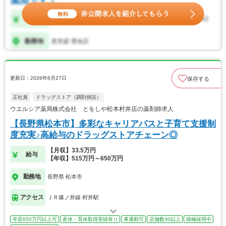
更新日：2026年6月27日
保存する
正社員
ドラッグストア（調剤併設）
ウエルシア薬局株式会社 とをしや松本村井店の薬剤師求人
【長野県松本市】多彩なキャリアパスと子育て支援制
度充実♪高給与のドラッグストアチェーン◎
【月収】33.5万円
給与
【年収】515万円～650万円
勤務地
長野県 松本市
アクセス
ＪＲ篠ノ井線 村井駅
年収650万円以上可
産休・育休取得実績有り
車通勤可
店舗数30以上
積極採用中