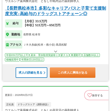
ウエルシア薬局株式会社 とをしや島内店の薬剤師求人
【長野県松本市】多彩なキャリアパスと子育て支援制
度充実♪高給与のドラッグストアチェーン◎
【月収】33.5万円
給与
【年収】515万円～650万円
勤務地
長野県 松本市
アクセス
ＪＲ大糸線(松本－南小谷) 島高松駅
年収650万円以上可
産休・育休取得実績有り
駅チカ
車通勤可
店舗数30以上
積極採用中
年間休日120日以上
求人の詳細を見る
この求人に興味がある
更新日：2026年6月27日
保存する
正社員
ドラッグストア（調剤併設）
ウエルシア薬局株式会社 とをしや高宮店の薬剤師求人