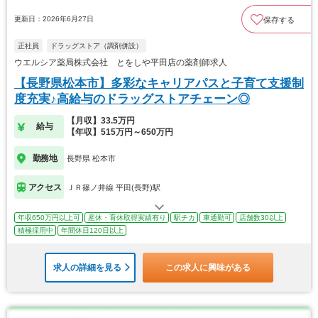
更新日：2026年6月27日
保存する
正社員
ドラッグストア（調剤併設）
ウエルシア薬局株式会社 とをしや平田店の薬剤師求人
【長野県松本市】多彩なキャリアパスと子育て支援制
度充実♪高給与のドラッグストアチェーン◎
【月収】33.5万円
給与
【年収】515万円～650万円
勤務地
長野県 松本市
アクセス
ＪＲ篠ノ井線 平田(長野)駅
年収650万円以上可
産休・育休取得実績有り
駅チカ
車通勤可
店舗数30以上
積極採用中
年間休日120日以上
求人の詳細を見る
この求人に興味がある