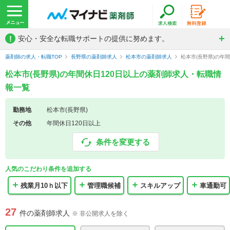
!
安心・安全な転職サポートの提供に努めます。
薬剤師の求人・転職TOP
長野県の薬剤師求人
松本市の薬剤師求人
松本市(長野県)の年
松本市(長野県)の年間休日120日以上の薬剤師求人・転職情
報一覧
勤務地
松本市(長野県)
その他
年間休日120日以上
条件を変更する
人気のこだわり条件を追加する
残業月10ｈ以下
管理職候補
スキルアップ
車通勤可
27
件の薬剤師求人
※ 非公開求人を除く