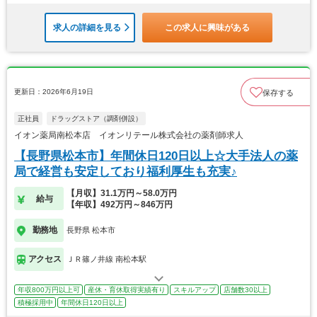
求人の詳細を見る
この求人に興味がある
更新日：2026年6月19日
保存する
正社員
ドラッグストア（調剤併設）
イオン薬局南松本店 イオンリテール株式会社の薬剤師求人
【長野県松本市】年間休日120日以上☆大手法人の薬
局で経営も安定しており福利厚生も充実♪
【月収】31.1万円～58.0万円
給与
【年収】492万円～846万円
勤務地
長野県 松本市
アクセス
ＪＲ篠ノ井線 南松本駅
年収800万円以上可
産休・育休取得実績有り
スキルアップ
店舗数30以上
積極採用中
年間休日120日以上