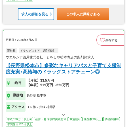
求人の詳細を見る
この求人に興味がある
更新日：2026年6月27日
保存する
正社員
ドラッグストア（調剤併設）
ウエルシア薬局株式会社 とをしや松本寿店の薬剤師求人
【長野県松本市】多彩なキャリアパスと子育て支援制
度充実♪高給与のドラッグストアチェーン◎
【月収】33.5万円
給与
【年収】515万円～650万円
勤務地
長野県 松本市
アクセス
ＪＲ篠ノ井線 村井駅
年収650万円以上可
産休・育休取得実績有り
車通勤可
店舗数30以上
積極採用中
年間休日120日以上