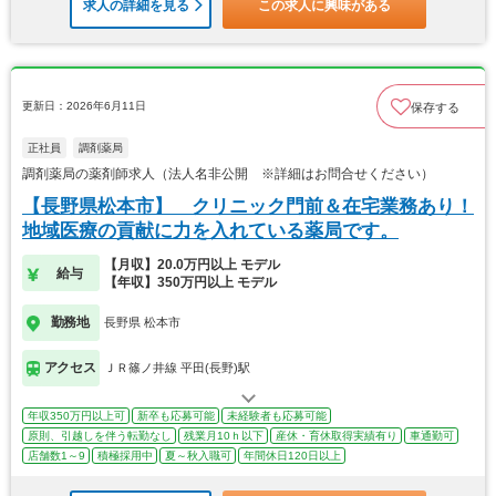
求人の詳細を見る
この求人に興味がある
更新日：2026年6月11日
保存する
正社員
調剤薬局
調剤薬局の薬剤師求人（法人名非公開 ※詳細はお問合せください）
【長野県松本市】 クリニック門前＆在宅業務あり！
地域医療の貢献に力を入れている薬局です。
【月収】20.0万円以上 モデル
給与
【年収】350万円以上 モデル
勤務地
長野県 松本市
アクセス
ＪＲ篠ノ井線 平田(長野)駅
年収350万円以上可
新卒も応募可能
未経験者も応募可能
原則、引越しを伴う転勤なし
残業月10ｈ以下
産休・育休取得実績有り
車通勤可
店舗数1～9
積極採用中
夏～秋入職可
年間休日120日以上