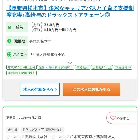
【長野県松本市】多彩なキャリアパスと子育て支援制
度充実♪高給与のドラッグストアチェーン◎
【月収】33.5万円
給与
【年収】515万円～650万円
勤務地
長野県 松本市
アクセス
ＪＲ篠ノ井線 南松本駅
年収650万円以上可
産休・育休取得実績有り
車通勤可
店舗数30以上
積極採用中
年間休日120日以上
求人の詳細を見る
この求人に興味がある
更新日：2026年6月27日
保存する
正社員
ドラッグストア（調剤併設）
ウエルシア薬局株式会社 ウエルシア松本高宮西店の薬剤師求人