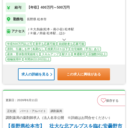
給与
【年収】400万円～500万円
勤務地
長野県 松本市
ＪＲ大糸線(松本－南小谷) 松本駅
アクセス
ＪＲ篠ノ井線 松本駅…ほか
年収500万円以上可
新卒も応募可能
未経験者も応募可能
原則、引越しを伴う転勤なし
残業月10ｈ以下
住宅補助（手当）あり
産休・育休取得実績有り
スキルアップ
駅チカ
車通勤可
店舗数30以上
積極採用中
年間休日120日以上
求人の詳細を見る
この求人に興味がある
更新日：2026年6月11日
保存する
正社員
パート・アルバイト
調剤薬局
調剤薬局の薬剤師求人（法人名非公開 ※詳細はお問合せください）
【長野県松本市】 壮大な北アルプスを臨む安曇野市