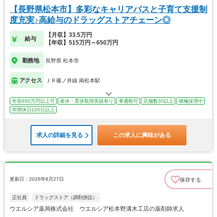
【長野県松本市】多彩なキャリアパスと子育て支援制
度充実♪高給与のドラッグストアチェーン◎
【月収】33.5万円
給与
【年収】515万円～650万円
勤務地
長野県 松本市
アクセス
ＪＲ篠ノ井線 南松本駅
年収650万円以上可
産休・育休取得実績有り
車通勤可
店舗数30以上
積極採用中
年間休日120日以上
求人の詳細を見る
この求人に興味がある
更新日：2026年6月27日
保存する
正社員
ドラッグストア（調剤併設）
ウエルシア薬局株式会社 ウエルシア松本野溝木工店の薬剤師求人