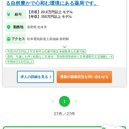
る自然豊かで心和む環境にある薬局です。
【月収】20.0万円以上 モデル
給与
【年収】350万円以上 モデル
勤務地
長野県 松本市
アクセス
松本電気鉄道上高地線 新村駅
年収350万円以上可
新卒も応募可能
未経験者も応募可能
原則、引越しを伴う転勤なし
産休・育休取得実績有り
車通勤可
店舗数1～9
年間休日120日以上
求人の詳細を見る
最新の募集状況を問い合わせる
1
27件／27件