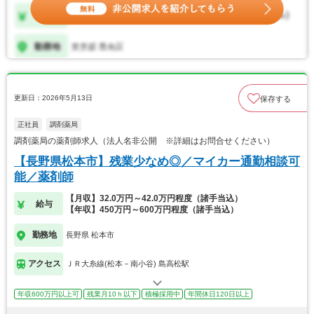
更新日：2026年5月13日
保存する
正社員
調剤薬局
調剤薬局の薬剤師求人（法人名非公開 ※詳細はお問合せください）
【長野県松本市】残業少なめ◎／マイカー通勤相談可
能／薬剤師
【月収】32.0万円～42.0万円程度（諸手当込）
給与
【年収】450万円～600万円程度（諸手当込）
勤務地
長野県 松本市
アクセス
ＪＲ大糸線(松本－南小谷) 島高松駅
年収600万円以上可
残業月10ｈ以下
積極採用中
年間休日120日以上