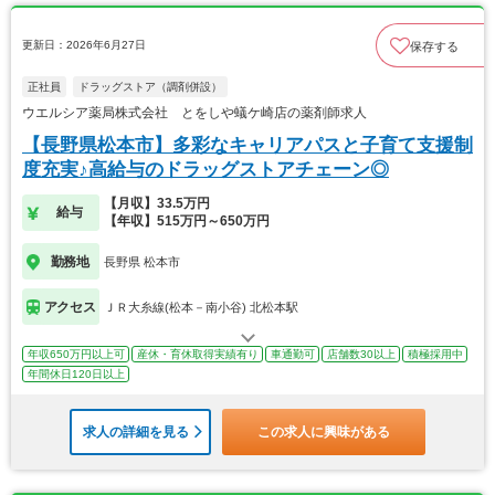
更新日：2026年6月27日
保存する
正社員
ドラッグストア（調剤併設）
ウエルシア薬局株式会社 とをしや蟻ケ崎店の薬剤師求人
【長野県松本市】多彩なキャリアパスと子育て支援制
度充実♪高給与のドラッグストアチェーン◎
【月収】33.5万円
給与
【年収】515万円～650万円
勤務地
長野県 松本市
アクセス
ＪＲ大糸線(松本－南小谷) 北松本駅
年収650万円以上可
産休・育休取得実績有り
車通勤可
店舗数30以上
積極採用中
年間休日120日以上
求人の詳細を見る
この求人に興味がある