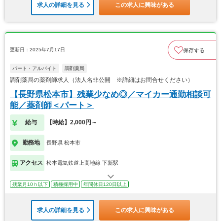
求人の詳細を見る
この求人に興味がある
更新日：2025年7月17日
保存する
パート・アルバイト
調剤薬局
調剤薬局の薬剤師求人（法人名非公開 ※詳細はお問合せください）
【長野県松本市】残業少なめ◎／マイカー通勤相談可
能／薬剤師＜パート＞
給与
【時給】2,000円～
勤務地
長野県 松本市
アクセス
松本電気鉄道上高地線 下新駅
残業月10ｈ以下
積極採用中
年間休日120日以上
求人の詳細を見る
この求人に興味がある