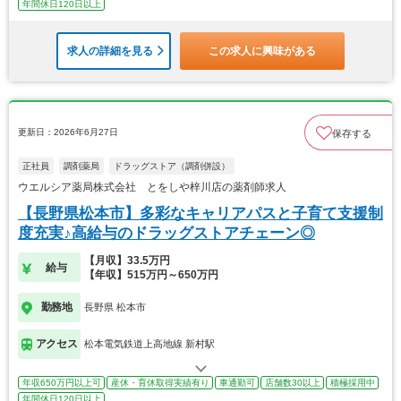
年間休日120日以上
求人の詳細を見る
この求人に興味がある
更新日：2026年6月27日
保存する
正社員
調剤薬局
ドラッグストア（調剤併設）
ウエルシア薬局株式会社 とをしや梓川店の薬剤師求人
【長野県松本市】多彩なキャリアパスと子育て支援制
度充実♪高給与のドラッグストアチェーン◎
【月収】33.5万円
給与
【年収】515万円～650万円
勤務地
長野県 松本市
アクセス
松本電気鉄道上高地線 新村駅
年収650万円以上可
産休・育休取得実績有り
車通勤可
店舗数30以上
積極採用中
年間休日120日以上