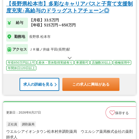
【長野県松本市】多彩なキャリアパスと子育て支援制
度充実♪高給与のドラッグストアチェーン◎
【月収】33.5万円
給与
【年収】515万円～650万円
勤務地
長野県 松本市
アクセス
ＪＲ篠ノ井線 平田(長野)駅
年収650万円以上可
産休・育休取得実績有り
車通勤可
店舗数30以上
積極採用中
年間休日120日以上
求人の詳細を見る
この求人に興味がある
更新日：2026年6月27日
保存する
正社員
調剤薬局
ウエルシアイオンタウン松本村井調剤薬局 ウエルシア薬局株式会社の薬剤
師求人