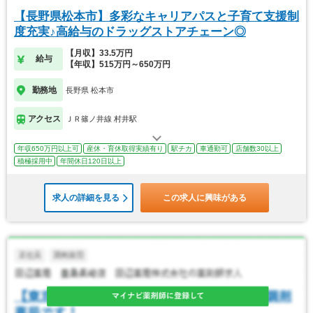
【長野県松本市】多彩なキャリアパスと子育て支援制
度充実♪高給与のドラッグストアチェーン◎
【月収】33.5万円
給与
【年収】515万円～650万円
勤務地
長野県 松本市
アクセス
ＪＲ篠ノ井線 村井駅
年収650万円以上可
産休・育休取得実績有り
駅チカ
車通勤可
店舗数30以上
積極採用中
年間休日120日以上
求人の詳細を見る
この求人に興味がある