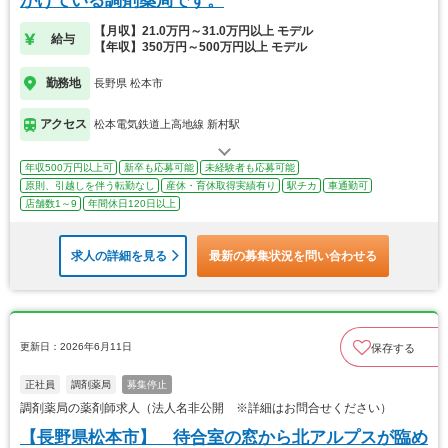
がけている調剤薬局です。
【月収】21.0万円～31.0万円以上 モデル
給与
【年収】350万円～500万円以上 モデル
勤務地
長野県 松本市
アクセス
松本電気鉄道上高地線 新村駅
年収500万円以上可
新卒も応募可能
未経験者も応募可能
原則、引越しを伴う転勤なし
産休・育休取得実績有り
駅チカ
車通勤可
店舗数1～9
年間休日120日以上
求人の詳細を見る
最新の募集状況を問い合わせる
更新日：2026年6月11日
保存する
正社員
調剤薬局
募集停止
調剤薬局の薬剤師求人（法人名非公開 ※詳細はお問合せください）
【長野県松本市】 待合室の窓から北アルプスが臨め