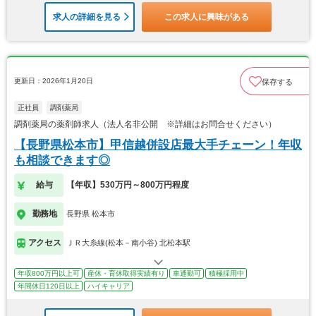
求人の詳細を見る
この求人に興味がある
更新日：2026年1月20日
保存する
正社員
調剤薬局
調剤薬局の薬剤師求人（法人名非公開 ※詳細はお問合せください）
【長野県松本市】甲信越併設店最大手チェーン！年収
も相談できます◎
給与
【年収】530万円～800万円程度
勤務地
長野県 松本市
アクセス
ＪＲ大糸線(松本－南小谷) 北松本駅
年収800万円以上可
産休・育休取得実績有り
車通勤可
積極採用中
年間休日120日以上
ハイキャリア