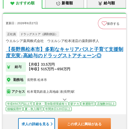
おすすめ順
新着順
給与順
更新日：2026年6月27日
保存する
正社員
ドラッグストア（調剤併設）
ウエルシア薬局株式会社 ウエルシア松本渚店の薬剤師求人
【長野県松本市】多彩なキャリアパスと子育て支援制
度充実♪高給与のドラッグストアチェーン◎
【月収】33.5万円
給与
【年収】515万円～650万円
勤務地
長野県 松本市
アクセス
松本電気鉄道上高地線 渚(長野)駅
年収650万円以上可
産休・育休取得実績有り
駅チカ
車通勤可
店舗数30以上
積極採用中
夏～秋入職可
年間休日120日以上
求人の詳細を見る
この求人に興味がある