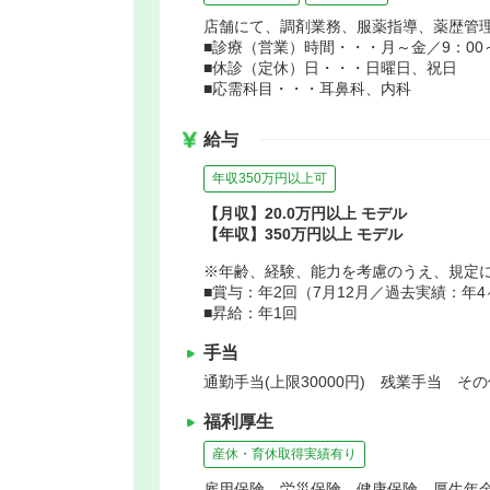
店舗にて、調剤業務、服薬指導、薬歴管
■診療（営業）時間・・・月～金／9：00～1
■休診（定休）日・・・日曜日、祝日
■応需科目・・・耳鼻科、内科
給与
年収350万円以上可
【月収】20.0万円以上 モデル
【年収】350万円以上 モデル
※年齢、経験、能力を考慮のうえ、規定
■賞与：年2回（7月12月／過去実績：
■昇給：年1回
手当
通勤手当(上限30000円) 残業手当 その
福利厚生
産休・育休取得実績有り
雇用保険、労災保険、健康保険、厚生年