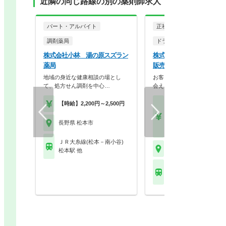
近隣の同じ路線の別の薬剤師求人
パート・アルバイト
正社員
調剤薬局
ドラッグストア（調剤併設
株式会社小林 湯の原スズラン
株式会社マツモトキヨシ甲
薬局
販売 そうざ店
地域の身近な健康相談の場とし
お客さまと社員の笑顔と笑顔
て、処方せん調剤を中心…
会える企業を目指して…
【時給】2,200円～2,500円
【月収】29.0万円～48.
円程度 モデル
【年収】420万円～65
長野県 松本市
程度
ＪＲ大糸線(松本－南小谷)
長野県 松本市
松本駅 他
ＪＲ大糸線(松本－南小
松本駅 他