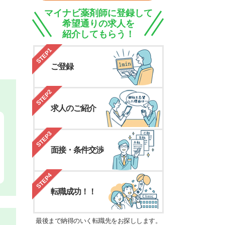
マイナビ薬剤師に登録して
希望通りの求人を
紹介してもらう！
STEP1
ご登録
STEP2
求人のご紹介
STEP3
面接・条件交渉
STEP4
転職成功！！
最後まで納得のいく転職先をお探しします。