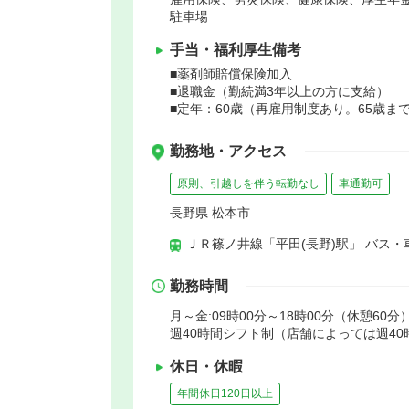
駐車場
手当・福利厚生備考
■薬剤師賠償保険加入
■退職金（勤続満3年以上の方に支給）
■定年：60歳（再雇用制度あり。65歳ま
勤務地・アクセス
原則、引越しを伴う転勤なし
車通勤可
長野県 松本市
ＪＲ篠ノ井線「平田(長野)駅」 バス・
勤務時間
月～金:09時00分～18時00分（休憩60分）
週40時間シフト制（店舗によっては週4
休日・休暇
年間休日120日以上