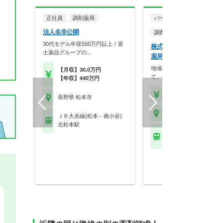
正社員
調剤薬局
パート・アルバイト
法人名非公開
調剤薬局
30代モデル年収550万円以上！富
株式会社小林 湯の原スズ
士薬品グループの…
薬局
地域の身近な健康相談の場と
【月収】30.0万円
て、処方せん調剤を中心…
【年収】440万円
【時給】2,200円～2,5
長野県 松本市
長野県 松本市
ＪＲ大糸線(松本－南小谷)
北松本駅
ＪＲ大糸線(松本－南小
松本駅 他