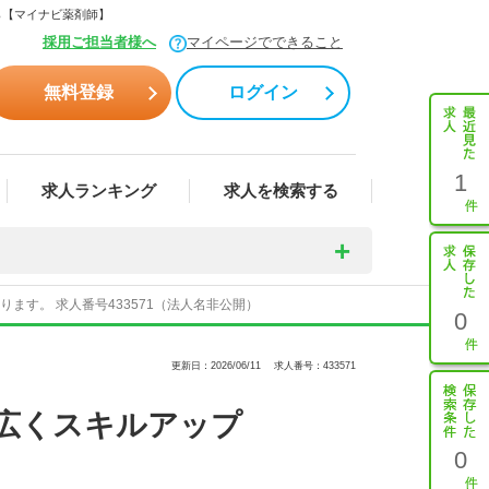
ら【マイナビ薬剤師】
採用ご担当者様へ
マイページでできること
無料登録
ログイン
1
求人ランキング
求人を検索する
す。 求人番号433571（法人名非公開）
0
更新日：2026/06/11
求人番号：433571
広くスキルアップ
0