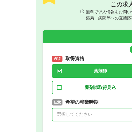
この求
無料で求人情報をお問い
薬局・病院等への直接応
取得資格
必須
薬剤師
薬剤師取得見込
取得予定年
希望の就業時期
必須
任意
年 3月