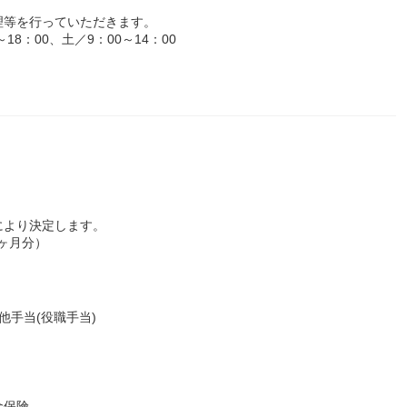
理等を行っていただきます。
8：00、土／9：00～14：00
により決定します。
年4ヶ月分）
他手当(役職手当)
金保険