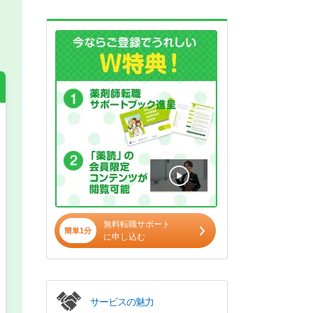
希望の働き方
必須
正社員
パート(週4日～5日)
無料転職サポート
簡単1分
に申し込む
サービスの魅力