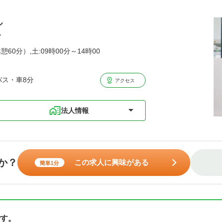
ル
ル
憩60分）,土:09時00分～14時00
バス・車8分
アクセス
法人情報
か？
この求人に興味がある
簡単1分
す。