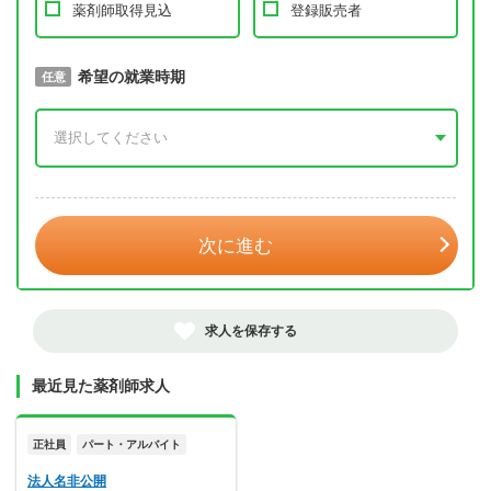
薬剤師取得見込
登録販売者
取得予定年
希望の就業時期
必須
任意
年 3月
次に進む
求人を保存する
最近見た薬剤師求人
正社員
パート・アルバイト
法人名非公開