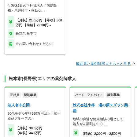
＼週休3日の正社員求人／病院勤
務・未経験可・転勤な…
【月収】21.0万円 【年収】500
万円 【時給】2,000円～
長野県 松本市
※お問い合わせください
最近見た薬剤師求人をもっと見る
松本市(長野県)エリアの薬剤師求人
正社員
調剤薬局
パート・アルバイト
調剤薬局
法人名非公開
株式会社小林 湯の原スズラン薬
局
30代モデル年収550万円以上！富士
薬品グループの…
地域の身近な健康相談の場として、
処方せん調剤を中心…
【月収】30.0万円
【年収】440万円
【時給】2,200円～2,500円