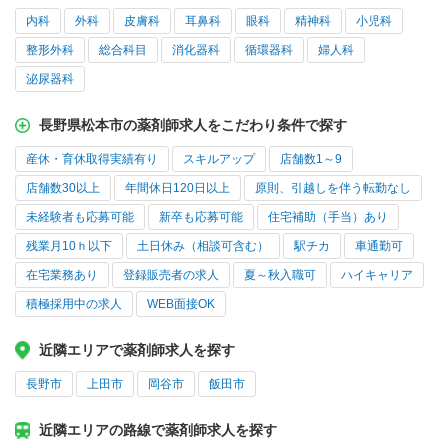
内科
外科
皮膚科
耳鼻科
眼科
精神科
小児科
整形外科
総合科目
消化器科
循環器科
婦人科
泌尿器科
長野県松本市の薬剤師求人をこだわり条件で探す
産休・育休取得実績有り
スキルアップ
店舗数1～9
店舗数30以上
年間休日120日以上
原則、引越しを伴う転勤なし
未経験者も応募可能
新卒も応募可能
住宅補助（手当）あり
残業月10ｈ以下
土日休み（相談可含む）
駅チカ
車通勤可
在宅業務あり
登録販売者の求人
夏～秋入職可
ハイキャリア
積極採用中の求人
WEB面接OK
近隣エリアで薬剤師求人を探す
長野市
上田市
岡谷市
飯田市
近隣エリアの路線で薬剤師求人を探す