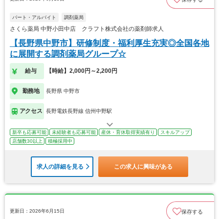
パート・アルバイト
調剤薬局
さくら薬局 中野小田中店 クラフト株式会社の薬剤師求人
【長野県中野市】研修制度・福利厚生充実◎全国各地
に展開する調剤薬局グループ☆
給与
【時給】2,000円～2,200円
勤務地
長野県 中野市
アクセス
長野電鉄長野線 信州中野駅
新卒も応募可能
未経験者も応募可能
産休・育休取得実績有り
スキルアップ
店舗数30以上
積極採用中
求人の詳細を見る
この求人に興味がある
更新日：2026年6月15日
保存する