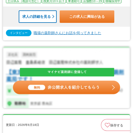
土日休み（相談可含む）
残業月10ｈ以下
車通勤可
店舗数10～29
積極採用中
求人の詳細を見る
この求人に興味がある
職場の薬剤師さんにお話を伺ってきました
インタビュー
更新日：2026年6月18日
保存する