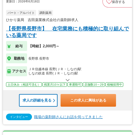
更新日：2026年6月18日
保存する
パート・アルバイト
調剤薬局
ひかり薬局 吉田薬業株式会社の薬剤師求人
【長野県長野市】 在宅業務にも積極的に取り組んで
いる薬局です
給与
【時給】2,000円～
勤務地
長野県 長野市
ＪＲ信越本線 長野(ＪＲ・しなの)駅
アクセス
しなの鉄道 長野(ＪＲ・しなの)駅
土日休み（相談可含む）
残業月10ｈ以下
車通勤可
店舗数10～29
積極採用中
求人の詳細を見る
この求人に興味がある
職場の薬剤師さんにお話を伺ってきました
インタビュー