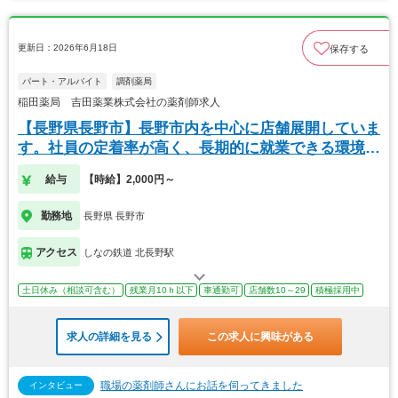
更新日：2026年6月18日
保存する
パート・アルバイト
調剤薬局
稲田薬局 吉田薬業株式会社の薬剤師求人
【長野県長野市】長野市内を中心に店舗展開していま
す。社員の定着率が高く、長期的に就業できる環境が
あり
給与
【時給】2,000円～
勤務地
長野県 長野市
アクセス
しなの鉄道 北長野駅
土日休み（相談可含む）
残業月10ｈ以下
車通勤可
店舗数10～29
積極採用中
求人の詳細を見る
この求人に興味がある
職場の薬剤師さんにお話を伺ってきました
インタビュー