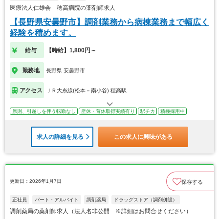
医療法人仁雄会 穂高病院の薬剤師求人
【長野県安曇野市】調剤業務から病棟業務まで幅広く
経験を積めます。
給与
【時給】1,800円～
勤務地
長野県 安曇野市
アクセス
ＪＲ大糸線(松本－南小谷) 穂高駅
原則、引越しを伴う転勤なし
産休・育休取得実績有り
駅チカ
積極採用中
求人の詳細を見る
この求人に興味がある
更新日：2026年1月7日
保存する
正社員
パート・アルバイト
調剤薬局
ドラッグストア（調剤併設）
調剤薬局の薬剤師求人（法人名非公開 ※詳細はお問合せください）