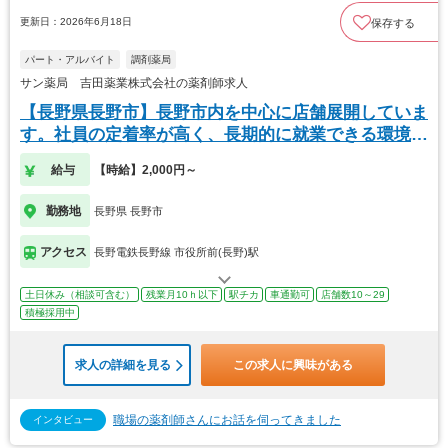
更新日：2026年6月18日
保存する
パート・アルバイト
調剤薬局
サン薬局 吉田薬業株式会社の薬剤師求人
【長野県長野市】長野市内を中心に店舗展開していま
す。社員の定着率が高く、長期的に就業できる環境が
あり
給与
【時給】2,000円～
勤務地
長野県 長野市
アクセス
長野電鉄長野線 市役所前(長野)駅
土日休み（相談可含む）
残業月10ｈ以下
駅チカ
車通勤可
店舗数10～29
積極採用中
求人の詳細を見る
この求人に興味がある
職場の薬剤師さんにお話を伺ってきました
インタビュー