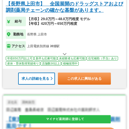
【長野県上田市】 全国展開のドラッグストアおよび
調剤薬局チェーンの確かな基盤があります。
【月収】29.0万円～48.0万円程度 モデル
給与
【年収】420万円～650万円程度
勤務地
長野県 上田市
アクセス
上田電鉄別所線 神畑駅
年収650万円以上可
新卒も応募可能
未経験者も応募可能
住宅補助（手当）あり
産休・育休取得実績有り
店舗数30以上
積極採用中
求人の詳細を見る
この求人に興味がある