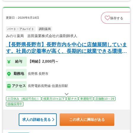
更新日：2026年6月18日
保存する
パート・アルバイト
調剤薬局
みのり薬局 吉田薬業株式会社の薬剤師求人
【長野県長野市】長野市内を中心に店舗展開していま
す。社員の定着率が高く、長期的に就業できる環境が
あり
給与
【時給】2,000円～
勤務地
長野県 長野市
アクセス
長野電鉄長野線 信濃吉田駅
土日休み（相談可含む）
残業月10ｈ以下
駅チカ
車通勤可
店舗数10～29
積極採用中
求人の詳細を見る
この求人に興味がある