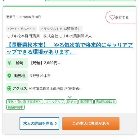
更新日：2026年6月18日
保存する
パート・アルバイト
ドラッグストア（調剤併設）
モリキ松本鎌田薬局 株式会社モリキの薬剤師求人
【長野県松本市】 やる気次第で将来的にキャリアア
ップできる環境があります。
給与
【時給】2,000円～
勤務地
長野県 松本市
アクセス
松本電気鉄道上高地線 渚(長野)駅
産休・育休取得実績有り
スキルアップ
駅チカ
車通勤可
店舗数30以上
積極採用中
求人の詳細を見る
この求人に興味がある