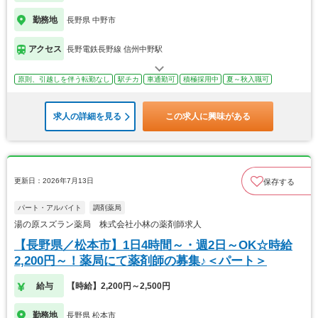
勤務地
長野県 中野市
アクセス
長野電鉄長野線 信州中野駅
原則、引越しを伴う転勤なし
駅チカ
車通勤可
積極採用中
夏～秋入職可
求人の詳細を見る
この求人に興味がある
更新日：2026年7月13日
保存する
パート・アルバイト
調剤薬局
湯の原スズラン薬局 株式会社小林の薬剤師求人
【長野県／松本市】1日4時間～・週2日～OK☆時給
2,200円～！薬局にて薬剤師の募集♪＜パート＞
給与
【時給】2,200円～2,500円
勤務地
長野県 松本市