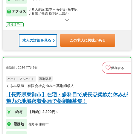
ＪＲ大糸線(松本－南小谷) 松本駅
アクセス
ＪＲ篠ノ井線 松本駅…ほか
積極採用中
求人の詳細を見る
この求人に興味がある
更新日：2026年7月9日
保存する
パート・アルバイト
調剤薬局
くるみ薬局 有限会社あゆみの薬剤師求人
【長野県東御市】在宅・多科目で成長◎柔軟な休みが
魅力の地域密着薬局で薬剤師募集！
給与
【時給】2,200円～
勤務地
長野県 東御市