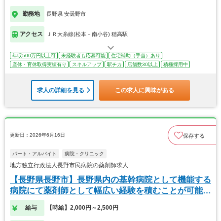
勤務地
長野県 安曇野市
アクセス
ＪＲ大糸線(松本－南小谷) 穂高駅
年収500万円以上可
未経験者も応募可能
住宅補助（手当）あり
産休・育休取得実績有り
スキルアップ
駅チカ
店舗数30以上
積極採用中
求人の詳細を見る
この求人に興味がある
更新日：2026年6月16日
保存する
パート・アルバイト
病院・クリニック
地方独立行政法人長野市民病院の薬剤師求人
【長野県長野市】長野県内の基幹病院として機能する
病院にて薬剤師として幅広い経験を積むことが可能で
す。
給与
【時給】2,000円～2,500円