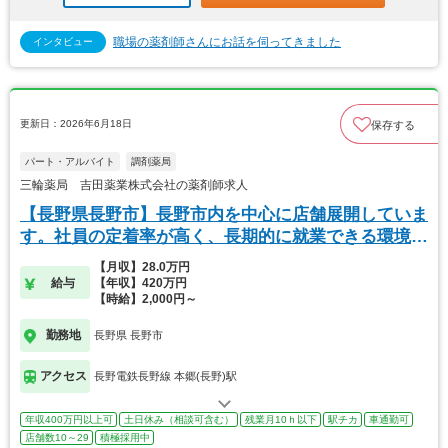
職場の薬剤師さんにお話を伺ってきました
インタビュー
更新日：2026年6月18日
保存する
パート・アルバイト
調剤薬局
三輪薬局 吉田薬業株式会社の薬剤師求人
【長野県長野市】長野市内を中心に店舗展開していま
す。社員の定着率が高く、長期的に就業できる環境が
あり
【月収】28.0万円
給与
【年収】420万円
【時給】2,000円～
勤務地
長野県 長野市
アクセス
長野電鉄長野線 本郷(長野)駅
年収400万円以上可
土日休み（相談可含む）
残業月10ｈ以下
駅チカ
車通勤可
店舗数10～29
積極採用中