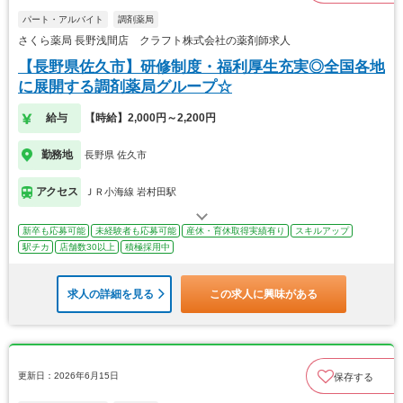
パート・アルバイト
調剤薬局
さくら薬局 長野浅間店 クラフト株式会社の薬剤師求人
【長野県佐久市】研修制度・福利厚生充実◎全国各地
に展開する調剤薬局グループ☆
給与
【時給】2,000円～2,200円
勤務地
長野県 佐久市
アクセス
ＪＲ小海線 岩村田駅
新卒も応募可能
未経験者も応募可能
産休・育休取得実績有り
スキルアップ
駅チカ
店舗数30以上
積極採用中
求人の詳細を見る
この求人に興味がある
更新日：2026年6月15日
保存する