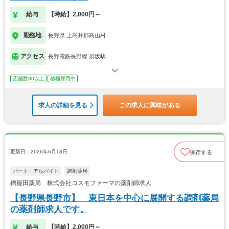
給与
【時給】2,000円～
勤務地
長野県 上高井郡高山村
アクセス
長野電鉄長野線 須坂駅
店舗数30以上
積極採用中
求人の詳細を見る
この求人に興味がある
更新日：2026年6月18日
保存する
パート・アルバイト
調剤薬局
鍋屋田薬局 株式会社コスモファーマの薬剤師求人
【長野県長野市】 東日本を中心に展開する調剤薬局
の薬剤師求人です。
給与
【時給】2,000円～