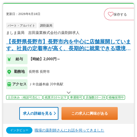
更新日：2026年6月18日
保存する
パート・アルバイト
調剤薬局
ましま薬局 吉田薬業株式会社の薬剤師求人
【長野県長野市】長野市内を中心に店舗展開していま
す。社員の定着率が高く、長期的に就業できる環境が
あり
給与
【時給】2,000円～
勤務地
長野県 長野市
アクセス
ＪＲ信越本線 川中島駅
土日休み（相談可含む）
残業月10ｈ以下
車通勤可
店舗数10～29
積極採用中
求人の詳細を見る
この求人に興味がある
職場の薬剤師さんにお話を伺ってきました
インタビュー