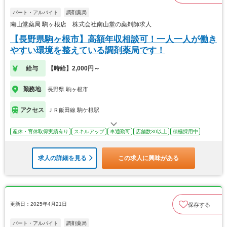
パート・アルバイト
調剤薬局
南山堂薬局 駒ヶ根店 株式会社南山堂の薬剤師求人
【長野県駒ヶ根市】高額年収相談可！一人一人が働き
やすい環境を整えている調剤薬局です！
給与
【時給】2,000円～
勤務地
長野県 駒ヶ根市
アクセス
ＪＲ飯田線 駒ケ根駅
産休・育休取得実績有り
スキルアップ
車通勤可
店舗数30以上
積極採用中
求人の詳細を見る
この求人に興味がある
更新日：2025年4月21日
保存する
パート・アルバイト
調剤薬局