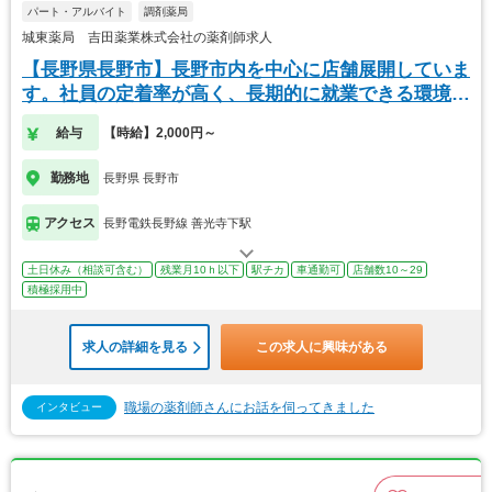
パート・アルバイト
調剤薬局
城東薬局 吉田薬業株式会社の薬剤師求人
【長野県長野市】長野市内を中心に店舗展開していま
す。社員の定着率が高く、長期的に就業できる環境が
あり
給与
【時給】2,000円～
勤務地
長野県 長野市
アクセス
長野電鉄長野線 善光寺下駅
土日休み（相談可含む）
残業月10ｈ以下
駅チカ
車通勤可
店舗数10～29
積極採用中
求人の詳細を見る
この求人に興味がある
職場の薬剤師さんにお話を伺ってきました
インタビュー