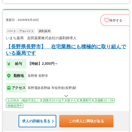
更新日：2026年6月18日
保存する
パート・アルバイト
調剤薬局
いまち薬局 吉田薬業株式会社の薬剤師求人
【長野県長野市】 在宅業務にも積極的に取り組んで
いる薬局です
給与
【時給】2,000円～
勤務地
長野県 長野市
アクセス
長野電鉄長野線 市役所前(長野)駅
土日休み（相談可含む）
残業月10ｈ以下
駅チカ
車通勤可
店舗数10～29
積極採用中
求人の詳細を見る
この求人に興味がある