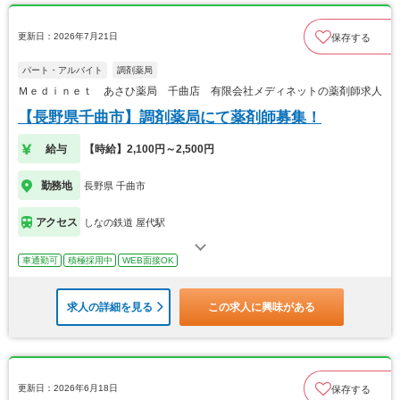
更新日：2026年7月21日
保存する
パート・アルバイト
調剤薬局
Ｍｅｄｉｎｅｔ あさひ薬局 千曲店 有限会社メディネットの薬剤師求人
【長野県千曲市】調剤薬局にて薬剤師募集！
給与
【時給】2,100円～2,500円
勤務地
長野県 千曲市
アクセス
しなの鉄道 屋代駅
車通勤可
積極採用中
WEB面接OK
求人の詳細を見る
この求人に興味がある
更新日：2026年6月18日
保存する