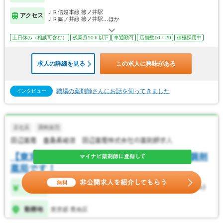
ＪＲ信越本線 篠ノ井駅
アクセス
ＪＲ篠ノ井線 篠ノ井駅…ほか
土日休み（相談可含む）
残業月10ｈ以下
車通勤可
店舗数10～29
積極採用中
求人の詳細を見る
この求人に興味がある
職場の薬剤師さんにお話を伺ってきました
インタビュー