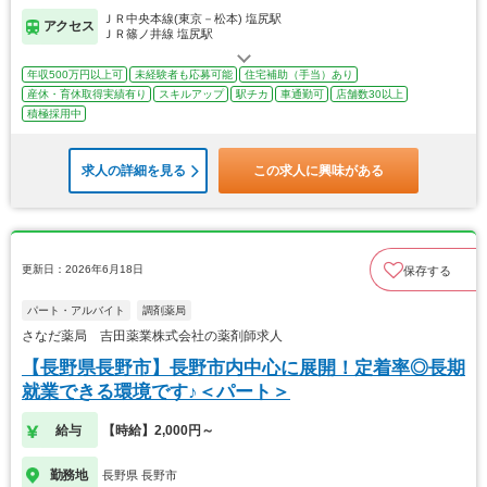
ＪＲ中央本線(東京－松本) 塩尻駅
アクセス
ＪＲ篠ノ井線 塩尻駅
年収500万円以上可
未経験者も応募可能
住宅補助（手当）あり
産休・育休取得実績有り
スキルアップ
駅チカ
車通勤可
店舗数30以上
積極採用中
求人の詳細を見る
この求人に興味がある
更新日：2026年6月18日
保存する
パート・アルバイト
調剤薬局
さなだ薬局 吉田薬業株式会社の薬剤師求人
【長野県長野市】長野市内中心に展開！定着率◎長期
就業できる環境です♪＜パート＞
給与
【時給】2,000円～
勤務地
長野県 長野市