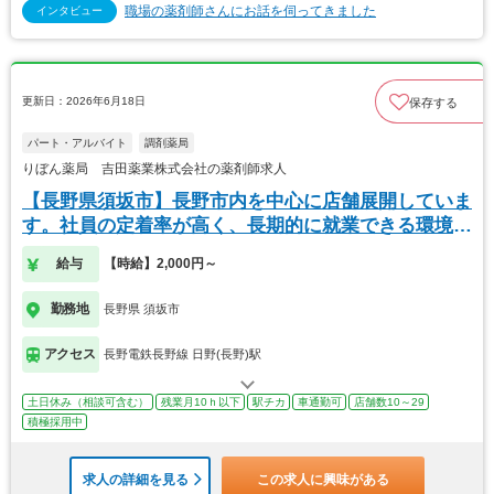
職場の薬剤師さんにお話を伺ってきました
インタビュー
更新日：2026年6月18日
保存する
パート・アルバイト
調剤薬局
りぼん薬局 吉田薬業株式会社の薬剤師求人
【長野県須坂市】長野市内を中心に店舗展開していま
す。社員の定着率が高く、長期的に就業できる環境が
あり
給与
【時給】2,000円～
勤務地
長野県 須坂市
アクセス
長野電鉄長野線 日野(長野)駅
土日休み（相談可含む）
残業月10ｈ以下
駅チカ
車通勤可
店舗数10～29
積極採用中
求人の詳細を見る
この求人に興味がある