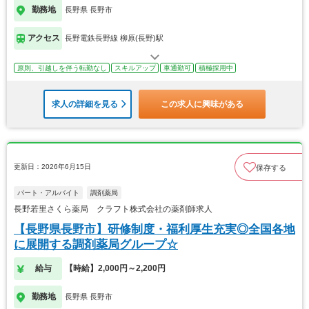
勤務地
長野県 長野市
アクセス
長野電鉄長野線 柳原(長野)駅
原則、引越しを伴う転勤なし
スキルアップ
車通勤可
積極採用中
求人の詳細を見る
この求人に興味がある
更新日：2026年6月15日
保存する
パート・アルバイト
調剤薬局
長野若里さくら薬局 クラフト株式会社の薬剤師求人
【長野県長野市】研修制度・福利厚生充実◎全国各地
に展開する調剤薬局グループ☆
給与
【時給】2,000円～2,200円
勤務地
長野県 長野市