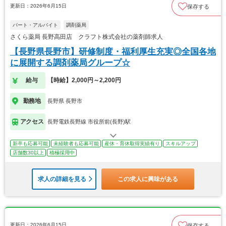
更新日：2026年6月15日
保存する
パート・アルバイト
調剤薬局
さくら薬局 長野高田店 クラフト株式会社の薬剤師求人
【長野県長野市】研修制度・福利厚生充実◎全国各地
に展開する調剤薬局グループ☆
給与
【時給】2,000円～2,200円
勤務地
長野県 長野市
アクセス
長野電鉄長野線 市役所前(長野)駅
新卒も応募可能
未経験者も応募可能
産休・育休取得実績有り
スキルアップ
店舗数30以上
積極採用中
求人の詳細を見る
この求人に興味がある
更新日：2026年6月15日
保存する