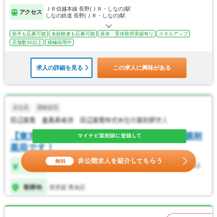
ＪＲ信越本線 長野(ＪＲ・しなの)駅
アクセス
しなの鉄道 長野(ＪＲ・しなの)駅
新卒も応募可能
未経験者も応募可能
産休・育休取得実績有り
スキルアップ
店舗数30以上
積極採用中
求人の詳細を見る
この求人に興味がある