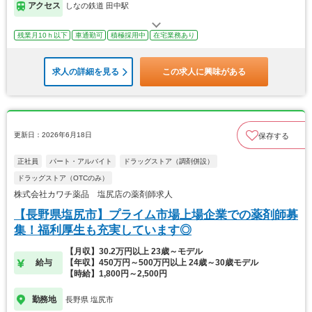
アクセス
しなの鉄道 田中駅
残業月10ｈ以下
車通勤可
積極採用中
在宅業務あり
求人の詳細を見る
この求人に興味がある
更新日：2026年6月18日
保存する
正社員
パート・アルバイト
ドラッグストア（調剤併設）
ドラッグストア（OTCのみ）
株式会社カワチ薬品 塩尻店の薬剤師求人
【長野県塩尻市】プライム市場上場企業での薬剤師募
集！福利厚生も充実しています◎
【月収】30.2万円以上 23歳～モデル
給与
【年収】450万円～500万円以上 24歳～30歳モデル
【時給】1,800円～2,500円
勤務地
長野県 塩尻市