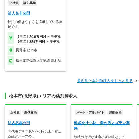
正社員
調剤薬局
法人名非公開
社員の働きやすさを追求している薬
局です。
【月収】20.0万円以上 モデル
【年収】350万円以上 モデル
長野県 松本市
松本電気鉄道上高地線 新村駅
最近見た薬剤師求人をもっと見る
松本市(長野県)エリアの薬剤師求人
正社員
調剤薬局
パート・アルバイト
調剤薬局
法人名非公開
株式会社小林 湯の原スズラン薬
局
30代モデル年収550万円以上！富士
薬品グループの…
地域の身近な健康相談の場として、