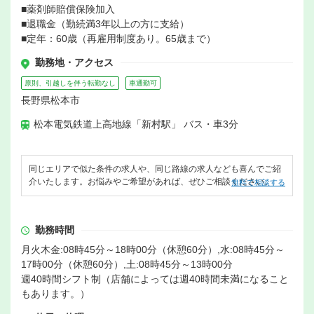
■薬剤師賠償保険加入
■退職金（勤続満3年以上の方に支給）
■定年：60歳（再雇用制度あり。65歳まで）
勤務地・アクセス
原則、引越しを伴う転勤なし
車通勤可
長野県松本市
松本電気鉄道上高地線「新村駅」 バス・車3分
同じエリアで似た条件の求人や、同じ路線の求人なども喜んでご紹
介いたします。お悩みやご希望があれば、ぜひご相談ください。
無料で相談する
勤務時間
月火木金:08時45分～18時00分（休憩60分）,水:08時45分～
17時00分（休憩60分）,土:08時45分～13時00分
週40時間シフト制（店舗によっては週40時間未満になること
もあります。）