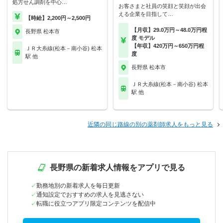
処方せん調剤を中心…
お客さまと社員の笑顔と笑顔が出会
える企業を目指して…
【時給】2,200円～2,500円
【月収】29.0万円～48.0万円程
長野県 松本市
度 モデル
【年収】420万円～650万円程
ＪＲ大糸線(松本－南小谷) 松本
度
駅 他
長野県 松本市
ＪＲ大糸線(松本－南小谷) 松本
駅 他
近隣の同じ路線の別の薬剤師求人をもっと見る
長野県の新着求人情報をアプリで見る
勤務地別の新着求人を毎日更新
通知設定でおすすめの求人を見逃さない
転職に役立つアプリ限定コンテンツを配信中