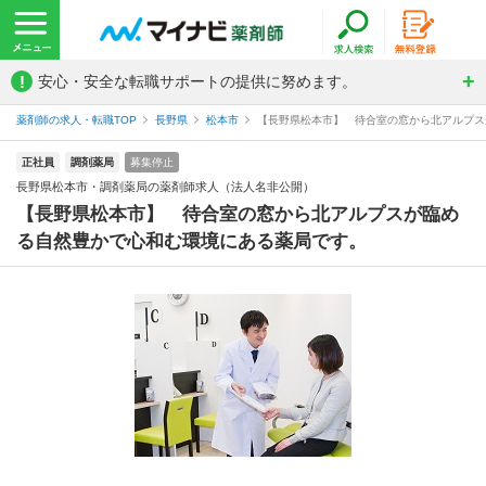
!
安心・安全な転職サポートの提供に努めます。
薬剤師の求人・転職TOP
長野県
松本市
【長野県松本市】 待合室の窓から北アルプスが
正社員
調剤薬局
募集停止
長野県松本市・調剤薬局の薬剤師求人（法人名非公開）
【長野県松本市】 待合室の窓から北アルプスが臨め
る自然豊かで心和む環境にある薬局です。