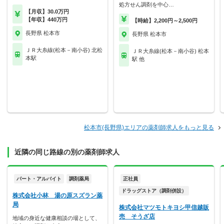
処方せん調剤を中心…
【月収】30.0万円
【年収】440万円
【時給】2,200円～2,500円
長野県 松本市
長野県 松本市
ＪＲ大糸線(松本－南小谷) 北松
ＪＲ大糸線(松本－南小谷) 松本
本駅
駅 他
松本市(長野県)エリアの薬剤師求人をもっと見る
近隣の同じ路線の別の薬剤師求人
パート・アルバイト
調剤薬局
正社員
ドラッグストア（調剤併設）
株式会社小林 湯の原スズラン薬
局
株式会社マツモトキヨシ甲信越販
売 そうざ店
地域の身近な健康相談の場として、