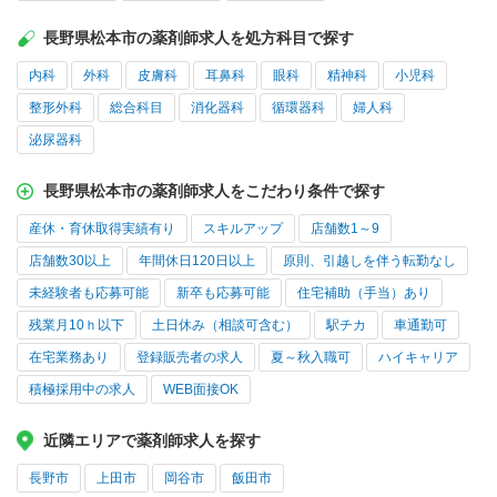
長野県松本市の薬剤師求人を処方科目で探す
内科
外科
皮膚科
耳鼻科
眼科
精神科
小児科
整形外科
総合科目
消化器科
循環器科
婦人科
泌尿器科
長野県松本市の薬剤師求人をこだわり条件で探す
産休・育休取得実績有り
スキルアップ
店舗数1～9
店舗数30以上
年間休日120日以上
原則、引越しを伴う転勤なし
未経験者も応募可能
新卒も応募可能
住宅補助（手当）あり
残業月10ｈ以下
土日休み（相談可含む）
駅チカ
車通勤可
在宅業務あり
登録販売者の求人
夏～秋入職可
ハイキャリア
積極採用中の求人
WEB面接OK
近隣エリアで薬剤師求人を探す
長野市
上田市
岡谷市
飯田市