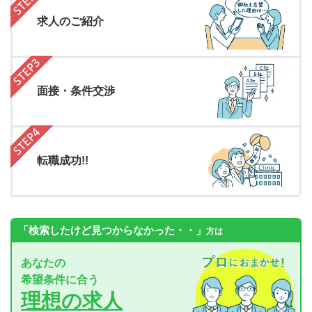
求人のご紹介
面接・条件交渉
転職成功!!
「検索したけど見つからなかった・・」
方は
あなたの
希望条件に合う
理想の求人