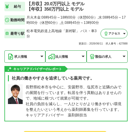
【月収】20.0万円以上 モデル
給与
【年収】350万円以上 モデル
月火木金:08時45分～18時00分（休憩60分）,水:08時45分～17
勤務時間
時00分（休憩60分）,土:08時45分～13時00分
松本電気鉄道上高地線「新村駅」 バス・車3
最寄り駅
アクセス
分
更新日：2026/06/11 求人番号：427888
求人情報
法人情報
類似の求人
キャリアアドバイザーのレポート
社員の働きやすさを追求している薬局です。
長野県松本市を中心に、安曇野市、塩尻市と近隣のみで
の展開を行っています。転居を伴う異動はありませんの
で、地域に根づいて就業が可能です。
社員の負担を減らし、一人ひとりがより働きやすい環境
を整えたいという考えから薬剤師募集を行っています。
キャリアアドバイザー 薬剤師担当