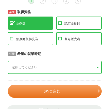
1
2
3
4
5
取得資格
必須
必須
薬剤師
認定薬剤師
薬剤師取得見込
登録販売者
取得予定年
希望の就業時期
必須
任意
年 3月
次に進む