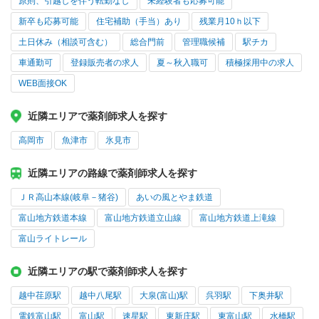
原則、引越しを伴う転勤なし
未経験者も応募可能
新卒も応募可能
住宅補助（手当）あり
残業月10ｈ以下
土日休み（相談可含む）
総合門前
管理職候補
駅チカ
車通勤可
登録販売者の求人
夏～秋入職可
積極採用中の求人
WEB面接OK
近隣エリアで薬剤師求人を探す
高岡市
魚津市
氷見市
近隣エリアの路線で薬剤師求人を探す
ＪＲ高山本線(岐阜－猪谷)
あいの風とやま鉄道
富山地方鉄道本線
富山地方鉄道立山線
富山地方鉄道上滝線
富山ライトレール
近隣エリアの駅で薬剤師求人を探す
越中荏原駅
越中八尾駅
大泉(富山)駅
呉羽駅
下奥井駅
電鉄富山駅
富山駅
速星駅
東新庄駅
東富山駅
水橋駅