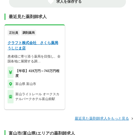
求人を保存する
最近見た薬剤師求人
正社員
調剤薬局
クラフト株式会社 さくら薬局
うしじま店
患者様に寄り添う薬局を目指し、全
国各地に展開する調…
【年収】419万円～743万円程
度
富山県 富山市
富山ライトレール オークスカ
ナルパークホテル富山前駅
最近見た薬剤師求人をもっと見る
富山市(富山県)エリアの薬剤師求人