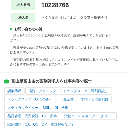
10228766
求人番号
法人名
さくら薬局 うしじま店 クラフト株式会社
お問い合わせの例
「求人番号〇〇〇〇〇〇に興味があるので、詳細を教えていただけます
か？」
「残業が少なめの店舗をJR〇〇線の沿線で探していますが、おすすめの店舗
はありますか？」
「薬剤師の募集を都内で探しています。マイナビ薬剤師に載っている〇〇以
外におすすめの求人はありますか？」等々
富山県富山市の薬剤師求人を仕事内容で探す
調剤薬局
病院・クリニック
ドラッグストア（調剤併設）
ドラッグストア（OTCのみ）
一般企業
学術・管理薬剤師
メディカルライター、 MSL、 DI、学術
品質管理・品質保証・PV・薬事
治験コーディネーター（CRC）
臨床開発（QA、QC、DM、統計解析など）