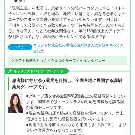
制度」
「現場主義」を念頭に、患者さまへの想いをカタチにする「リトル
チャレンジ制度」に取り組み、地域・店舗ごとに異なる患者さまの
ニーズやスタッフの思いを実現するよう努めています。例えば、
「指さしで会話ができる取り組み」や「待ち時間を楽しんでもらえ
るような工夫」など入社年次関係なく、年間150個以上のアイデア
が創出されており、積極的にチャレンジできる環境です。
クラフト株式会社の現場の薬剤師さんにお話を伺ってき
インタビュー
ました
クラフト株式会社（さくら薬局グループ）へインタビュー！
キャリアアドバイザーのレポート
患者様に寄り添う薬局を目指し、全国各地に展開する調剤
薬局グループです。
■グループ店を含め全国820店舗以上の店舗展開をしてい
ます。関東圏ではトップクラスの対応患者様数を誇る調
剤薬局チェーンです。
■現在も新規出店とM&Aで店舗数を増やしており、売上
増加とともに盤石な経営基盤を築いています。
■現場の意見を取り入れながら患者さま目線に立ち、より
良い企業運営を行なっています。