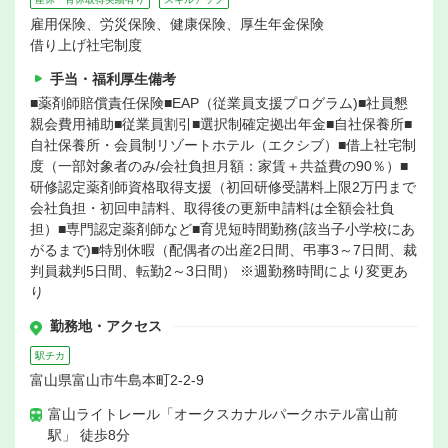
雇用保険、労災保険、健康保険、厚生年金保険
借り上げ社宅制度
手当・福利厚生備考
■薬剤師賠償責任保険■EAP（従業員支援プログラム)■社員懇
親会費用補助■従業員割引■選択制確定拠出年金■自社保養所■
自社保養所・会員制リゾートホテル（エクシブ）■借上社宅制
度（一部対象者のみ/会社負担月額：家賃＋共益費の90％）■
研修認定薬剤師資格取得支援（初回研修受講料上限2万円まで
会社負担・初回申請料、取得後の更新申請料は全額会社負
担）■専門認定薬剤師など■育児短時間勤務(該当子小学校にあ
がるまで)■特別休暇（配偶者の出産2日間、弔事3～7日間、裁
判員裁判5日間、転勤2～3日間） ※週勤務時間により変更あ
り
勤務地・アクセス
駅チカ
富山県富山市牛島本町2-2-9
富山ライトレール「オークスカナルパークホテル富山前
駅」 徒歩8分