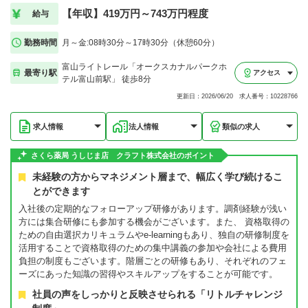
【年収】419万円～743万円程度
給与
勤務時間
月～金:08時30分～17時30分（休憩60分）
富山ライトレール「オークスカナルパークホ
最寄り駅
アクセス
テル富山前駅」 徒歩8分
更新日：2026/06/20 求人番号：10228766
求人情報
法人情報
類似の求人
さくら薬局 うしじま店 クラフト株式会社のポイント
未経験の方からマネジメント層まで、幅広く学び続けるこ
とができます
入社後の定期的なフォローアップ研修があります。調剤経験が浅い
方には集合研修にも参加する機会がございます。また、 資格取得の
ための自由選択カリキュラムやe-learningもあり、独自の研修制度を
活用することで資格取得のための集中講義の参加や会社による費用
負担の制度もございます。階層ごとの研修もあり、それぞれのフェ
ーズにあった知識の習得やスキルアップをすることが可能です。
社員の声をしっかりと反映させられる「リトルチャレンジ