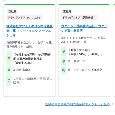
正社員
正社員
ドラッグストア（OTCのみ）
ドラッグストア（調剤併設）
株式会社マツモトキヨシ甲信越販
ウエルシア薬局株式会社 ウエル
売 薬 マツモトキヨシ とやマル
シア富山奥田店
シェ店
暮らしを支える仕事だから、自分の
暮らしも大切に。業…
薬剤師資格を活かしつつも様々な職
種を経験でき、成長…
【月収】33.5万円
【年収】515万円～650万円
【年収】505万円～700万円程
度 ※勤務地限定制度あり
富山県 富山市
【時給】2,000円～
富山県 富山市
富山ライトレール 下奥井駅
ＪＲ高山本線(岐阜－猪谷) 富山
駅 他
近隣の同じ路線の別の薬剤師求人をもっと見る